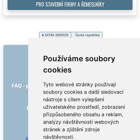
PRO STAVEBNÍ FIRMY A ŘEMESLNÍKY
EXTRA SERVICES
Česká republika
ODKAZY
Používáme soubory
O nás
cookies
Jak to všechno začalo
Všeobecné obchodní podmínky
Tyto webové stránky používají
FAQ - pro objednatele
FAQ - pro poskytovatele
soubory cookies a další sledovací
Reklama a marketing
nástroje s cílem vylepšení
Blog
uživatelského prostředí, zobrazení
Recenze objednávek s hodnocením
přizpůsobeného obsahu a reklam,
Kontakt
analýzy návštěvnosti webových
SOCIÁLNÍ SÍTĚ
stránek a zjištění zdroje
návštěvnosti.