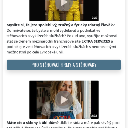
Myslíte si, že jste spolehlivý, zručný a fyzicky zdatný člověk?
Domníváte se, že byste si mohl vydělávat a podnikat ve
stěhovacích a vyklízecích službách? Pokud ano, využijte možnosti
stát se členem mezinárodní franchisové sítě
EXTRA SERVICES
a
podnikejte ve stěhovacích a vyklízecích službách s neomezenými
možnostmi po celé Evropské unii.
PRO STĚHOVACÍ FIRMY A STĚHOVÁKY
Máte cit a sklony k úklidům?
Uklízíte ráda a máte pak skvělý pocit
z té zářivé čistoty a vůně? Myslíte si, že byste si mohla vydělávat a