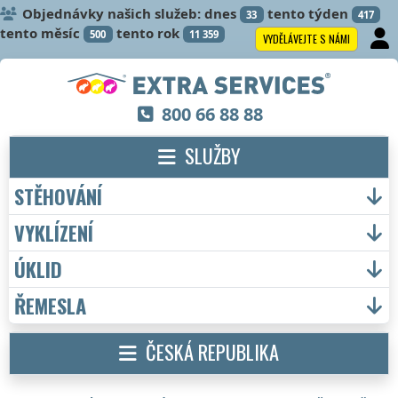
Objednávky našich služeb: dnes
tento týden
33
417
tento měsíc
tento rok
500
11 359
VYDĚLÁVEJTE S NÁMI
800 66 88 88
SLUŽBY
STĚHOVÁNÍ
VYKLÍZENÍ
ÚKLID
ŘEMESLA
ČESKÁ REPUBLIKA