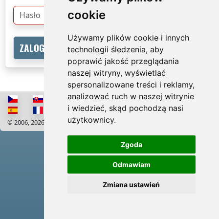
cookie
Używamy plików cookie i innych
technologii śledzenia, aby
poprawić jakość przeglądania
naszej witryny, wyświetlać
spersonalizowane treści i reklamy,
analizować ruch w naszej witrynie
i wiedzieć, skąd pochodzą nasi
użytkownicy.
© 2006, 2026 RISS COMPANY, s.r.o. Wszelkie prawa zastrzeżone
Cookies
Zgoda
Odmawiam
Zmiana ustawień