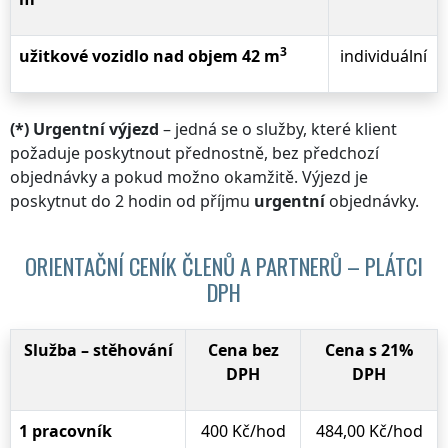
3
užitkové vozidlo nad objem 42 m
individuální
(*) Urgentní výjezd
– jedná se o služby, které klient
požaduje poskytnout přednostně, bez předchozí
objednávky a pokud možno okamžitě. Výjezd je
poskytnut do 2 hodin od příjmu
urgentní
objednávky.
ORIENTAČNÍ CENÍK ČLENŮ A PARTNERŮ – PLÁTCI
DPH
Služba –
stěhování
Cena bez
Cena s 21%
DPH
DPH
1 pracovník
400 Kč/hod
484,00 Kč/hod