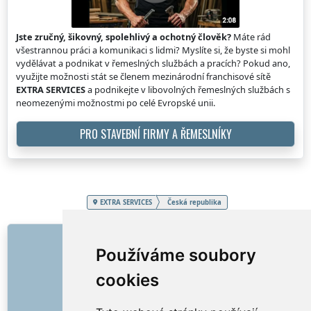
Jste zručný, šikovný, spolehlivý a ochotný člověk?
Máte rád
všestrannou práci a komunikaci s lidmi? Myslíte si, že byste si mohl
vydělávat a podnikat v řemeslných službách a pracích? Pokud ano,
využijte možnosti stát se členem mezinárodní franchisové sítě
EXTRA SERVICES
a podnikejte v libovolných řemeslných službách s
neomezenými možnostmi po celé Evropské unii.
PRO STAVEBNÍ FIRMY A ŘEMESLNÍKY
EXTRA SERVICES
Česká republika
ODKAZY
Používáme soubory
O nás
cookies
Jak to všechno začalo
Ceník