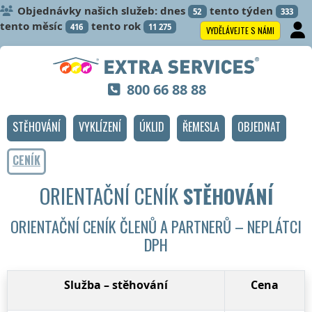
Objednávky našich služeb: dnes
tento týden
52
333
tento měsíc
tento rok
416
11 275
VYDĚLÁVEJTE S NÁMI
800 66 88 88
STĚHOVÁNÍ
VYKLÍZENÍ
ÚKLID
ŘEMESLA
OBJEDNAT
CENÍK
ORIENTAČNÍ CENÍK
STĚHOVÁNÍ
ORIENTAČNÍ CENÍK ČLENŮ A PARTNERŮ – NEPLÁTCI
DPH
Služba –
stěhování
Cena