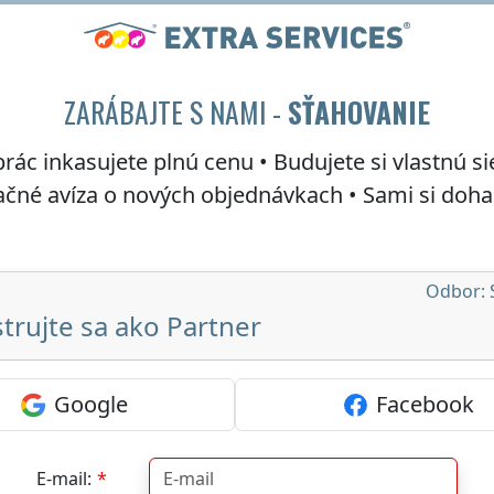
ZARÁBAJTE S NAMI -
SŤAHOVANIE
 prác inkasujete
plnú cenu
• Budujete si vlastnú si
mačné avíza o nových objednávkach • Sami si do
Odbor: 
trujte sa ako Partner
Google
Facebook
E-mail: