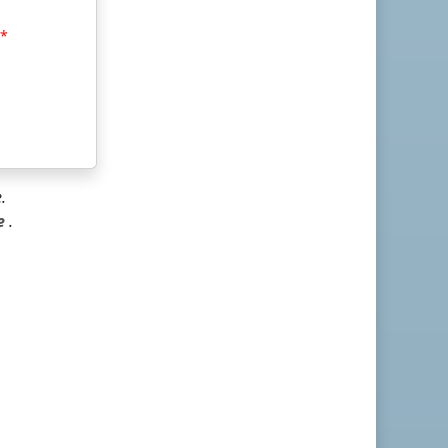
.
e
.