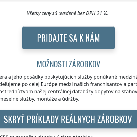
Všetky ceny sú uvedené bez DPH 21 %.
PRIDAJTE SA K NÁM
MOŽNOSTI ZÁROBKOV
nera a jeho posádky poskytujúcich služby ponúkané medzi
eľujeme po celej Európe medzi našich franchisantov a par
ostredníctvom našej centrálnej databázy dopytov na sťahovan
emeselné služby, montáže a údržby.
SKRYŤ PRÍKLADY REÁLNYCH ZÁROBKOV