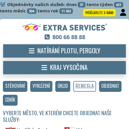
Objednávky našich služeb: dnes
tento týden
37
421
tento měsíc
tento rok
504
11 363
VYDĚLÁVEJTE S NÁMI
800 66 88 88
NATÍRÁNÍ PLOTU, PERGOLY
KRAJ VYSOČINA
STĚHOVÁNÍ
VYKLÍZENÍ
ÚKLID
ŘEMESLA
OBJEDNAT
CENÍK
VYBERTE MĚSTO, VE KTERÉM CHCETE OBJEDNAT NAŠE
SLUŽBY: