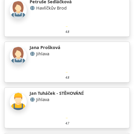
Petruše Sedláčková
Havlíčkův Brod
4.8
Jana Prošková
Jihlava
4.8
Jan Tuháček - STĚHOVÁNÍ
Jihlava
4.7