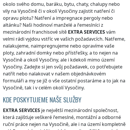
okolo svého domu, baráku, bytu, chaty, chalupy nebo
vily
na Vysočině
či v okolí
Vysočiny
zajistit natření či
opravu plotu? Natření a impregnace pergoly nebo
altánku? Naši hodinoví manželé a řemeslníci z
mezinárodní franchisové sítě
EXTRA SERVICES
vám
velmi rádi vyjdou vstříc ve vašich požadavcích. Natřeme,
nalakujeme, naimpregnujeme nebo opravíme vaše
ploty, zahradní domky nebo přístřešky, a to nejen
na
Vysočině
a okolí
Vysočiny
, ale i kdekoli
mimo území
Vysočiny
. Zadejte si jen svůj požadavek, co potřebujete
natřít nebo nalakovat v našem objednávkovém
formuláři a my se již o vše ostatní postaráme a to jak
na
Vysočině
, tak i v celém okolí
Vysočiny
.
KDE POSKYTUJEME NAŠE SLUŽBY
EXTRA SERVICES
je největší mezinárodní společnost,
která zajišťuje veškeré řemeslné, montážní a odborné
ruční práce nejen
na Vysočině
, ale i na území kompletně