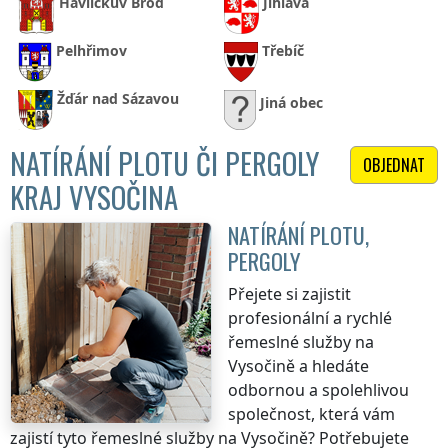
Havlíčkův Brod
Jihlava
Pelhřimov
Třebíč
Žďár nad Sázavou
Jiná obec
NATÍRÁNÍ PLOTU ČI PERGOLY
OBJEDNAT
KRAJ VYSOČINA
NATÍRÁNÍ PLOTU,
PERGOLY
Přejete si zajistit
profesionální a rychlé
řemeslné služby
na
Vysočině
a hledáte
odbornou a spolehlivou
společnost, která vám
zajistí tyto řemeslné služby
na Vysočině
? Potřebujete