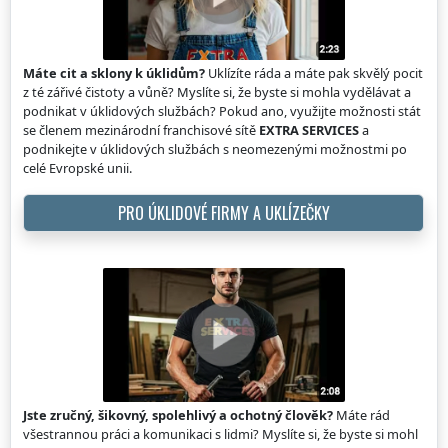
Máte cit a sklony k úklidům?
Uklízíte ráda a máte pak skvělý pocit
z té zářivé čistoty a vůně? Myslíte si, že byste si mohla vydělávat a
podnikat v úklidových službách? Pokud ano, využijte možnosti stát
se členem mezinárodní franchisové sítě
EXTRA SERVICES
a
podnikejte v úklidových službách s neomezenými možnostmi po
celé Evropské unii.
PRO ÚKLIDOVÉ FIRMY A UKLÍZEČKY
Jste zručný, šikovný, spolehlivý a ochotný člověk?
Máte rád
všestrannou práci a komunikaci s lidmi? Myslíte si, že byste si mohl