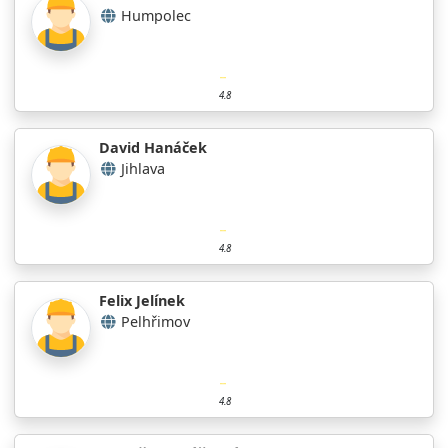
Humpolec
4.8
David Hanáček
Jihlava
4.8
Felix Jelínek
Pelhřimov
4.8