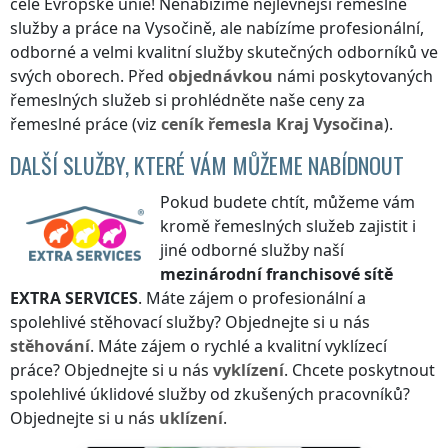
celé Evropské unie! Nenabízíme nejlevnější řemeslné
služby a práce
na Vysočině
, ale nabízíme profesionální,
odborné a velmi kvalitní služby skutečných odborníků ve
svých oborech. Před
objednávkou
námi poskytovaných
řemeslných služeb si prohlédněte naše ceny za
řemeslné práce (viz
ceník
řemesla
Kraj Vysočina
).
DALŠÍ SLUŽBY, KTERÉ VÁM MŮŽEME NABÍDNOUT
Pokud budete chtít, můžeme vám
kromě řemeslných služeb zajistit i
jiné odborné služby naší
mezinárodní franchisové sítě
EXTRA SERVICES
. Máte zájem o profesionální a
spolehlivé stěhovací služby? Objednejte si u nás
stěhování
. Máte zájem o rychlé a kvalitní vyklízecí
práce? Objednejte si u nás
vyklízení
. Chcete poskytnout
spolehlivé úklidové služby od zkušených pracovníků?
Objednejte si u nás
uklízení
.