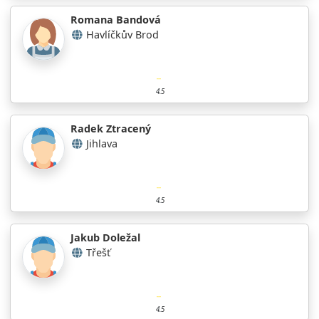
Romana Bandová
Havlíčkův Brod
4.5
Radek Ztracený
Jihlava
4.5
Jakub Doležal
Třešť
4.5