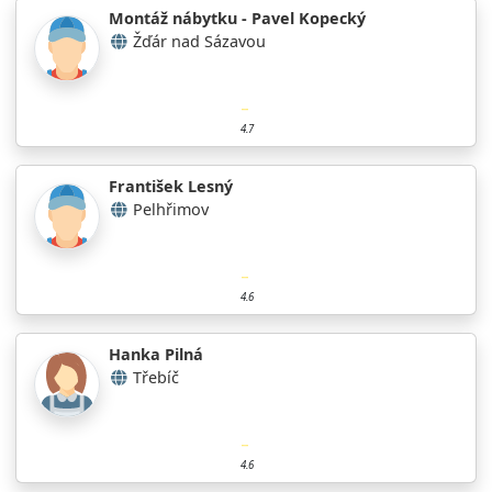
Montáž nábytku - Pavel Kopecký
Žďár nad Sázavou
4.7
František Lesný
Pelhřimov
4.6
Hanka Pilná
Třebíč
4.6