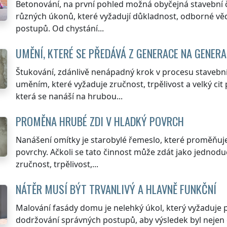
Betonování, na první pohled možná obyčejná stavební č
různých úkonů, které vyžadují důkladnost, odborné v
postupů. Od chystání...
UMĚNÍ, KTERÉ SE PŘEDÁVÁ Z GENERACE NA GENERA
Štukování, zdánlivě nenápadný krok v procesu stavební
uměním, které vyžaduje zručnost, trpělivost a velký cit 
která se nanáší na hrubou...
PROMĚNA HRUBÉ ZDI V HLADKÝ POVRCH
Nanášení omítky je starobylé řemeslo, které proměňuje
povrchy. Ačkoli se tato činnost může zdát jako jednod
zručnost, trpělivost,...
NÁTĚR MUSÍ BÝT TRVANLIVÝ A HLAVNĚ FUNKČNÍ
Malování fasády domu je nelehký úkol, který vyžaduje p
dodržování správných postupů, aby výsledek byl nejen es