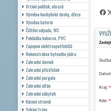
Vrtání poliček, obrazů
Výměna kuchyňské desky, dřezu
Výměna baterie
Čištění odpadu, WC
VYUŽI
Pokládka koberce, PVC
Zadej
Zapojení elektrospotřebičů
Rekonstrukce bytového jádra
Služba
Zahradní domek
Zahradní přístřešek
Datum
Zahradní pergola
Zahradní altán
Kraj:
Zahradní nábytek
Kde:
Kácení stromů
Sekání trávy