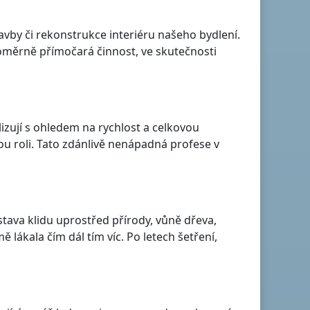
avby či rekonstrukce interiéru našeho bydlení.
poměrně přímočará činnost, ve skutečnosti
U
izují s ohledem na rychlost a celkovou
ou roli. Tato zdánlivě nenápadná profese v
dstava klidu uprostřed přírody, vůně dřeva,
lákala čím dál tím víc. Po letech šetření,