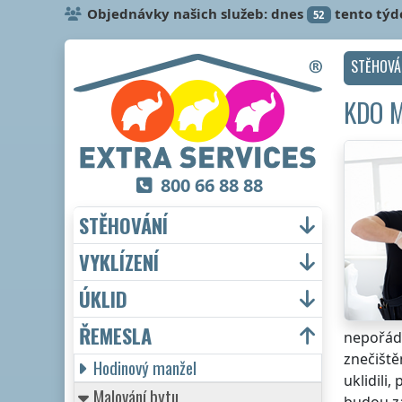
Objednávky našich služeb: dnes
tento týd
52
STĚHOVÁ
KDO M
800 66 88 88
STĚHOVÁNÍ
VYKLÍZENÍ
ÚKLID
ŘEMESLA
nepořáde
znečiště
Hodinový manžel
uklidili,
Malování bytu