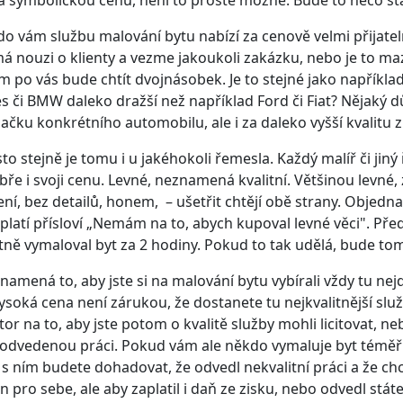
 symbolickou cenu, není to prostě možné. Bude to něco stá
do vám službu malování bytu nabízí za cenově velmi přijate
má nouzi o klienty a vezme jakoukoli zakázku, nebo je to m
m po vás bude chtít dvojnásobek. Je to stejné jako napříkl
 či BMW daleko dražší než například Ford či Fiat? Nějaký dů
načku konkrétního automobilu, ale i za daleko vyšší kvalitu
to stejně je tomu i u jakéhokoli řemesla. Každý malíř či jin
bře i svoji cenu. Levné, neznamená kvalitní. Většinou levné
ní, bez detailů, honem, – ušetřit chtějí obě strany. Objedna
platí přísloví „Nemám na to, abych kupoval levné věci". Př
tně vymaloval byt za 2 hodiny. Pokud to tak udělá, bude tom
namená to, aby jste si na malování bytu vybírali vždy tu ne
vysoká cena není zárukou, že dostanete tu nejkvalitnější sl
tor na to, aby jste potom o kvalitě služby mohli licitovat, n
 odvedenou práci. Pokud vám ale někdo vymaluje byt téměř 
 s ním budete dohadovat, že odvedl nekvalitní práci a že chc
en pro sebe, ale aby zaplatil i daň ze zisku, nebo odvedl st