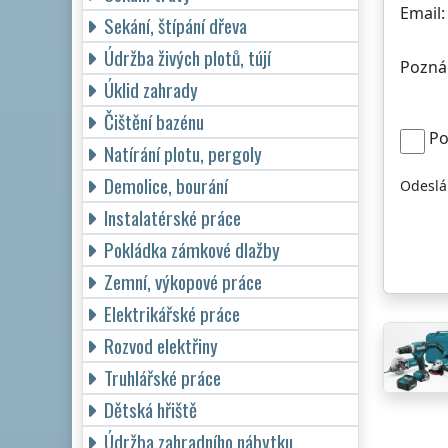
Email:
Sekání, štípání dřeva
Údržba živých plotů, tújí
Pozná
Úklid zahrady
Čištění bazénu
Po
Natírání plotu, pergoly
Demolice, bourání
Odeslá
Instalatérské práce
Pokládka zámkové dlažby
Zemní, výkopové práce
Elektrikářské práce
Rozvod elektřiny
Truhlářské práce
Dětská hřiště
Údržba zahradního nábytku