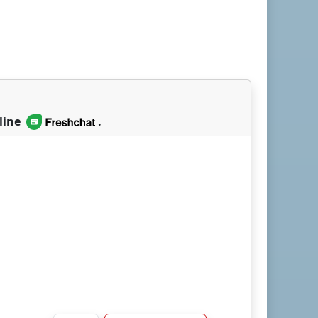
line
.