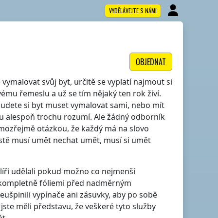
VYDĚLÁVEJTE S NÁMI
OBJEDNAT
ymalovat svůj byt, určitě se vyplatí najmout si
ému řemeslu a už se tím nějaký ten rok živí.
budete si byt muset vymalovat sami, nebo mít
u alespoň trochu rozumí. Ale žádný odborník
amozřejmě otázkou, že každý má na slovo
rostě musí umět nechat umět, musí si umět
líři udělali pokud možno co nejmenší
i kompletně fóliemi před nadměrným
eušpinili vypínače ani zásuvky, aby po sobě
y jste měli představu, že veškeré tyto služby