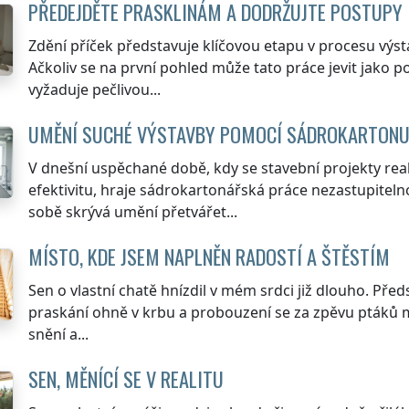
PŘEDEJDĚTE PRASKLINÁM A DODRŽUJTE POSTUPY
Zdění příček představuje klíčovou etapu v procesu výst
Ačkoliv se na první pohled může tato práce jevit jako 
vyžaduje pečlivou...
UMĚNÍ SUCHÉ VÝSTAVBY POMOCÍ SÁDROKARTON
V dnešní uspěchané době, kdy se stavební projekty real
efektivitu, hraje sádrokartonářská práce nezastupiteln
sobě skrývá umění přetvářet...
MÍSTO, KDE JSEM NAPLNĚN RADOSTÍ A ŠTĚSTÍM
Sen o vlastní chatě hnízdil v mém srdci již dlouho. Pře
praskání ohně v krbu a probouzení se za zpěvu ptáků mě 
snění a...
SEN, MĚNÍCÍ SE V REALITU