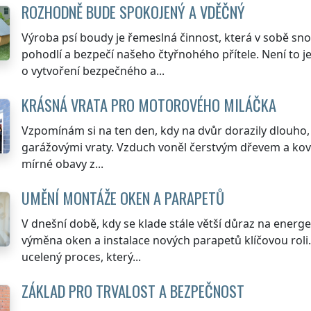
ROZHODNĚ BUDE SPOKOJENÝ A VDĚČNÝ
Výroba psí boudy je řemeslná činnost, která v sobě sn
pohodlí a bezpečí našeho čtyřnohého přítele. Není to j
o vytvoření bezpečného a...
KRÁSNÁ VRATA PRO MOTOROVÉHO MILÁČKA
Vzpomínám si na ten den, kdy na dvůr dorazily dlouho
garážovými vraty. Vzduch voněl čerstvým dřevem a kove
mírné obavy z...
UMĚNÍ MONTÁŽE OKEN A PARAPETŮ
V dnešní době, kdy se klade stále větší důraz na energe
výměna oken a instalace nových parapetů klíčovou roli.
ucelený proces, který...
ZÁKLAD PRO TRVALOST A BEZPEČNOST