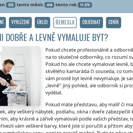
en
tento měsíc
tento rok
333
416
11 275
NÍ
VYKLÍZENÍ
ÚKLID
ŘEMESLA
OBJEDNAT
CENÍK
I DOBŘE A LEVNĚ VYMALUJE BYT?
Pokud chcete profesionálně a odborně v
na to skutečné odborníky, co rozumí sv
Pokud ho ale chcete vymalovat levně, 
skvělého kamaráda či souseda, co tom
vám prostě byt levně nevymaluje. Je s
„levně" jiný pohled, ale odborník si p
vydělat.
Pokud máte představu, aby malíř či ma
k, aby veškerý nábytek, podlahu, okna i dveře zabezpečil
ním, aby krásně a zářivě vymalovali podle vašich představ, n
 přivezli vám veškeré barvy, které jste si poručili a přitom ab