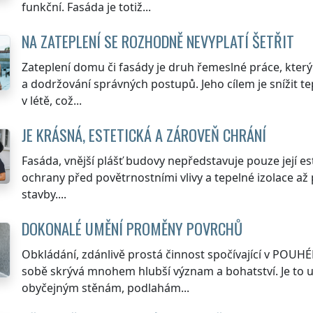
funkční. Fasáda je totiž...
NA ZATEPLENÍ SE ROZHODNĚ NEVYPLATÍ ŠETŘIT
Zateplení domu či fasády je druh řemeslné práce, který
a dodržování správných postupů. Jeho cílem je snížit t
v létě, což...
JE KRÁSNÁ, ESTETICKÁ A ZÁROVEŇ CHRÁNÍ
Fasáda, vnější plášť budovy nepředstavuje pouze její este
ochrany před povětrnostními vlivy a tepelné izolace až p
stavby....
DOKONALÉ UMĚNÍ PROMĚNY POVRCHŮ
Obkládání, zdánlivě prostá činnost spočívající v POUHÉ
sobě skrývá mnohem hlubší význam a bohatství. Je to
obyčejným stěnám, podlahám...