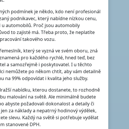
t.
lných podmínek je někdo, kdo není profesionál
azaný podnikavec, který nabídne nízkou cenu,
ad u automobilů. Proč jsou automobily
vod to zajisté má. Třeba proto, že neplatíte
 zpracování takového vozu.
ý řemeslník, který se vyzná ve svém oboru, zná
, znamená pro každého rychlé, hned teď, bez
tel a samozřejmě i poskytovatel. I u těchto
edci nemůžete po někom chtít, aby vám detailně
u na 99% odpovídat i kvalita jeho služby.
jdražší nabídku, kterou dostanete, to rozhodně
užbu malování na světě. Ale minimálně budete
ebo abyste požadovali dokonalost a detaily či
jen za náklady a nepatrný hodinový výdělek,
ete slevu. Každý na světě si potřebuje vydělat
átem stanovené DPH.