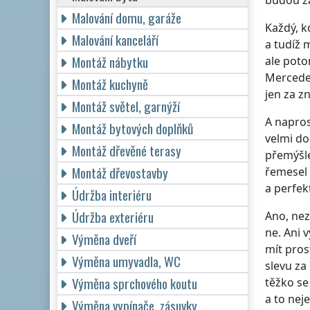
budou za
Malování domu, garáže
Každý, k
Malování kanceláří
a tudíž 
Montáž nábytku
ale poto
Mercedes
Montáž kuchyně
jen za z
Montáž světel, garnýží
A napros
Montáž bytových doplňků
velmi do
Montáž dřevěné terasy
přemýšle
Montáž dřevostavby
řemesel 
a perfek
Údržba interiéru
Údržba exteriéru
Ano, nez
ne. Ani 
Výměna dveří
mít pros
Výměna umyvadla, WC
slevu za
Výměna sprchového koutu
těžko se
a to nej
Výměna vypínače, zásuvky