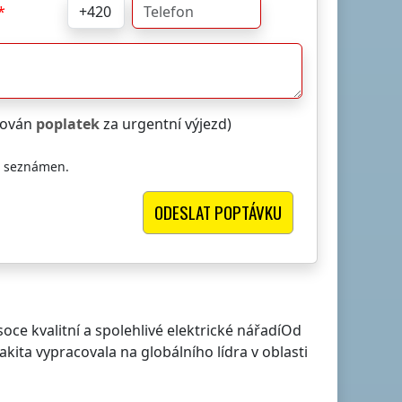
čtován
poplatek
za urgentní výjezd)
i seznámen.
oce kvalitní a spolehlivé elektrické nářadíOd
ita vypracovala na globálního lídra v oblasti