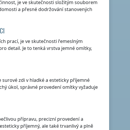
innost, je ve skutečnosti složitým souborem
ědomosti a přesné dodržování stanovených
CI
ch prací, je ve skutečnosti řemeslným
pro detail. Je to tenká vrstva jemné omítky,
 surové zdi v hladké a esteticky příjemné
uchý úkol, správné provedení omítky vyžaduje
ečlivou přípravu, precizní provedení a
teticky příjemný, ale také trvanlivý a plně