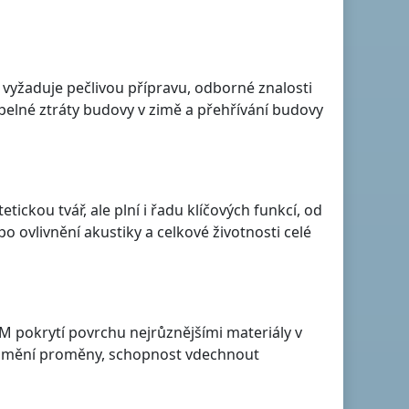
 vyžaduje pečlivou přípravu, odborné znalosti
epelné ztráty budovy v zimě a přehřívání budovy
tickou tvář, ale plní i řadu klíčových funkcí, od
o ovlivnění akustiky a celkové životnosti celé
M pokrytí povrchu nejrůznějšími materiály v
 umění proměny, schopnost vdechnout