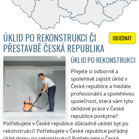
ÚKLID PO REKONSTRUKCI ČI
OBJEDNAT
PŘESTAVBĚ ČESKÁ REPUBLIKA
ÚKLID PO REKONSTRUKCI
Přejete si odborně a
spolehlivě zajistit úklid
v
České republice
a hledáte
profesionální a spolehlivou
společnost, která vám tyto
úklidové práce
v České
republice
poskytne?
Potřebujete
v České republice
důkladně uklidit byt po
rekonstrukci? Potřebujete
v České republice
pořádný
úklid domu po rekonstrukci? Potřebujete
v České