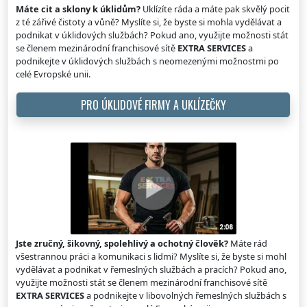
Máte cit a sklony k úklidům?
Uklízíte ráda a máte pak skvělý pocit
z té zářivé čistoty a vůně? Myslíte si, že byste si mohla vydělávat a
podnikat v úklidových službách? Pokud ano, využijte možnosti stát
se členem mezinárodní franchisové sítě
EXTRA SERVICES
a
podnikejte v úklidových službách s neomezenými možnostmi po
celé Evropské unii.
PRO ÚKLIDOVÉ FIRMY A UKLÍZEČKY
Jste zručný, šikovný, spolehlivý a ochotný člověk?
Máte rád
všestrannou práci a komunikaci s lidmi? Myslíte si, že byste si mohl
vydělávat a podnikat v řemeslných službách a pracích? Pokud ano,
využijte možnosti stát se členem mezinárodní franchisové sítě
EXTRA SERVICES
a podnikejte v libovolných řemeslných službách s