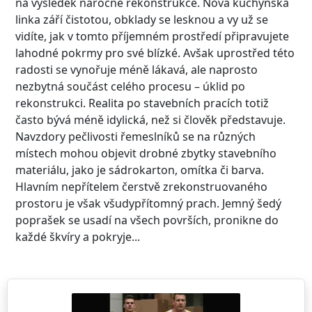
na výsledek náročné rekonstrukce. Nová kuchyňská
linka září čistotou, obklady se lesknou a vy už se
vidíte, jak v tomto příjemném prostředí připravujete
lahodné pokrmy pro své blízké. Avšak uprostřed této
radosti se vynořuje méně lákavá, ale naprosto
nezbytná součást celého procesu – úklid po
rekonstrukci. Realita po stavebních pracích totiž
často bývá méně idylická, než si člověk představuje.
Navzdory pečlivosti řemeslníků se na různých
místech mohou objevit drobné zbytky stavebního
materiálu, jako je sádrokarton, omítka či barva.
Hlavním nepřítelem čerstvě zrekonstruovaného
prostoru je však všudypřítomný prach. Jemný šedý
poprašek se usadí na všech površích, pronikne do
každé škvíry a pokryje...