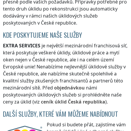
přesně podle vašich požadavků. Přípravky potřebné pro
tento druh úklidu po rekonstrukci jsou automaticky
dodávány v rámci našich úklidových služeb
poskytovaných
v České republice
.
KDE POSKYTUJEME NAŠE SLUŽBY
EXTRA SERVICES
je největší mezinárodní franchisová síť,
která poskytuje veškeré úklidy, úklidové práce a mytí
oken nejen
v České republice
, ale i na celém území
Evropské unie! Nenabízíme nejlevnější úklidové služby
v
České republice
, ale nabízíme skutečně spolehlivé a
kvalitní služby zkušených franchisantů a partnerů této
mezinárodní sítě. Před
objednávkou
námi
poskytovaných úklidových služeb si prohlédněte naše
ceny za úklid (viz
ceník
úklid
Česká republika
).
DALŠÍ SLUŽBY, KTERÉ VÁM MŮŽEME NABÍDNOUT
Pokud si budete přát, zajistíme vám