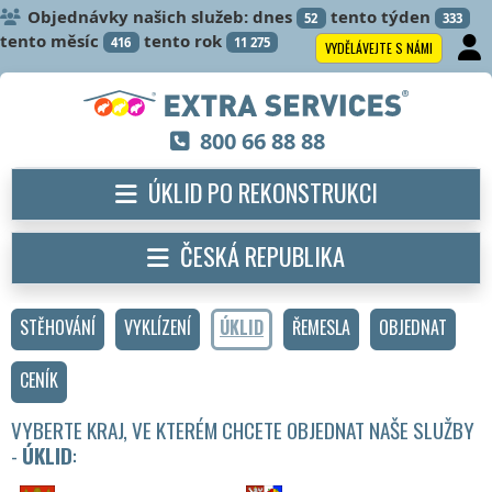
Objednávky našich služeb: dnes
tento týden
52
333
tento měsíc
tento rok
416
11 275
VYDĚLÁVEJTE S NÁMI
800 66 88 88
ÚKLID PO REKONSTRUKCI
ČESKÁ REPUBLIKA
STĚHOVÁNÍ
VYKLÍZENÍ
ÚKLID
ŘEMESLA
OBJEDNAT
CENÍK
VYBERTE KRAJ, VE KTERÉM CHCETE OBJEDNAT NAŠE SLUŽBY
-
ÚKLID
: