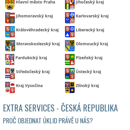
Hlavní město Praha
Jihočeský kraj
Jihomoravský kraj
Karlovarský kraj
Královéhradecký kraj
Liberecký kraj
Moravskoslezský kraj
Olomoucký kraj
Pardubický kraj
Plzeňský kraj
Středočeský kraj
Ústecký kraj
Kraj Vysočina
Zlínský kraj
EXTRA SERVICES - ČESKÁ REPUBLIKA
PROČ OBJEDNAT ÚKLID PRÁVĚ U NÁS?