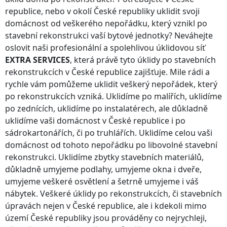
republice
, nebo v okolí
České republiky
uklidit svoji
domácnost od veškerého nepořádku, který vznikl po
stavební rekonstrukci vaší bytové jednotky? Neváhejte
oslovit naši profesionální a spolehlivou úklidovou síť
EXTRA SERVICES
, která právě tyto úklidy po stavebních
rekonstrukcích
v České republice
zajišťuje. Mile rádi a
rychle vám pomůžeme uklidit veškerý nepořádek, který
po rekonstrukcích vzniká. Uklidíme po malířích, uklidíme
po zednících, uklidíme po instalatérech, ale důkladně
uklidíme vaši domácnost
v České republice
i po
sádrokartonářích, či po truhlářích. Uklidíme celou vaši
domácnost od tohoto nepořádku po libovolné stavební
rekonstrukci. Uklidíme zbytky stavebních materiálů,
důkladně umyjeme podlahy, umyjeme okna i dveře,
umyjeme veškeré osvětlení a šetrně umyjeme i váš
nábytek. Veškeré úklidy po rekonstrukcích, či stavebních
úpravách nejen
v České republice
, ale i kdekoli
mimo
území České republiky
jsou prováděny co nejrychleji,