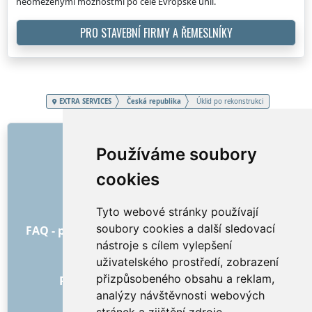
neomezenými možnostmi po celé Evropské unii.
PRO STAVEBNÍ FIRMY A ŘEMESLNÍKY
EXTRA SERVICES
Česká republika
Úklid po rekonstrukci
ODKAZY
Používáme soubory
O nás
cookies
Jak to všechno začalo
Ceník
Tyto webové stránky používají
Všeobecné obchodní podmínky
soubory cookies a další sledovací
FAQ - pro objednatele
FAQ - pro poskytovatele
nástroje s cílem vylepšení
Reklama a marketing
uživatelského prostředí, zobrazení
Blog
přizpůsobeného obsahu a reklam,
Recenze objednávek s hodnocením
analýzy návštěvnosti webových
Kontakt