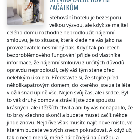
ZAČÁTKŮM
Stěhování hotelu je bezesporu
velkou výzvou, ale když se majitel
celého domu rozhodne neprodloužit nájemní
smlouvu, je to situace, která klade na vás jako na
provozovatele nesmírný tlak. Když tak po letech
bezproblémového fungování přijde od vlastníka
informace, že nájemní smlouvu z určitých důvodů
opravdu neprodlouží, celý váš tým stane před
nelehkým úkolem. Představte si, že stojíte před
několikapatrovým domem, do kterého jste za ta léta
vložili snad úplně vše. Nejen svůj čas, ale i srdce. Byl
to váš druhý domov a strávili jste zde spoustu
krásných, ale i těžších chvil a ani by vás nenapadlo, že
to brzy všechno skončí a budete muset začít někde
jinde znovu. Nejdříve však musíte najít nové místo, ve
kterém budete ve svých snech pokračovat. A když už,
tak o něco menší, méně náročnější na údržbu a