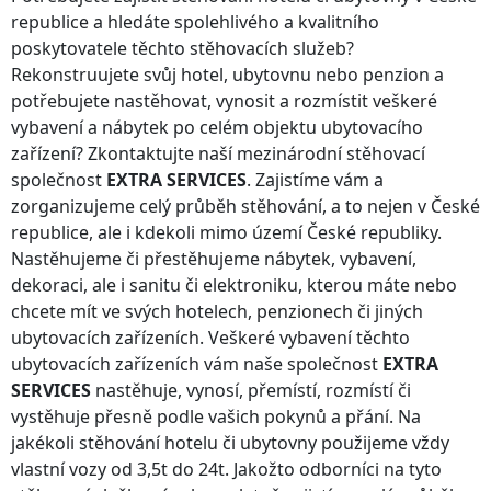
republice
a hledáte spolehlivého a kvalitního
poskytovatele těchto stěhovacích služeb?
Rekonstruujete svůj hotel, ubytovnu nebo penzion a
potřebujete nastěhovat, vynosit a rozmístit veškeré
vybavení a nábytek po celém objektu ubytovacího
zařízení? Zkontaktujte naší mezinárodní stěhovací
společnost
EXTRA SERVICES
. Zajistíme vám a
zorganizujeme celý průběh stěhování, a to nejen
v České
republice
, ale i kdekoli
mimo území České republiky
.
Nastěhujeme či přestěhujeme nábytek, vybavení,
dekoraci, ale i sanitu či elektroniku, kterou máte nebo
chcete mít ve svých hotelech, penzionech či jiných
ubytovacích zařízeních. Veškeré vybavení těchto
ubytovacích zařízeních vám naše společnost
EXTRA
SERVICES
nastěhuje, vynosí, přemístí, rozmístí či
vystěhuje přesně podle vašich pokynů a přání. Na
jakékoli stěhování hotelu či ubytovny použijeme vždy
vlastní vozy od 3,5t do 24t. Jakožto odborníci na tyto