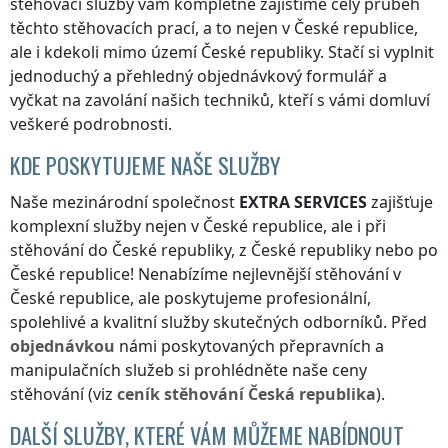
stěhovací služby vám kompletně zajistíme celý průběh
těchto stěhovacích prací, a to nejen
v České republice
,
ale i kdekoli
mimo území České republiky
. Stačí si vyplnit
jednoduchý a přehledný objednávkový formulář a
vyčkat na zavolání našich techniků, kteří s vámi domluví
veškeré podrobnosti.
KDE POSKYTUJEME NAŠE SLUŽBY
Naše mezinárodní společnost
EXTRA SERVICES
zajišťuje
komplexní služby nejen
v České republice
, ale i při
stěhování
do České republiky
,
z České republiky
nebo
po
České republice
! Nenabízíme nejlevnější stěhování
v
České republice
, ale poskytujeme profesionální,
spolehlivé a kvalitní služby skutečných odborníků. Před
objednávkou
námi poskytovaných přepravních a
manipulačních služeb si prohlédněte naše ceny
stěhování (viz
ceník
stěhování
Česká republika
).
DALŠÍ SLUŽBY, KTERÉ VÁM MŮŽEME NABÍDNOUT