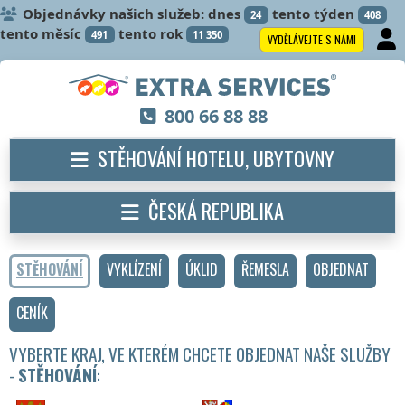
Objednávky našich služeb: dnes
tento týden
24
408
tento měsíc
tento rok
491
11 350
VYDĚLÁVEJTE S NÁMI
800 66 88 88
STĚHOVÁNÍ HOTELU, UBYTOVNY
ČESKÁ REPUBLIKA
STĚHOVÁNÍ
VYKLÍZENÍ
ÚKLID
ŘEMESLA
OBJEDNAT
CENÍK
VYBERTE KRAJ, VE KTERÉM CHCETE OBJEDNAT NAŠE SLUŽBY
-
STĚHOVÁNÍ
: