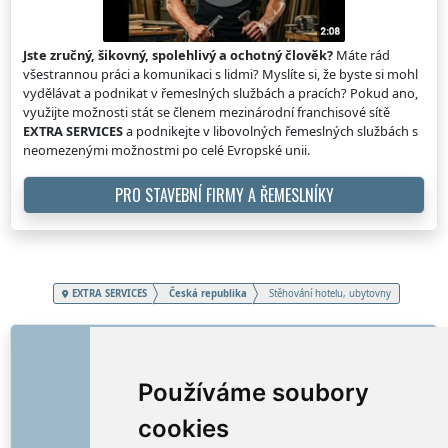
Jste zručný, šikovný, spolehlivý a ochotný člověk?
Máte rád
všestrannou práci a komunikaci s lidmi? Myslíte si, že byste si mohl
vydělávat a podnikat v řemeslných službách a pracích? Pokud ano,
využijte možnosti stát se členem mezinárodní franchisové sítě
EXTRA SERVICES
a podnikejte v libovolných řemeslných službách s
neomezenými možnostmi po celé Evropské unii.
PRO STAVEBNÍ FIRMY A ŘEMESLNÍKY
EXTRA SERVICES
Česká republika
Stěhování hotelu, ubytovny
ODKAZY
O nás
Používáme soubory
Jak to všechno začalo
cookies
Ceník