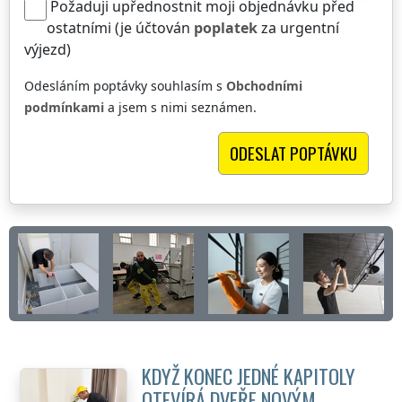
Požaduji upřednostnit moji objednávku před
ostatními (je účtován
poplatek
za urgentní
výjezd)
Odesláním poptávky souhlasím s
Obchodními
podmínkami
a jsem s nimi seznámen.
KDYŽ KONEC JEDNÉ KAPITOLY
OTEVÍRÁ DVEŘE NOVÝM