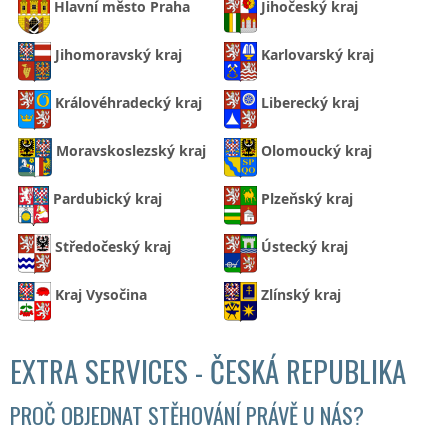
Hlavní město Praha
Jihočeský kraj
Jihomoravský kraj
Karlovarský kraj
Královéhradecký kraj
Liberecký kraj
Moravskoslezský kraj
Olomoucký kraj
Pardubický kraj
Plzeňský kraj
Středočeský kraj
Ústecký kraj
Kraj Vysočina
Zlínský kraj
EXTRA SERVICES - ČESKÁ REPUBLIKA
PROČ OBJEDNAT STĚHOVÁNÍ PRÁVĚ U NÁS?