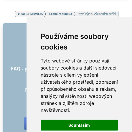
EXTRA SERVICES
Česká republika
Mytí výloh, výkladních skříní
ODKAZY
Používáme soubory
O nás
cookies
Jak to všechno začalo
Ceník
Tyto webové stránky používají
Všeobecné obchodní podmínky
soubory cookies a další sledovací
FAQ - pro objednatele
FAQ - pro poskytovatele
nástroje s cílem vylepšení
Reklama a marketing
uživatelského prostředí, zobrazení
Blog
přizpůsobeného obsahu a reklam,
Recenze objednávek s hodnocením
analýzy návštěvnosti webových
Kontakt
stránek a zjištění zdroje
SOCIÁLNÍ SÍTĚ
návštěvnosti.
Souhlasím