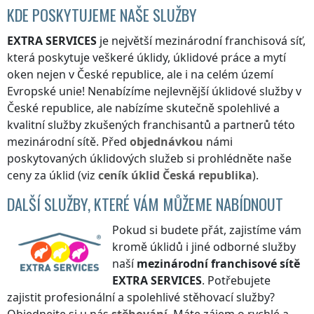
KDE POSKYTUJEME NAŠE SLUŽBY
EXTRA SERVICES
je největší mezinárodní franchisová síť,
která poskytuje veškeré úklidy, úklidové práce a mytí
oken nejen
v České republice
, ale i na celém území
Evropské unie! Nenabízíme nejlevnější úklidové služby
v
České republice
, ale nabízíme skutečně spolehlivé a
kvalitní služby zkušených franchisantů a partnerů této
mezinárodní sítě. Před
objednávkou
námi
poskytovaných úklidových služeb si prohlédněte naše
ceny za úklid (viz
ceník
úklid
Česká republika
).
DALŠÍ SLUŽBY, KTERÉ VÁM MŮŽEME NABÍDNOUT
Pokud si budete přát, zajistíme vám
kromě úklidů i jiné odborné služby
naší
mezinárodní franchisové sítě
EXTRA SERVICES
. Potřebujete
zajistit profesionální a spolehlivé stěhovací služby?