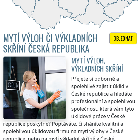
MYTÍ VÝLOH ČI VÝKLADNÍCH
OBJEDNAT
SKŘÍNÍ ČESKÁ REPUBLIKA
MYTÍ VÝLOH,
VÝKLADNÍCH SKŘÍNÍ
Přejete si odborně a
spolehlivě zajistit úklid
v
České republice
a hledáte
profesionální a spolehlivou
společnost, která vám tyto
úklidové práce
v České
republice
poskytne? Poptáváte, či sháníte kvalitní a
spolehlivou úklidovou firmu na mytí výlohy
v České
republice
, nebo na mytí výkladní skříně
v České