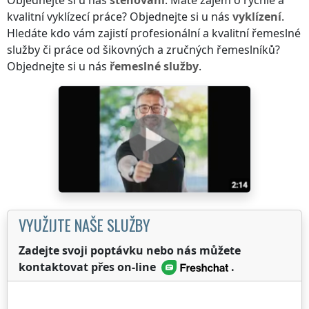
Objednejte si u nás
stěhování
. Máte zájem o rychlé a
kvalitní vyklízecí práce? Objednejte si u nás
vyklízení
.
Hledáte kdo vám zajistí profesionální a kvalitní řemeslné
služby či práce od šikovných a zručných řemeslníků?
Objednejte si u nás
řemeslné služby
.
VYUŽIJTE NAŠE SLUŽBY
Zadejte svoji poptávku nebo nás můžete
kontaktovat přes on-line
.