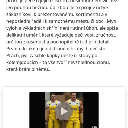
proto je péče o jejich čistotu a lesk mnohem víc než
jen pouhou běžnou údržbou. Je to projev úcty k
zákazníkovi, k prezentovanému sortimentu a v
neposlední řadě i k samotnému městu či obci. Mytí
výloh a výkladních skříní není rutinní úkon, ale spíše
delikátní umění, které vyžaduje pečlivost, zručnost,
určitou zkušenost a pochopitelně i cit pro detail.
Prvním krokem je odstranění hrubých nečistot.
Prach, pyl, zaschlé kapky deště či stopy po
kolemjdoucích – to vše tvoří nevzhlednou clonu,
která brání plnému...