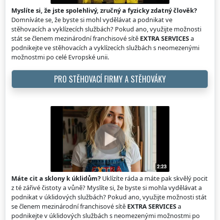
Myslíte si, že jste spolehlivý, zručný a fyzicky zdatný člověk?
Domníváte se, že byste si mohl vydělávat a podnikat ve
stěhovacích a vyklízecích službách? Pokud ano, využijte možnosti
stát se členem mezinárodní franchisové sítě
EXTRA SERVICES
a
podnikejte ve stěhovacích a vyklízecích službách s neomezenými
možnostmi po celé Evropské unii.
PRO STĚHOVACÍ FIRMY A STĚHOVÁKY
Máte cit a sklony k úklidům?
Uklízíte ráda a máte pak skvělý pocit
z té zářivé čistoty a vůně? Myslíte si, že byste si mohla vydělávat a
podnikat v úklidových službách? Pokud ano, využijte možnosti stát
se členem mezinárodní franchisové sítě
EXTRA SERVICES
a
podnikejte v úklidových službách s neomezenými možnostmi po