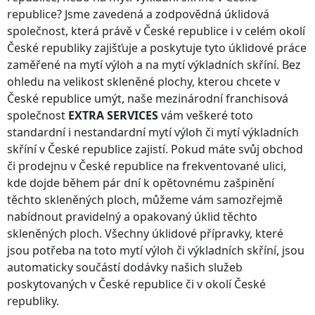
republice
? Jsme zavedená a zodpovědná úklidová
společnost, která právě
v České republice
i v celém okolí
České republiky
zajišťuje a poskytuje tyto úklidové práce
zaměřené na mytí výloh a na mytí výkladních skříní. Bez
ohledu na velikost skleněné plochy, kterou chcete
v
České republice
umýt, naše mezinárodní franchisová
společnost
EXTRA SERVICES
vám veškeré toto
standardní i nestandardní mytí výloh či mytí výkladních
skříní
v České republice
zajistí. Pokud máte svůj obchod
či prodejnu
v České republice
na frekventované ulici,
kde dojde během pár dní k opětovnému zašpinění
těchto skleněných ploch, můžeme vám samozřejmě
nabídnout pravidelný a opakovaný úklid těchto
skleněných ploch. Všechny úklidové přípravky, které
jsou potřeba na toto mytí výloh či výkladních skříní, jsou
automaticky součástí dodávky našich služeb
poskytovaných
v České republice
či v okolí
České
republiky
.