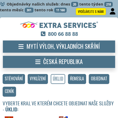
Objednávky našich služeb: dnes
tento týden
20
218
tento měsíc
tento rok
301
11 160
VYDĚLÁVEJTE S NÁMI
800 66 88 88
MYTÍ VÝLOH, VÝKLADNÍCH SKŘÍNÍ
ČESKÁ REPUBLIKA
STĚHOVÁNÍ
VYKLÍZENÍ
ÚKLID
ŘEMESLA
OBJEDNAT
CENÍK
VYBERTE KRAJ, VE KTERÉM CHCETE OBJEDNAT NAŠE SLUŽBY
-
ÚKLID
: