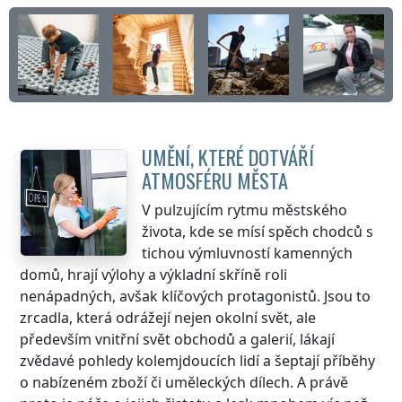
UMĚNÍ, KTERÉ DOTVÁŘÍ
ATMOSFÉRU MĚSTA
V pulzujícím rytmu městského
života, kde se mísí spěch chodců s
tichou výmluvností kamenných
domů, hrají výlohy a výkladní skříně roli
nenápadných, avšak klíčových protagonistů. Jsou to
zrcadla, která odrážejí nejen okolní svět, ale
především vnitřní svět obchodů a galerií, lákají
zvědavé pohledy kolemjdoucích lidí a šeptají příběhy
o nabízeném zboží či uměleckých dílech. A právě