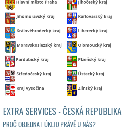
Hlavní město Praha
Jihočeský kraj
Jihomoravský kraj
Karlovarský kraj
Královéhradecký kraj
Liberecký kraj
Moravskoslezský kraj
Olomoucký kraj
Pardubický kraj
Plzeňský kraj
Středočeský kraj
Ústecký kraj
Kraj Vysočina
Zlínský kraj
EXTRA SERVICES - ČESKÁ REPUBLIKA
PROČ OBJEDNAT ÚKLID PRÁVĚ U NÁS?