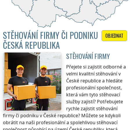
STĚHOVÁNÍ FIRMY ČI PODNIKU
OBJEDNAT
ČESKÁ REPUBLIKA
STĚHOVÁNÍ FIRMY
Přejete si zajistit odborné a
velmi kvalitní stěhování
v
České republice
a hledáte
profesionální společnost,
která vám tyto stěhovací
služby zajistí? Potřebujete
rychle zajistit stěhování
firmy či podniku
v České republice
? Můžete se kdykoli
obrátit na naši profesionální a spolehlivou stěhovací
společnost působící na území
České republiky
, která