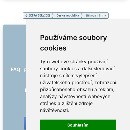
EXTRA SERVICES
Česká republika
Stěhování firmy
ODKAZY
Používáme soubory
O nás
cookies
Jak to všechno začalo
Ceník
Tyto webové stránky používají
Všeobecné obchodní podmínky
soubory cookies a další sledovací
FAQ - pro objednatele
FAQ - pro poskytovatele
nástroje s cílem vylepšení
Reklama a marketing
uživatelského prostředí, zobrazení
Blog
přizpůsobeného obsahu a reklam,
Recenze objednávek s hodnocením
analýzy návštěvnosti webových
Kontakt
stránek a zjištění zdroje
SOCIÁLNÍ SÍTĚ
návštěvnosti.
Souhlasím