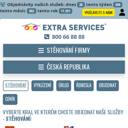
Objednávky našich služeb: dnes
tento týden
28
309
tento měsíc
tento rok
392
11 251
VYDĚLÁVEJTE S NÁMI
800 66 88 88
STĚHOVÁNÍ FIRMY
ČESKÁ REPUBLIKA
STĚHOVÁNÍ
VYKLÍZENÍ
ÚKLID
ŘEMESLA
OBJEDNAT
CENÍK
VYBERTE KRAJ, VE KTERÉM CHCETE OBJEDNAT NAŠE SLUŽBY
-
STĚHOVÁNÍ
: