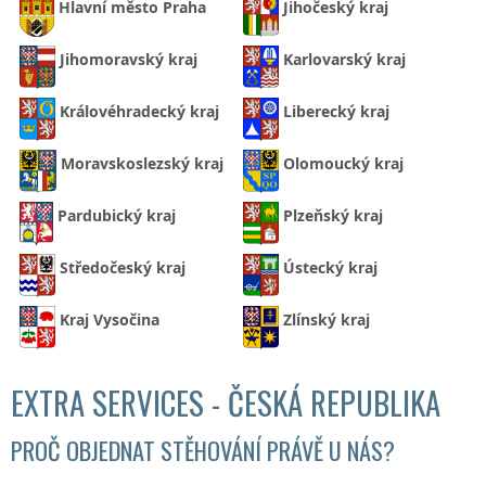
Hlavní město Praha
Jihočeský kraj
Jihomoravský kraj
Karlovarský kraj
Královéhradecký kraj
Liberecký kraj
Moravskoslezský kraj
Olomoucký kraj
Pardubický kraj
Plzeňský kraj
Středočeský kraj
Ústecký kraj
Kraj Vysočina
Zlínský kraj
EXTRA SERVICES - ČESKÁ REPUBLIKA
PROČ OBJEDNAT STĚHOVÁNÍ PRÁVĚ U NÁS?