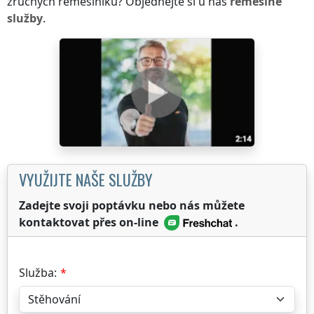
zručných řemeslníků? Objednejte si u nás
řemeslné
služby
.
VYUŽIJTE NAŠE SLUŽBY
Zadejte svoji poptávku nebo nás můžete
kontaktovat přes on-line
.
Služba: