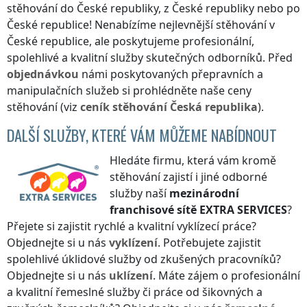
stěhování
do České republiky
,
z České republiky
nebo
po
České republice
! Nenabízíme nejlevnější stěhování
v
České republice
, ale poskytujeme profesionální,
spolehlivé a kvalitní služby skutečných odborníků. Před
objednávkou
námi poskytovaných přepravních a
manipulačních služeb si prohlédněte naše ceny
stěhování (viz
ceník
stěhování
Česká republika
).
DALŠÍ SLUŽBY, KTERÉ VÁM MŮŽEME NABÍDNOUT
Hledáte firmu, která vám kromě
stěhování zajistí i jiné odborné
služby naší
mezinárodní
franchisové sítě
EXTRA SERVICES
?
Přejete si zajistit rychlé a kvalitní vyklízecí práce?
Objednejte si u nás
vyklízení
. Potřebujete zajistit
spolehlivé úklidové služby od zkušených pracovníků?
Objednejte si u nás
uklízení
. Máte zájem o profesionální
a kvalitní řemeslné služby či práce od šikovných a