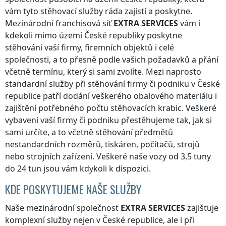
vám tyto stěhovací služby ráda zajistí a poskytne.
Mezinárodní franchisová síť
EXTRA SERVICES
vám i
kdekoli
mimo území České republiky
poskytne
stěhování vaší firmy, firemních objektů i celé
společnosti, a to přesně podle vašich požadavků a přání
včetně termínu, který si sami zvolíte. Mezi naprosto
standardní služby při stěhování firmy či podniku
v České
republice
patří dodání veškerého obalového materiálu i
zajištění potřebného počtu stěhovacích krabic. Veškeré
vybavení vaší firmy či podniku přestěhujeme tak, jak si
sami určíte, a to včetně stěhování předmětů
nestandardních rozměrů, tiskáren, počítačů, strojů
nebo strojních zařízení. Veškeré naše vozy od 3,5 tuny
do 24 tun jsou vám kdykoli k dispozici.
KDE POSKYTUJEME NAŠE SLUŽBY
Naše mezinárodní společnost
EXTRA SERVICES
zajišťuje
komplexní služby nejen
v České republice
, ale i při