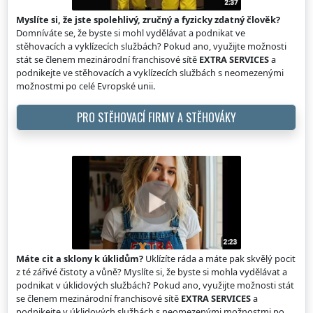
Myslíte si, že jste spolehlivý, zručný a fyzicky zdatný člověk?
Domníváte se, že byste si mohl vydělávat a podnikat ve
stěhovacích a vyklízecích službách? Pokud ano, využijte možnosti
stát se členem mezinárodní franchisové sítě
EXTRA SERVICES
a
podnikejte ve stěhovacích a vyklízecích službách s neomezenými
možnostmi po celé Evropské unii.
PRO STĚHOVACÍ FIRMY A STĚHOVÁKY
Máte cit a sklony k úklidům?
Uklízíte ráda a máte pak skvělý pocit
z té zářivé čistoty a vůně? Myslíte si, že byste si mohla vydělávat a
podnikat v úklidových službách? Pokud ano, využijte možnosti stát
se členem mezinárodní franchisové sítě
EXTRA SERVICES
a
podnikejte v úklidových službách s neomezenými možnostmi po