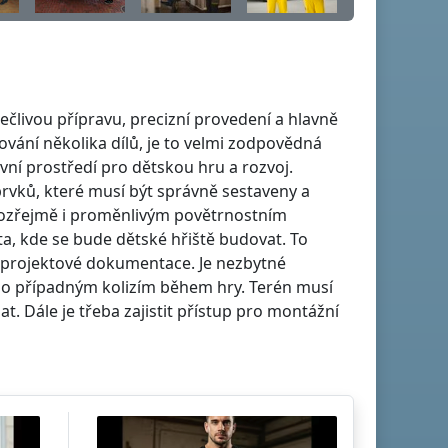
ečlivou přípravu, precizní provedení a hlavně
vání několika dílů, je to velmi zodpovědná
ivní prostředí pro dětskou hru a rozvoj.
prvků, které musí být správně sestaveny a
mozřejmě i proměnlivým povětrnostním
, kde se bude dětské hřiště budovat. To
e projektové dokumentace. Je nezbytné
lo případným kolizím během hry. Terén musí
t. Dále je třeba zajistit přístup pro montážní