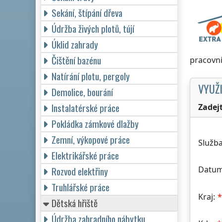
Sekání, štípání dřeva
Údržba živých plotů, tújí
Úklid zahrady
Čištění bazénu
pracovní
Natírání plotu, pergoly
VYUŽI
Demolice, bourání
Instalatérské práce
Zadej
Pokládka zámkové dlažby
Zemní, výkopové práce
Služba
Elektrikářské práce
Datum
Rozvod elektřiny
Truhlářské práce
Kraj:
Dětská hřiště
Údržba zahradního nábytku