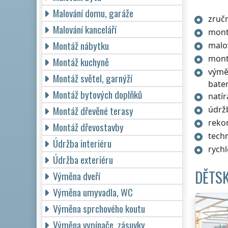
Malování domu, garáže
zručn
Malování kanceláří
mont
Montáž nábytku
malo
mont
Montáž kuchyně
výmě
Montáž světel, garnýží
bater
Montáž bytových doplňků
natír
Montáž dřevěné terasy
údržb
reko
Montáž dřevostavby
tech
Údržba interiéru
rychl
Údržba exteriéru
DĚTSK
Výměna dveří
Výměna umyvadla, WC
Výměna sprchového koutu
Výměna vypínače, zásuvky