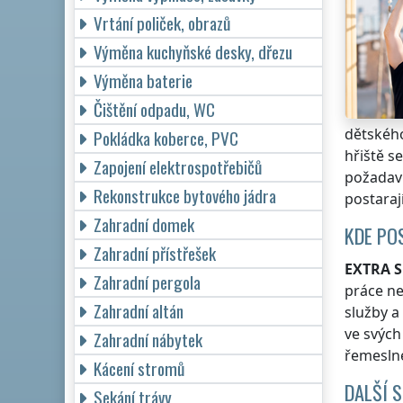
Vrtání poliček, obrazů
Výměna kuchyňské desky, dřezu
Výměna baterie
Čištění odpadu, WC
dětského
Pokládka koberce, PVC
hřiště 
Zapojení elektrospotřebičů
požadavk
Rekonstrukce bytového jádra
postarají
Zahradní domek
KDE PO
Zahradní přístřešek
EXTRA S
Zahradní pergola
práce n
Zahradní altán
služby a
ve svýc
Zahradní nábytek
řemeslné
Kácení stromů
DALŠÍ 
Sekání trávy