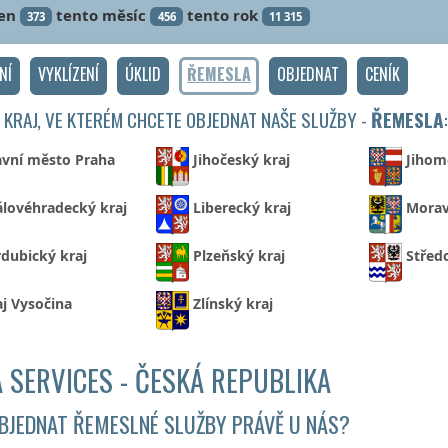
en
tento měsíc
tento rok
373
456
11 315
NÍ
VYKLÍZENÍ
ÚKLID
ŘEMESLA
OBJEDNAT
CENÍK
 KRAJ, VE KTERÉM CHCETE OBJEDNAT NAŠE SLUŽBY -
ŘEMESLA
:
avní město Praha
Jihočeský kraj
Jihom
álovéhradecký kraj
Liberecký kraj
Morav
dubický kraj
Plzeňský kraj
Střed
aj Vysočina
Zlínský kraj
 SERVICES - ČESKÁ REPUBLIKA
BJEDNAT ŘEMESLNÉ SLUŽBY PRÁVĚ U NÁS?