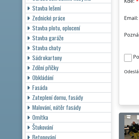
Kde:
Stavba lešení
Zednické práce
Email:
Stavba plotu, oplocení
Pozná
Stavba garáže
Stavba chaty
Sádrokartony
Po
Zdění příčky
Odeslá
Obkládání
Fasáda
Zateplení domu, fasády
Malování, nátěr fasády
Omítka
Štukování
Betonování