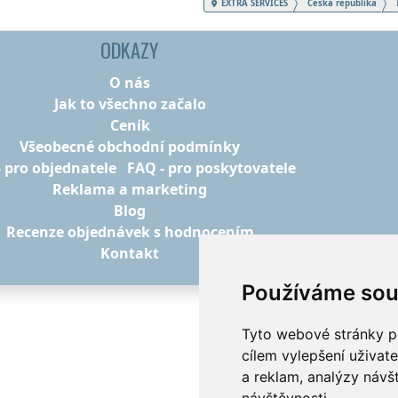
EXTRA SERVICES
Česká republika
ODKAZY
O nás
Jak to všechno začalo
Ceník
Všeobecné obchodní podmínky
- pro objednatele
FAQ - pro poskytovatele
Reklama a marketing
Blog
Recenze objednávek s hodnocením
Kontakt
Používáme sou
Tyto webové stránky po
cílem vylepšení uživat
a reklam, analýzy návš