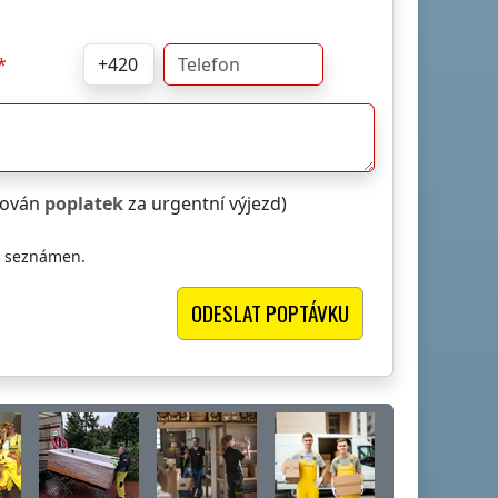
čtován
poplatek
za urgentní výjezd)
i seznámen.