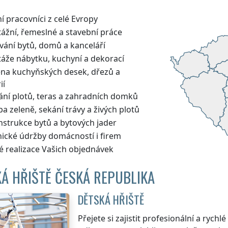
í pracovníci z celé Evropy
ážní, řemeslné a stavební práce
vání bytů, domů a kanceláří
áže nábytku, kuchyní a dekorací
na kuchyňských desek, dřezů a
ií
ání plotů, teras a zahradních domků
a zeleně, sekání trávy a živých plotů
nstrukce bytů a bytových jader
nické údržby domácností i firem
é realizace Vašich objednávek
Á HŘIŠTĚ ČESKÁ REPUBLIKA
DĚTSKÁ HŘIŠTĚ
Přejete si zajistit profesionální a rych