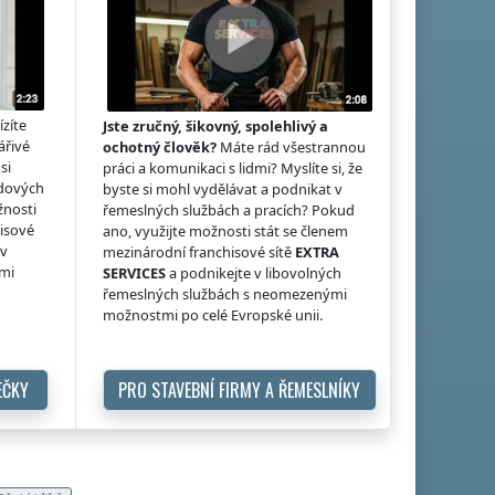
ízíte
Jste zručný, šikovný, spolehlivý a
ářivé
ochotný člověk?
Máte rád všestrannou
si
práci a komunikaci s lidmi? Myslíte si, že
idových
byste si mohl vydělávat a podnikat v
žnosti
řemeslných službách a pracích? Pokud
hisové
ano, využijte možnosti stát se členem
 v
mezinárodní franchisové sítě
EXTRA
ými
SERVICES
a podnikejte v libovolných
řemeslných službách s neomezenými
možnostmi po celé Evropské unii.
EČKY
PRO STAVEBNÍ FIRMY A ŘEMESLNÍKY