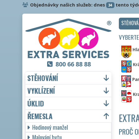
Objednávky našich služeb: dnes
tento týd
34
STĚHOVÁ
VYBERTE
Hl
800 66 88 88
Kr
STĚHOVÁNÍ
Par
VYKLÍZENÍ
Kr
ÚKLID
ŘEMESLA
EXTRA
Hodinový manžel
PROČ O
Malování bytu