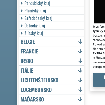
Pardubický kraj
Plzeňský kraj
Středočeský kraj
Ústecký kraj
Myslíte 
fyzicky 
Zlínský kraj
byste si
BELGIE
stěhovac
Pokud an
členem m
FRANCIE
EXTRA S
stěhovac
IRSKO
neomeze
Evropské
ITÁLIE
LICHTENŠTEJNSKO
LUCEMBURSKO
MAĎARSKO