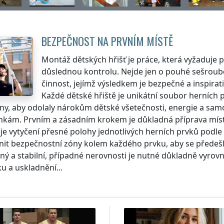
BEZPEČNOST NA PRVNÍM MÍSTĚ
Montáž dětských hřišť je práce, která vyžaduje p
důslednou kontrolu. Nejde jen o pouhé sešroubo
činnost, jejímž výsledkem je bezpečné a inspirat
Každé dětské hřiště je unikátní soubor herních 
ny, aby odolaly nárokům dětské všetečnosti, energie a sa
kám. Prvním a zásadním krokem je důkladná příprava místa
je vytyčení přesné polohy jednotlivých herních prvků podl
nit bezpečnostní zóny kolem každého prvku, aby se předeš
ný a stabilní, případné nerovnosti je nutné důkladně vyrovna
u a uskladnění...