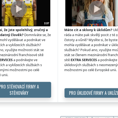
si, že jste spolehlivý, zručný a
Máte cit a sklony k úklidům?
Ukl
zdatný člověk?
Domníváte se, že
ráda a máte pak skvělý pocit z té z
 mohl vydělávat a podnikat ve
čistoty a vůně? Myslíte si, že byste 
ích a vyklízecích službách?
mohla vydělávat a podnikat v úkl
o, využijte možnosti stát se
službách? Pokud ano, využijte mo
ezinárodní franchisové sítě
stát se členem mezinárodní franc
ERVICES
a podnikejte ve
sítě
EXTRA SERVICES
a podnikejte
ích a vyklízecích službách s
úklidových službách s neomezen
nými možnostmi po celé
možnostmi po celé Evropské unii.
 unii.
PRO STĚHOVACÍ FIRMY A
STĚHOVÁKY
PRO ÚKLIDOVÉ FIRMY A UKLÍZ