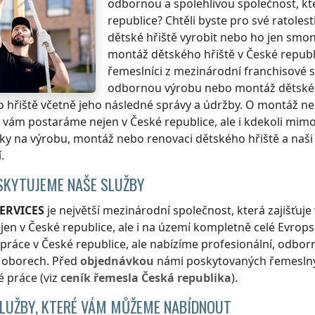
odbornou a spolehlivou společnost, kte
republice
? Chtěli byste pro své ratolesti
dětské hřiště vyrobit nebo ho jen smo
montáž dětského hřiště
v České republ
řemeslníci z mezinárodní franchisové s
odbornou výrobu nebo montáž dětského 
 hřiště včetně jeho následné správy a údržby. O montáž 
se vám postaráme nejen
v České republice
, ale i kdekoli
mimo 
y na výrobu, montáž nebo renovaci dětského hřiště a naši fr
.
SKYTUJEME NAŠE SLUŽBY
ERVICES
je největší mezinárodní společnost, která zajišťu
ejen
v České republice
, ale i na území kompletně celé Evrop
 práce
v České republice
, ale nabízíme profesionální, odbor
h oborech. Před
objednávkou
námi poskytovaných řemeslnýc
 práce (viz
ceník
řemesla
Česká republika
).
SLUŽBY, KTERÉ VÁM MŮŽEME NABÍDNOUT