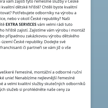
rá vám zajistí tyto řemeslné služby
v České
 kvalitní dětské hřiště? Chtěli byste kvalitní
ntovat? Potřebujete odborníky na výrobu a
ice
, nebo v okolí
České republiky
? Naši
ítě
EXTRA SERVICES
vám velmi rádi tuto
hřiště zajistí. Zajistíme vám výrobu i montáž
nebo případnou zakázkovou výrobu dětského
území České republiky
. Dodejte své
anchisanti či partneři se vám již o vše
je veškeré řemeslné, montážní a odborné ruční
ské unie! Nenabízíme nejlevnější řemeslné
né a velmi kvalitní služby skutečných odborníků
h služeb si prohlédněte naše ceny za