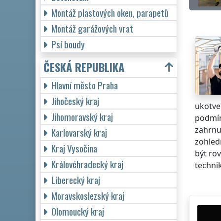
Montáž plastových oken, parapetů
Montáž garážových vrat
Psí boudy
ČESKÁ REPUBLIKA
Hlavní město Praha
Jihočeský kraj
ukotve
Jihomoravský kraj
podmín
zahrnu
Karlovarský kraj
zohled
Kraj Vysočina
být rov
Královéhradecký kraj
technik
Liberecký kraj
Moravskoslezský kraj
Olomoucký kraj