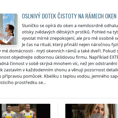
OSLNIVÝ DOTEK ČISTOTY NA RÁMECH OKEN 
Sluníčko se opírá do oken a nemilosrdně odhalu
otisky zvědavých dětských prstíků. Pohled na 
vyvolat mírné znepokojení, ale pro mě osobně s
Je čas na rituál, který přináší nejen náročnou fyzi
 mé domácnosti - mytí okenních rámů a také dveří. Pokud se v
innost objednejte odbornou úklidovou firmu. Například EXTR
dná činnost v sobě skrývá mnohem víc, než jen odstranění neč
k zastavím v každodenním shonu a věnuji pozornost detail
s přípravou pomůcek. Kbelíku s teplou vodou, jemného sap
sticího prostředku se...