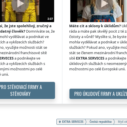
si, že jste spolehlivý, zručný a
Máte cit a sklony k úklidům?
Ukl
zdatný člověk?
Domníváte se, že
ráda a máte pak skvělý pocit z té z
 mohl vydělávat a podnikat ve
čistoty a vůně? Myslíte si, že byste 
ích a vyklízecích službách?
mohla vydělávat a podnikat v úkl
o, využijte možnosti stát se
službách? Pokud ano, využijte mo
ezinárodní franchisové sítě
stát se členem mezinárodní franc
ERVICES
a podnikejte ve
sítě
EXTRA SERVICES
a podnikejte
ích a vyklízecích službách s
úklidových službách s neomezen
nými možnostmi po celé
možnostmi po celé Evropské unii.
 unii.
PRO STĚHOVACÍ FIRMY A
STĚHOVÁKY
PRO ÚKLIDOVÉ FIRMY A UKLÍZ
EXTRA SERVICES
Česká republika
Mytí o