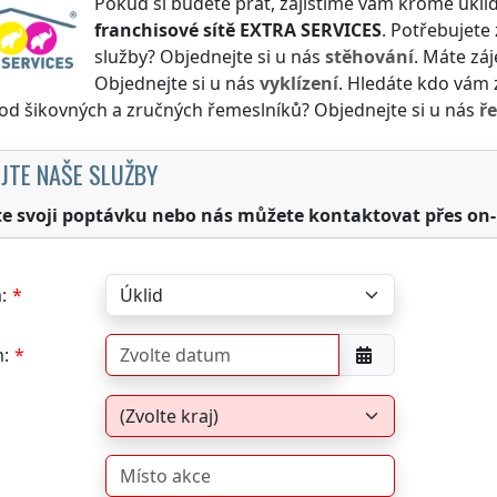
Pokud si budete přát, zajistíme vám kromě úklid
franchisové sítě
EXTRA SERVICES
. Potřebujete 
služby? Objednejte si u nás
stěhování
. Máte záj
Objednejte si u nás
vyklízení
. Hledáte kdo vám z
 od šikovných a zručných řemeslníků? Objednejte si u nás
ř
JTE NAŠE SLUŽBY
te svoji poptávku nebo nás můžete kontaktovat přes on-
:
: