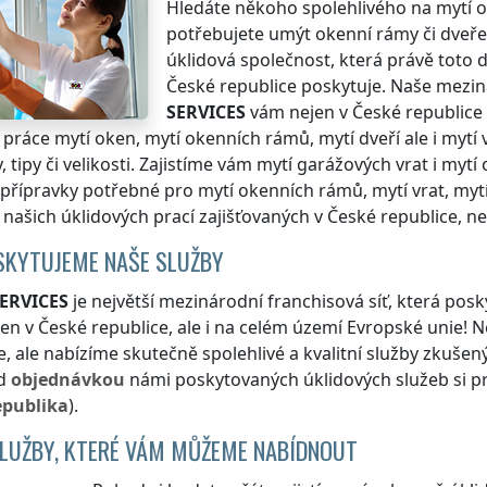
Hledáte někoho spolehlivého na mytí 
potřebujete umýt okenní rámy či dveře
úklidová společnost, která právě toto
České republice
poskytuje. Naše mezin
SERVICES
vám nejen
v České republice
 práce mytí oken, mytí okenních rámů, mytí dveří ale i mytí
, tipy či velikosti. Zajistíme vám mytí garážových vrat i mytí
přípravky potřebné pro mytí okenních rámů, mytí vrat, mytí
našich úklidových prací zajišťovaných
v České republice
, n
SKYTUJEME NAŠE SLUŽBY
ERVICES
je největší mezinárodní franchisová síť, která posk
jen
v České republice
, ale i na celém území Evropské unie! 
e
, ale nabízíme skutečně spolehlivé a kvalitní služby zkuše
ed
objednávkou
námi poskytovaných úklidových služeb si pr
epublika
).
SLUŽBY, KTERÉ VÁM MŮŽEME NABÍDNOUT