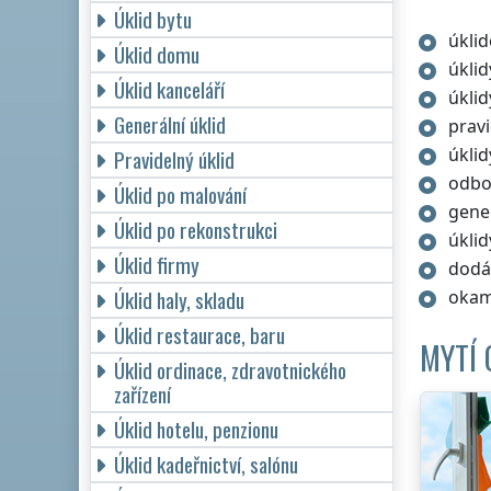
Úklid bytu
úklid
Úklid domu
úkli
Úklid kanceláří
úklid
Generální úklid
pravi
úklid
Pravidelný úklid
odbor
Úklid po malování
gener
Úklid po rekonstrukci
úklid
Úklid firmy
dodá
Úklid haly, skladu
okam
Úklid restaurace, baru
MYTÍ 
Úklid ordinace, zdravotnického
zařízení
Úklid hotelu, penzionu
Úklid kadeřnictví, salónu