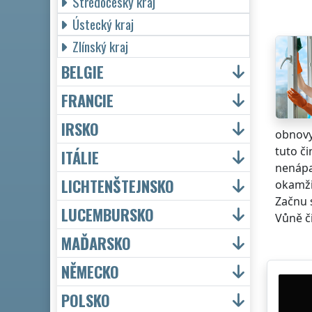
Středočeský kraj
Ústecký kraj
Zlínský kraj
BELGIE
FRANCIE
IRSKO
obnovy
tuto č
ITÁLIE
nenápa
LICHTENŠTEJNSKO
okamži
Začnu 
LUCEMBURSKO
Vůně či
MAĎARSKO
NĚMECKO
POLSKO