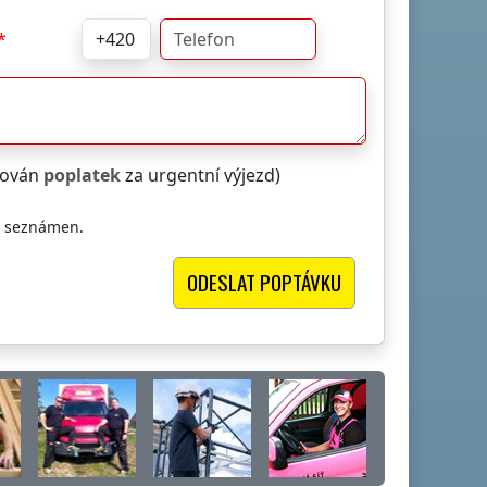
čtován
poplatek
za urgentní výjezd)
i seznámen.