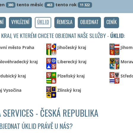
en
tento měsíc
tento rok
380
463
11 322
NÍ
VYKLÍZENÍ
ÚKLID
ŘEMESLA
OBJEDNAT
CENÍK
 KRAJ, VE KTERÉM CHCETE OBJEDNAT NAŠE SLUŽBY -
ÚKLID
:
avní město Praha
Jihočeský kraj
Jihom
álovéhradecký kraj
Liberecký kraj
Morav
dubický kraj
Plzeňský kraj
Střed
aj Vysočina
Zlínský kraj
 SERVICES - ČESKÁ REPUBLIKA
BJEDNAT ÚKLID PRÁVĚ U NÁS?