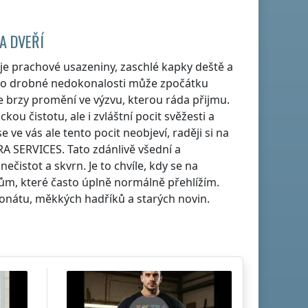
A DVEŘÍ
je prachové usazeniny, zaschlé kapky deště a
tyto drobné nedokonalosti může zpočátku
e brzy promění ve výzvu, kterou ráda přijmu.
ckou čistotu, ale i zvláštní pocit svěžesti a
e vás ale tento pocit neobjeví, raději si na
A SERVICES. Tato zdánlivě všední a
istot a skvrn. Je to chvíle, kdy se na
ům, které často úplně normálně přehlížím.
onátu, měkkých hadříků a starých novin.