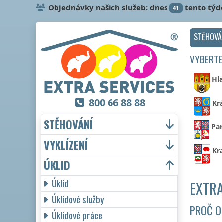
Objednávky našich služeb: dnes
tento týd
41
STĚHOVÁ
VYBERTE
Hl
800 66 88 88
Kr
STĚHOVÁNÍ
Par
VYKLÍZENÍ
Kr
ÚKLID
Úklid
EXTRA
Úklidové služby
PROČ O
Úklidové práce