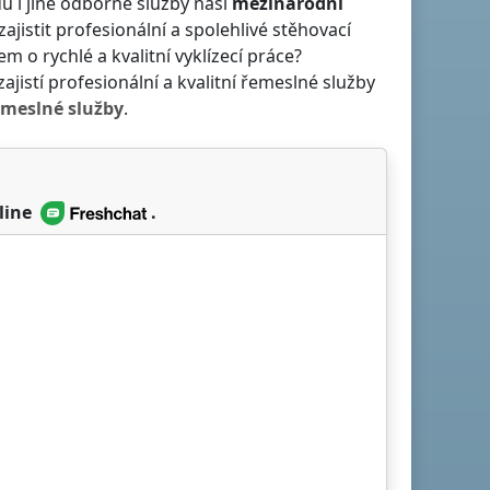
ů i jiné odborné služby naší
mezinárodní
zajistit profesionální a spolehlivé stěhovací
em o rychlé a kvalitní vyklízecí práce?
ajistí profesionální a kvalitní řemeslné služby
emeslné služby
.
line
.