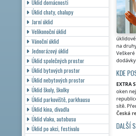
Úklid domácnosti
Úklid chaty, chalupy
Jarní úklid
Velikonoční úklid
úklidové
Vánoční úklid
na druhy
Jednorázový úklid
Veškeré 
Úklid společných prostor
dodávky 
Úklid bytových prostor
KDE PO
Úklid nebytových prostor
EXTRA S
Úklid školy, školky
oken ne
Úklid parkoviště, parkhausu
republic
sítě. Př
Úklid kina, divadla
Česká r
Úklid vlaku, autobusu
DALŠÍ 
Úklid po akci, festivalu