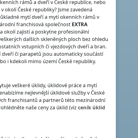
okenních rámů a dveří
v České republice
, nebo
 v okolí
České republiky
? Jsme zavedená
 důkladné mytí dveří a mytí okenních rámů
v
árodní franchisová společnost
EXTRA
a okolí zajistí a poskytne profesionální
 veškerých dalších skleněných ploch bez ohledu
 ostatních vstupních či vjezdových dveří a bran.
 dveří či parapetů jsou automaticky součástí
ebo i kdekoli
mimo území České republiky
.
ytuje veškeré úklidy, úklidové práce a mytí
Nenabízíme nejlevnější úklidové služby
v České
ných franchisantů a partnerů této mezinárodní
ohlédněte naše ceny za úklid (viz
ceník
úklid