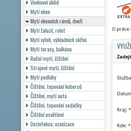
Venkovní úklid
Mytí oken
Mytí okenních rámů, dveří
či práce
Mytí žaluzií, rolet
Mytí výloh, výkladních skříní
VYUŽI
Mytí terasy, balkónu
Zadej
Ruční mytí, čištění
Strojové mytí, čištění
Mytí podlahy
Služba
Čištění, tepování koberců
Datum
Čištění, mytí auta
Čištění, tepování sedačky
Kraj:
Čištění osvětlení
Dezinfekce, ozonizace
Kde: