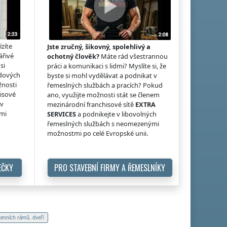
ízíte
Jste zručný, šikovný, spolehlivý a
ářivé
ochotný člověk?
Máte rád všestrannou
si
práci a komunikaci s lidmi? Myslíte si, že
idových
byste si mohl vydělávat a podnikat v
žnosti
řemeslných službách a pracích? Pokud
hisové
ano, využijte možnosti stát se členem
 v
mezinárodní franchisové sítě
EXTRA
ými
SERVICES
a podnikejte v libovolných
řemeslných službách s neomezenými
možnostmi po celé Evropské unii.
EČKY
PRO STAVEBNÍ FIRMY A ŘEMESLNÍKY
kenních rámů, dveří