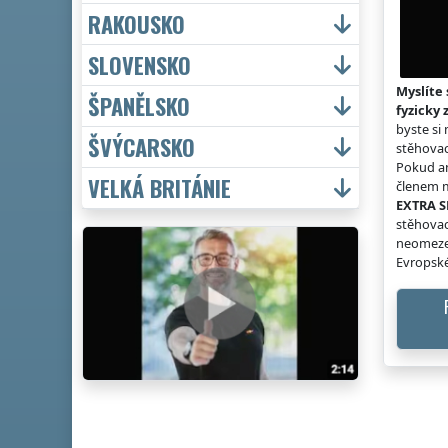
RAKOUSKO
SLOVENSKO
Myslíte 
ŠPANĚLSKO
fyzicky 
byste si
ŠVÝCARSKO
stěhovac
Pokud an
VELKÁ BRITÁNIE
členem m
EXTRA S
stěhovac
neomeze
Evropské