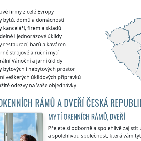
ové firmy z celé Evropy
dy bytů, domů a domácností
y kanceláří, firem a skladů
delné i jednorázové úklidy
y restaurací, barů a kaváren
né strojové a ruční mytí
ální Vánoční a jarní úklidy
y bytových i nebytových prostor
ní veškerých úklidových přípravků
žité odezvy na Vaše objednávky
OKENNÍCH RÁMŮ A DVEŘÍ ČESKÁ REPUBLI
MYTÍ OKENNÍCH RÁMŮ, DVEŘÍ
Přejete si odborně a spolehlivě zajistit
a spolehlivou společnost, která vám ty