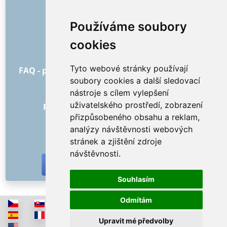
ODKAZY
O nás
Používáme soubory
Jak to všechno začalo
cookies
Ceník
Všeobecné obchodní podmínky
Tyto webové stránky používají
FAQ - pro objednatele
FAQ - pro poskytovatele
soubory cookies a další sledovací
Reklama a marketing
nástroje s cílem vylepšení
Blog
uživatelského prostředí, zobrazení
Recenze objednávek s hodnocením
přizpůsobeného obsahu a reklam,
Kontakt
analýzy návštěvnosti webových
SOCIÁLNÍ SÍTĚ
stránek a zjištění zdroje
návštěvnosti.
Souhlasím
Odmítám
Upravit mé předvolby