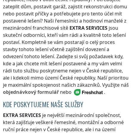
zateplit dům, postavit garáž, zajistit rekonstrukci domu
nebo postavit příčky a potřebujete pro tento účel mít
postavené lešení? Naši řemeslníci a hodinoví manželé z
mezinárodní franchisové sítě
EXTRA SERVICES
jsou
skuteční odborníci, kteří vám rádi a kvalitně toto lešení
postaví. Kompletně se vám postarají o celý proces
stavby tohoto lešení včetně zajištění dovezení a
odvezení tohoto lešení. Zadejte si svůj požadavek kdy,
kde a jak chcete mít lešení postavené a my vám velmi
rádi tuto službu poskytneme nejen
v České republice
,
ale i kdekoli
mimo území České republiky
. Naší prioritou
je maximální spokojenost našich zákazníků. Využijte náš
objednávkový formulář
nebo
.
KDE POSKYTUJEME NAŠE SLUŽBY
EXTRA SERVICES
je největší mezinárodní společnost,
která zajišťuje veškeré řemeslné, montážní a odborné
ruční práce nejen
v České republice
, ale i na území