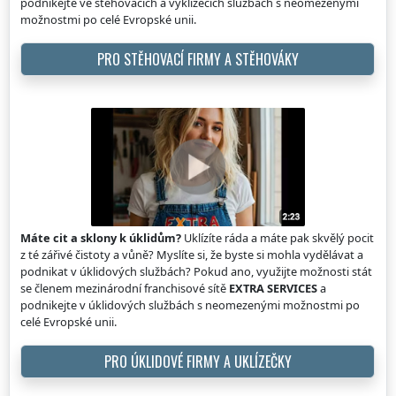
podnikejte ve stěhovacích a vyklízecích službách s neomezenými
možnostmi po celé Evropské unii.
PRO STĚHOVACÍ FIRMY A STĚHOVÁKY
Máte cit a sklony k úklidům?
Uklízíte ráda a máte pak skvělý pocit
z té zářivé čistoty a vůně? Myslíte si, že byste si mohla vydělávat a
podnikat v úklidových službách? Pokud ano, využijte možnosti stát
se členem mezinárodní franchisové sítě
EXTRA SERVICES
a
podnikejte v úklidových službách s neomezenými možnostmi po
celé Evropské unii.
PRO ÚKLIDOVÉ FIRMY A UKLÍZEČKY