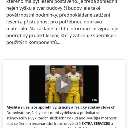
kterého má být lešení postaveno. Je třeba zohlednit
nejen výšku a tvar budovy či budov, ale také
povětrnostní podmínky, předpokládané zatížení
lešení a přístupnost pro potřebnou dopravu
materiálu. Na základě těchto informací se vypracuje
podrobný projekt lešení, který zahrnuje specifikaci
použitých komponentů,...
Myslíte si, že jste spolehlivý, zručný a fyzicky zdatný člověk?
Domníváte se, že byste si mohl vydělávat a podnikat ve
stěhovacích a vyklízecích službách? Pokud ano, využijte možnosti
stát se členem mezinárodní franchisové sítě
EXTRA SERVICES
a