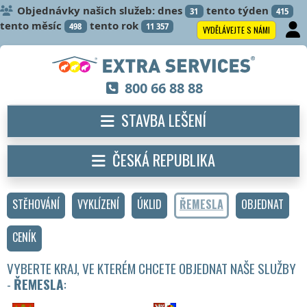
Objednávky našich služeb: dnes
tento týden
31
415
tento měsíc
tento rok
498
11 357
VYDĚLÁVEJTE S NÁMI
800 66 88 88
STAVBA LEŠENÍ
ČESKÁ REPUBLIKA
STĚHOVÁNÍ
VYKLÍZENÍ
ÚKLID
ŘEMESLA
OBJEDNAT
CENÍK
VYBERTE KRAJ, VE KTERÉM CHCETE OBJEDNAT NAŠE SLUŽBY
-
ŘEMESLA
: