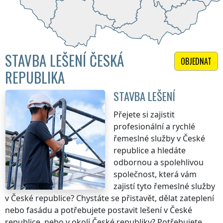
STAVBA LEŠENÍ ČESKÁ
OBJEDNAT
REPUBLIKA
STAVBA LEŠENÍ
Přejete si zajistit
profesionální a rychlé
řemeslné služby
v České
republice
a hledáte
odbornou a spolehlivou
společnost, která vám
zajistí tyto řemeslné služby
v České republice
? Chystáte se přistavět, dělat zateplení
nebo fasádu a potřebujete postavit lešení
v České
republice
, nebo v okolí
České republiky
? Potřebujete