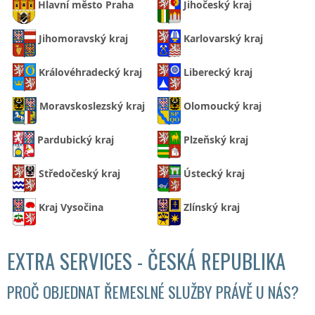
Hlavní město Praha
Jihočeský kraj
Jihomoravský kraj
Karlovarský kraj
Královéhradecký kraj
Liberecký kraj
Moravskoslezský kraj
Olomoucký kraj
Pardubický kraj
Plzeňský kraj
Středočeský kraj
Ústecký kraj
Kraj Vysočina
Zlínský kraj
EXTRA SERVICES - ČESKÁ REPUBLIKA
PROČ OBJEDNAT ŘEMESLNÉ SLUŽBY PRÁVĚ U NÁS?