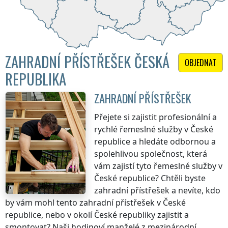
ZAHRADNÍ PŘÍSTŘEŠEK ČESKÁ
OBJEDNAT
REPUBLIKA
ZAHRADNÍ PŘÍSTŘEŠEK
Přejete si zajistit profesionální a
rychlé řemeslné služby
v České
republice
a hledáte odbornou a
spolehlivou společnost, která
vám zajistí tyto řemeslné služby
v
České republice
? Chtěli byste
zahradní přístřešek a nevíte, kdo
by vám mohl tento zahradní přístřešek
v České
republice
, nebo v okolí
České republiky
zajistit a
smontovat? Naši hodinoví manželé z mezinárodní