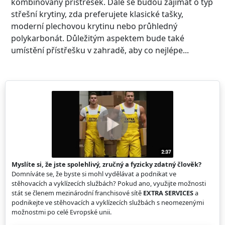
kombinovaný přístřešek. Dále se budou zajímat o typ
střešní krytiny, zda preferujete klasické tašky,
moderní plechovou krytinu nebo průhledný
polykarbonát. Důležitým aspektem bude také
umístění přístřešku v zahradě, aby co nejlépe...
Myslíte si, že jste spolehlivý, zručný a fyzicky zdatný člověk?
Domníváte se, že byste si mohl vydělávat a podnikat ve
stěhovacích a vyklízecích službách? Pokud ano, využijte možnosti
stát se členem mezinárodní franchisové sítě
EXTRA SERVICES
a
podnikejte ve stěhovacích a vyklízecích službách s neomezenými
možnostmi po celé Evropské unii.