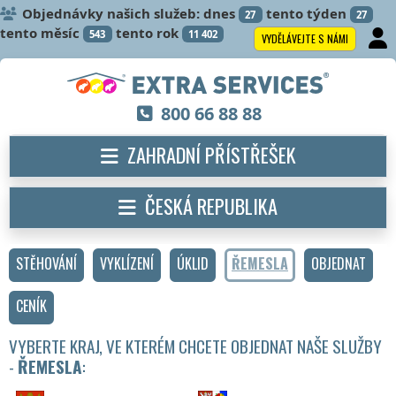
Objednávky našich služeb: dnes
tento týden
27
27
tento měsíc
tento rok
543
11 402
VYDĚLÁVEJTE S NÁMI
800 66 88 88
ZAHRADNÍ PŘÍSTŘEŠEK
ČESKÁ REPUBLIKA
STĚHOVÁNÍ
VYKLÍZENÍ
ÚKLID
ŘEMESLA
OBJEDNAT
CENÍK
VYBERTE KRAJ, VE KTERÉM CHCETE OBJEDNAT NAŠE SLUŽBY
-
ŘEMESLA
: