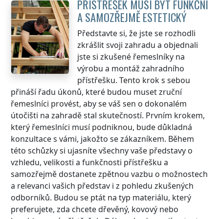
PŘÍSTŘEŠEK MUSÍ BÝT FUNKČNÍ
A SAMOZŘEJMĚ ESTETICKÝ
Představte si, že jste se rozhodli
zkrášlit svoji zahradu a objednali
jste si zkušené řemeslníky na
výrobu a montáž zahradního
přístřešku. Tento krok s sebou
přináší řadu úkonů, které budou muset zruční
řemeslníci provést, aby se váš sen o dokonalém
útočišti na zahradě stal skutečností. Prvním krokem,
který řemeslníci musí podniknou, bude důkladná
konzultace s vámi, jakožto se zákazníkem. Během
této schůzky si ujasníte všechny vaše představy o
vzhledu, velikosti a funkčnosti přístřešku a
samozřejmě dostanete zpětnou vazbu o možnostech
a relevanci vašich představ i z pohledu zkušených
odborníků. Budou se ptát na typ materiálu, který
preferujete, zda chcete dřevěný, kovový nebo