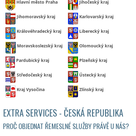
Hlavní město Praha
Jihočeský kraj
Jihomoravský kraj
Karlovarský kraj
Královéhradecký kraj
Liberecký kraj
Moravskoslezský kraj
Olomoucký kraj
Pardubický kraj
Plzeňský kraj
Středočeský kraj
Ústecký kraj
Kraj Vysočina
Zlínský kraj
EXTRA SERVICES - ČESKÁ REPUBLIKA
PROČ OBJEDNAT ŘEMESLNÉ SLUŽBY PRÁVĚ U NÁS?