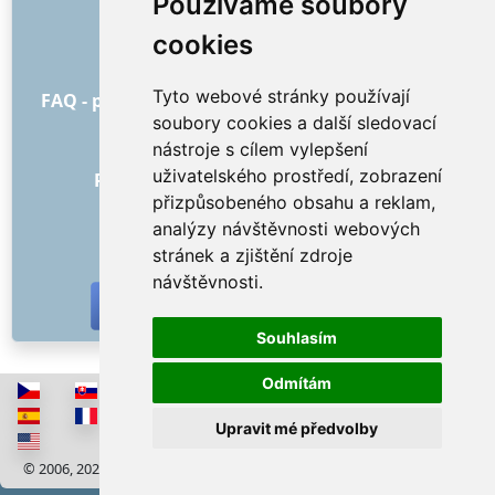
Používáme soubory
Jak to všechno začalo
cookies
Ceník
Všeobecné obchodní podmínky
Tyto webové stránky používají
FAQ - pro objednatele
FAQ - pro poskytovatele
soubory cookies a další sledovací
Reklama a marketing
nástroje s cílem vylepšení
Blog
uživatelského prostředí, zobrazení
Recenze objednávek s hodnocením
přizpůsobeného obsahu a reklam,
Kontakt
analýzy návštěvnosti webových
SOCIÁLNÍ SÍTĚ
stránek a zjištění zdroje
návštěvnosti.
Souhlasím
Odmítám
Upravit mé předvolby
© 2006, 2026 RISS COMPANY, s.r.o. Všechna práva vyhrazena
Cookies