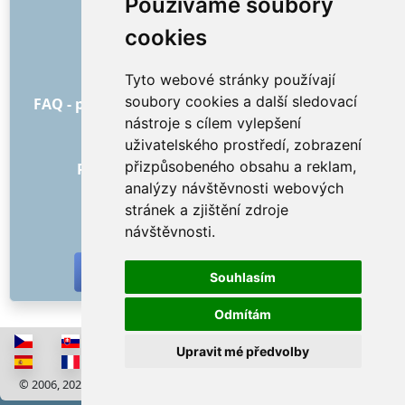
Používáme soubory
O nás
cookies
Jak to všechno začalo
Ceník
Tyto webové stránky používají
Všeobecné obchodní podmínky
soubory cookies a další sledovací
FAQ - pro objednatele
FAQ - pro poskytovatele
nástroje s cílem vylepšení
Reklama a marketing
uživatelského prostředí, zobrazení
Blog
přizpůsobeného obsahu a reklam,
Recenze objednávek s hodnocením
analýzy návštěvnosti webových
Kontakt
stránek a zjištění zdroje
SOCIÁLNÍ SÍTĚ
návštěvnosti.
Souhlasím
Odmítám
Upravit mé předvolby
© 2006, 2026 RISS COMPANY, s.r.o. Všechna práva vyhrazena
Cookies