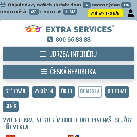
Objednávky našich služeb: dnes
tento týden
37
376
tento měsíc
tento rok
459
11 318
VYDĚLÁVEJTE S NÁMI
800 66 88 88
ÚDRŽBA INTERIÉRU
ČESKÁ REPUBLIKA
STĚHOVÁNÍ
VYKLÍZENÍ
ÚKLID
ŘEMESLA
OBJEDNAT
CENÍK
VYBERTE KRAJ, VE KTERÉM CHCETE OBJEDNAT NAŠE SLUŽBY
-
ŘEMESLA
: