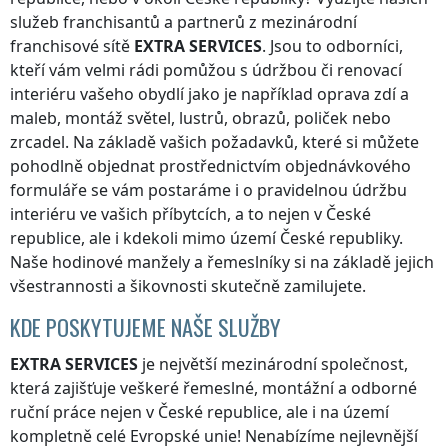
služeb franchisantů a partnerů z mezinárodní
franchisové sítě
EXTRA SERVICES
. Jsou to odborníci,
kteří vám velmi rádi pomůžou s údržbou či renovací
interiéru vašeho obydlí jako je například oprava zdí a
maleb, montáž světel, lustrů, obrazů, poliček nebo
zrcadel. Na základě vašich požadavků, které si můžete
pohodlně objednat prostřednictvím objednávkového
formuláře se vám postaráme i o pravidelnou údržbu
interiéru ve vašich příbytcích, a to nejen
v České
republice
, ale i kdekoli
mimo území České republiky
.
Naše hodinové manžely a řemeslníky si na základě jejich
všestrannosti a šikovnosti skutečně zamilujete.
KDE POSKYTUJEME NAŠE SLUŽBY
EXTRA SERVICES
je největší mezinárodní společnost,
která zajišťuje veškeré řemeslné, montážní a odborné
ruční práce nejen
v České republice
, ale i na území
kompletně celé Evropské unie! Nenabízíme nejlevnější