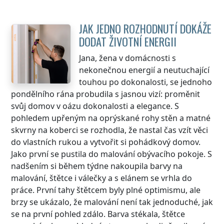
JAK JEDNO ROZHODNUTÍ DOKÁŽE
DODAT ŽIVOTNÍ ENERGII
Jana, žena v domácnosti s
nekonečnou energií a neutuchající
touhou po dokonalosti, se jednoho
pondělního rána probudila s jasnou vizí: proměnit
svůj domov v oázu dokonalosti a elegance. S
pohledem upřeným na oprýskané rohy stěn a matné
skvrny na koberci se rozhodla, že nastal čas vzít věci
do vlastních rukou a vytvořit si pohádkový domov.
Jako první se pustila do malování obývacího pokoje. S
nadšením si během týdne nakoupila barvy na
malování, štětce i válečky a s elánem se vrhla do
práce. První tahy štětcem byly plné optimismu, ale
brzy se ukázalo, že malování není tak jednoduché, jak
se na první pohled zdálo. Barva stékala, štětce