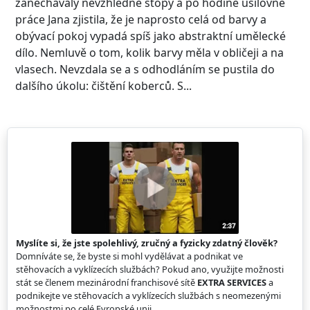
zanechávaly nevzhledné stopy a po hodině usilovné
práce Jana zjistila, že je naprosto celá od barvy a
obývací pokoj vypadá spíš jako abstraktní umělecké
dílo. Nemluvě o tom, kolik barvy měla v obličeji a na
vlasech. Nevzdala se a s odhodláním se pustila do
dalšího úkolu: čištění koberců. S...
Myslíte si, že jste spolehlivý, zručný a fyzicky zdatný člověk?
Domníváte se, že byste si mohl vydělávat a podnikat ve
stěhovacích a vyklízecích službách? Pokud ano, využijte možnosti
stát se členem mezinárodní franchisové sítě
EXTRA SERVICES
a
podnikejte ve stěhovacích a vyklízecích službách s neomezenými
možnostmi po celé Evropské unii.