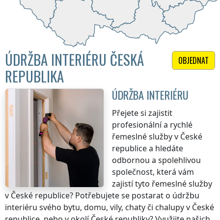
ÚDRŽBA INTERIÉRU ČESKÁ
OBJEDNAT
REPUBLIKA
ÚDRŽBA INTERIÉRU
Přejete si zajistit
profesionální a rychlé
řemeslné služby
v České
republice
a hledáte
odbornou a spolehlivou
společnost, která vám
zajistí tyto řemeslné služby
v České republice
? Potřebujete se postarat o údržbu
interiéru svého bytu, domu, vily, chaty či chalupy
v České
republice
, nebo v okolí
České republiky
? Využijte našich