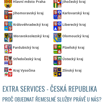
Hlavní město Praha
Jihočeský kraj
Jihomoravský kraj
Karlovarský kraj
Královéhradecký kraj
Liberecký kraj
Moravskoslezský kraj
Olomoucký kraj
Pardubický kraj
Plzeňský kraj
Středočeský kraj
Ústecký kraj
Kraj Vysočina
Zlínský kraj
EXTRA SERVICES - ČESKÁ REPUBLIKA
PROČ OBJEDNAT ŘEMESLNÉ SLUŽBY PRÁVĚ U NÁS?