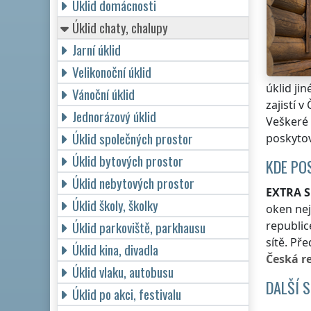
Úklid domácnosti
Úklid chaty, chalupy
Jarní úklid
Velikonoční úklid
úklid ji
Vánoční úklid
zajistí
v 
Jednorázový úklid
Veškeré 
Úklid společných prostor
poskyto
Úklid bytových prostor
KDE PO
Úklid nebytových prostor
EXTRA S
Úklid školy, školky
oken ne
Úklid parkoviště, parkhausu
republic
sítě. Př
Úklid kina, divadla
Česká r
Úklid vlaku, autobusu
DALŠÍ 
Úklid po akci, festivalu