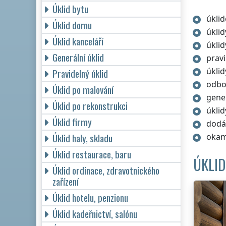
Úklid bytu
úklid
Úklid domu
úkli
Úklid kanceláří
úklid
Generální úklid
pravi
úklid
Pravidelný úklid
odbor
Úklid po malování
gener
Úklid po rekonstrukci
úklid
Úklid firmy
dodá
Úklid haly, skladu
okam
Úklid restaurace, baru
ÚKLID
Úklid ordinace, zdravotnického
zařízení
Úklid hotelu, penzionu
Úklid kadeřnictví, salónu