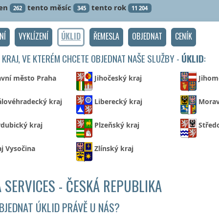
en
tento měsíc
tento rok
262
345
11 204
NÍ
VYKLÍZENÍ
ÚKLID
ŘEMESLA
OBJEDNAT
CENÍK
 KRAJ, VE KTERÉM CHCETE OBJEDNAT NAŠE SLUŽBY -
ÚKLID
:
avní město Praha
Jihočeský kraj
Jihom
álovéhradecký kraj
Liberecký kraj
Morav
dubický kraj
Plzeňský kraj
Střed
aj Vysočina
Zlínský kraj
 SERVICES - ČESKÁ REPUBLIKA
BJEDNAT ÚKLID PRÁVĚ U NÁS?