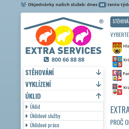
Objednávky našich služeb: dnes
tento týd
64
STĚHOVÁ
VYBERTE
Hl
800 66 88 88
Kr
STĚHOVÁNÍ
Par
VYKLÍZENÍ
Kr
ÚKLID
Úklid
EXTRA
Úklidové služby
PROČ O
Úklidové práce