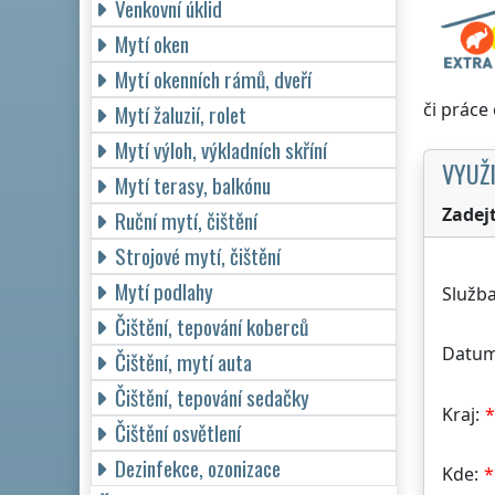
Venkovní úklid
Mytí oken
Mytí okenních rámů, dveří
či práce
Mytí žaluzií, rolet
Mytí výloh, výkladních skříní
VYUŽI
Mytí terasy, balkónu
Zadej
Ruční mytí, čištění
Strojové mytí, čištění
Mytí podlahy
Služba
Čištění, tepování koberců
Datum
Čištění, mytí auta
Čištění, tepování sedačky
Kraj:
Čištění osvětlení
Dezinfekce, ozonizace
Kde: