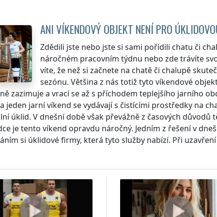
ANI VÍKENDOVÝ OBJEKT NENÍ PRO ÚKLIDOV
Zdědili jste nebo jste si sami pořídili chatu či c
náročném pracovním týdnu nebo zde trávíte svo
víte, že než si začnete na chatě či chalupě skuteč
sezónu. Většina z nás totiž tyto víkendové objek
ně zazimuje a vrací se až s příchodem teplejšího jarního ob
a jeden jarní víkend se vydávají s čistícími prostředky na ch
lní úklid. V dnešní době však převážně z časových důvodů 
ce je tento víkend opravdu náročný. Jedním z řešení v dnešní
ním si úklidové firmy, která tyto služby nabízí. Při uzavřen