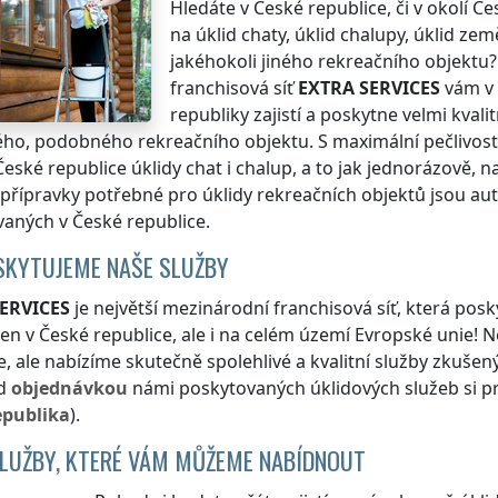
Hledáte
v České republice
, či v okolí
Če
na úklid chaty, úklid chalupy, úklid ze
jakéhokoli jiného rekreačního objektu?
franchisová síť
EXTRA SERVICES
vám
v
republiky
zajistí a poskytne velmi kvalit
ného, podobného rekreačního objektu. S maximální pečlivost
České republice
úklidy chat i chalup, a to jak jednorázově, n
přípravky potřebné pro úklidy rekreačních objektů jsou a
vaných
v České republice
.
SKYTUJEME NAŠE SLUŽBY
ERVICES
je největší mezinárodní franchisová síť, která posk
jen
v České republice
, ale i na celém území Evropské unie! 
e
, ale nabízíme skutečně spolehlivé a kvalitní služby zkuše
ed
objednávkou
námi poskytovaných úklidových služeb si pr
epublika
).
SLUŽBY, KTERÉ VÁM MŮŽEME NABÍDNOUT