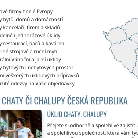
ové firmy z celé Evropy
dy bytů, domů a domácností
y kanceláří, firem a skladů
delné i jednorázové úklidy
y restaurací, barů a kaváren
né strojové a ruční mytí
ální Vánoční a jarní úklidy
y bytových i nebytových prostor
ní veškerých úklidových přípravků
žité odezvy na Vaše objednávky
 CHATY ČI CHALUPY ČESKÁ REPUBLIKA
ÚKLID CHATY, CHALUPY
Přejete si odborně a spolehlivě zajistit
a spolehlivou společnost, která vám ty