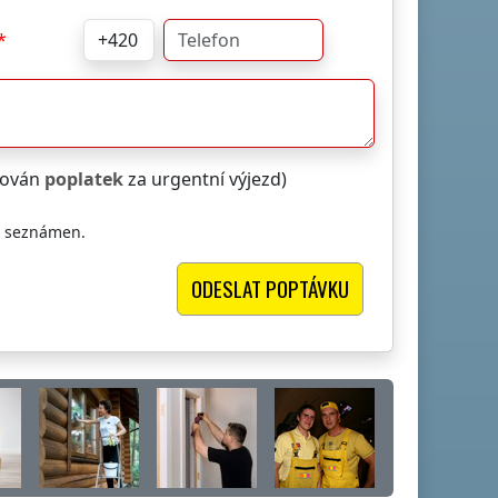
čtován
poplatek
za urgentní výjezd)
i seznámen.