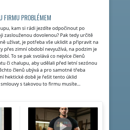
OU FIRMU PROBLÉMEM
halupu, kam si rádi jezdíte odpočinout po
ji zaslouženou dovolenou? Pak tedy určitě
ně užívat, je potřeba vše uklidit a připravit na
ty přes zimní období nevyužívá, na podzim je
dobí. To se pak svolává co nejvíce členů
atu či chalupu, aby udělali před letní sezónou
těchto členů ubývá a pro samotné třeba
 hektické době je řešit tento úklid
í smlouvy s takovou to firmu musíte...