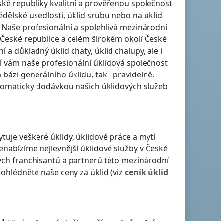
ské republiky
kvalitní a prověřenou společnost
mědělské usedlosti, úklid srubu nebo na úklid
 Naše profesionální a spolehlivá mezinárodní
 České republice
a celém širokém okolí
České
ní a důkladný úklid chaty, úklid chalupy, ale i
í vám naše profesionální úklidová společnost
a bázi generálního úklidu, tak i pravidelně.
utomaticky dodávkou našich úklidových služeb
ytuje veškeré úklidy, úklidové práce a mytí
Nenabízíme nejlevnější úklidové služby
v České
ných franchisantů a partnerů této mezinárodní
ohlédněte naše ceny za úklid (viz
ceník
úklid