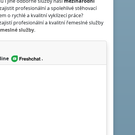
ů i jiné odborné služby naší
mezinárodní
zajistit profesionální a spolehlivé stěhovací
em o rychlé a kvalitní vyklízecí práce?
ajistí profesionální a kvalitní řemeslné služby
emeslné služby
.
line
.