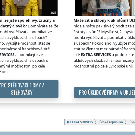
si, že jste spolehlivý, zručný a
Máte cit a sklony k úklidům?
Ukl
zdatný člověk?
Domníváte se, že
ráda a máte pak skvělý pocit z té z
 mohl vydělávat a podnikat ve
čistoty a vůně? Myslíte si, že byste 
ích a vyklízecích službách?
mohla vydělávat a podnikat v úkl
o, využijte možnosti stát se
službách? Pokud ano, využijte mo
ezinárodní franchisové sítě
stát se členem mezinárodní franc
ERVICES
a podnikejte ve
sítě
EXTRA SERVICES
a podnikejte
ích a vyklízecích službách s
úklidových službách s neomezen
nými možnostmi po celé
možnostmi po celé Evropské unii.
 unii.
PRO STĚHOVACÍ FIRMY A
STĚHOVÁKY
PRO ÚKLIDOVÉ FIRMY A UKLÍZ
EXTRA SERVICES
Česká republika
Úkli