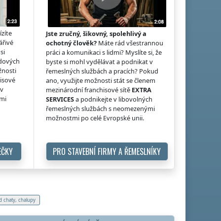
ízíte
Jste zručný, šikovný, spolehlivý a
ářivé
ochotný člověk?
Máte rád všestrannou
si
práci a komunikaci s lidmi? Myslíte si, že
idových
byste si mohl vydělávat a podnikat v
žnosti
řemeslných službách a pracích? Pokud
hisové
ano, využijte možnosti stát se členem
 v
mezinárodní franchisové sítě
EXTRA
ými
SERVICES
a podnikejte v libovolných
řemeslných službách s neomezenými
možnostmi po celé Evropské unii.
EČKY
PRO STAVEBNÍ FIRMY A ŘEMESLNÍKY
d chaty, chalupy