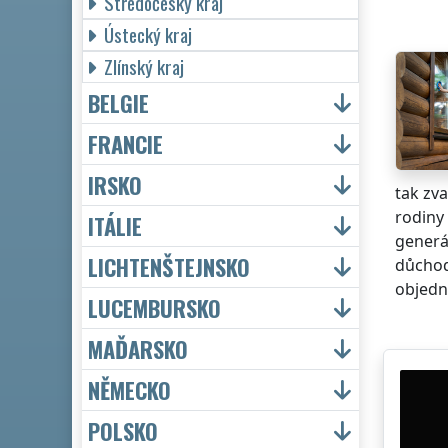
Středočeský kraj
Ústecký kraj
Zlínský kraj
BELGIE
FRANCIE
IRSKO
tak zva
rodiny 
ITÁLIE
generá
LICHTENŠTEJNSKO
důchod
objedná
LUCEMBURSKO
MAĎARSKO
NĚMECKO
POLSKO