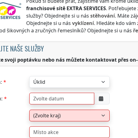
Pokud si budete přát, zajistíme vám kromě úklid
franchisové sítě
EXTRA SERVICES
. Potřebujete 
služby? Objednejte si u nás
stěhování
. Máte záj
Objednejte si u nás
vyklízení
. Hledáte kdo vám z
 od šikovných a zručných řemeslníků? Objednejte si u nás
ř
JTE NAŠE SLUŽBY
te svoji poptávku nebo nás můžete kontaktovat přes on-
:
: