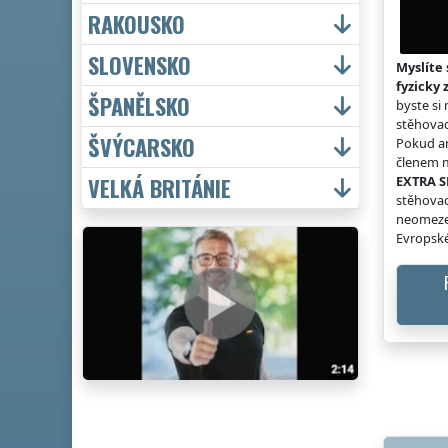
RAKOUSKO
SLOVENSKO
Myslíte 
fyzicky 
ŠPANĚLSKO
byste si
stěhovac
ŠVÝCARSKO
Pokud an
členem m
VELKÁ BRITÁNIE
EXTRA S
stěhovac
neomeze
Evropské