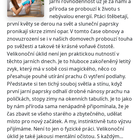
Jarní rovnodennost už je za námi a
příroda se probouzí k životu s
nebývalou energií. Ptáci štěbetají,
první květy se derou na svět a sluneční paprsky
pronikají skrze zimní opar. V tomto čase obnovy a
znovuzrození se i v našich domovech probouzí touha
po svěžesti a takové té krásné voňavé čistotě.
Velikonoční úklid není jen praktickou nutností v
těchto jarních dnech. Je to hluboce zakořeněný letitý
zvyk, který má v sobě cosi magického, něco co
přesahuje pouhé utírání prachu či vytření podlahy.
Představte si ten tichý souboj světla a stínu, když
první jarní paprsky odhalí drobné nánosy prachu na
poličkách, stopy zimy na okenních tabulích. Je to jako
by nám příroda sama nenápadně připomínala, že je
čas zbavit se všeho starého a zbytečného, udělat
místo pro nový začátek. A my, instinktivně tuto výzvu
přijímáme. Není to jen o fyzické práci. Velikonoční
úklid je také jakousi mentální očistou. S každým...