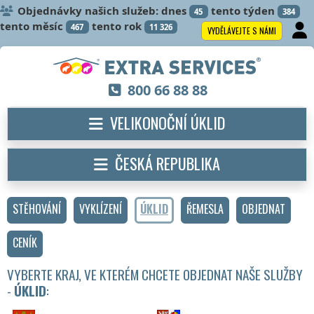
Objednávky našich služeb: dnes
tento týden
45
384
tento měsíc
tento rok
467
11 326
VYDĚLÁVEJTE S NÁMI
800 66 88 88
VELIKONOČNÍ ÚKLID
ČESKÁ REPUBLIKA
STĚHOVÁNÍ
VYKLÍZENÍ
ÚKLID
ŘEMESLA
OBJEDNAT
CENÍK
VYBERTE KRAJ, VE KTERÉM CHCETE OBJEDNAT NAŠE SLUŽBY
-
ÚKLID
: