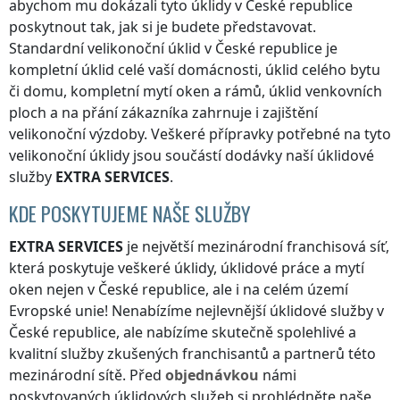
abychom mu dokázali tyto úklidy
v České republice
poskytnout tak, jak si je budete představovat.
Standardní velikonoční úklid
v České republice
je
kompletní úklid celé vaší domácnosti, úklid celého bytu
či domu, kompletní mytí oken a rámů, úklid venkovních
ploch a na přání zákazníka zahrnuje i zajištění
velikonoční výzdoby. Veškeré přípravky potřebné na tyto
velikonoční úklidy jsou součástí dodávky naší úklidové
služby
EXTRA SERVICES
.
KDE POSKYTUJEME NAŠE SLUŽBY
EXTRA SERVICES
je největší mezinárodní franchisová síť,
která poskytuje veškeré úklidy, úklidové práce a mytí
oken nejen
v České republice
, ale i na celém území
Evropské unie! Nenabízíme nejlevnější úklidové služby
v
České republice
, ale nabízíme skutečně spolehlivé a
kvalitní služby zkušených franchisantů a partnerů této
mezinárodní sítě. Před
objednávkou
námi
poskytovaných úklidových služeb si prohlédněte naše