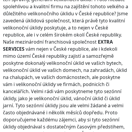
spolehlivou a kvalitní firmu na zajištění tohoto velkého a
důležitého velikonočního úklidu
v České republice
? Jsme
zavedená úklidová společnost, která právě tyto kvalitní
velikonoční úklidy poskytuje, a to nejen
v České
republice
, ale i v celém širokém okolí
České republiky
.
Naše mezinárodní franchisová společnost
EXTRA
SERVICES
vám nejen
v České republice
, ale i kdekoli
mimo území České republiky
zajistí a samozřejmě
poskytne dokonalý velikonoční úklid ve vašich bytech,
velikonoční úklid ve vašich domech, na zahradách, úklid
na chalupách, ve vašich domácnostech, ale poskytne
vám i velikonoční úklidy ve firmách, podnicích či
kancelářích. Velmi rádi vám poskytneme tyto sezónní
úklidy, jako je velikonoční úklid, vánoční úklid či úklid
jarní. Tyto sezónní úklidy jsou ale velmi žádané a velmi
často objednávané i několik měsíců dopředu. Proto
doporučujeme každému zájemci, aby si tyto sezónní
úklidy objednával s dostatečným časovým předstihem,