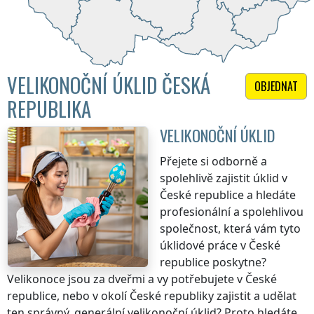
VELIKONOČNÍ ÚKLID ČESKÁ
OBJEDNAT
REPUBLIKA
VELIKONOČNÍ ÚKLID
Přejete si odborně a
spolehlivě zajistit úklid
v
České republice
a hledáte
profesionální a spolehlivou
společnost, která vám tyto
úklidové práce
v České
republice
poskytne?
Velikonoce jsou za dveřmi a vy potřebujete
v České
republice
, nebo v okolí
České republiky
zajistit a udělat
ten správný, generální velikonoční úklid? Proto hledáte