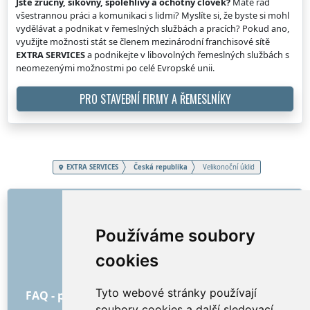
Jste zručný, šikovný, spolehlivý a ochotný člověk?
Máte rád
všestrannou práci a komunikaci s lidmi? Myslíte si, že byste si mohl
vydělávat a podnikat v řemeslných službách a pracích? Pokud ano,
využijte možnosti stát se členem mezinárodní franchisové sítě
EXTRA SERVICES
a podnikejte v libovolných řemeslných službách s
neomezenými možnostmi po celé Evropské unii.
PRO STAVEBNÍ FIRMY A ŘEMESLNÍKY
EXTRA SERVICES
Česká republika
Velikonoční úklid
ODKAZY
O nás
Používáme soubory
Jak to všechno začalo
cookies
Ceník
Všeobecné obchodní podmínky
Tyto webové stránky používají
FAQ - pro objednatele
FAQ - pro poskytovatele
soubory cookies a další sledovací