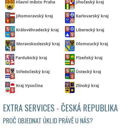
Hlavní město Praha
Jihočeský kraj
Jihomoravský kraj
Karlovarský kraj
Královéhradecký kraj
Liberecký kraj
Moravskoslezský kraj
Olomoucký kraj
Pardubický kraj
Plzeňský kraj
Středočeský kraj
Ústecký kraj
Kraj Vysočina
Zlínský kraj
EXTRA SERVICES - ČESKÁ REPUBLIKA
PROČ OBJEDNAT ÚKLID PRÁVĚ U NÁS?