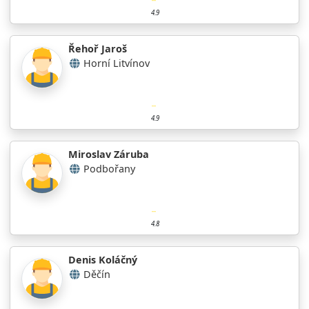
4.9
Řehoř Jaroš
Horní Litvínov
4.9
Miroslav Záruba
Podbořany
4.8
Denis Koláčný
Děčín