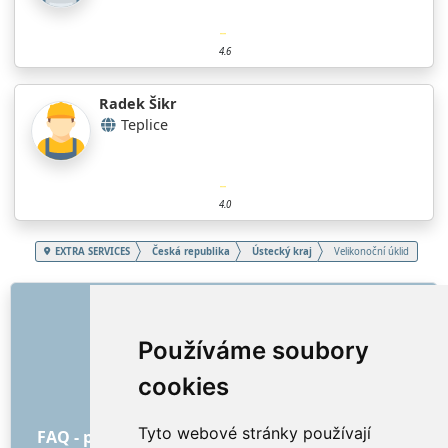
4.6
Radek Šikr
Teplice
4.0
EXTRA SERVICES
Česká republika
Ústecký kraj
Velikonoční úklid
ODKAZY
O nás
Používáme soubory
Jak to všechno začalo
cookies
Ceník
Všeobecné obchodní podmínky
Tyto webové stránky používají
FAQ - pro objednatele
FAQ - pro poskytovatele