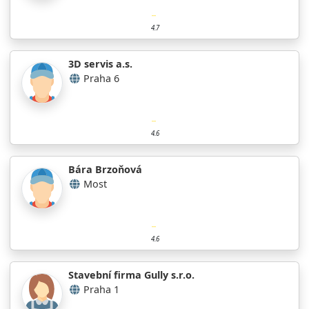
4.7
3D servis a.s.
Praha 6
4.6
Bára Brzoňová
Most
4.6
Stavební firma Gully s.r.o.
Praha 1