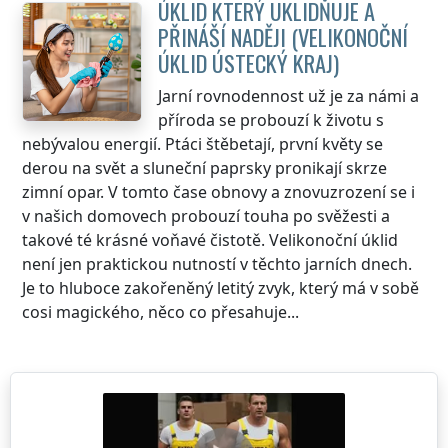
ÚKLID KTERÝ UKLIDŇUJE A
PŘINÁŠÍ NADĚJI (VELIKONOČNÍ
ÚKLID
ÚSTECKÝ KRAJ
)
Jarní rovnodennost už je za námi a
příroda se probouzí k životu s
nebývalou energií. Ptáci štěbetají, první květy se
derou na svět a sluneční paprsky pronikají skrze
zimní opar. V tomto čase obnovy a znovuzrození se i
v našich domovech probouzí touha po svěžesti a
takové té krásné voňavé čistotě. Velikonoční úklid
není jen praktickou nutností v těchto jarních dnech.
Je to hluboce zakořeněný letitý zvyk, který má v sobě
cosi magického, něco co přesahuje...