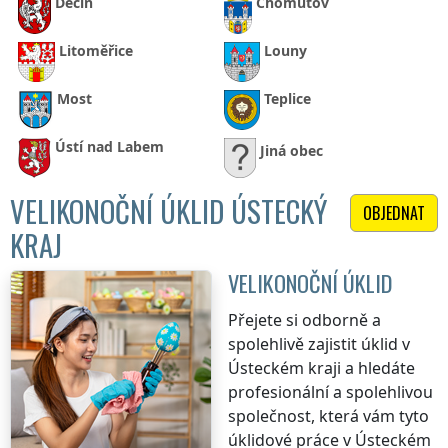
Děčín
Chomutov
Litoměřice
Louny
Most
Teplice
Ústí nad Labem
Jiná obec
VELIKONOČNÍ ÚKLID ÚSTECKÝ
OBJEDNAT
KRAJ
VELIKONOČNÍ ÚKLID
Přejete si odborně a
spolehlivě zajistit úklid
v
Ústeckém kraji
a hledáte
profesionální a spolehlivou
společnost, která vám tyto
úklidové práce
v Ústeckém