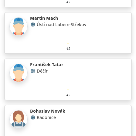
4.9
Martin Mach
Ústí nad Labem-Střekov
4.9
František Tatar
Děčín
4.9
Bohuslav Novák
Radonice