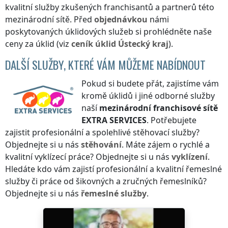
kvalitní služby zkušených franchisantů a partnerů této
mezinárodní sítě. Před
objednávkou
námi
poskytovaných úklidových služeb si prohlédněte naše
ceny za úklid (viz
ceník
úklid
Ústecký kraj
).
DALŠÍ SLUŽBY, KTERÉ VÁM MŮŽEME NABÍDNOUT
Pokud si budete přát, zajistíme vám
kromě úklidů i jiné odborné služby
naší
mezinárodní franchisové sítě
EXTRA SERVICES
. Potřebujete
zajistit profesionální a spolehlivé stěhovací služby?
Objednejte si u nás
stěhování
. Máte zájem o rychlé a
kvalitní vyklízecí práce? Objednejte si u nás
vyklízení
.
Hledáte kdo vám zajistí profesionální a kvalitní řemeslné
služby či práce od šikovných a zručných řemeslníků?
Objednejte si u nás
řemeslné služby
.