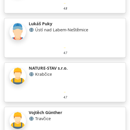
4.8
Lukáš Puky
Ústí nad Labem-Neštěmice
4.7
NATURE-STAV s.r.o.
Krabčice
4.7
Vojtěch Günther
Travčice