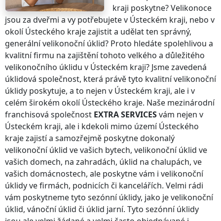
kraji
poskytne? Velikonoce
jsou za dveřmi a vy potřebujete
v Ústeckém kraji
, nebo v
okolí
Ústeckého kraje
zajistit a udělat ten správný,
generální velikonoční úklid? Proto hledáte spolehlivou a
kvalitní firmu na zajištění tohoto velkého a důležitého
velikonočního úklidu
v Ústeckém kraji
? Jsme zavedená
úklidová společnost, která právě tyto kvalitní velikonoční
úklidy poskytuje, a to nejen
v Ústeckém kraji
, ale i v
celém širokém okolí
Ústeckého kraje
. Naše mezinárodní
franchisová společnost
EXTRA SERVICES
vám nejen
v
Ústeckém kraji
, ale i kdekoli
mimo území Ústeckého
kraje
zajistí a samozřejmě poskytne dokonalý
velikonoční úklid ve vašich bytech, velikonoční úklid ve
vašich domech, na zahradách, úklid na chalupách, ve
vašich domácnostech, ale poskytne vám i velikonoční
úklidy ve firmách, podnicích či kancelářích. Velmi rádi
vám poskytneme tyto sezónní úklidy, jako je velikonoční
úklid, vánoční úklid či úklid jarní. Tyto sezónní úklidy