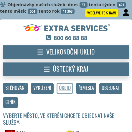
Objednávky našich služeb: dnes
tento týden
37
421
tento měsíc
tento rok
504
11 363
VYDĚLÁVEJTE S NÁMI
800 66 88 88
VELIKONOČNÍ ÚKLID
ÚSTECKÝ KRAJ
STĚHOVÁNÍ
VYKLÍZENÍ
ÚKLID
ŘEMESLA
OBJEDNAT
CENÍK
VYBERTE MĚSTO, VE KTERÉM CHCETE OBJEDNAT NAŠE
SLUŽBY: