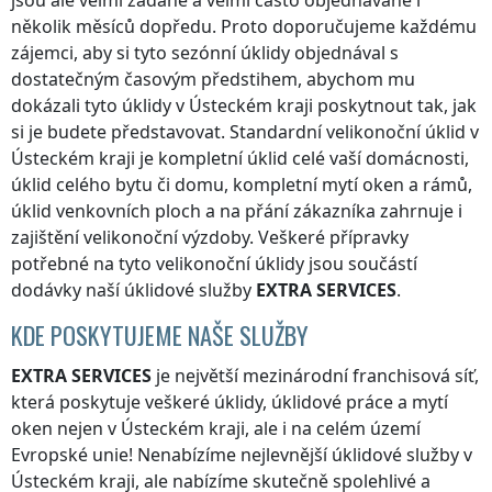
jsou ale velmi žádané a velmi často objednávané i
několik měsíců dopředu. Proto doporučujeme každému
zájemci, aby si tyto sezónní úklidy objednával s
dostatečným časovým předstihem, abychom mu
dokázali tyto úklidy
v Ústeckém kraji
poskytnout tak, jak
si je budete představovat. Standardní velikonoční úklid
v
Ústeckém kraji
je kompletní úklid celé vaší domácnosti,
úklid celého bytu či domu, kompletní mytí oken a rámů,
úklid venkovních ploch a na přání zákazníka zahrnuje i
zajištění velikonoční výzdoby. Veškeré přípravky
potřebné na tyto velikonoční úklidy jsou součástí
dodávky naší úklidové služby
EXTRA SERVICES
.
KDE POSKYTUJEME NAŠE SLUŽBY
EXTRA SERVICES
je největší mezinárodní franchisová síť,
která poskytuje veškeré úklidy, úklidové práce a mytí
oken nejen
v Ústeckém kraji
, ale i na celém území
Evropské unie! Nenabízíme nejlevnější úklidové služby
v
Ústeckém kraji
, ale nabízíme skutečně spolehlivé a