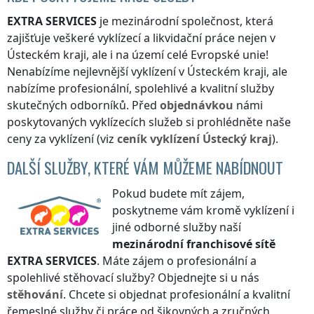
EXTRA SERVICES
je mezinárodní společnost, která
zajišťuje veškeré vyklízecí a likvidační práce nejen
v
Ústeckém kraji
, ale i na území celé Evropské unie!
Nenabízíme nejlevnější vyklízení
v Ústeckém kraji
, ale
nabízíme profesionální, spolehlivé a kvalitní služby
skutečných odborníků. Před
objednávkou
námi
poskytovaných vyklízecích služeb si prohlédněte naše
ceny za vyklízení (viz
ceník
vyklízení
Ústecký kraj
).
DALŠÍ SLUŽBY, KTERÉ VÁM MŮŽEME NABÍDNOUT
Pokud budete mít zájem,
poskytneme vám kromě vyklízení i
jiné odborné služby naší
mezinárodní franchisové sítě
EXTRA SERVICES
. Máte zájem o profesionální a
spolehlivé stěhovací služby? Objednejte si u nás
stěhování
. Chcete si objednat profesionální a kvalitní
řemeslné služby či práce od šikovných a zručných