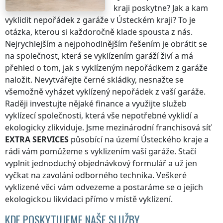
kraji
poskytne? Jak a kam
vyklidit nepořádek z garáže
v Ústeckém kraji
? To je
otázka, kterou si každoročně klade spousta z nás.
Nejrychlejším a nejpohodlnějším řešením je obrátit se
na společnost, která se vyklízením garáží živí a má
přehled o tom, jak s vyklízeným nepořádkem z garáže
naložit. Nevytvářejte černé skládky, nesnažte se
všemožně vyházet vyklízený nepořádek z vaší garáže.
Raději investujte nějaké finance a využijte služeb
vyklízecí společnosti, která vše nepotřebné vyklidí a
ekologicky zlikviduje. Jsme mezinárodní franchisová síť
EXTRA SERVICES
působící na území
Ústeckého kraje
a
rádi vám pomůžeme s vyklizením vaší garáže. Stačí
vyplnit jednoduchý objednávkový formulář a už jen
vyčkat na zavolání odborného technika. Veškeré
vyklizené věci vám odvezeme a postaráme se o jejich
ekologickou likvidaci přímo v místě vyklízení.
KDE POSKYTUJEME NAŠE SLUŽBY