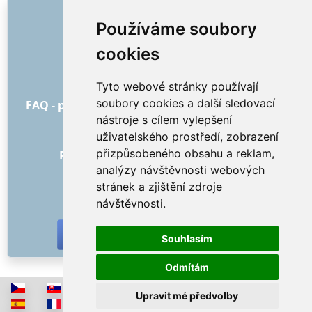
ODKAZY
Používáme soubory
O nás
cookies
Jak to všechno začalo
Ceník
Tyto webové stránky používají
Všeobecné obchodní podmínky
soubory cookies a další sledovací
FAQ - pro objednatele
FAQ - pro poskytovatele
nástroje s cílem vylepšení
Reklama a marketing
uživatelského prostředí, zobrazení
Blog
přizpůsobeného obsahu a reklam,
Recenze objednávek s hodnocením
analýzy návštěvnosti webových
Kontakt
stránek a zjištění zdroje
SOCIÁLNÍ SÍTĚ
návštěvnosti.
Souhlasím
Odmítám
Upravit mé předvolby