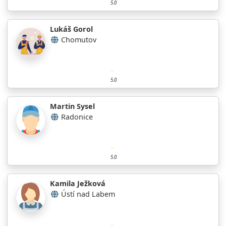
5.0
Lukáš Gorol
Chomutov
5.0
Martin Sysel
Radonice
5.0
Kamila Ježková
Ústí nad Labem