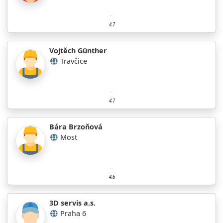
4.7
Vojtěch Günther
Travčice
4.7
Bára Brzoňová
Most
4.6
3D servis a.s.
Praha 6