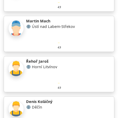
4.9
Martin Mach
Ústí nad Labem-Střekov
4.9
Řehoř Jaroš
Horní Litvínov
4.9
Denis Koláčný
Děčín