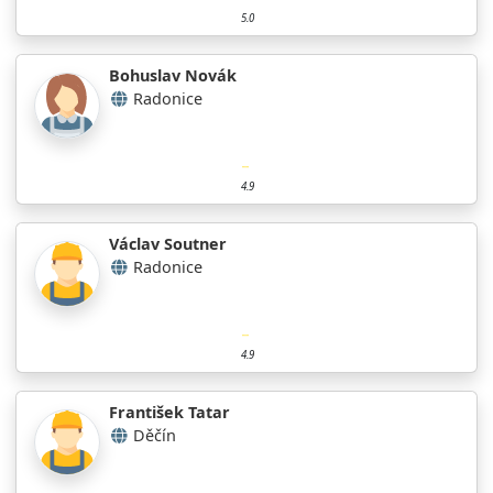
5.0
Bohuslav Novák
Radonice
4.9
Václav Soutner
Radonice
4.9
František Tatar
Děčín