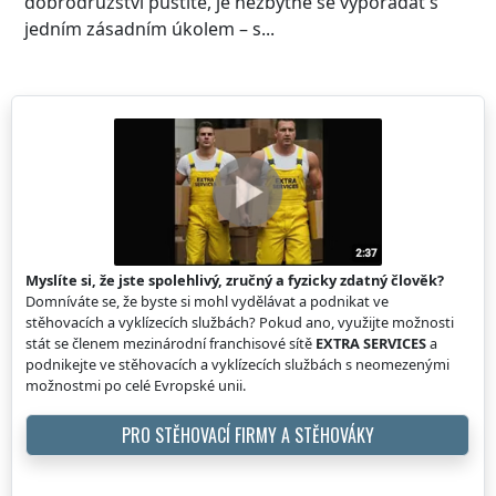
dobrodružství pustíte, je nezbytné se vypořádat s
jedním zásadním úkolem – s...
Myslíte si, že jste spolehlivý, zručný a fyzicky zdatný člověk?
Domníváte se, že byste si mohl vydělávat a podnikat ve
stěhovacích a vyklízecích službách? Pokud ano, využijte možnosti
stát se členem mezinárodní franchisové sítě
EXTRA SERVICES
a
podnikejte ve stěhovacích a vyklízecích službách s neomezenými
možnostmi po celé Evropské unii.
PRO STĚHOVACÍ FIRMY A STĚHOVÁKY