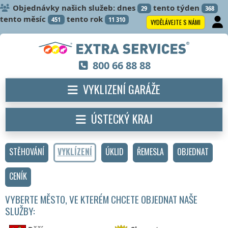
Objednávky našich služeb: dnes
tento týden
29
368
tento měsíc
tento rok
451
11 310
VYDĚLÁVEJTE S NÁMI
800 66 88 88
VYKLIZENÍ GARÁŽE
ÚSTECKÝ KRAJ
STĚHOVÁNÍ
VYKLÍZENÍ
ÚKLID
ŘEMESLA
OBJEDNAT
CENÍK
VYBERTE MĚSTO, VE KTERÉM CHCETE OBJEDNAT NAŠE
SLUŽBY: