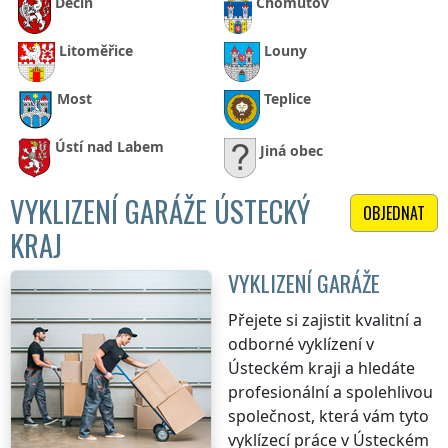
Děčín
Chomutov
Litoměřice
Louny
Most
Teplice
Ústí nad Labem
Jiná obec
VYKLIZENÍ GARÁŽE ÚSTECKÝ
OBJEDNAT
KRAJ
VYKLIZENÍ GARÁŽE
Přejete si zajistit kvalitní a
odborné vyklízení
v
Ústeckém kraji
a hledáte
profesionální a spolehlivou
společnost, která vám tyto
vyklízecí práce
v Ústeckém