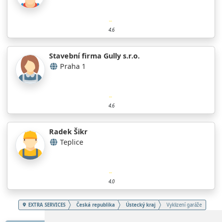
4.6
Stavební firma Gully s.r.o.
Praha 1
4.6
Radek Šikr
Teplice
4.0
EXTRA SERVICES
Česká republika
Ústecký kraj
Vyklizení garáže