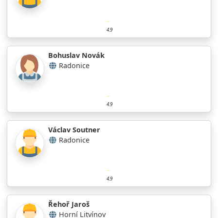
4.9
Bohuslav Novák
Radonice
4.9
Václav Soutner
Radonice
4.9
Řehoř Jaroš
Horní Litvínov