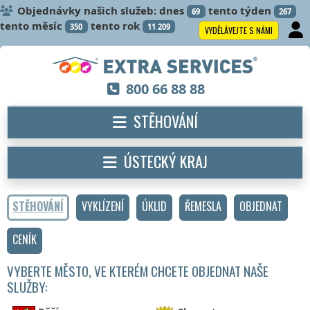
Objednávky našich služeb: dnes
tento týden
69
267
tento měsíc
tento rok
350
11 209
VYDĚLÁVEJTE S NÁMI
800 66 88 88
STĚHOVÁNÍ
ÚSTECKÝ KRAJ
STĚHOVÁNÍ
VYKLÍZENÍ
ÚKLID
ŘEMESLA
OBJEDNAT
CENÍK
VYBERTE MĚSTO, VE KTERÉM CHCETE OBJEDNAT NAŠE
SLUŽBY: