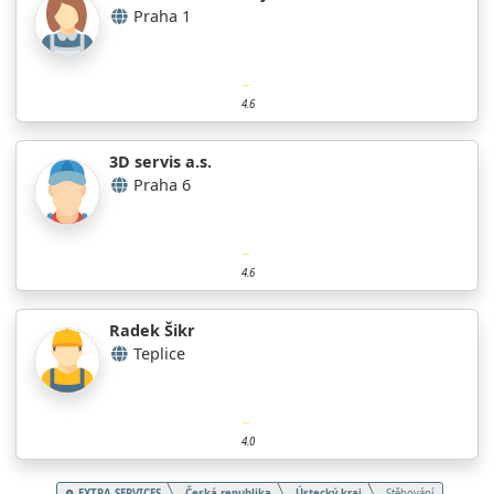
Praha 1
4.6
3D servis a.s.
Praha 6
4.6
Radek Šikr
Teplice
4.0
EXTRA SERVICES
Česká republika
Ústecký kraj
Stěhování