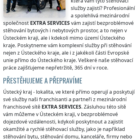
která vám tyto stěhovací
služby zajistí? Profesionální
a spolehlivá mezinárodní
společnost
EXTRA SERVICES
vám zajistí bezproblémové
stěhování bytových i nebytových prostor, a to nejen
v
Ústeckém kraji
, ale i kdekoli
mimo území Ústeckého
kraje
. Poskytneme vám komplexní služby při stěhování
nejen
z Ústeckého kraje
, ale i z jakékoli části Evropské
unie přímo
do Ústeckého kraje
. Veškeré naše stěhovací
práce zajišťujeme nepřetržitě, 365 dní v roce.
PŘESTĚHUJEME A PŘEPRAVÍME
Ústecký kraj
- lokalita, ve které přímo operují a poskytují
své služby naši franchisanti a partneři z mezinárodní
franchisové sítě
EXTRA SERVICES
. Zásluhou této sítě
vám můžeme
v Ústeckém kraji
, v bezproblémové
dojezdové vzdálenosti, kdykoli poskytnout a zajistit
okamžité a rychlé stěhovací služby, jako je například
stěhování bytu, stěhování domu, kanceláře, firmy nebo