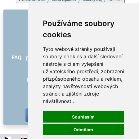
ODKAZY
Používáme soubory
O nás
cookies
Jak to všechno začalo
Ceník
Tyto webové stránky používají
Všeobecné obchodní podmínky
soubory cookies a další sledovací
FAQ - pro objednatele
FAQ - pro poskytovatele
nástroje s cílem vylepšení
Reklama a marketing
uživatelského prostředí, zobrazení
Blog
přizpůsobeného obsahu a reklam,
Recenze objednávek s hodnocením
analýzy návštěvnosti webových
Kontakt
stránek a zjištění zdroje
SOCIÁLNÍ SÍTĚ
návštěvnosti.
Souhlasím
Odmítám