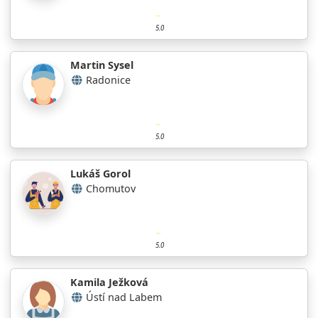
5.0
Martin Sysel
Radonice
5.0
Lukáš Gorol
Chomutov
5.0
Kamila Ježková
Ústí nad Labem