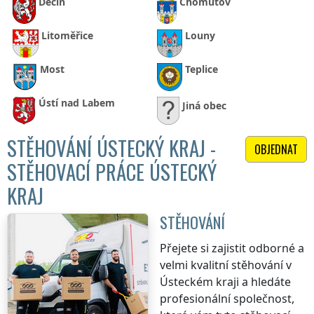
Děčín
Chomutov
Litoměřice
Louny
Most
Teplice
Ústí nad Labem
Jiná obec
STĚHOVÁNÍ ÚSTECKÝ KRAJ -
OBJEDNAT
STĚHOVACÍ PRÁCE ÚSTECKÝ
KRAJ
STĚHOVÁNÍ
Přejete si zajistit odborné a
velmi kvalitní stěhování
v
Ústeckém kraji
a hledáte
profesionální společnost,