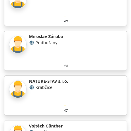
4.9
Miroslav Záruba
Podbořany
4.8
NATURE-STAV s.r.o.
Krabčice
4.7
Vojtěch Günther