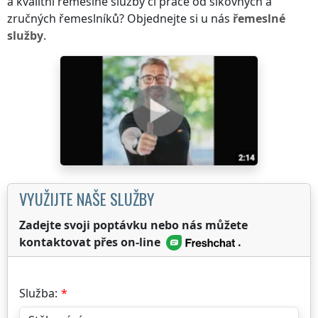
a kvalitní řemeslné služby či práce od šikovných a
zručných řemeslníků? Objednejte si u nás
řemeslné
služby
.
VYUŽIJTE NAŠE SLUŽBY
Zadejte svoji poptávku nebo nás můžete
kontaktovat přes on-line
.
Služba: