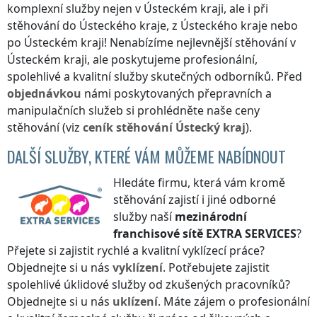
komplexní služby nejen
v Ústeckém kraji
, ale i při
stěhování
do Ústeckého kraje
,
z Ústeckého kraje
nebo
po Ústeckém kraji
! Nenabízíme nejlevnější stěhování
v
Ústeckém kraji
, ale poskytujeme profesionální,
spolehlivé a kvalitní služby skutečných odborníků. Před
objednávkou
námi poskytovaných přepravních a
manipulačních služeb si prohlédněte naše ceny
stěhování (viz
ceník
stěhování
Ústecký kraj
).
DALŠÍ SLUŽBY, KTERÉ VÁM MŮŽEME NABÍDNOUT
Hledáte firmu, která vám kromě
stěhování zajistí i jiné odborné
služby naší
mezinárodní
franchisové sítě
EXTRA SERVICES
?
Přejete si zajistit rychlé a kvalitní vyklízecí práce?
Objednejte si u nás
vyklízení
. Potřebujete zajistit
spolehlivé úklidové služby od zkušených pracovníků?
Objednejte si u nás
uklízení
. Máte zájem o profesionální