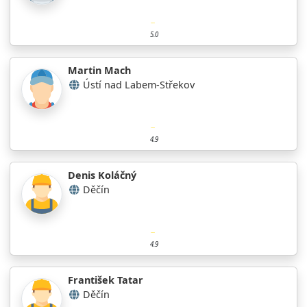
5.0
Martin Mach
Ústí nad Labem-Střekov
4.9
Denis Koláčný
Děčín
4.9
František Tatar
Děčín