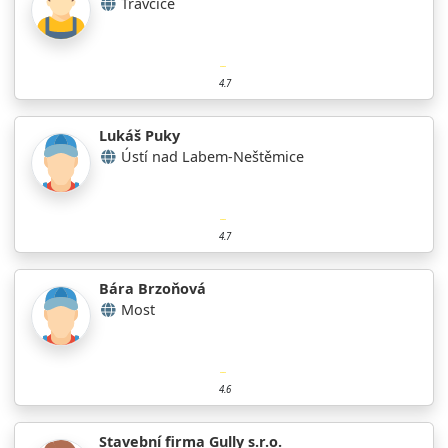
Travčice
4.7
Lukáš Puky
Ústí nad Labem-Neštěmice
4.7
Bára Brzoňová
Most
4.6
Stavební firma Gully s.r.o.