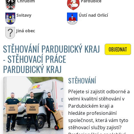
Chrudim
Pardubice
Svitavy
Ústí nad Orlicí
Jiná obec
STĚHOVÁNÍ PARDUBICKÝ KRAJ
OBJEDNAT
- STĚHOVACÍ PRÁCE
PARDUBICKÝ KRAJ
STĚHOVÁNÍ
Přejete si zajistit odborné a
velmi kvalitní stěhování
v
Pardubickém kraji
a
hledáte profesionální
společnost, která vám tyto
stěhovací služby zajistí?