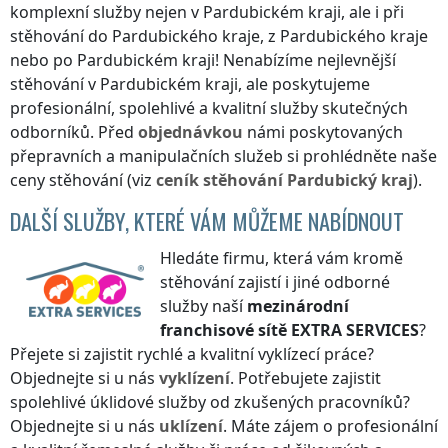
komplexní služby nejen
v Pardubickém kraji
, ale i při
stěhování
do Pardubického kraje
,
z Pardubického kraje
nebo
po Pardubickém kraji
! Nenabízíme nejlevnější
stěhování
v Pardubickém kraji
, ale poskytujeme
profesionální, spolehlivé a kvalitní služby skutečných
odborníků. Před
objednávkou
námi poskytovaných
přepravních a manipulačních služeb si prohlédněte naše
ceny stěhování (viz
ceník
stěhování
Pardubický kraj
).
DALŠÍ SLUŽBY, KTERÉ VÁM MŮŽEME NABÍDNOUT
Hledáte firmu, která vám kromě
stěhování zajistí i jiné odborné
služby naší
mezinárodní
franchisové sítě
EXTRA SERVICES
?
Přejete si zajistit rychlé a kvalitní vyklízecí práce?
Objednejte si u nás
vyklízení
. Potřebujete zajistit
spolehlivé úklidové služby od zkušených pracovníků?
Objednejte si u nás
uklízení
. Máte zájem o profesionální