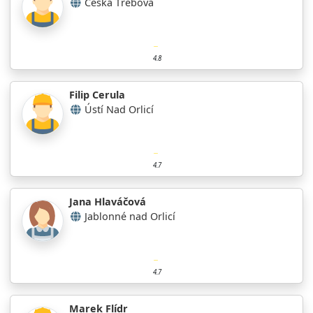
Česká Třebová
4.8
Filip Cerula
Ústí Nad Orlicí
4.7
Jana Hlaváčová
Jablonné nad Orlicí
4.7
Marek Flídr