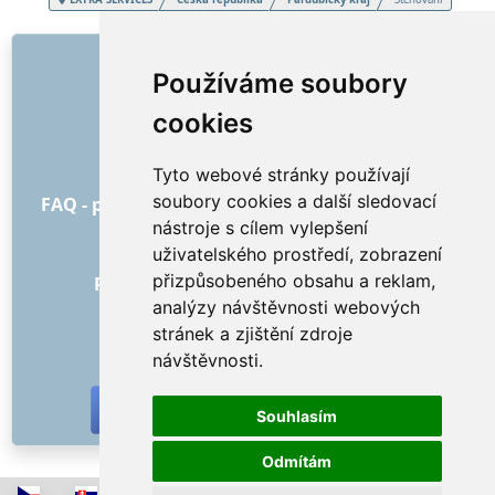
ODKAZY
Používáme soubory
O nás
cookies
Jak to všechno začalo
Ceník
Tyto webové stránky používají
Všeobecné obchodní podmínky
soubory cookies a další sledovací
FAQ - pro objednatele
FAQ - pro poskytovatele
nástroje s cílem vylepšení
Reklama a marketing
uživatelského prostředí, zobrazení
Blog
přizpůsobeného obsahu a reklam,
Recenze objednávek s hodnocením
analýzy návštěvnosti webových
Kontakt
stránek a zjištění zdroje
SOCIÁLNÍ SÍTĚ
návštěvnosti.
Souhlasím
Odmítám