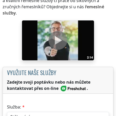
a kvalitní řemeslné služby či práce od šikovných a
zručných řemeslníků? Objednejte si u nás
řemeslné
služby
.
VYUŽIJTE NAŠE SLUŽBY
Zadejte svoji poptávku nebo nás můžete
kontaktovat přes on-line
.
Služba: