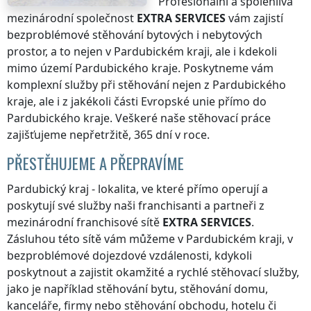
Profesionální a spolehlivá
mezinárodní společnost
EXTRA SERVICES
vám zajistí
bezproblémové stěhování bytových i nebytových
prostor, a to nejen
v Pardubickém kraji
, ale i kdekoli
mimo území Pardubického kraje
. Poskytneme vám
komplexní služby při stěhování nejen
z Pardubického
kraje
, ale i z jakékoli části Evropské unie přímo
do
Pardubického kraje
. Veškeré naše stěhovací práce
zajišťujeme nepřetržitě, 365 dní v roce.
PŘESTĚHUJEME A PŘEPRAVÍME
Pardubický kraj
- lokalita, ve které přímo operují a
poskytují své služby naši franchisanti a partneři z
mezinárodní franchisové sítě
EXTRA SERVICES
.
Zásluhou této sítě vám můžeme
v Pardubickém kraji
, v
bezproblémové dojezdové vzdálenosti, kdykoli
poskytnout a zajistit okamžité a rychlé stěhovací služby,
jako je například stěhování bytu, stěhování domu,
kanceláře, firmy nebo stěhování obchodu, hotelu či