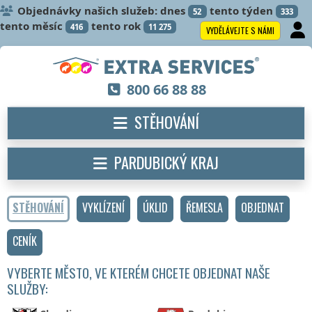
Objednávky našich služeb: dnes
tento týden
52
333
tento měsíc
tento rok
416
11 275
VYDĚLÁVEJTE S NÁMI
800 66 88 88
STĚHOVÁNÍ
PARDUBICKÝ KRAJ
STĚHOVÁNÍ
VYKLÍZENÍ
ÚKLID
ŘEMESLA
OBJEDNAT
CENÍK
VYBERTE MĚSTO, VE KTERÉM CHCETE OBJEDNAT NAŠE
SLUŽBY: