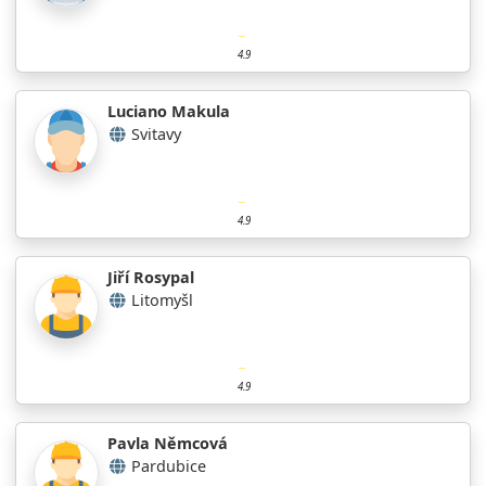
4.9
Luciano Makula
Svitavy
4.9
Jiří Rosypal
Litomyšl
4.9
Pavla Němcová
Pardubice