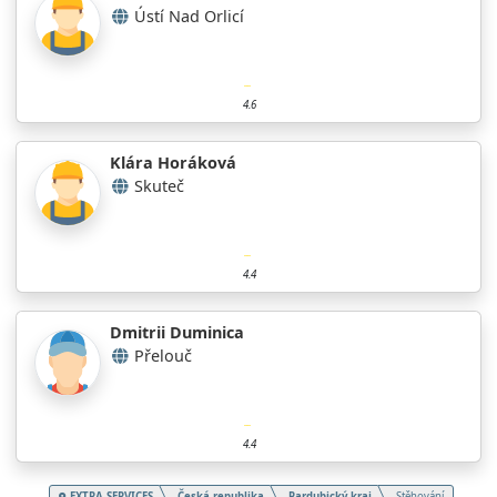
Ústí Nad Orlicí
4.6
Klára Horáková
Skuteč
4.4
Dmitrii Duminica
Přelouč
4.4
EXTRA SERVICES
Česká republika
Pardubický kraj
Stěhování