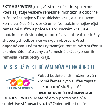
EXTRA SERVICES
je největší mezinárodní společnost,
která zajišťuje veškeré řemeslné, montážní a odborné
ruční práce nejen
v Pardubickém kraji
, ale i na území
kompletně celé Evropské unie! Nenabízíme nejlevnější
řemeslné služby a práce
v Pardubickém kraji
, ale
nabízíme profesionální, odborné a velmi kvalitní služby
skutečných odborníků ve svých oborech. Před
objednávkou
námi poskytovaných řemeslných služeb si
prohlédněte naše ceny za řemeslné práce (viz
ceník
řemesla
Pardubický kraj
).
DALŠÍ SLUŽBY, KTERÉ VÁM MŮŽEME NABÍDNOUT
Pokud budete chtít, můžeme vám
kromě řemeslných služeb zajistit i
jiné odborné služby naší
mezinárodní franchisové sítě
EXTRA SERVICES
. Máte zájem o profesionální a
spolehlivé stěhovací služby? Objednejte si u nás