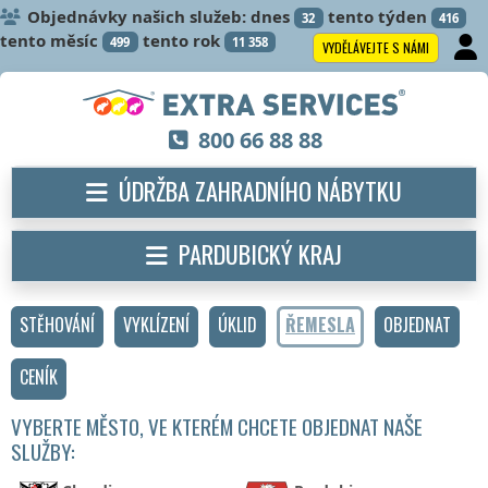
Objednávky našich služeb: dnes
tento týden
32
416
tento měsíc
tento rok
499
11 358
VYDĚLÁVEJTE S NÁMI
800 66 88 88
ÚDRŽBA ZAHRADNÍHO NÁBYTKU
PARDUBICKÝ KRAJ
STĚHOVÁNÍ
VYKLÍZENÍ
ÚKLID
ŘEMESLA
OBJEDNAT
CENÍK
VYBERTE MĚSTO, VE KTERÉM CHCETE OBJEDNAT NAŠE
SLUŽBY: