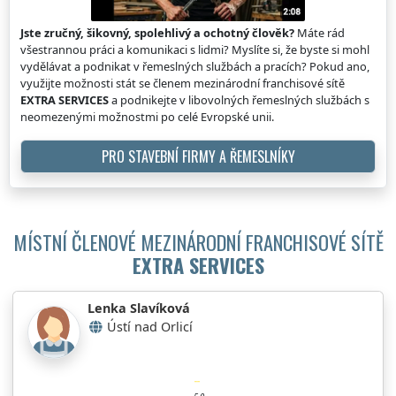
Jste zručný, šikovný, spolehlivý a ochotný člověk?
Máte rád
všestrannou práci a komunikaci s lidmi? Myslíte si, že byste si mohl
vydělávat a podnikat v řemeslných službách a pracích? Pokud ano,
využijte možnosti stát se členem mezinárodní franchisové sítě
EXTRA SERVICES
a podnikejte v libovolných řemeslných službách s
neomezenými možnostmi po celé Evropské unii.
PRO STAVEBNÍ FIRMY A ŘEMESLNÍKY
MÍSTNÍ ČLENOVÉ MEZINÁRODNÍ FRANCHISOVÉ SÍTĚ
EXTRA SERVICES
Lenka Slavíková
Ústí nad Orlicí