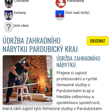
Chrudim
Pardubice
Svitavy
Ústí nad Orlicí
Jiná obec
ÚDRŽBA ZAHRADNÍHO
OBJEDNAT
NÁBYTKU PARDUBICKÝ KRAJ
ÚDRŽBA ZAHRADNÍHO
NÁBYTKU
Přejete si zajistit
profesionální a rychlé
řemeslné služby
v
Pardubickém kraji
a
hledáte odbornou a
spolehlivou společnost,
která vám zajistí tyto řemeslné služby
v Pardubickém