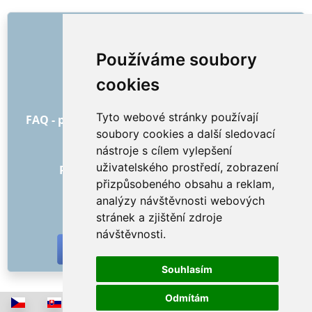
ODKAZY
O nás
Používáme soubory
Jak to všechno začalo
cookies
Ceník
Všeobecné obchodní podmínky
Tyto webové stránky používají
FAQ - pro objednatele
FAQ - pro poskytovatele
soubory cookies a další sledovací
Reklama a marketing
nástroje s cílem vylepšení
Blog
uživatelského prostředí, zobrazení
Recenze objednávek s hodnocením
přizpůsobeného obsahu a reklam,
Kontakt
analýzy návštěvnosti webových
SOCIÁLNÍ SÍTĚ
stránek a zjištění zdroje
návštěvnosti.
Souhlasím
Odmítám