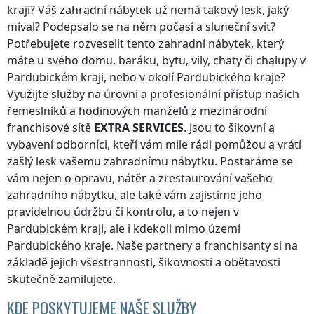
kraji
? Váš zahradní nábytek už nemá takový lesk, jaký
míval? Podepsalo se na něm počasí a sluneční svit?
Potřebujete rozveselit tento zahradní nábytek, který
máte u svého domu, baráku, bytu, vily, chaty či chalupy
v
Pardubickém kraji
, nebo v okolí
Pardubického kraje
?
Využijte služby na úrovni a profesionální přístup našich
řemeslníků a hodinových manželů z mezinárodní
franchisové sítě
EXTRA SERVICES
. Jsou to šikovní a
vybavení odborníci, kteří vám mile rádi pomůžou a vrátí
zašlý lesk vašemu zahradnímu nábytku. Postaráme se
vám nejen o opravu, nátěr a zrestaurování vašeho
zahradního nábytku, ale také vám zajistíme jeho
pravidelnou údržbu či kontrolu, a to nejen
v
Pardubickém kraji
, ale i kdekoli
mimo území
Pardubického kraje
. Naše partnery a franchisanty si na
základě jejich všestrannosti, šikovnosti a obětavosti
skutečně zamilujete.
KDE POSKYTUJEME NAŠE SLUŽBY