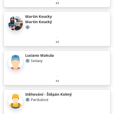
4.9
Martin Koucky
Martin Koucký
4.9
Luciano Makula
Svitavy
4.9
Stěhování - Štěpán Kolmý
Pardubice