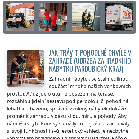
JAK TRÁVIT POHODLNÉ CHVÍLE V
ZAHRADĚ (ÚDRŽBA ZAHRADNÍHO
NÁBYTKU
PARDUBICKÝ KRAJ
)
Zahradní nábytek se stal nedílnou
součástí mnoha našich venkovních
prostor. Ať už jde o útulné posezení na terase,
rozsáhlou jídelní sestavu pod pergolou, či pohodlná
lehátka u bazénu, správně zvolený nábytek dokáže
proměnit zahradu v oázu klidu, míru a pohody. Aby
nám však tyto kousky sloužily co nejdéle a zachovaly
si svoji funkčnost i svůj estetický vzhled, je nezbytné
věnovat jim pravidelnou a správnou údržbu. Péče o