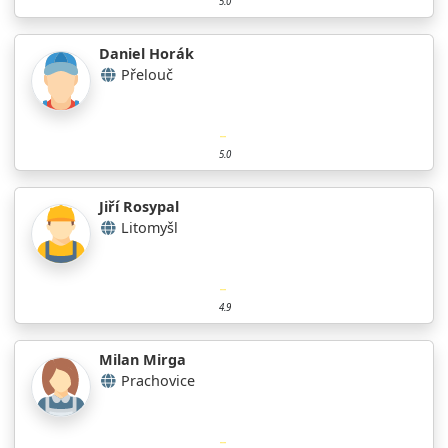
5.0
Daniel Horák
Přelouč
5.0
Jiří Rosypal
Litomyšl
4.9
Milan Mirga
Prachovice