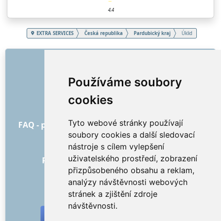
4.4
EXTRA SERVICES
Česká republika
Pardubický kraj
Úklid
ODKAZY
O nás
Používáme soubory
Jak to všechno začalo
cookies
Ceník
Všeobecné obchodní podmínky
Tyto webové stránky používají
FAQ - pro objednatele
FAQ - pro poskytovatele
soubory cookies a další sledovací
Reklama a marketing
nástroje s cílem vylepšení
Blog
uživatelského prostředí, zobrazení
Recenze objednávek s hodnocením
přizpůsobeného obsahu a reklam,
Kontakt
analýzy návštěvnosti webových
SOCIÁLNÍ SÍTĚ
stránek a zjištění zdroje
návštěvnosti.