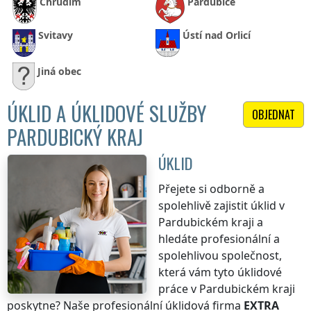
Chrudim
Pardubice
Svitavy
Ústí nad Orlicí
Jiná obec
ÚKLID A ÚKLIDOVÉ SLUŽBY
OBJEDNAT
PARDUBICKÝ KRAJ
ÚKLID
Přejete si odborně a
spolehlivě zajistit úklid
v
Pardubickém kraji
a
hledáte profesionální a
spolehlivou společnost,
která vám tyto úklidové
práce
v Pardubickém kraji
poskytne? Naše profesionální úklidová firma
EXTRA