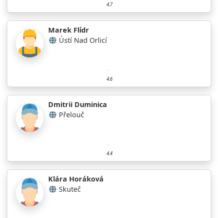
4.7
Marek Flídr
Ústí Nad Orlicí
4.6
Dmitrii Duminica
Přelouč
4.4
Klára Horáková
Skuteč