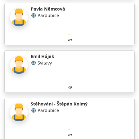
Pavla Němcová
Pardubice
4.9
Emil Hájek
Svitavy
4.9
Stěhování - Štěpán Kolmý
Pardubice
4.9