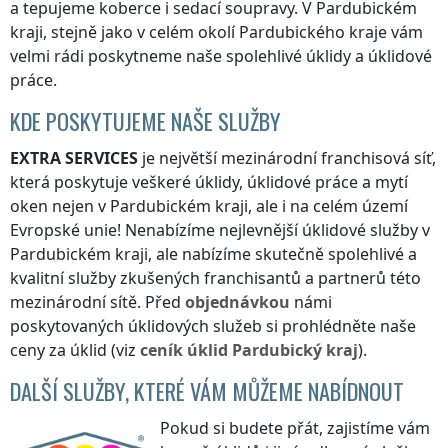
a tepujeme koberce i sedací soupravy.
V Pardubickém
kraji
, stejně jako v celém okolí
Pardubického kraje
vám
velmi rádi poskytneme naše spolehlivé úklidy a úklidové
práce.
KDE POSKYTUJEME NAŠE SLUŽBY
EXTRA SERVICES
je největší mezinárodní franchisová síť,
která poskytuje veškeré úklidy, úklidové práce a mytí
oken nejen
v Pardubickém kraji
, ale i na celém území
Evropské unie! Nenabízíme nejlevnější úklidové služby
v
Pardubickém kraji
, ale nabízíme skutečně spolehlivé a
kvalitní služby zkušených franchisantů a partnerů této
mezinárodní sítě. Před
objednávkou
námi
poskytovaných úklidových služeb si prohlédněte naše
ceny za úklid (viz
ceník
úklid
Pardubický kraj
).
DALŠÍ SLUŽBY, KTERÉ VÁM MŮŽEME NABÍDNOUT
Pokud si budete přát, zajistíme vám