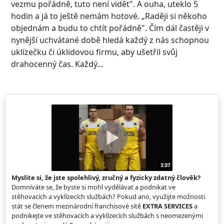
vezmu pořádně, tuto není vidět". A ouha, uteklo 5
hodin a já to ještě nemám hotové. „Raději si někoho
objednám a budu to chtít pořádně". Čím dál častěji v
nynější uchvátané době hledá každý z nás schopnou
uklízečku či úklidovou firmu, aby ušetřil svůj
drahocenný čas. Každý...
Myslíte si, že jste spolehlivý, zručný a fyzicky zdatný člověk?
Domníváte se, že byste si mohl vydělávat a podnikat ve
stěhovacích a vyklízecích službách? Pokud ano, využijte možnosti
stát se členem mezinárodní franchisové sítě
EXTRA SERVICES
a
podnikejte ve stěhovacích a vyklízecích službách s neomezenými