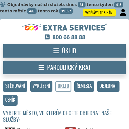
Objednávky našich služeb: dnes
tento týden
31
415
tento měsíc
tento rok
498
11 357
VYDĚLÁVEJTE S NÁMI
800 66 88 88
ÚKLID
PARDUBICKÝ KRAJ
STĚHOVÁNÍ
VYKLÍZENÍ
ÚKLID
ŘEMESLA
OBJEDNAT
CENÍK
VYBERTE MĚSTO, VE KTERÉM CHCETE OBJEDNAT NAŠE
SLUŽBY: