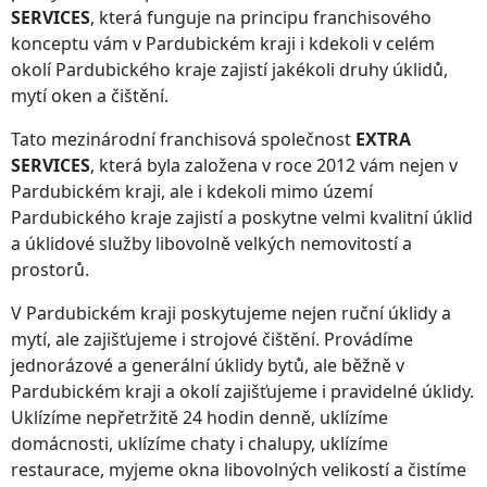
SERVICES
, která funguje na principu franchisového
konceptu vám
v Pardubickém kraji
i kdekoli v celém
okolí
Pardubického kraje
zajistí jakékoli druhy úklidů,
mytí oken a čištění.
Tato mezinárodní franchisová společnost
EXTRA
SERVICES
, která byla založena v roce 2012 vám nejen
v
Pardubickém kraji
, ale i kdekoli
mimo území
Pardubického kraje
zajistí a poskytne velmi kvalitní úklid
a úklidové služby libovolně velkých nemovitostí a
prostorů.
V Pardubickém kraji
poskytujeme nejen ruční úklidy a
mytí, ale zajišťujeme i strojové čištění. Provádíme
jednorázové a generální úklidy bytů, ale běžně
v
Pardubickém kraji
a okolí zajišťujeme i pravidelné úklidy.
Uklízíme nepřetržitě 24 hodin denně, uklízíme
domácnosti, uklízíme chaty i chalupy, uklízíme
restaurace, myjeme okna libovolných velikostí a čistíme