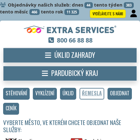
Objednávky našich služeb: dnes
tento týden
44
383
tento měsíc
tento rok
466
11 325
VYDĚLÁVEJTE S NÁMI
800 66 88 88
ÚKLID ZAHRADY
PARDUBICKÝ KRAJ
STĚHOVÁNÍ
VYKLÍZENÍ
ÚKLID
ŘEMESLA
OBJEDNAT
CENÍK
VYBERTE MĚSTO, VE KTERÉM CHCETE OBJEDNAT NAŠE
SLUŽBY: