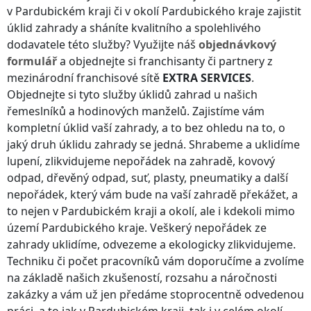
v Pardubickém kraji
či v okolí
Pardubického kraje
zajistit
úklid zahrady a sháníte kvalitního a spolehlivého
dodavatele této služby? Využijte náš
objednávkový
formulář
a objednejte si franchisanty či partnery z
mezinárodní franchisové sítě
EXTRA SERVICES
.
Objednejte si tyto služby úklidů zahrad u našich
řemeslníků a hodinových manželů. Zajistíme vám
kompletní úklid vaší zahrady, a to bez ohledu na to, o
jaký druh úklidu zahrady se jedná. Shrabeme a uklidíme
lupení, zlikvidujeme nepořádek na zahradě, kovový
odpad, dřevěný odpad, suť, plasty, pneumatiky a další
nepořádek, který vám bude na vaší zahradě překážet, a
to nejen
v Pardubickém kraji
a okolí, ale i kdekoli
mimo
území Pardubického kraje
. Veškerý nepořádek ze
zahrady uklidíme, odvezeme a ekologicky zlikvidujeme.
Techniku či počet pracovníků vám doporučíme a zvolíme
na základě našich zkušeností, rozsahu a náročnosti
zakázky a vám už jen předáme stoprocentně odvedenou