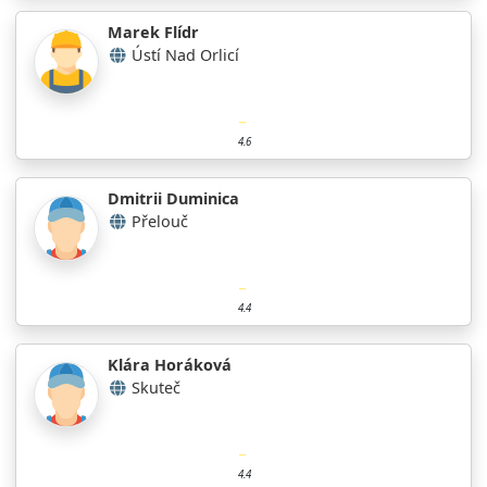
Marek Flídr
Ústí Nad Orlicí
4.6
Dmitrii Duminica
Přelouč
4.4
Klára Horáková
Skuteč
4.4