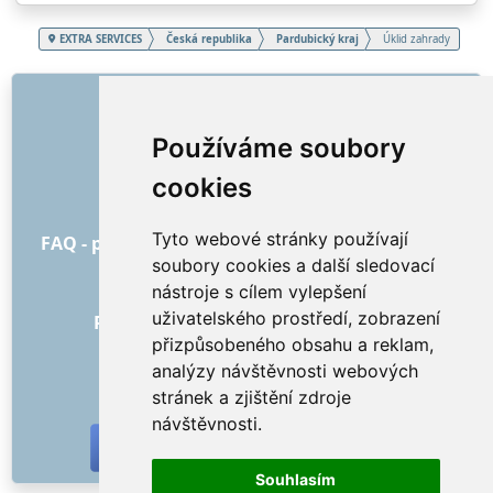
EXTRA SERVICES
Česká republika
Pardubický kraj
Úklid zahrady
ODKAZY
O nás
Používáme soubory
Jak to všechno začalo
cookies
Ceník
Všeobecné obchodní podmínky
Tyto webové stránky používají
FAQ - pro objednatele
FAQ - pro poskytovatele
soubory cookies a další sledovací
Reklama a marketing
nástroje s cílem vylepšení
Blog
uživatelského prostředí, zobrazení
Recenze objednávek s hodnocením
přizpůsobeného obsahu a reklam,
Kontakt
analýzy návštěvnosti webových
SOCIÁLNÍ SÍTĚ
stránek a zjištění zdroje
návštěvnosti.
Souhlasím