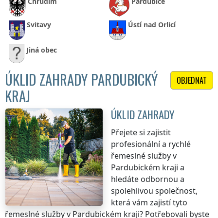
Chrudim
Pardubice
Svitavy
Ústí nad Orlicí
Jiná obec
ÚKLID ZAHRADY PARDUBICKÝ
OBJEDNAT
KRAJ
ÚKLID ZAHRADY
Přejete si zajistit
profesionální a rychlé
řemeslné služby
v
Pardubickém kraji
a
hledáte odbornou a
spolehlivou společnost,
která vám zajistí tyto
řemeslné služby
v Pardubickém kraji
? Potřebovali byste