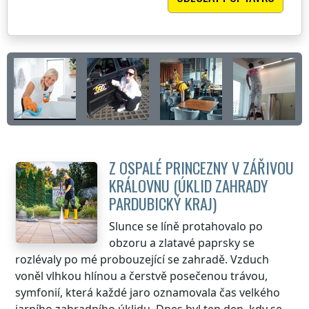
Z OSPALÉ PRINCEZNY V ZÁŘIVOU
KRÁLOVNU (ÚKLID ZAHRADY
PARDUBICKÝ KRAJ
)
Slunce se líně protahovalo po
obzoru a zlatavé paprsky se
rozlévaly po mé probouzející se zahradě. Vzduch
voněl vlhkou hlínou a čerstvě posečenou trávou,
symfonií, která každé jaro oznamovala čas velkého
jarního zahradního úklidu. Dnes byl ten den, kdy se