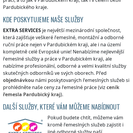
práci, a to jak
v Pardubickém kraji
, tak i v celém okolí
Pardubického kraje
.
KDE POSKYTUJEME NAŠE SLUŽBY
EXTRA SERVICES
je největší mezinárodní společnost,
která zajišťuje veškeré řemeslné, montážní a odborné
ruční práce nejen
v Pardubickém kraji
, ale i na území
kompletně celé Evropské unie! Nenabízíme nejlevnější
řemeslné služby a práce
v Pardubickém kraji
, ale
nabízíme profesionální, odborné a velmi kvalitní služby
skutečných odborníků ve svých oborech. Před
objednávkou
námi poskytovaných řemeslných služeb si
prohlédněte naše ceny za řemeslné práce (viz
ceník
řemesla
Pardubický kraj
).
DALŠÍ SLUŽBY, KTERÉ VÁM MŮŽEME NABÍDNOUT
Pokud budete chtít, můžeme vám
kromě řemeslných služeb zajistit i
jiné odborné služby naší