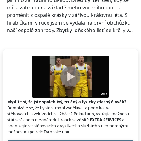
měla zahrada na základě mého vnitřního pocitu
proměnit z ospalé krásky v zářivou královnu léta. S
hrabičkami v ruce jsem se vydala na první obchůzku
naší ospalé zahrady. Zbytky loňského listí se krčily v...
Myslíte si, že jste spolehlivý, zručný a fyzicky zdatný člověk?
Domníváte se, že byste si mohl vydělávat a podnikat ve
stěhovacích a vyklízecích službách? Pokud ano, využijte možnosti
stát se členem mezinárodní franchisové sítě
EXTRA SERVICES
a
podnikejte ve stěhovacích a vyklízecích službách s neomezenými
možnostmi po celé Evropské unii.