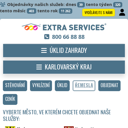
Objednávky našich služeb: dnes
tento týden
39
320
tento měsíc
tento rok
403
11 262
VYDĚLÁVEJTE S NÁMI
800 66 88 88
ÚKLID ZAHRADY
KARLOVARSKÝ KRAJ
STĚHOVÁNÍ
VYKLÍZENÍ
ÚKLID
ŘEMESLA
OBJEDNAT
CENÍK
VYBERTE MĚSTO, VE KTERÉM CHCETE OBJEDNAT NAŠE
SLUŽBY: