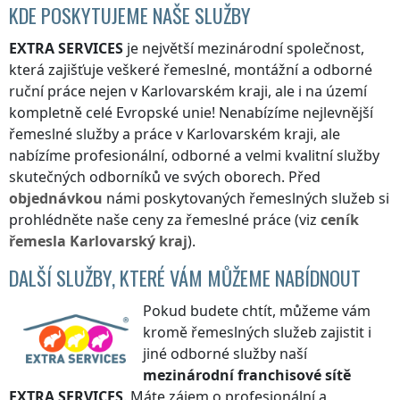
KDE POSKYTUJEME NAŠE SLUŽBY
EXTRA SERVICES
je největší mezinárodní společnost,
která zajišťuje veškeré řemeslné, montážní a odborné
ruční práce nejen
v Karlovarském kraji
, ale i na území
kompletně celé Evropské unie! Nenabízíme nejlevnější
řemeslné služby a práce
v Karlovarském kraji
, ale
nabízíme profesionální, odborné a velmi kvalitní služby
skutečných odborníků ve svých oborech. Před
objednávkou
námi poskytovaných řemeslných služeb si
prohlédněte naše ceny za řemeslné práce (viz
ceník
řemesla
Karlovarský kraj
).
DALŠÍ SLUŽBY, KTERÉ VÁM MŮŽEME NABÍDNOUT
Pokud budete chtít, můžeme vám
kromě řemeslných služeb zajistit i
jiné odborné služby naší
mezinárodní franchisové sítě
EXTRA SERVICES
. Máte zájem o profesionální a