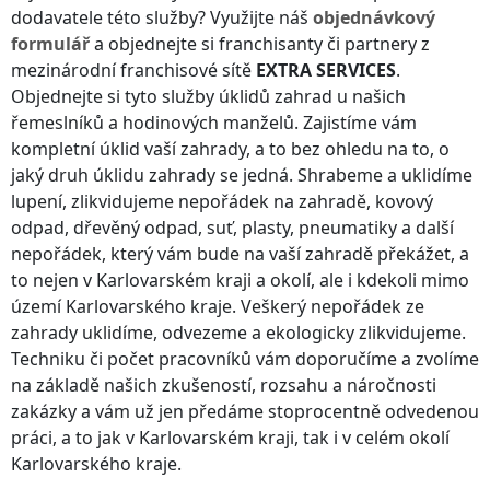
dodavatele této služby? Využijte náš
objednávkový
formulář
a objednejte si franchisanty či partnery z
mezinárodní franchisové sítě
EXTRA SERVICES
.
Objednejte si tyto služby úklidů zahrad u našich
řemeslníků a hodinových manželů. Zajistíme vám
kompletní úklid vaší zahrady, a to bez ohledu na to, o
jaký druh úklidu zahrady se jedná. Shrabeme a uklidíme
lupení, zlikvidujeme nepořádek na zahradě, kovový
odpad, dřevěný odpad, suť, plasty, pneumatiky a další
nepořádek, který vám bude na vaší zahradě překážet, a
to nejen
v Karlovarském kraji
a okolí, ale i kdekoli
mimo
území Karlovarského kraje
. Veškerý nepořádek ze
zahrady uklidíme, odvezeme a ekologicky zlikvidujeme.
Techniku či počet pracovníků vám doporučíme a zvolíme
na základě našich zkušeností, rozsahu a náročnosti
zakázky a vám už jen předáme stoprocentně odvedenou
práci, a to jak
v Karlovarském kraji
, tak i v celém okolí
Karlovarského kraje
.