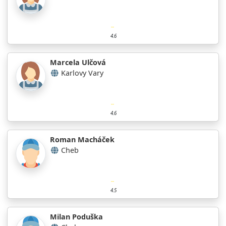
4.6
Marcela Ulčová
Karlovy Vary
4.6
Roman Macháček
Cheb
4.5
Milan Poduška