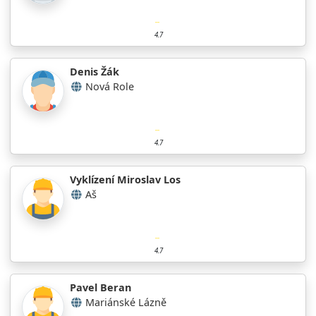
4.7
Denis Žák
Nová Role
4.7
Vyklízení Miroslav Los
Aš
4.7
Pavel Beran
Mariánské Lázně