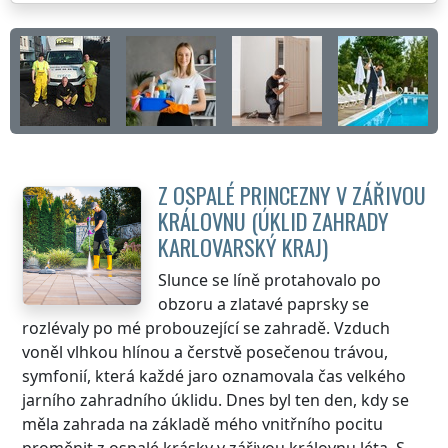
Z OSPALÉ PRINCEZNY V ZÁŘIVOU
KRÁLOVNU (ÚKLID ZAHRADY
KARLOVARSKÝ KRAJ
)
Slunce se líně protahovalo po
obzoru a zlatavé paprsky se
rozlévaly po mé probouzející se zahradě. Vzduch
voněl vlhkou hlínou a čerstvě posečenou trávou,
symfonií, která každé jaro oznamovala čas velkého
jarního zahradního úklidu. Dnes byl ten den, kdy se
měla zahrada na základě mého vnitřního pocitu
proměnit z ospalé krásky v zářivou královnu léta. S