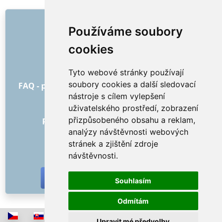
ODKAZY
Používáme soubory
O nás
cookies
Jak to všechno začalo
Ceník
Tyto webové stránky používají
Všeobecné obchodní podmínky
soubory cookies a další sledovací
FAQ - pro objednatele
FAQ - pro poskytovatele
nástroje s cílem vylepšení
Reklama a marketing
uživatelského prostředí, zobrazení
Blog
přizpůsobeného obsahu a reklam,
Recenze objednávek s hodnocením
analýzy návštěvnosti webových
Kontakt
stránek a zjištění zdroje
SOCIÁLNÍ SÍTĚ
návštěvnosti.
Souhlasím
Odmítám
Upravit mé předvolby