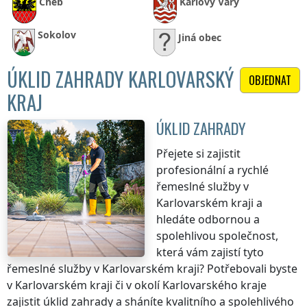
Cheb
Karlovy Vary
Sokolov
Jiná obec
ÚKLID ZAHRADY KARLOVARSKÝ
OBJEDNAT
KRAJ
ÚKLID ZAHRADY
Přejete si zajistit
profesionální a rychlé
řemeslné služby
v
Karlovarském kraji
a
hledáte odbornou a
spolehlivou společnost,
která vám zajistí tyto
řemeslné služby
v Karlovarském kraji
? Potřebovali byste
v Karlovarském kraji
či v okolí
Karlovarského kraje
zajistit úklid zahrady a sháníte kvalitního a spolehlivého