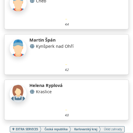
Cheb
4.4
Martin Špán
Kynšperk nad Ohří
4.2
Helena Ryplová
Kraslice
4.0
EXTRA SERVICES
Česká republika
Karlovarský kraj
Úklid zahrady