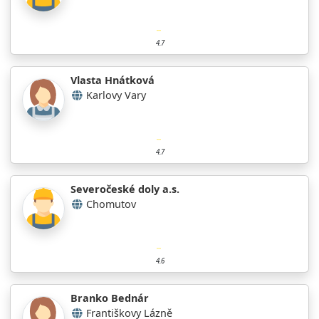
4.7
Vlasta Hnátková
Karlovy Vary
4.7
Severočeské doly a.s.
Chomutov
4.6
Branko Bednár
Františkovy Lázně