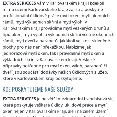
EXTRA SERVICES
vám
v Karlovarském kraji
i kdekoli
mimo území Karlovarského kraje
zajistí a poskytne
profesionální úklidové práce mytí oken, mytí okenních
rámů, mytí výkladních skříní a mytí výloh.
V
Karlovarském kraji
provádíme mytí veškerých druhů a
tipů oken, mytí výloh a výkladních skříní včetně okenních
rámů, mytí dveří a parapetů. Jakákoli velikost skleněné
plochy pro nás není překážkou. Nabízíme jak
jednorázové mytí oken, tak i pravidelné mytí oken a
výkladních skříní
v Karlovarském kraji
. Veškeré
přípravky potřebné pro mytí oken, výloh, parapetů či
dveří jsou součástí dodávky našich úklidových služeb,
které
v Karlovarském kraji
poskytujeme.
KDE POSKYTUJEME NAŠE SLUŽBY
EXTRA SERVICES
je největší mezinárodní franchisová síť,
která poskytuje veškeré úklidy, úklidové práce a mytí
oken nejen
v Karlovarském kraji
, ale i na celém území