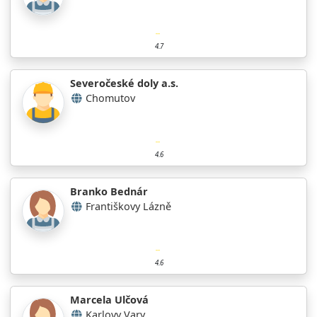
4.7
Severočeské doly a.s.
Chomutov
4.6
Branko Bednár
Františkovy Lázně
4.6
Marcela Ulčová
Karlovy Vary