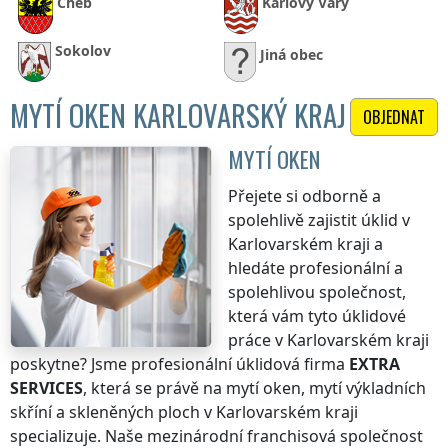
Cheb
Karlovy Vary
Sokolov
Jiná obec
MYTÍ OKEN KARLOVARSKÝ KRAJ
OBJEDNAT
MYTÍ OKEN
Přejete si odborně a
spolehlivě zajistit úklid
v
Karlovarském kraji
a
hledáte profesionální a
spolehlivou společnost,
která vám tyto úklidové
práce
v Karlovarském kraji
poskytne? Jsme profesionální úklidová firma
EXTRA
SERVICES
, která se právě na mytí oken, mytí výkladních
skříní a skleněných ploch
v Karlovarském kraji
specializuje. Naše mezinárodní franchisová společnost