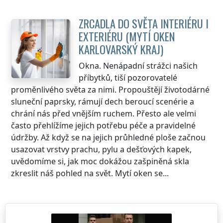
ZRCADLA DO SVĚTA INTERIÉRU I
EXTERIÉRU (MYTÍ OKEN
KARLOVARSKÝ KRAJ
)
Okna. Nenápadní strážci našich
příbytků, tiší pozorovatelé
proměnlivého světa za nimi. Propouštějí životodárné
sluneční paprsky, rámují dech beroucí scenérie a
chrání nás před vnějším ruchem. Přesto ale velmi
často přehlížíme jejich potřebu péče a pravidelné
údržby. Až když se na jejich průhledné ploše začnou
usazovat vrstvy prachu, pylu a dešťových kapek,
uvědomíme si, jak moc dokážou zašpiněná skla
zkreslit náš pohled na svět. Mytí oken se...