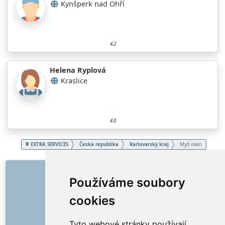
Kynšperk nad Ohří
4.2
Helena Ryplová
Kraslice
4.0
EXTRA SERVICES
Česká republika
Karlovarský kraj
Mytí oken
ODKAZY
Používáme soubory
O nás
cookies
Jak to všechno začalo
Ceník
Tyto webové stránky používají