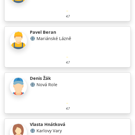
4.7
Pavel Beran
Mariánské Lázně
4.7
Denis Žák
Nová Role
4.7
Vlasta Hnátková
Karlovy Vary