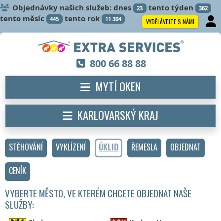
Objednávky našich služeb: dnes
tento týden
23
362
tento měsíc
tento rok
445
11 304
VYDĚLÁVEJTE S NÁMI
800 66 88 88
MYTÍ OKEN
KARLOVARSKÝ KRAJ
STĚHOVÁNÍ
VYKLÍZENÍ
ÚKLID
ŘEMESLA
OBJEDNAT
CENÍK
VYBERTE MĚSTO, VE KTERÉM CHCETE OBJEDNAT NAŠE
SLUŽBY: