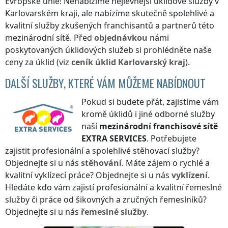
Evropské unie! Nenabízíme nejlevnější úklidové služby
v
Karlovarském kraji
, ale nabízíme skutečně spolehlivé a
kvalitní služby zkušených franchisantů a partnerů této
mezinárodní sítě. Před
objednávkou
námi
poskytovaných úklidových služeb si prohlédněte naše
ceny za úklid (viz
ceník
úklid
Karlovarský kraj
).
DALŠÍ SLUŽBY, KTERÉ VÁM MŮŽEME NABÍDNOUT
Pokud si budete přát, zajistíme vám
kromě úklidů i jiné odborné služby
naší
mezinárodní franchisové sítě
EXTRA SERVICES
. Potřebujete
zajistit profesionální a spolehlivé stěhovací služby?
Objednejte si u nás
stěhování
. Máte zájem o rychlé a
kvalitní vyklízecí práce? Objednejte si u nás
vyklízení
.
Hledáte kdo vám zajistí profesionální a kvalitní řemeslné
služby či práce od šikovných a zručných řemeslníků?
Objednejte si u nás
řemeslné služby
.