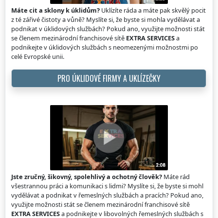
Máte cit a sklony k úklidům?
Uklízíte ráda a máte pak skvělý pocit
z té zářivé čistoty a vůně? Myslíte si, že byste si mohla vydělávat a
podnikat v úklidových službách? Pokud ano, využijte možnosti stát
se členem mezinárodní franchisové sítě
EXTRA SERVICES
a
podnikejte v úklidových službách s neomezenými možnostmi po
celé Evropské unii.
PRO ÚKLIDOVÉ FIRMY A UKLÍZEČKY
Jste zručný, šikovný, spolehlivý a ochotný člověk?
Máte rád
všestrannou práci a komunikaci s lidmi? Myslíte si, že byste si mohl
vydělávat a podnikat v řemeslných službách a pracích? Pokud ano,
využijte možnosti stát se členem mezinárodní franchisové sítě
EXTRA SERVICES
a podnikejte v libovolných řemeslných službách s