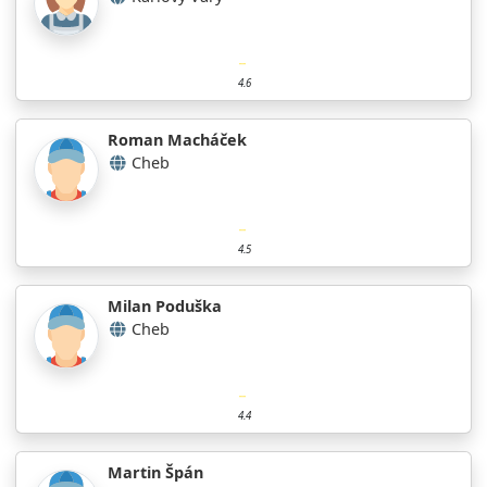
4.6
Roman Macháček
Cheb
4.5
Milan Poduška
Cheb
4.4
Martin Špán