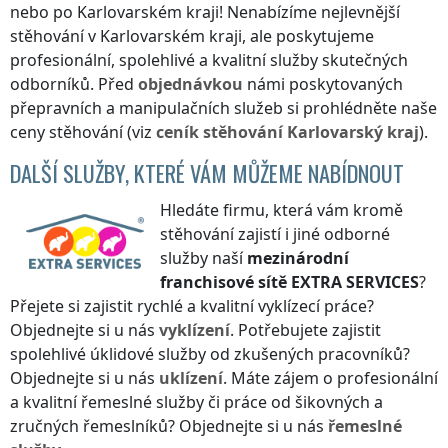
nebo
po Karlovarském kraji
! Nenabízíme nejlevnější
stěhování
v Karlovarském kraji
, ale poskytujeme
profesionální, spolehlivé a kvalitní služby skutečných
odborníků. Před
objednávkou
námi poskytovaných
přepravních a manipulačních služeb si prohlédněte naše
ceny stěhování (viz
ceník
stěhování
Karlovarský kraj
).
DALŠÍ SLUŽBY, KTERÉ VÁM MŮŽEME NABÍDNOUT
Hledáte firmu, která vám kromě
stěhování zajistí i jiné odborné
služby naší
mezinárodní
franchisové sítě
EXTRA SERVICES
?
Přejete si zajistit rychlé a kvalitní vyklízecí práce?
Objednejte si u nás
vyklízení
. Potřebujete zajistit
spolehlivé úklidové služby od zkušených pracovníků?
Objednejte si u nás
uklízení
. Máte zájem o profesionální
a kvalitní řemeslné služby či práce od šikovných a
zručných řemeslníků? Objednejte si u nás
řemeslné