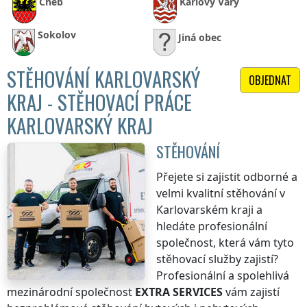
Cheb
Karlovy Vary
Sokolov
Jiná obec
STĚHOVÁNÍ KARLOVARSKÝ
OBJEDNAT
KRAJ - STĚHOVACÍ PRÁCE
KARLOVARSKÝ KRAJ
STĚHOVÁNÍ
Přejete si zajistit odborné a
velmi kvalitní stěhování
v
Karlovarském kraji
a
hledáte profesionální
společnost, která vám tyto
stěhovací služby zajistí?
Profesionální a spolehlivá
mezinárodní společnost
EXTRA SERVICES
vám zajistí