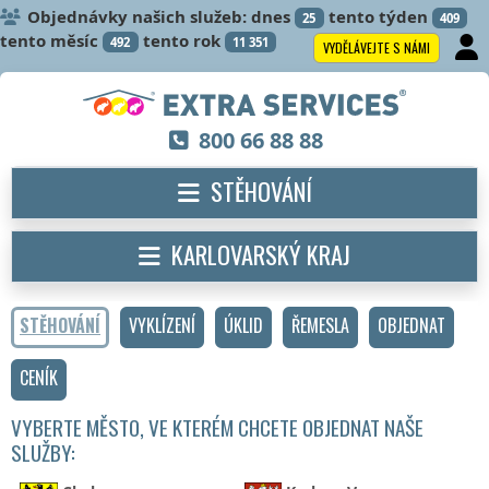
Objednávky našich služeb: dnes
tento týden
25
409
tento měsíc
tento rok
492
11 351
VYDĚLÁVEJTE S NÁMI
800 66 88 88
STĚHOVÁNÍ
KARLOVARSKÝ KRAJ
STĚHOVÁNÍ
VYKLÍZENÍ
ÚKLID
ŘEMESLA
OBJEDNAT
CENÍK
VYBERTE MĚSTO, VE KTERÉM CHCETE OBJEDNAT NAŠE
SLUŽBY: