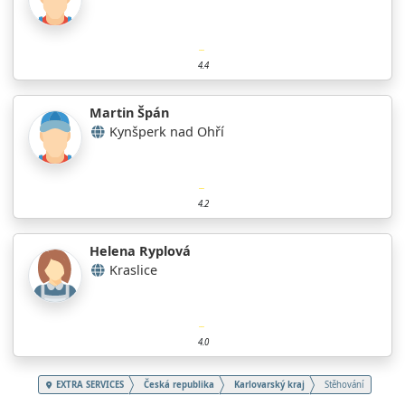
4.4
Martin Špán
Kynšperk nad Ohří
4.2
Helena Ryplová
Kraslice
4.0
EXTRA SERVICES
Česká republika
Karlovarský kraj
Stěhování