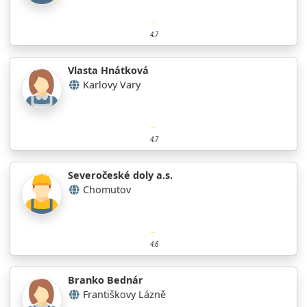
4.7
Vlasta Hnátková
Karlovy Vary
4.7
Severočeské doly a.s.
Chomutov
4.6
Branko Bednár
Františkovy Lázně