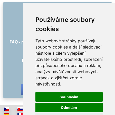
ODKAZY
O nás
Používáme soubory
Jak to všechno začalo
cookies
Ceník
Všeobecné obchodní podmínky
Tyto webové stránky používají
FAQ - pro objednatele
FAQ - pro poskytovatele
soubory cookies a další sledovací
Reklama a marketing
nástroje s cílem vylepšení
Blog
uživatelského prostředí, zobrazení
Recenze objednávek s hodnocením
přizpůsobeného obsahu a reklam,
Kontakt
analýzy návštěvnosti webových
SOCIÁLNÍ SÍTĚ
stránek a zjištění zdroje
návštěvnosti.
Souhlasím
Odmítám