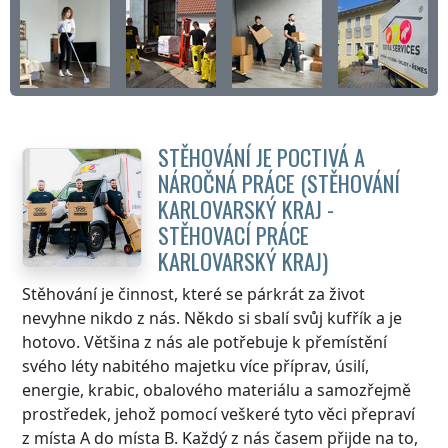
STĚHOVÁNÍ JE POCTIVÁ A
NÁROČNÁ PRÁCE (STĚHOVÁNÍ
KARLOVARSKÝ KRAJ
-
STĚHOVACÍ PRÁCE
KARLOVARSKÝ KRAJ
)
Stěhování je činnost, které se párkrát za život
nevyhne nikdo z nás. Někdo si sbalí svůj kufřík a je
hotovo. Většina z nás ale potřebuje k přemístění
svého léty nabitého majetku více příprav, úsilí,
energie, krabic, obalového materiálu a samozřejmě
prostředek, jehož pomocí veškeré tyto věci přepraví
z místa A do místa B. Každý z nás časem přijde na to,