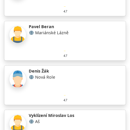
4.7
Pavel Beran
Mariánské Lázně
4.7
Denis Žák
Nová Role
4.7
Vyklízení Miroslav Los
Aš