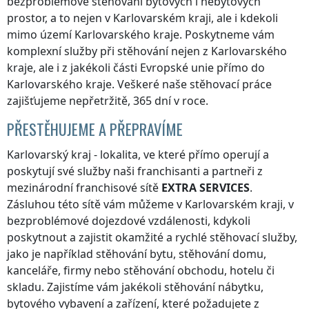
bezproblémové stěhování bytových i nebytových
prostor, a to nejen
v Karlovarském kraji
, ale i kdekoli
mimo území Karlovarského kraje
. Poskytneme vám
komplexní služby při stěhování nejen
z Karlovarského
kraje
, ale i z jakékoli části Evropské unie přímo
do
Karlovarského kraje
. Veškeré naše stěhovací práce
zajišťujeme nepřetržitě, 365 dní v roce.
PŘESTĚHUJEME A PŘEPRAVÍME
Karlovarský kraj
- lokalita, ve které přímo operují a
poskytují své služby naši franchisanti a partneři z
mezinárodní franchisové sítě
EXTRA SERVICES
.
Zásluhou této sítě vám můžeme
v Karlovarském kraji
, v
bezproblémové dojezdové vzdálenosti, kdykoli
poskytnout a zajistit okamžité a rychlé stěhovací služby,
jako je například stěhování bytu, stěhování domu,
kanceláře, firmy nebo stěhování obchodu, hotelu či
skladu. Zajistíme vám jakékoli stěhování nábytku,
bytového vybavení a zařízení, které požadujete
z