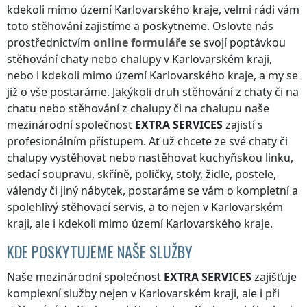
kdekoli
mimo území Karlovarského kraje
, velmi rádi vám
toto stěhování zajistíme a poskytneme. Oslovte nás
prostřednictvím
online formuláře
se svojí poptávkou
stěhování chaty nebo chalupy
v Karlovarském kraji
,
nebo i kdekoli
mimo území Karlovarského kraje
, a my se
již o vše postaráme. Jakýkoli druh stěhování z chaty či na
chatu nebo stěhování z chalupy či na chalupu naše
mezinárodní společnost
EXTRA SERVICES
zajistí s
profesionálním přístupem. Ať už chcete ze své chaty či
chalupy vystěhovat nebo nastěhovat kuchyňskou linku,
sedací soupravu, skříně, poličky, stoly, židle, postele,
válendy či jiný nábytek, postaráme se vám o kompletní a
spolehlivý stěhovací servis, a to nejen
v Karlovarském
kraji
, ale i kdekoli
mimo území Karlovarského kraje
.
KDE POSKYTUJEME NAŠE SLUŽBY
Naše mezinárodní společnost
EXTRA SERVICES
zajišťuje
komplexní služby nejen
v Karlovarském kraji
, ale i při