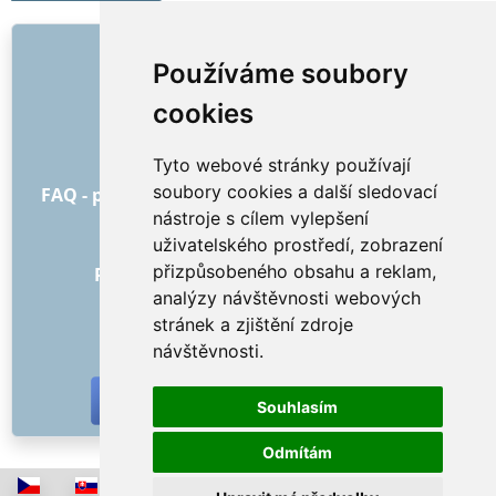
ODKAZY
Používáme soubory
O nás
cookies
Jak to všechno začalo
Ceník
Tyto webové stránky používají
Všeobecné obchodní podmínky
soubory cookies a další sledovací
FAQ - pro objednatele
FAQ - pro poskytovatele
nástroje s cílem vylepšení
Reklama a marketing
uživatelského prostředí, zobrazení
Blog
přizpůsobeného obsahu a reklam,
Recenze objednávek s hodnocením
analýzy návštěvnosti webových
Kontakt
stránek a zjištění zdroje
SOCIÁLNÍ SÍTĚ
návštěvnosti.
Souhlasím
Odmítám