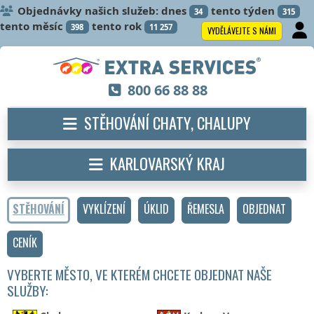
Objednávky našich služeb: dnes
tento týden
34
315
tento měsíc
tento rok
398
11 257
VYDĚLÁVEJTE S NÁMI
800 66 88 88
STĚHOVÁNÍ CHATY, CHALUPY
KARLOVARSKÝ KRAJ
STĚHOVÁNÍ
VYKLÍZENÍ
ÚKLID
ŘEMESLA
OBJEDNAT
CENÍK
VYBERTE MĚSTO, VE KTERÉM CHCETE OBJEDNAT NAŠE
SLUŽBY: