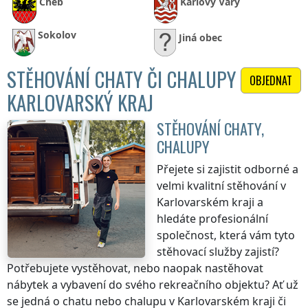
Cheb
Karlovy Vary
Sokolov
Jiná obec
STĚHOVÁNÍ CHATY ČI CHALUPY
OBJEDNAT
KARLOVARSKÝ KRAJ
STĚHOVÁNÍ CHATY,
CHALUPY
Přejete si zajistit odborné a
velmi kvalitní stěhování
v
Karlovarském kraji
a
hledáte profesionální
společnost, která vám tyto
stěhovací služby zajistí?
Potřebujete vystěhovat, nebo naopak nastěhovat
nábytek a vybavení do svého rekreačního objektu? Ať už
se jedná o chatu nebo chalupu
v Karlovarském kraji
či