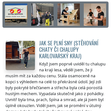
JAK SE PLNÍ SNY (STĚHOVÁNÍ
CHATY ČI CHALUPY
KARLOVARSKÝ KRAJ
)
Když jsem poprvé uviděl tu chalupu
na kraji lesa, věděl jsem, že ji
musím mít za každou cenu. Stála osamoceně na
kopci s výhledem na celé to překrásné údolí. Její zdi
byly pokryté břečťanem a střecha byla celá porostlá
hustým mechem. Vypadala skutečně jako z pohádky.
Uvnitř byla tma, prach, špína a smrad, ale já jsem byl
úplně okouzlen. Viděl jsem, jak se promění v útulný