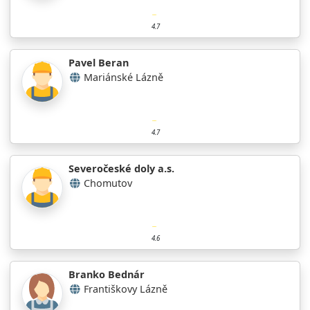
4.7
Pavel Beran
Mariánské Lázně
4.7
Severočeské doly a.s.
Chomutov
4.6
Branko Bednár
Františkovy Lázně