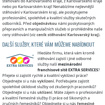
stěhování
do Karlovarského kraje
,
z Karlovarského kraje
nebo
po Karlovarském kraji
! Nenabízíme nejlevnější
stěhování
v Karlovarském kraji
, ale poskytujeme
profesionální, spolehlivé a kvalitní služby skutečných
odborníků. Před
objednávkou
námi poskytovaných
přepravních a manipulačních služeb si prohlédněte naše
ceny stěhování (viz
ceník
stěhování
Karlovarský kraj
).
DALŠÍ SLUŽBY, KTERÉ VÁM MŮŽEME NABÍDNOUT
Hledáte firmu, která vám kromě
stěhování zajistí i jiné odborné
služby naší
mezinárodní
franchisové sítě
EXTRA SERVICES
?
Přejete si zajistit rychlé a kvalitní vyklízecí práce?
Objednejte si u nás
vyklízení
. Potřebujete zajistit
spolehlivé úklidové služby od zkušených pracovníků?
Objednejte si u nás
uklízení
. Máte zájem o profesionální
a kvalitní řemeslné služby či práce od šikovných a
zručných řemeslníků? Objednejte si u nás
řemeslné