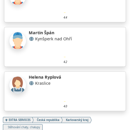
4.4
Martin Špán
Kynšperk nad Ohří
4.2
Helena Ryplová
Kraslice
4.0
EXTRA SERVICES
Česká republika
Karlovarský kraj
Stěhování chaty, chalupy