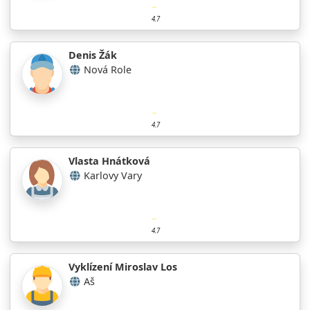
4.7
Denis Žák
Nová Role
4.7
Vlasta Hnátková
Karlovy Vary
4.7
Vyklízení Miroslav Los
Aš