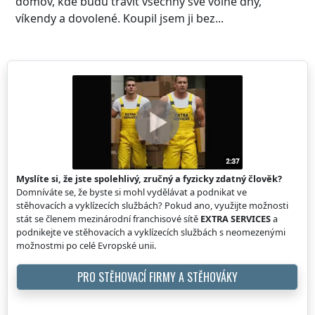
domov, kde budu trávit všechny své volné dny,
víkendy a dovolené. Koupil jsem ji bez...
Myslíte si, že jste spolehlivý, zručný a fyzicky zdatný člověk?
Domníváte se, že byste si mohl vydělávat a podnikat ve
stěhovacích a vyklízecích službách? Pokud ano, využijte možnosti
stát se členem mezinárodní franchisové sítě
EXTRA SERVICES
a
podnikejte ve stěhovacích a vyklízecích službách s neomezenými
možnostmi po celé Evropské unii.
PRO STĚHOVACÍ FIRMY A STĚHOVÁKY