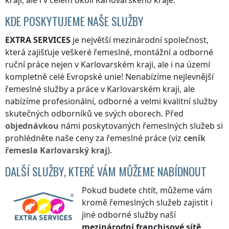
kraji
, ale i v celém okolí
Karlovarského kraje
.
KDE POSKYTUJEME NAŠE SLUŽBY
EXTRA SERVICES
je největší mezinárodní společnost,
která zajišťuje veškeré řemeslné, montážní a odborné
ruční práce nejen
v Karlovarském kraji
, ale i na území
kompletně celé Evropské unie! Nenabízíme nejlevnější
řemeslné služby a práce
v Karlovarském kraji
, ale
nabízíme profesionální, odborné a velmi kvalitní služby
skutečných odborníků ve svých oborech. Před
objednávkou
námi poskytovaných řemeslných služeb si
prohlédněte naše ceny za řemeslné práce (viz
ceník
řemesla
Karlovarský kraj
).
DALŠÍ SLUŽBY, KTERÉ VÁM MŮŽEME NABÍDNOUT
Pokud budete chtít, můžeme vám
kromě řemeslných služeb zajistit i
jiné odborné služby naší
mezinárodní franchisové sítě