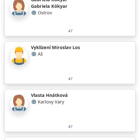
Gabriela Kökyar
Ostrov
4.7
Vyklízení Miroslav Los
Aš
4.7
Vlasta Hnátková
Karlovy Vary
4.7