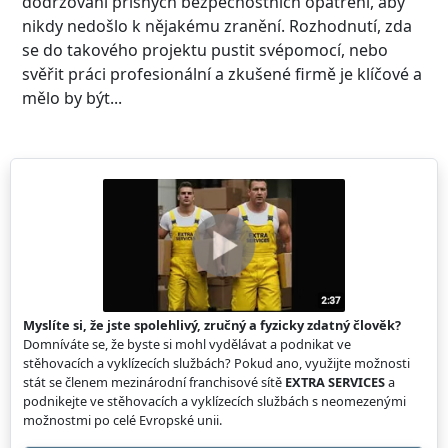
dodržování přísných bezpečnostních opatření, aby
nikdy nedošlo k nějakému zranění. Rozhodnutí, zda
se do takového projektu pustit svépomocí, nebo
svěřit práci profesionální a zkušené firmě je klíčové a
mělo by být...
Myslíte si, že jste spolehlivý, zručný a fyzicky zdatný člověk?
Domníváte se, že byste si mohl vydělávat a podnikat ve
stěhovacích a vyklízecích službách? Pokud ano, využijte možnosti
stát se členem mezinárodní franchisové sítě
EXTRA SERVICES
a
podnikejte ve stěhovacích a vyklízecích službách s neomezenými
možnostmi po celé Evropské unii.