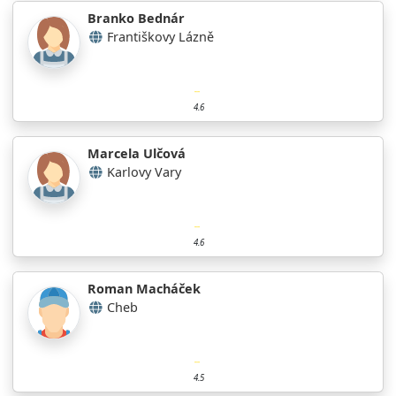
Branko Bednár
Františkovy Lázně
4.6
Marcela Ulčová
Karlovy Vary
4.6
Roman Macháček
Cheb
4.5