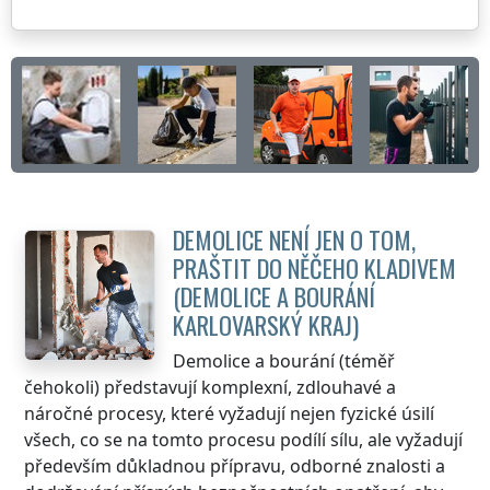
DEMOLICE NENÍ JEN O TOM,
PRAŠTIT DO NĚČEHO KLADIVEM
(DEMOLICE A BOURÁNÍ
KARLOVARSKÝ KRAJ
)
Demolice a bourání (téměř
čehokoli) představují komplexní, zdlouhavé a
náročné procesy, které vyžadují nejen fyzické úsilí
všech, co se na tomto procesu podílí sílu, ale vyžadují
především důkladnou přípravu, odborné znalosti a