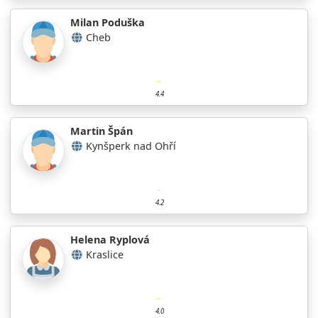
Milan Poduška
Cheb
4.4
Martin Špán
Kynšperk nad Ohří
4.2
Helena Ryplová
Kraslice
4.0