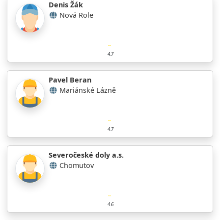
Denis Žák
Nová Role
4.7
Pavel Beran
Mariánské Lázně
4.7
Severočeské doly a.s.
Chomutov
4.6