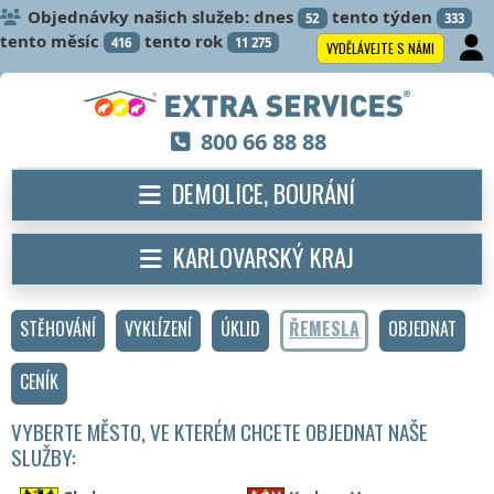
Objednávky našich služeb: dnes
tento týden
52
333
tento měsíc
tento rok
416
11 275
VYDĚLÁVEJTE S NÁMI
800 66 88 88
DEMOLICE, BOURÁNÍ
KARLOVARSKÝ KRAJ
STĚHOVÁNÍ
VYKLÍZENÍ
ÚKLID
ŘEMESLA
OBJEDNAT
CENÍK
VYBERTE MĚSTO, VE KTERÉM CHCETE OBJEDNAT NAŠE
SLUŽBY: