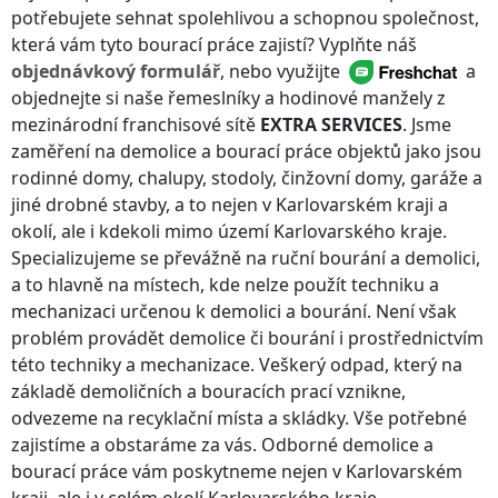
potřebujete sehnat spolehlivou a schopnou společnost,
která vám tyto bourací práce zajistí? Vyplňte náš
objednávkový formulář
, nebo využijte
a
objednejte si naše řemeslníky a hodinové manžely z
mezinárodní franchisové sítě
EXTRA SERVICES
. Jsme
zaměření na demolice a bourací práce objektů jako jsou
rodinné domy, chalupy, stodoly, činžovní domy, garáže a
jiné drobné stavby, a to nejen
v Karlovarském kraji
a
okolí, ale i kdekoli
mimo území Karlovarského kraje
.
Specializujeme se převážně na ruční bourání a demolici,
a to hlavně na místech, kde nelze použít techniku a
mechanizaci určenou k demolici a bourání. Není však
problém provádět demolice či bourání i prostřednictvím
této techniky a mechanizace. Veškerý odpad, který na
základě demoličních a bouracích prací vznikne,
odvezeme na recyklační místa a skládky. Vše potřebné
zajistíme a obstaráme za vás. Odborné demolice a
bourací práce vám poskytneme nejen
v Karlovarském