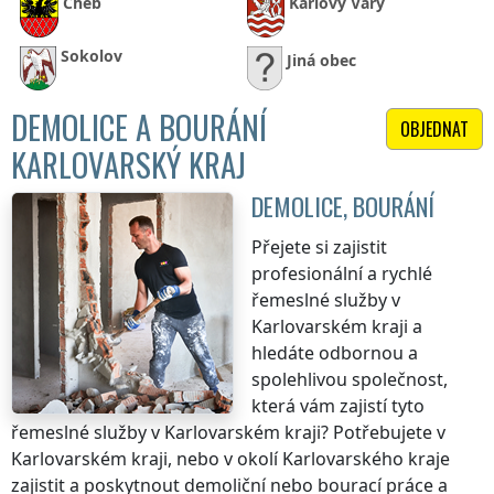
Cheb
Karlovy Vary
Sokolov
Jiná obec
DEMOLICE A BOURÁNÍ
OBJEDNAT
KARLOVARSKÝ KRAJ
DEMOLICE, BOURÁNÍ
Přejete si zajistit
profesionální a rychlé
řemeslné služby
v
Karlovarském kraji
a
hledáte odbornou a
spolehlivou společnost,
která vám zajistí tyto
řemeslné služby
v Karlovarském kraji
? Potřebujete
v
Karlovarském kraji
, nebo v okolí
Karlovarského kraje
zajistit a poskytnout demoliční nebo bourací práce a