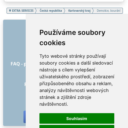
EXTRA SERVICES
Česká republika
Karlovarský kraj
Demolice, bourání
ODKAZY
Používáme soubory
O nás
cookies
Jak to všechno začalo
Ceník
Tyto webové stránky používají
Všeobecné obchodní podmínky
soubory cookies a další sledovací
FAQ - pro objednatele
FAQ - pro poskytovatele
nástroje s cílem vylepšení
Reklama a marketing
uživatelského prostředí, zobrazení
Blog
přizpůsobeného obsahu a reklam,
Recenze objednávek s hodnocením
analýzy návštěvnosti webových
Kontakt
stránek a zjištění zdroje
SOCIÁLNÍ SÍTĚ
návštěvnosti.
Souhlasím