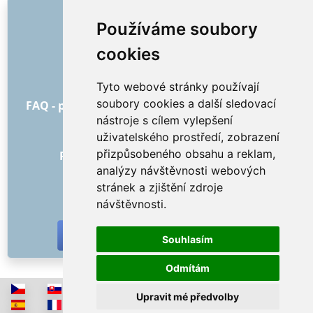
ODKAZY
Používáme soubory
O nás
cookies
Jak to všechno začalo
Ceník
Tyto webové stránky používají
Všeobecné obchodní podmínky
soubory cookies a další sledovací
FAQ - pro objednatele
FAQ - pro poskytovatele
nástroje s cílem vylepšení
Reklama a marketing
uživatelského prostředí, zobrazení
Blog
přizpůsobeného obsahu a reklam,
Recenze objednávek s hodnocením
analýzy návštěvnosti webových
Kontakt
stránek a zjištění zdroje
SOCIÁLNÍ SÍTĚ
návštěvnosti.
Souhlasím
Odmítám
Upravit mé předvolby