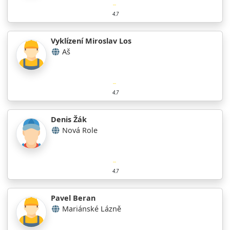
4.7
Vyklízení Miroslav Los
Aš
4.7
Denis Žák
Nová Role
4.7
Pavel Beran
Mariánské Lázně