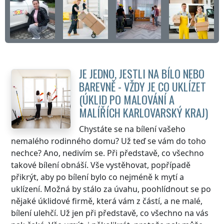
JE JEDNO, JESTLI NA BÍLO NEBO
BAREVNĚ - VŽDY JE CO UKLÍZET
(ÚKLID PO MALOVÁNÍ A
MALÍŘÍCH
KARLOVARSKÝ KRAJ
)
Chystáte se na bílení vašeho
nemalého rodinného domu? Už teď se vám do toho
nechce? Ano, nedivím se. Při představě, co všechno
takové bílení obnáší. Vše vystěhovat, popřípadě
přikrýt, aby po bílení bylo co nejméně k mytí a
uklízení. Možná by stálo za úvahu, poohlídnout se po
nějaké úklidové firmě, která vám z částí, a ne malé,
bílení ulehčí. Už jen při představě, co všechno na vás