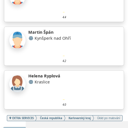
4.4
Martin Špán
Kynšperk nad Ohří
4.2
Helena Ryplová
Kraslice
4.0
EXTRA SERVICES
Česká republika
Karlovarský kraj
Úklid po malování