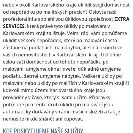
nebo v okolí
Karlovarského kraje
uklidit svoji domácnost
od nepořádku po malířských pracích? Oslovte naši
profesionální a spolehlivou úklidovou společnost
EXTRA
SERVICES
, která právě tyto úklidy po malování
v
Karlovarském kraji
zajišťuje. Velmi rádi vám pomůžeme
uklidit veškerý nepořádek, který po malování často
zůstane na podlahách, na nábytku, ale i na oknech ve
vašich nemovitostech
v Karlovarském kraji
. Uklidíme
celou vaši domácnost od tohoto nepořádku po
malování, umyjeme okna i dveře, důkladně umyjeme
podlahu, šetrně umyjeme nábytek. Veškeré úklidy po
malování nebo úklidy po malířích
v Karlovarském kraji
či
kdekoli
mimo území Karlovarského kraje
jsou
prováděny v čase, který si sami určíte. Přípravky
potřebné pro tento druh úklidu po malování jsou
automaticky dodávány v rámci našich služeb a tak je
nemusíte nikde shánět ani kupovat.
KDE POSKYTUJEME NAŠE SLUŽBY