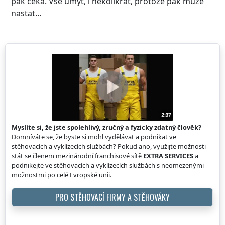
pak čeká. Vše umýt, i několikrát, protože pak může
nastat...
Myslíte si, že jste spolehlivý, zručný a fyzicky zdatný člověk?
Domníváte se, že byste si mohl vydělávat a podnikat ve
stěhovacích a vyklízecích službách? Pokud ano, využijte možnosti
stát se členem mezinárodní franchisové sítě
EXTRA SERVICES
a
podnikejte ve stěhovacích a vyklízecích službách s neomezenými
možnostmi po celé Evropské unii.
PRO STĚHOVACÍ FIRMY A STĚHOVÁKY