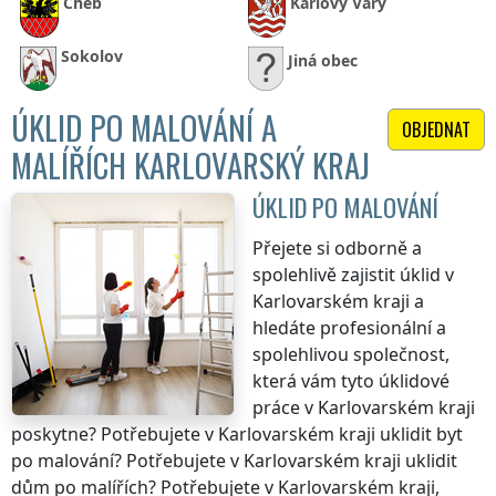
Cheb
Karlovy Vary
Sokolov
Jiná obec
ÚKLID PO MALOVÁNÍ A
OBJEDNAT
MALÍŘÍCH KARLOVARSKÝ KRAJ
ÚKLID PO MALOVÁNÍ
Přejete si odborně a
spolehlivě zajistit úklid
v
Karlovarském kraji
a
hledáte profesionální a
spolehlivou společnost,
která vám tyto úklidové
práce
v Karlovarském kraji
poskytne? Potřebujete
v Karlovarském kraji
uklidit byt
po malování? Potřebujete
v Karlovarském kraji
uklidit
dům po malířích? Potřebujete
v Karlovarském kraji
,