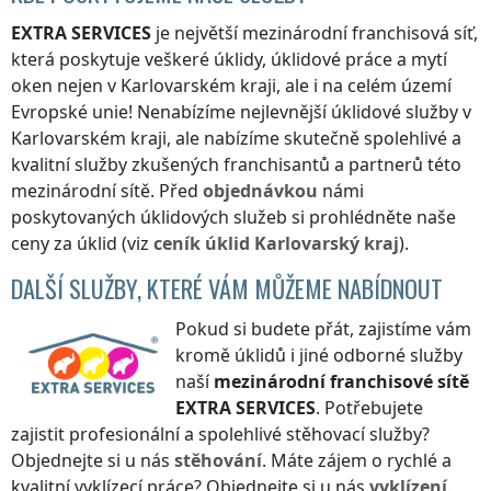
EXTRA SERVICES
je největší mezinárodní franchisová síť,
která poskytuje veškeré úklidy, úklidové práce a mytí
oken nejen
v Karlovarském kraji
, ale i na celém území
Evropské unie! Nenabízíme nejlevnější úklidové služby
v
Karlovarském kraji
, ale nabízíme skutečně spolehlivé a
kvalitní služby zkušených franchisantů a partnerů této
mezinárodní sítě. Před
objednávkou
námi
poskytovaných úklidových služeb si prohlédněte naše
ceny za úklid (viz
ceník
úklid
Karlovarský kraj
).
DALŠÍ SLUŽBY, KTERÉ VÁM MŮŽEME NABÍDNOUT
Pokud si budete přát, zajistíme vám
kromě úklidů i jiné odborné služby
naší
mezinárodní franchisové sítě
EXTRA SERVICES
. Potřebujete
zajistit profesionální a spolehlivé stěhovací služby?
Objednejte si u nás
stěhování
. Máte zájem o rychlé a
kvalitní vyklízecí práce? Objednejte si u nás
vyklízení
.