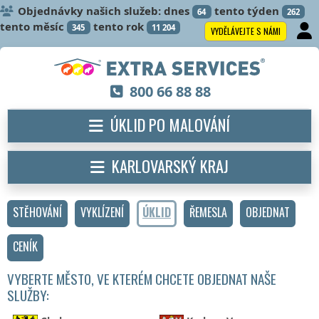
Objednávky našich služeb: dnes
tento týden
64
262
tento měsíc
tento rok
345
11 204
VYDĚLÁVEJTE S NÁMI
800 66 88 88
ÚKLID PO MALOVÁNÍ
KARLOVARSKÝ KRAJ
STĚHOVÁNÍ
VYKLÍZENÍ
ÚKLID
ŘEMESLA
OBJEDNAT
CENÍK
VYBERTE MĚSTO, VE KTERÉM CHCETE OBJEDNAT NAŠE
SLUŽBY: