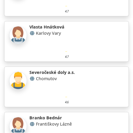
4.7
Vlasta Hnátková
Karlovy Vary
4.7
Severočeské doly a.s.
Chomutov
4.6
Branko Bednár
Františkovy Lázně