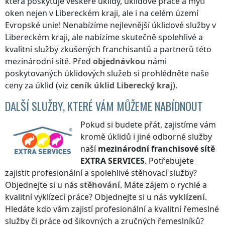
která poskytuje veškeré úklidy, úklidové práce a mytí
oken nejen
v Libereckém kraji
, ale i na celém území
Evropské unie! Nenabízíme nejlevnější úklidové služby
v
Libereckém kraji
, ale nabízíme skutečně spolehlivé a
kvalitní služby zkušených franchisantů a partnerů této
mezinárodní sítě. Před
objednávkou
námi
poskytovaných úklidových služeb si prohlédněte naše
ceny za úklid (viz
ceník
úklid
Liberecký kraj
).
DALŠÍ SLUŽBY, KTERÉ VÁM MŮŽEME NABÍDNOUT
Pokud si budete přát, zajistíme vám
kromě úklidů i jiné odborné služby
naší
mezinárodní franchisové sítě
EXTRA SERVICES
. Potřebujete
zajistit profesionální a spolehlivé stěhovací služby?
Objednejte si u nás
stěhování
. Máte zájem o rychlé a
kvalitní vyklízecí práce? Objednejte si u nás
vyklízení
.
Hledáte kdo vám zajistí profesionální a kvalitní řemeslné
služby či práce od šikovných a zručných řemeslníků?