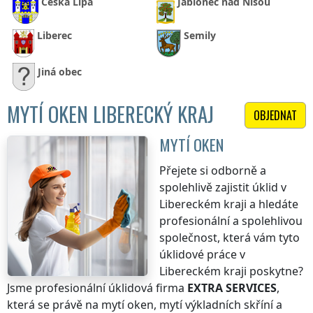
Česká Lípa
Jablonec nad Nisou
Liberec
Semily
Jiná obec
MYTÍ OKEN LIBERECKÝ KRAJ
OBJEDNAT
MYTÍ OKEN
Přejete si odborně a
spolehlivě zajistit úklid
v
Libereckém kraji
a hledáte
profesionální a spolehlivou
společnost, která vám tyto
úklidové práce
v
Libereckém kraji
poskytne?
Jsme profesionální úklidová firma
EXTRA SERVICES
,
která se právě na mytí oken, mytí výkladních skříní a