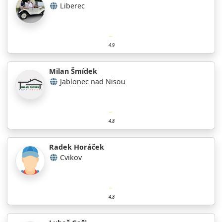
Liberec
4.9
Milan Šmídek
Jablonec nad Nisou
4.8
Radek Horáček
Cvikov
4.8