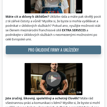
Máte cit a sklony k úklidům?
Uklízíte ráda a máte pak skvělý pocit
z té zářivé čistoty a vůně? Myslíte si, že byste si mohla vydělávat a
podnikat v úklidových službách? Pokud ano, využijte možnosti stát
se členem mezinárodní franchisové sítě
EXTRA SERVICES
a
podnikejte v úklidových službách s neomezenými možnostmi po
celé Evropské unii.
PRO ÚKLIDOVÉ FIRMY A UKLÍZEČKY
Jste zručný, šikovný, spolehlivý a ochotný člověk?
Máte rád
všestrannou práci a komunikaci s lidmi? Myslíte si, že byste si mohl