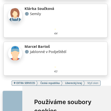
Klárka Součková
Semily
4.4
Marcel Bartoš
Jablonné v Podještědí
4.3
EXTRA SERVICES
Česká republika
Liberecký kraj
Mytí oken
ODKAZY
Používáme soubory
O nás
cookies