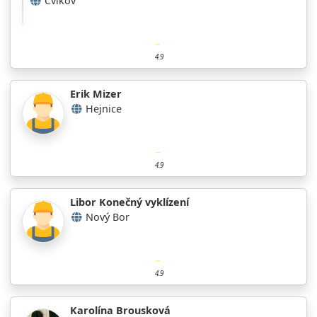
Cvikov
4.9
Erik Mizer
Hejnice
4.9
Libor Konečný vyklízení
Nový Bor
4.9
Karolína Brousková