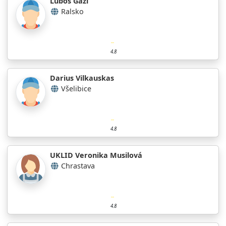
Luboš Gaži
Ralsko
4.8
Darius Vilkauskas
Všelibice
4.8
UKLID Veronika Musilová
Chrastava
4.8