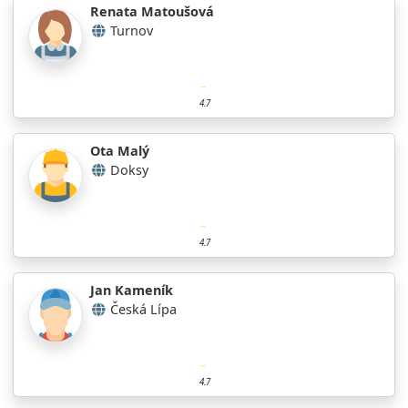
Renata Matoušová
Turnov
4.7
Ota Malý
Doksy
4.7
Jan Kameník
Česká Lípa
4.7