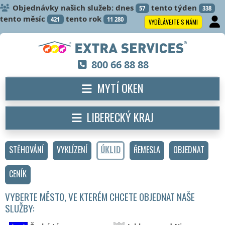
Objednávky našich služeb: dnes
tento týden
57
338
tento měsíc
tento rok
421
11 280
VYDĚLÁVEJTE S NÁMI
800 66 88 88
MYTÍ OKEN
LIBERECKÝ KRAJ
STĚHOVÁNÍ
VYKLÍZENÍ
ÚKLID
ŘEMESLA
OBJEDNAT
CENÍK
VYBERTE MĚSTO, VE KTERÉM CHCETE OBJEDNAT NAŠE
SLUŽBY: