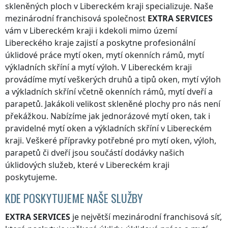
skleněných ploch
v Libereckém kraji
specializuje. Naše
mezinárodní franchisová společnost
EXTRA SERVICES
vám
v Libereckém kraji
i kdekoli
mimo území
Libereckého kraje
zajistí a poskytne profesionální
úklidové práce mytí oken, mytí okenních rámů, mytí
výkladních skříní a mytí výloh.
V Libereckém kraji
provádíme mytí veškerých druhů a tipů oken, mytí výloh
a výkladních skříní včetně okenních rámů, mytí dveří a
parapetů. Jakákoli velikost skleněné plochy pro nás není
překážkou. Nabízíme jak jednorázové mytí oken, tak i
pravidelné mytí oken a výkladních skříní
v Libereckém
kraji
. Veškeré přípravky potřebné pro mytí oken, výloh,
parapetů či dveří jsou součástí dodávky našich
úklidových služeb, které
v Libereckém kraji
poskytujeme.
KDE POSKYTUJEME NAŠE SLUŽBY
EXTRA SERVICES
je největší mezinárodní franchisová síť,