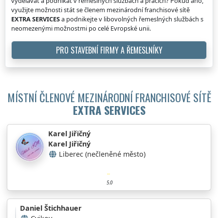
vydělávat a podnikat v řemeslných službách a pracích? Pokud ano,
využijte možnosti stát se členem mezinárodní franchisové sítě
EXTRA SERVICES
a podnikejte v libovolných řemeslných službách s
neomezenými možnostmi po celé Evropské unii.
PRO STAVEBNÍ FIRMY A ŘEMESLNÍKY
MÍSTNÍ ČLENOVÉ MEZINÁRODNÍ FRANCHISOVÉ SÍTĚ
EXTRA SERVICES
Karel Jiřičný
Karel Jiřičný
Liberec (nečleněné město)
5.0
Daniel Štichhauer