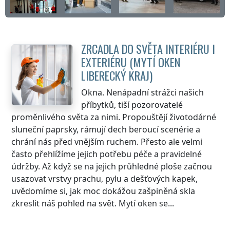
ZRCADLA DO SVĚTA INTERIÉRU I
EXTERIÉRU (MYTÍ OKEN
LIBERECKÝ KRAJ
)
Okna. Nenápadní strážci našich
příbytků, tiší pozorovatelé
proměnlivého světa za nimi. Propouštějí životodárné
sluneční paprsky, rámují dech beroucí scenérie a
chrání nás před vnějším ruchem. Přesto ale velmi
často přehlížíme jejich potřebu péče a pravidelné
údržby. Až když se na jejich průhledné ploše začnou
usazovat vrstvy prachu, pylu a dešťových kapek,
uvědomíme si, jak moc dokážou zašpiněná skla
zkreslit náš pohled na svět. Mytí oken se...