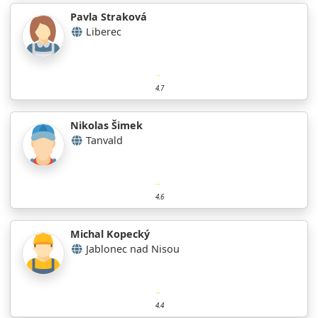
Pavla Straková
Liberec
4.7
Nikolas Šimek
Tanvald
4.6
Michal Kopecký
Jablonec nad Nisou
4.4