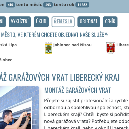
en
tento měsíc
tento rok
410
493
11 352
NÍ
VYKLÍZENÍ
ÚKLID
ŘEMESLA
OBJEDNAT
CENÍK
 MĚSTO, VE KTERÉM CHCETE OBJEDNAT NAŠE SLUŽBY:
ská Lípa
Jablonec nad Nisou
Libere
á obec
Ž GARÁŽOVÝCH VRAT LIBERECKÝ KRAJ
MONTÁŽ GARÁŽOVÝCH VRAT
Přejete si zajistit profesionální a rych
odbornou a spolehlivou společnost, kte
Libereckém kraji
? Chtěli byste si poří
nová garážová vrata? Potřebujete odb
Libereckém kraji
, nebo v okolí
Libereck