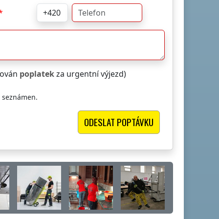
čtován
poplatek
za urgentní výjezd)
i seznámen.