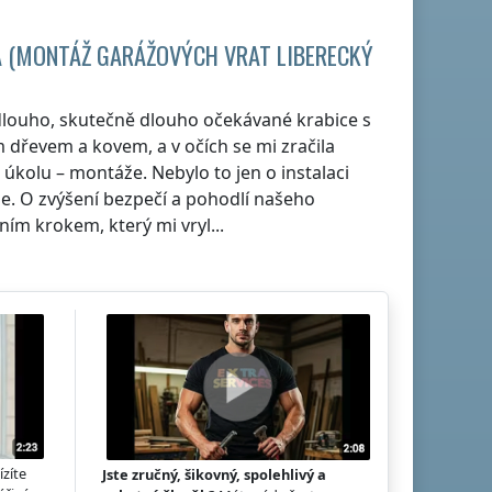
A (MONTÁŽ GARÁŽOVÝCH VRAT
LIBERECKÝ
dlouho, skutečně dlouho očekávané krabice s
 dřevem a kovem, a v očích se mi zračila
úkolu – montáže. Nebylo to jen o instalaci
že. O zvýšení bezpečí a pohodlí našeho
m krokem, který mi vryl...
ízíte
Jste zručný, šikovný, spolehlivý a