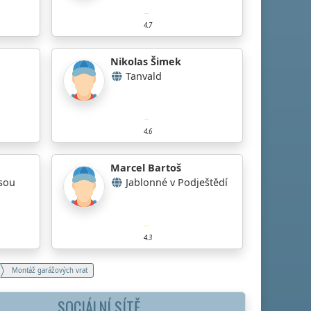
4.7
Nikolas Šimek
Tanvald
4.6
Marcel Bartoš
sou
Jablonné v Podještědí
4.3
Montáž garážových vrat
SOCIÁLNÍ SÍTĚ