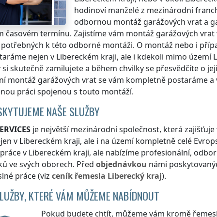
hodinoví manželé z mezinárodní franch
odbornou montáž garážových vrat a ga
 časovém termínu. Zajistíme vám montáž garážových vrat v
 potřebných k této odborné montáži. O montáž nebo i příp
taráme nejen
v Libereckém kraji
, ale i kdekoli
mimo území L
 si skutečně zamilujete a během chvilky se přesvědčíte o jeji
ní montáž garážových vrat se vám kompletně postaráme a 
ou práci spojenou s touto montáží.
SKYTUJEME NAŠE SLUŽBY
ERVICES
je největší mezinárodní společnost, která zajišťu
ejen
v Libereckém kraji
, ale i na území kompletně celé Evro
 práce
v Libereckém kraji
, ale nabízíme profesionální, odbor
ků ve svých oborech. Před
objednávkou
námi poskytovanýc
lné práce (viz
ceník
řemesla
Liberecký kraj
).
SLUŽBY, KTERÉ VÁM MŮŽEME NABÍDNOUT
Pokud budete chtít, můžeme vám kromě řemeslnýc