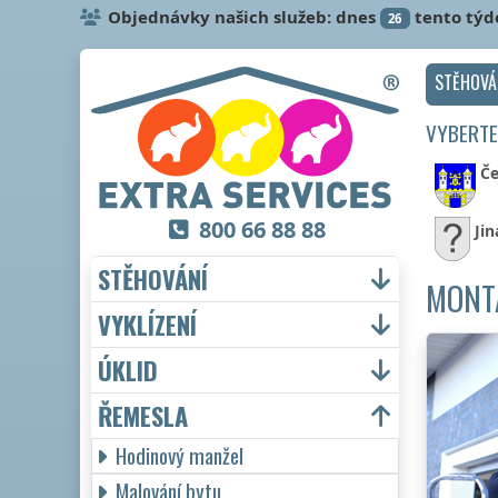
Objednávky našich služeb: dnes
tento týd
26
STĚHOVÁ
VYBERTE
Če
800 66 88 88
Jin
STĚHOVÁNÍ
MONTÁ
VYKLÍZENÍ
ÚKLID
ŘEMESLA
Hodinový manžel
Malování bytu