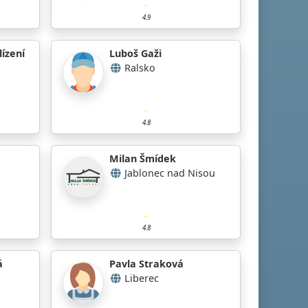
4.9
ízení
Luboš Gaži
Ralsko
4.8
Milan Šmídek
Jablonec nad Nisou
4.8
á
Pavla Straková
Liberec