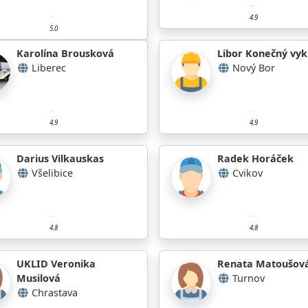
4.9
5.0
Karolína Brousková
Libor Konečný vykl
Liberec
Nový Bor
4.9
4.9
Darius Vilkauskas
Radek Horáček
Všelibice
Cvikov
4.8
4.8
UKLID Veronika
Renata Matoušov
Musilová
Turnov
Chrastava