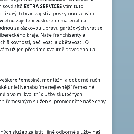
isové sítě
EXTRA SERVICES
vám tuto
rážových bran zajistí a poskytnou ve vámi
četně zajištění veškerého materiálu a
adnou zakázkovou úpravu garážových vrat se
ibereckého kraje
. Naše franchisanty a
ch šikovnosti, pečlivosti a obětavosti. O
vám už jen předáme kvalitně odvedenou a
je veškeré řemeslné, montážní a odborné ruční
pské unie! Nenabízíme nejlevnější řemeslné
né a velmi kvalitní služby skutečných
h řemeslných služeb si prohlédněte naše ceny
h služeb zajistit i jiné odborné služby naší