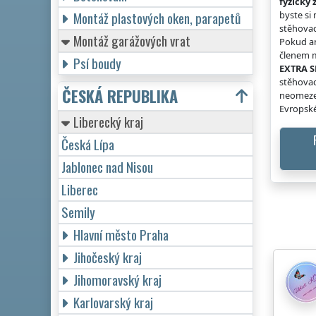
fyzicky 
Montáž plastových oken, parapetů
byste si
stěhovac
Montáž garážových vrat
Pokud an
členem m
Psí boudy
EXTRA S
stěhovac
ČESKÁ REPUBLIKA
neomeze
Evropské
Liberecký kraj
Česká Lípa
Jablonec nad Nisou
Liberec
Semily
Hlavní město Praha
Jihočeský kraj
Jihomoravský kraj
Karlovarský kraj