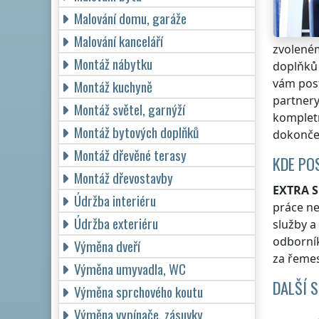
Malování domu, garáže
Malování kanceláří
zvoleném
Montáž nábytku
doplňků
vám pos
Montáž kuchyně
partnery
Montáž světel, garnýží
komplet
Montáž bytových doplňků
dokončen
Montáž dřevěné terasy
KDE PO
Montáž dřevostavby
EXTRA S
Údržba interiéru
práce n
Údržba exteriéru
služby a
odborní
Výměna dveří
za řemes
Výměna umyvadla, WC
DALŠÍ 
Výměna sprchového koutu
Výměna vypínače, zásuvky