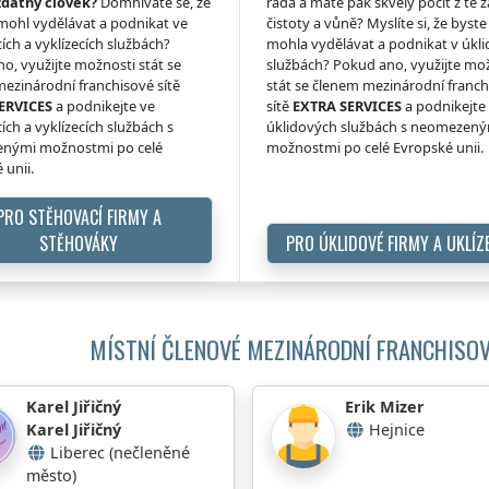
zdatný člověk?
Domníváte se, že
ráda a máte pak skvělý pocit z té z
 mohl vydělávat a podnikat ve
čistoty a vůně? Myslíte si, že byste 
ích a vyklízecích službách?
mohla vydělávat a podnikat v úkl
o, využijte možnosti stát se
službách? Pokud ano, využijte mo
ezinárodní franchisové sítě
stát se členem mezinárodní franc
ERVICES
a podnikejte ve
sítě
EXTRA SERVICES
a podnikejte
ích a vyklízecích službách s
úklidových službách s neomezen
nými možnostmi po celé
možnostmi po celé Evropské unii.
 unii.
PRO STĚHOVACÍ FIRMY A
STĚHOVÁKY
PRO ÚKLIDOVÉ FIRMY A UKLÍZ
MÍSTNÍ ČLENOVÉ MEZINÁRODNÍ FRANCHISOV
Karel Jiřičný
Erik Mizer
Karel Jiřičný
Hejnice
Liberec (nečleněné
město)