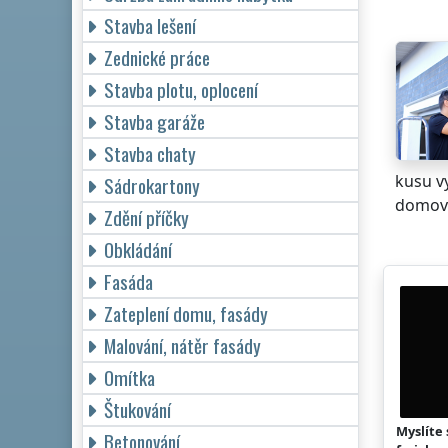
Stavba lešení
Zednické práce
Stavba plotu, oplocení
Stavba garáže
Stavba chaty
kusu v
Sádrokartony
domova
Zdění příčky
Obkládání
Fasáda
Zateplení domu, fasády
Malování, nátěr fasády
Omítka
Štukování
Myslíte 
Betonování