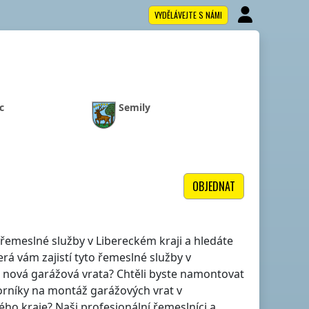
VYDĚLÁVEJTE S NÁMI
c
Semily
OBJEDNAT
lé řemeslné služby
v Libereckém kraji
a hledáte
rá vám zajistí tyto řemeslné služby
v
dit nová garážová vrata? Chtěli byste namontovat
orníky na montáž garážových vrat
v
ého kraje
? Naši profesionální řemeslníci a