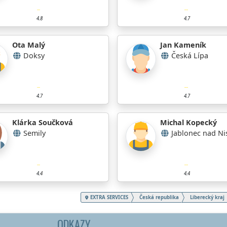
4.8
4.7
Ota Malý
Jan Kameník
Doksy
Česká Lípa
4.7
4.7
Klárka Součková
Michal Kopecký
Semily
Jablonec nad Ni
4.4
4.4
EXTRA SERVICES
Česká republika
Liberecký kraj
ODKAZY