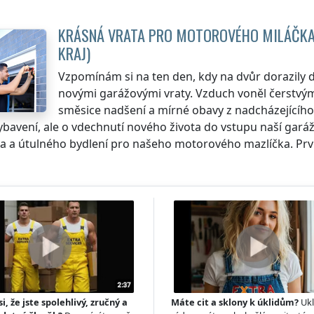
KRÁSNÁ VRATA PRO MOTOROVÉHO MILÁČK
KRAJ
)
Vzpomínám si na ten den, kdy na dvůr dorazily 
novými garážovými vraty. Vzduch voněl čerstvým
směsice nadšení a mírné obavy z nadcházejícího 
ybavení, ale o vdechnutí nového života do vstupu naší gará
 a útulného bydlení pro našeho motorového mazlíčka. První
si, že jste spolehlivý, zručný a
Máte cit a sklony k úklidům?
Ukl