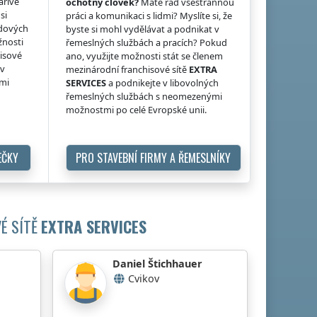
ářivé
ochotný člověk?
Máte rád všestrannou
si
práci a komunikaci s lidmi? Myslíte si, že
idových
byste si mohl vydělávat a podnikat v
žnosti
řemeslných službách a pracích? Pokud
hisové
ano, využijte možnosti stát se členem
 v
mezinárodní franchisové sítě
EXTRA
ými
SERVICES
a podnikejte v libovolných
řemeslných službách s neomezenými
možnostmi po celé Evropské unii.
EČKY
PRO STAVEBNÍ FIRMY A ŘEMESLNÍKY
É SÍTĚ
EXTRA SERVICES
Daniel Štichhauer
Cvikov