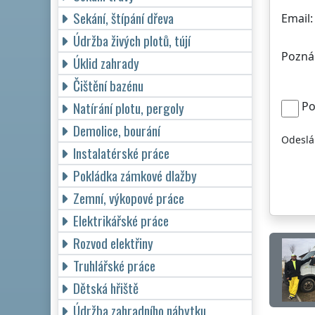
Sekání, štípání dřeva
Email:
Údržba živých plotů, tújí
Pozná
Úklid zahrady
Čištění bazénu
Natírání plotu, pergoly
Po
Demolice, bourání
Odeslá
Instalatérské práce
Pokládka zámkové dlažby
Zemní, výkopové práce
Elektrikářské práce
Rozvod elektřiny
Truhlářské práce
Dětská hřiště
Údržba zahradního nábytku