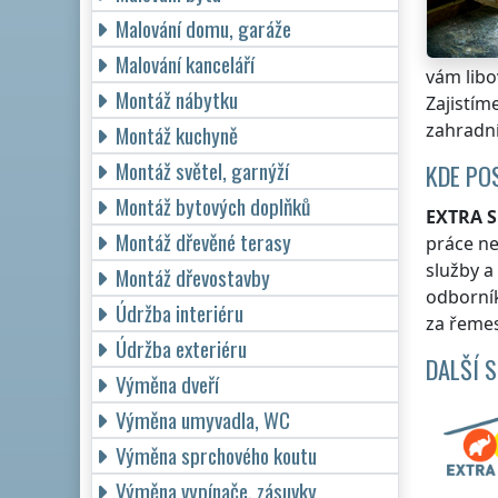
Malování domu, garáže
Malování kanceláří
vám libo
Montáž nábytku
Zajistím
zahradní
Montáž kuchyně
Montáž světel, garnýží
KDE PO
Montáž bytových doplňků
EXTRA S
Montáž dřevěné terasy
práce n
služby a
Montáž dřevostavby
odborní
Údržba interiéru
za řemes
Údržba exteriéru
DALŠÍ 
Výměna dveří
Výměna umyvadla, WC
Výměna sprchového koutu
Výměna vypínače, zásuvky