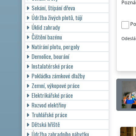
Pozná
Sekání, štípání dřeva
Údržba živých plotů, tújí
Po
Úklid zahrady
Čištění bazénu
Odeslá
Natírání plotu, pergoly
Demolice, bourání
Instalatérské práce
Pokládka zámkové dlažby
Zemní, výkopové práce
Elektrikářské práce
Rozvod elektřiny
Truhlářské práce
Dětská hřiště
Údržba zahradního nábytku