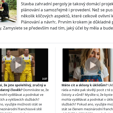
Stavba zahradní pergoly je takový domácí projekt
plánování a samozřejmě i provedení. Než se pustí
několik klíčových aspektů, které celkově ovlivní 
Plánování a návrh:. Prvním krokem je důkladné
. Zamyslete se především nad tím, jaký účel by měla a bude p
si, že jste spolehlivý, zručný a
Máte cit a sklony k úklidům?
Ukl
zdatný člověk?
Domníváte se, že
ráda a máte pak skvělý pocit z té z
 mohl vydělávat a podnikat ve
čistoty a vůně? Myslíte si, že byste 
ích a vyklízecích službách?
mohla vydělávat a podnikat v úkl
o, využijte možnosti stát se
službách? Pokud ano, využijte mo
ezinárodní franchisové sítě
stát se členem mezinárodní franc