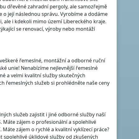
obu dřevěné zahradní pergoly, ale samozřejmě
 se o její následnou správu. Vyrobíme a dodáme
i
, ale i kdekoli
mimo území Libereckého kraje
.
ýkající se renovací, výroby nebo montáží
je veškeré řemeslné, montážní a odborné ruční
pské unie! Nenabízíme nejlevnější řemeslné
né a velmi kvalitní služby skutečných
h řemeslných služeb si prohlédněte naše ceny
h služeb zajistit i jiné odborné služby naší
S
. Máte zájem o profesionální a spolehlivé
í
. Máte zájem o rychlé a kvalitní vyklízecí práce?
t spolehlivé úklidové služby od zkušených