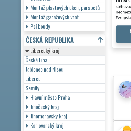
EXTRA S
Montáž plastových oken, parapetů
stěhovac
neomeze
Montáž garážových vrat
Evropské
Psí boudy
ČESKÁ REPUBLIKA
Liberecký kraj
Česká Lípa
Jablonec nad Nisou
Liberec
Semily
Hlavní město Praha
Jihočeský kraj
Jihomoravský kraj
Karlovarský kraj