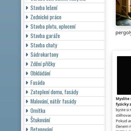
Stavba lešení
Zednické práce
Stavba plotu, oplocení
pergoly
Stavba garáže
Stavba chaty
Sádrokartony
Zdění příčky
Obkládání
Fasáda
Zateplení domu, fasády
Myslíte 
Malování, nátěr fasády
fyzicky 
Omítka
byste si
stěhovac
Štukování
Pokud an
členem m
Betonování