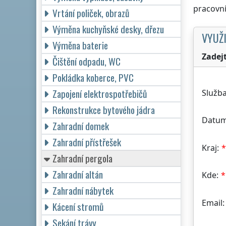
pracovní
Vrtání poliček, obrazů
Výměna kuchyňské desky, dřezu
VYUŽI
Výměna baterie
Zadej
Čištění odpadu, WC
Pokládka koberce, PVC
Zapojení elektrospotřebičů
Služba
Rekonstrukce bytového jádra
Datum
Zahradní domek
Zahradní přístřešek
Kraj:
Zahradní pergola
Zahradní altán
Kde:
Zahradní nábytek
Email:
Kácení stromů
Sekání trávy