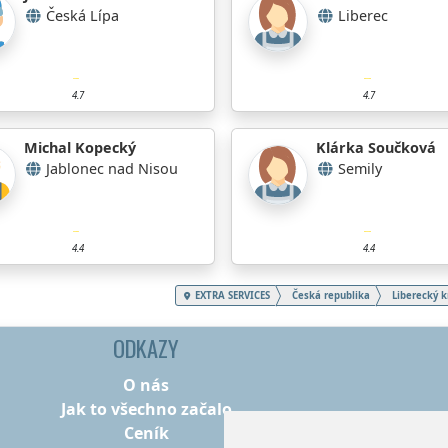
Česká Lípa
Liberec
4.7
4.7
Michal Kopecký
Klárka Součková
Jablonec nad Nisou
Semily
4.4
4.4
EXTRA SERVICES
Česká republika
Liberecký k
ODKAZY
O nás
Jak to všechno začalo
Ceník