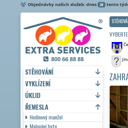
Objednávky našich služeb: dnes
tento týd
28
STĚHOVÁ
VYBERTE
Če
800 66 88 88
Jin
STĚHOVÁNÍ
ZAHRA
VYKLÍZENÍ
ÚKLID
ŘEMESLA
Hodinový manžel
Malování bytu