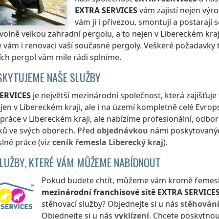
EXTRA SERVICES
vám zajistí nejen výr
vám ji i přivezou, smontují a postarají
volně velkou zahradní pergolu, a to nejen
v Libereckém kraj
e vám i renovaci vaší současné pergoly. Veškeré požadavky t
ch pergol vám mile rádi splníme.
SKYTUJEME NAŠE SLUŽBY
ERVICES
je největší mezinárodní společnost, která zajišťu
ejen
v Libereckém kraji
, ale i na území kompletně celé Evro
 práce
v Libereckém kraji
, ale nabízíme profesionální, odbor
ků ve svých oborech. Před
objednávkou
námi poskytovanýc
lné práce (viz
ceník
řemesla
Liberecký kraj
).
SLUŽBY, KTERÉ VÁM MŮŽEME NABÍDNOUT
Pokud budete chtít, můžeme vám kromě řemeslnýc
mezinárodní franchisové sítě
EXTRA SERVICE
stěhovací služby? Objednejte si u nás
stěhován
Objednejte si u nás
vyklízení
. Chcete poskytnou