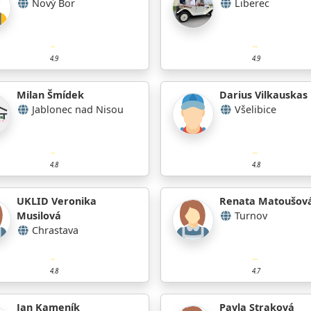
Nový Bor
Liberec
4.9
4.9
Milan Šmídek
Darius Vilkauskas
Jablonec nad Nisou
Všelibice
4.8
4.8
UKLID Veronika
Renata Matoušov
Musilová
Turnov
Chrastava
4.8
4.7
Jan Kameník
Pavla Straková