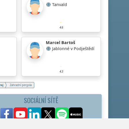
Tanvald
4.6
Marcel Bartoš
Jablonné v Podještědí
4.3
raj
Zahradní pergola
SOCIÁLNÍ SÍTĚ