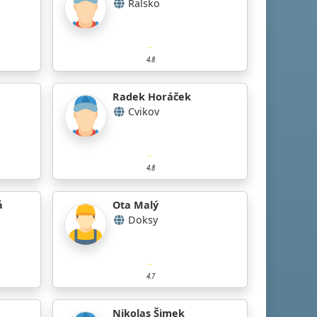
Ralsko
4.8
Radek Horáček
Cvikov
4.8
á
Ota Malý
Doksy
4.7
Nikolas Šimek