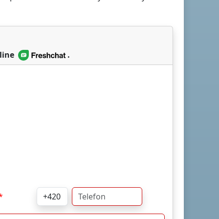
line
.