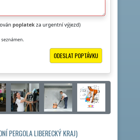
čtován
poplatek
za urgentní výjezd)
i seznámen.
DNÍ PERGOLA
LIBERECKÝ KRAJ
)