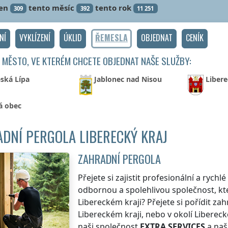
en
tento měsíc
tento rok
309
392
11 251
NÍ
VYKLÍZENÍ
ÚKLID
ŘEMESLA
OBJEDNAT
CENÍK
 MĚSTO, VE KTERÉM CHCETE OBJEDNAT NAŠE SLUŽBY:
ská Lípa
Jablonec nad Nisou
Libere
á obec
DNÍ PERGOLA LIBERECKÝ KRAJ
ZAHRADNÍ PERGOLA
Přejete si zajistit profesionální a rych
odbornou a spolehlivou společnost, kte
Libereckém kraji
? Přejete si pořídit z
Libereckém kraji
, nebo v okolí
Libereck
naši společnost
EXTRA SERVICES
a naš