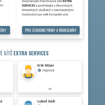
 v
mezinárodní franchisové sítě
EXTRA
ými
SERVICES
a podnikejte v libovolných
řemeslných službách s neomezenými
možnostmi po celé Evropské unii.
EČKY
PRO STAVEBNÍ FIRMY A ŘEMESLNÍKY
É SÍTĚ
EXTRA SERVICES
Erik Mizer
Hejnice
4.9
vá
Luboš Gaži