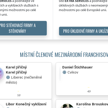
ERVICES
a podnikejte ve
sítě
EXTRA SERVICES
a podnikejte
ích a vyklízecích službách s
úklidových službách s neomezen
nými možnostmi po celé
možnostmi po celé Evropské unii.
 unii.
PRO STĚHOVACÍ FIRMY A
STĚHOVÁKY
PRO ÚKLIDOVÉ FIRMY A UKLÍZ
MÍSTNÍ ČLENOVÉ MEZINÁRODNÍ FRANCHISOV
Karel Jiřičný
Daniel Štichhauer
Karel Jiřičný
Cvikov
Liberec (nečleněné
město)
4.9
5.0
Libor Konečný vyklízení
Karolína Brousko