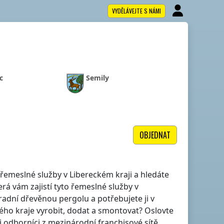
VYDĚLÁVEJTE S NÁMI
c
Semily
OBJEDNAT
lé řemeslné služby
v Libereckém kraji
a hledáte
rá vám zajistí tyto řemeslné služby
v
ahradní dřevěnou pergolu a potřebujete ji
v
ého kraje
vyrobit, dodat a smontovat? Oslovte
i odborníci z mezinárodní franchisové sítě