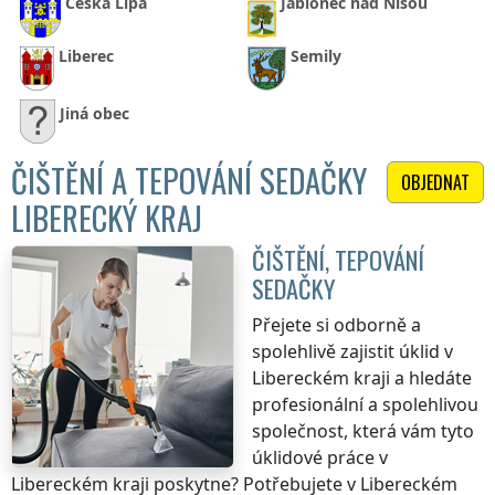
Česká Lípa
Jablonec nad Nisou
Liberec
Semily
Jiná obec
ČIŠTĚNÍ A TEPOVÁNÍ SEDAČKY
OBJEDNAT
LIBERECKÝ KRAJ
ČIŠTĚNÍ, TEPOVÁNÍ
SEDAČKY
Přejete si odborně a
spolehlivě zajistit úklid
v
Libereckém kraji
a hledáte
profesionální a spolehlivou
společnost, která vám tyto
úklidové práce
v
Libereckém kraji
poskytne? Potřebujete
v Libereckém