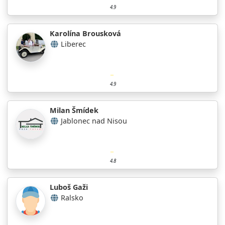
4.9
Karolína Brousková
Liberec
4.9
Milan Šmídek
Jablonec nad Nisou
4.8
Luboš Gaži
Ralsko