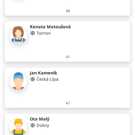
4.8
Renata Matoušová
Turnov
4.7
Jan Kameník
Česká Lípa
4.7
Ota Malý
Doksy