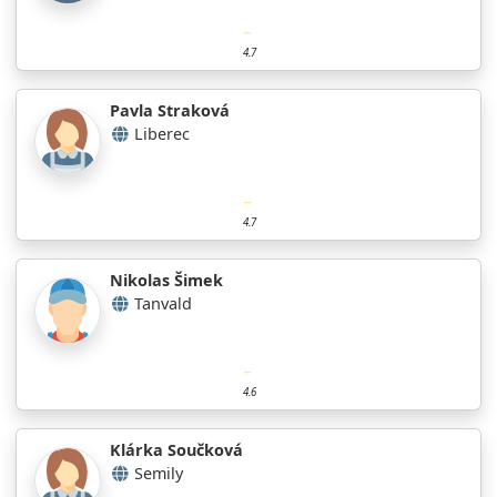
4.7
Pavla Straková
Liberec
4.7
Nikolas Šimek
Tanvald
4.6
Klárka Součková
Semily