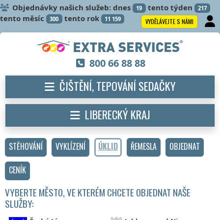
Objednávky našich služeb: dnes
tento týden
19
217
tento měsíc
tento rok
300
11 159
VYDĚLÁVEJTE S NÁMI
800 66 88 88
ČIŠTĚNÍ, TEPOVÁNÍ SEDAČKY
LIBERECKÝ KRAJ
STĚHOVÁNÍ
VYKLÍZENÍ
ÚKLID
ŘEMESLA
OBJEDNAT
CENÍK
VYBERTE MĚSTO, VE KTERÉM CHCETE OBJEDNAT NAŠE
SLUŽBY: