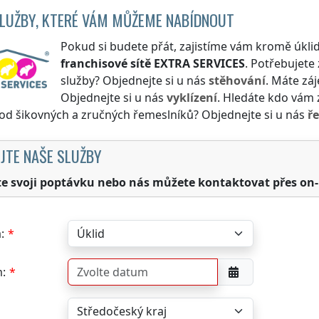
SLUŽBY, KTERÉ VÁM MŮŽEME NABÍDNOUT
Pokud si budete přát, zajistíme vám kromě úklid
franchisové sítě
EXTRA SERVICES
. Potřebujete 
služby? Objednejte si u nás
stěhování
. Máte záj
Objednejte si u nás
vyklízení
. Hledáte kdo vám z
 od šikovných a zručných řemeslníků? Objednejte si u nás
ř
JTE NAŠE SLUŽBY
te svoji poptávku nebo nás můžete kontaktovat přes on-
:
: