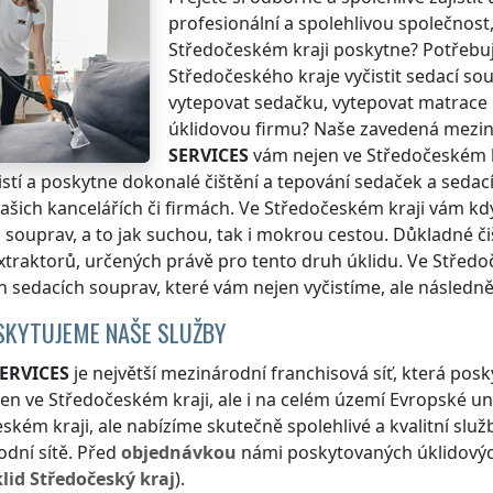
profesionální a spolehlivou společnost
Středočeském kraji
poskytne? Potřebu
Středočeského kraje
vyčistit sedací s
vytepovat sedačku, vytepovat matrace 
úklidovou firmu? Naše zavedená mezin
SERVICES
vám nejen
ve Středočeském k
istí a poskytne dokonalé čištění a tepování sedaček a sedac
 vašich kancelářích či firmách.
Ve Středočeském kraji
vám kdyk
 souprav, a to jak suchou, tak i mokrou cestou. Důkladné 
xtraktorů, určených právě pro tento druh úklidu.
Ve Středo
 sedacích souprav, které vám nejen vyčistíme, ale následn
SKYTUJEME NAŠE SLUŽBY
ERVICES
je největší mezinárodní franchisová síť, která posk
jen
ve Středočeském kraji
, ale i na celém území Evropské un
ském kraji
, ale nabízíme skutečně spolehlivé a kvalitní sl
dní sítě. Před
objednávkou
námi poskytovaných úklidových 
lid
Středočeský kraj
).