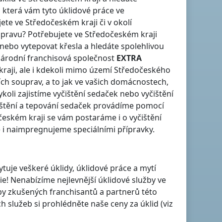
, která vám tyto úklidové práce
ve
jete
ve Středočeském kraji
či v okolí
oupravu? Potřebujete
ve Středočeském kraji
nebo vytepovat křesla a hledáte spolehlivou
árodní franchisová společnost
EXTRA
raji
, ale i kdekoli
mimo území Středočeského
ích souprav, a to jak ve vašich domácnostech,
oli zajistíme vyčištění sedaček nebo vyčištění
čištění a tepování sedaček provádíme pomocí
českém kraji
se vám postaráme i o vyčištění
ě i naimpregnujeme speciálními přípravky.
ytuje veškeré úklidy, úklidové práce a mytí
ie! Nenabízíme nejlevnější úklidové služby
ve
užby zkušených franchisantů a partnerů této
služeb si prohlédněte naše ceny za úklid (viz