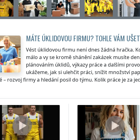
MÁTE ÚKLIDOVOU FIRMU? TOHLE VÁM UŠET
Vést úklidovou firmu není dnes žádná hračka. K
málo a vy se kromě shánění zakázek musíte den
plánováním úklidů, výkazy práce a dalšími provo
ukážeme, jak si ulehčit práci, snížit množství pap
é – rozvoj firmy a hledání posil do týmu. Kolik práce je za je