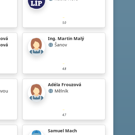
5.0
ková
Ing. Martin Malý
ková
Šanov
4.8
Adéla Frouzová
avou
Mělník
4.7
Samuel Mach