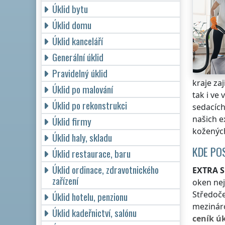
Úklid bytu
Úklid domu
Úklid kanceláří
Generální úklid
Pravidelný úklid
kraje
zaj
Úklid po malování
tak i ve
Úklid po rekonstrukci
sedacích
našich e
Úklid firmy
kožených
Úklid haly, skladu
KDE PO
Úklid restaurace, baru
Úklid ordinace, zdravotnického
EXTRA S
zařízení
oken ne
Středoče
Úklid hotelu, penzionu
mezináro
Úklid kadeřnictví, salónu
ceník
úk