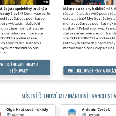
si, že jste spolehlivý, zručný a
Máte cit a sklony k úklidům?
Ukl
zdatný člověk?
Domníváte se, že
ráda a máte pak skvělý pocit z té z
 mohl vydělávat a podnikat ve
čistoty a vůně? Myslíte si, že byste 
ích a vyklízecích službách?
mohla vydělávat a podnikat v úkl
o, využijte možnosti stát se
službách? Pokud ano, využijte mo
ezinárodní franchisové sítě
stát se členem mezinárodní franc
ERVICES
a podnikejte ve
sítě
EXTRA SERVICES
a podnikejte
ích a vyklízecích službách s
úklidových službách s neomezen
nými možnostmi po celé
možnostmi po celé Evropské unii.
 unii.
PRO STĚHOVACÍ FIRMY A
STĚHOVÁKY
PRO ÚKLIDOVÉ FIRMY A UKLÍZ
MÍSTNÍ ČLENOVÉ MEZINÁRODNÍ FRANCHISOV
Olga Hrušková - úklidy
Antonín Cvrček
Kladno
Beroun