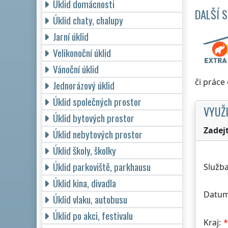
Úklid domácnosti
DALŠÍ 
Úklid chaty, chalupy
Jarní úklid
Velikonoční úklid
Vánoční úklid
či práce
Jednorázový úklid
Úklid společných prostor
VYUŽI
Úklid bytových prostor
Zadej
Úklid nebytových prostor
Úklid školy, školky
Úklid parkoviště, parkhausu
Služba
Úklid kina, divadla
Datum
Úklid vlaku, autobusu
Úklid po akci, festivalu
Kraj: