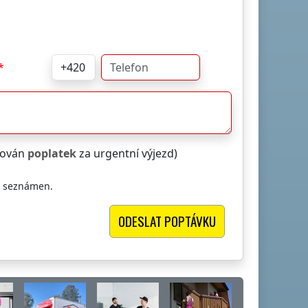
čtován
poplatek
za urgentní výjezd)
i seznámen.