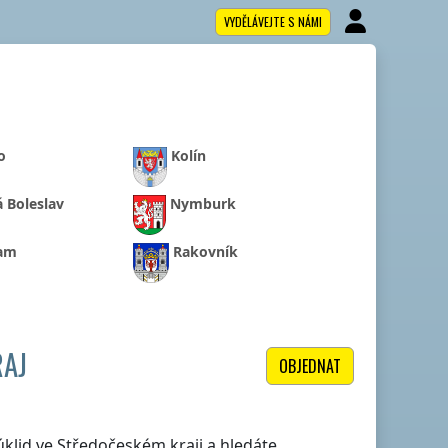
VYDĚLÁVEJTE S NÁMI
o
Kolín
 Boleslav
Nymburk
ram
Rakovník
RAJ
OBJEDNAT
 úklid
ve Středočeském kraji
a hledáte