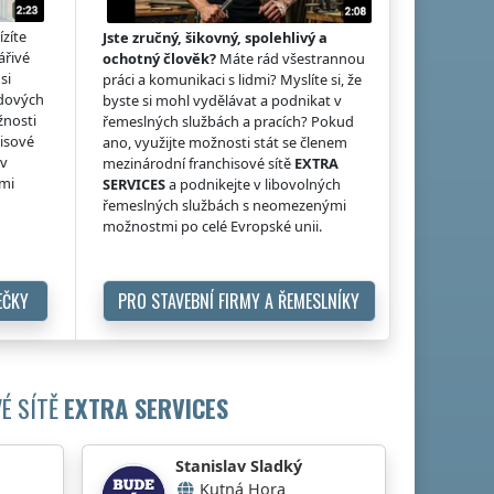
ízíte
Jste zručný, šikovný, spolehlivý a
ářivé
ochotný člověk?
Máte rád všestrannou
si
práci a komunikaci s lidmi? Myslíte si, že
idových
byste si mohl vydělávat a podnikat v
žnosti
řemeslných službách a pracích? Pokud
hisové
ano, využijte možnosti stát se členem
 v
mezinárodní franchisové sítě
EXTRA
ými
SERVICES
a podnikejte v libovolných
řemeslných službách s neomezenými
možnostmi po celé Evropské unii.
EČKY
PRO STAVEBNÍ FIRMY A ŘEMESLNÍKY
É SÍTĚ
EXTRA SERVICES
Stanislav Sladký
Kutná Hora