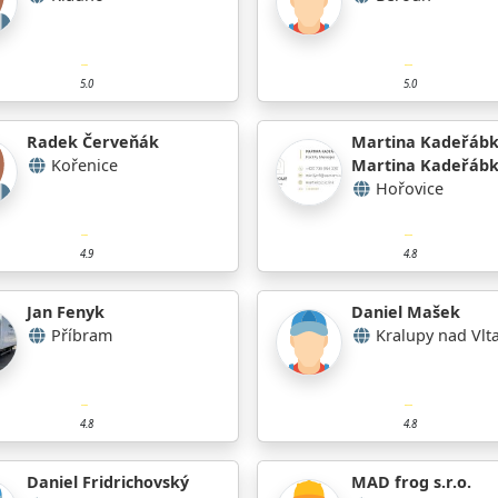
5.0
5.0
Radek Červeňák
Martina Kadeřáb
Kořenice
Martina Kadeřáb
Hořovice
4.9
4.8
Jan Fenyk
Daniel Mašek
Příbram
Kralupy nad Vlt
4.8
4.8
Daniel Fridrichovský
MAD frog s.r.o.