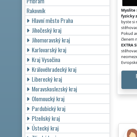
Příbram
Rakovník
Myslíte 
fyzicky 
Hlavní město Praha
byste si
stěhovac
Jihočeský kraj
Pokud an
Jihomoravský kraj
členem m
EXTRA S
Karlovarský kraj
stěhovac
neomeze
Kraj Vysočina
Evropské
Královéhradecký kraj
Liberecký kraj
Moravskoslezský kraj
Olomoucký kraj
Pardubický kraj
Plzeňský kraj
Ústecký kraj