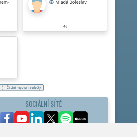
bem-
Mladá Boleslav
4.6
Čištění, tepování sedačky
SOCIÁLNÍ SÍTĚ