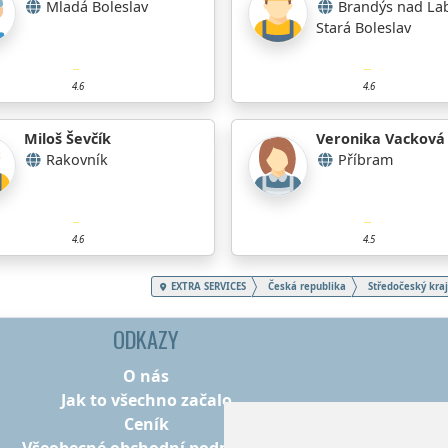
Mladá Boleslav
Brandýs nad La
Stará Boleslav
4.6
4.6
Miloš Ševčík
Veronika Vacková
Rakovník
Příbram
4.6
4.5
EXTRA SERVICES
Česká republika
Středočeský kraj
ODKAZY
O nás
Jak to všechno začalo
Ceník