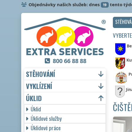
Objednávky našich služeb: dnes
tento týd
19
STĚHOVÁ
VYBERTE
Be
800 66 88 88
Ku
STĚHOVÁNÍ
P
VYKLÍZENÍ
Jin
ÚKLID
ČIŠTĚ
Úklid
Úklidové služby
Úklidové práce