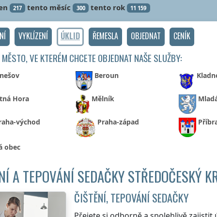
en
tento měsíc
tento rok
217
300
11 159
NÍ
VYKLÍZENÍ
ÚKLID
ŘEMESLA
OBJEDNAT
CENÍK
 MĚSTO, VE KTERÉM CHCETE OBJEDNAT NAŠE SLUŽBY:
nešov
Beroun
Kladn
tná Hora
Mělník
Mladá
raha-východ
Praha-západ
Příb
á obec
NÍ A TEPOVÁNÍ SEDAČKY STŘEDOČESKÝ K
ČIŠTĚNÍ, TEPOVÁNÍ SEDAČKY
Přejete si odborně a spolehlivě zajistit