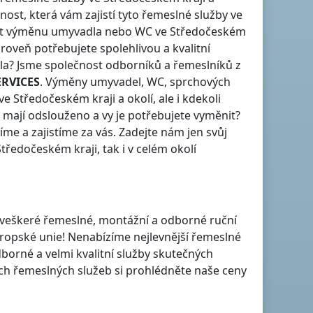
ost, která vám zajistí tyto řemeslné služby
ve
stit výměnu umyvadla nebo WC
ve Středočeském
roveň potřebujete spolehlivou a kvalitní
tla? Jsme společnost odborníků a řemeslníků z
ERVICES
. Výměny umyvadel, WC, sprchových
ve Středočeském kraji
a okolí, ale i kdekoli
mají odslouženo a vy je potřebujete vyměnit?
me a zajistíme za vás. Zadejte nám jen svůj
Středočeském kraji
, tak i v celém okolí
je veškeré řemeslné, montážní a odborné ruční
vropské unie! Nenabízíme nejlevnější řemeslné
dborné a velmi kvalitní služby skutečných
h řemeslných služeb si prohlédněte naše ceny