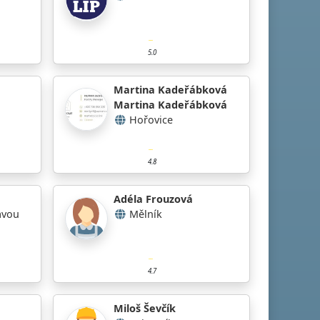
5.0
Martina Kadeřábková
Martina Kadeřábková
Hořovice
4.8
Adéla Frouzová
avou
Mělník
4.7
Miloš Ševčík