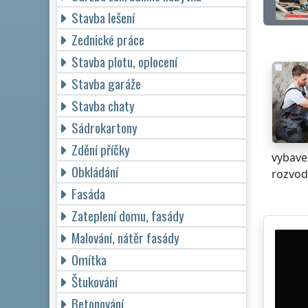
Stavba lešení
Zednické práce
Stavba plotu, oplocení
Stavba garáže
Stavba chaty
Sádrokartony
Zdění příčky
vybaven
Obkládání
rozvod
Fasáda
Zateplení domu, fasády
Malování, nátěr fasády
Omítka
Štukování
Betonování