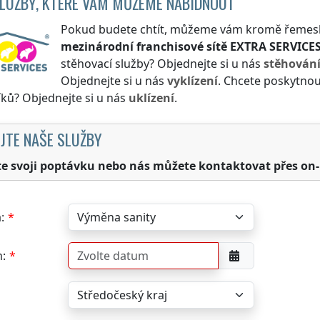
SLUŽBY, KTERÉ VÁM MŮŽEME NABÍDNOUT
Pokud budete chtít, můžeme vám kromě řemeslnýc
mezinárodní franchisové sítě
EXTRA SERVICE
stěhovací služby? Objednejte si u nás
stěhován
Objednejte si u nás
vyklízení
. Chcete poskytnou
ků? Objednejte si u nás
uklízení
.
JTE NAŠE SLUŽBY
te svoji poptávku nebo nás můžete kontaktovat přes on-
:
: