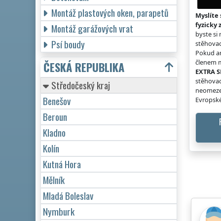
Montáž plastových oken, parapetů
Myslíte 
fyzicky 
Montáž garážových vrat
byste si
Psí boudy
stěhovac
Pokud an
členem m
ČESKÁ REPUBLIKA
EXTRA S
stěhovac
Středočeský kraj
neomeze
Benešov
Evropské
Beroun
Kladno
Kolín
Kutná Hora
Mělník
Mladá Boleslav
Nymburk