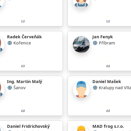
5.0
5.0
Radek Červeňák
Jan Fenyk
Kořenice
Příbram
4.9
4.8
Ing. Martin Malý
Daniel Mašek
Šanov
Kralupy nad Vlt
4.8
4.8
Daniel Fridrichovský
MAD frog s.r.o.