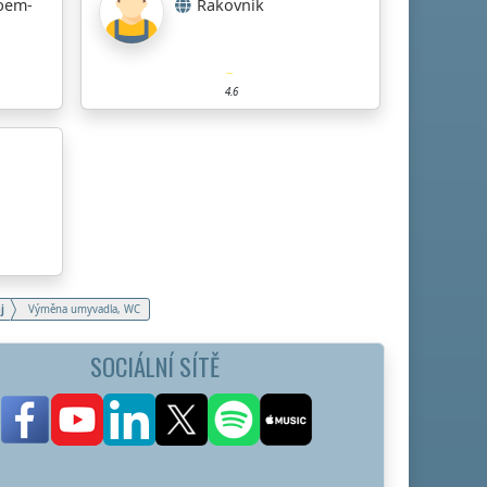
bem-
Rakovník
4.6
j
Výměna umyvadla, WC
SOCIÁLNÍ SÍTĚ