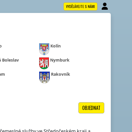
VYDĚLÁVEJTE S NÁMI
o
Kolín
 Boleslav
Nymburk
ram
Rakovník
OBJEDNAT
lé řemeslné služby
ve Středočeském kraji
a