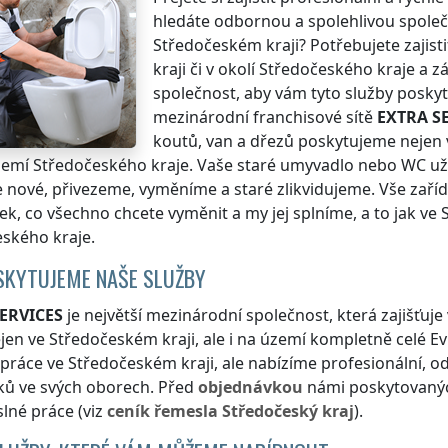
hledáte odbornou a spolehlivou společn
Středočeském kraji
? Potřebujete zaji
kraji
či v okolí
Středočeského kraje
a zá
společnost, aby vám tyto služby posky
mezinárodní franchisové sítě
EXTRA S
koutů, van a dřezů poskytujeme nejen
emí Středočeského kraje
. Vaše staré umyvadlo nebo WC už 
nové, přivezeme, vyměníme a staré zlikvidujeme. Vše zařídí
k, co všechno chcete vyměnit a my jej splníme, a to jak
ve 
eského kraje
.
SKYTUJEME NAŠE SLUŽBY
ERVICES
je největší mezinárodní společnost, která zajišťu
ejen
ve Středočeském kraji
, ale i na území kompletně celé E
 práce
ve Středočeském kraji
, ale nabízíme profesionální, o
ků ve svých oborech. Před
objednávkou
námi poskytovanýc
lné práce (viz
ceník
řemesla
Středočeský kraj
).