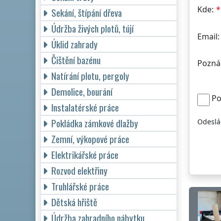
Kde:
Sekání, štípání dřeva
Údržba živých plotů, tújí
Email:
Úklid zahrady
Čištění bazénu
Pozná
Natírání plotu, pergoly
Demolice, bourání
Po
Instalatérské práce
Pokládka zámkové dlažby
Odeslá
Zemní, výkopové práce
Elektrikářské práce
Rozvod elektřiny
Truhlářské práce
Dětská hřiště
Údržba zahradního nábytku