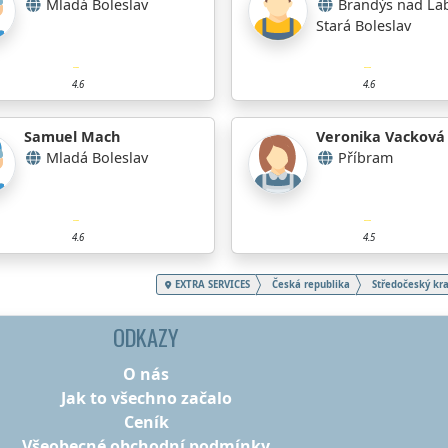
Mladá Boleslav
Brandýs nad La
Stará Boleslav
4.6
4.6
Samuel Mach
Veronika Vacková
Mladá Boleslav
Příbram
4.6
4.5
EXTRA SERVICES
Česká republika
Středočeský kra
ODKAZY
O nás
Jak to všechno začalo
Ceník
Všeobecné obchodní podmínky