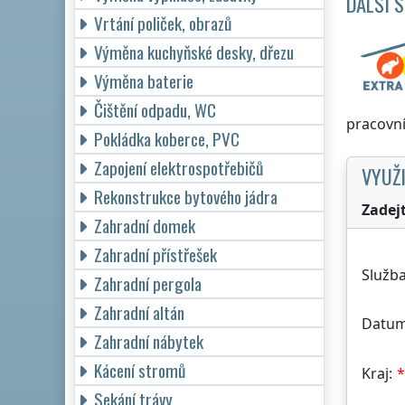
DALŠÍ 
Vrtání poliček, obrazů
Výměna kuchyňské desky, dřezu
Výměna baterie
Čištění odpadu, WC
pracovní
Pokládka koberce, PVC
Zapojení elektrospotřebičů
VYUŽI
Rekonstrukce bytového jádra
Zadej
Zahradní domek
Zahradní přístřešek
Služba
Zahradní pergola
Zahradní altán
Datum
Zahradní nábytek
Kácení stromů
Kraj:
Sekání trávy