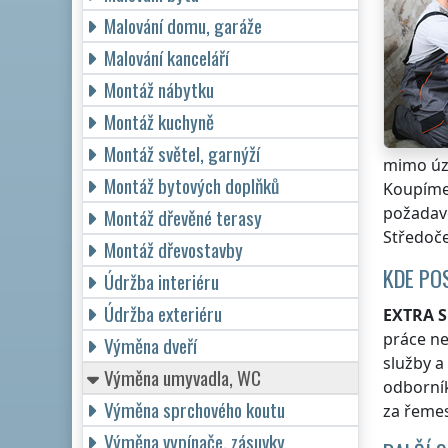
Malování domu, garáže
Malování kanceláří
Montáž nábytku
Montáž kuchyně
Montáž světel, garnýží
mimo úz
Montáž bytových doplňků
Koupíme 
požadave
Montáž dřevěné terasy
Středoč
Montáž dřevostavby
KDE PO
Údržba interiéru
Údržba exteriéru
EXTRA S
práce n
Výměna dveří
služby a
Výměna umyvadla, WC
odborní
Výměna sprchového koutu
za řemes
Výměna vypínače, zásuvky