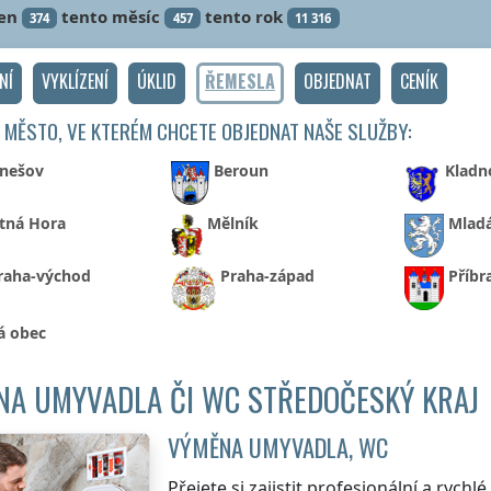
en
tento měsíc
tento rok
374
457
11 316
NÍ
VYKLÍZENÍ
ÚKLID
ŘEMESLA
OBJEDNAT
CENÍK
 MĚSTO, VE KTERÉM CHCETE OBJEDNAT NAŠE SLUŽBY:
nešov
Beroun
Kladn
tná Hora
Mělník
Mladá
raha-východ
Praha-západ
Příb
á obec
NA UMYVADLA ČI WC STŘEDOČESKÝ KRAJ
VÝMĚNA UMYVADLA, WC
Přejete si zajistit profesionální a rych