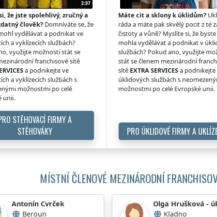
si, že jste spolehlivý, zručný a
Máte cit a sklony k úklidům?
Ukl
zdatný člověk?
Domníváte se, že
ráda a máte pak skvělý pocit z té z
 mohl vydělávat a podnikat ve
čistoty a vůně? Myslíte si, že byste 
ích a vyklízecích službách?
mohla vydělávat a podnikat v úkl
o, využijte možnosti stát se
službách? Pokud ano, využijte mo
ezinárodní franchisové sítě
stát se členem mezinárodní franc
ERVICES
a podnikejte ve
sítě
EXTRA SERVICES
a podnikejte
ích a vyklízecích službách s
úklidových službách s neomezen
nými možnostmi po celé
možnostmi po celé Evropské unii.
 unii.
PRO STĚHOVACÍ FIRMY A
STĚHOVÁKY
PRO ÚKLIDOVÉ FIRMY A UKLÍZ
MÍSTNÍ ČLENOVÉ MEZINÁRODNÍ FRANCHISOV
Antonín Cvrček
Olga Hrušková - ú
Beroun
Kladno