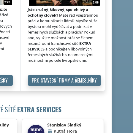
ízíte
Jste zručný, šikovný, spolehlivý a
ářivé
ochotný člověk?
Máte rád všestrannou
si
práci a komunikaci s lidmi? Myslíte si, že
idových
byste si mohl vydělávat a podnikat v
žnosti
řemeslných službách a pracích? Pokud
hisové
ano, využijte možnosti stát se členem
 v
mezinárodní franchisové sítě
EXTRA
ými
SERVICES
a podnikejte v libovolných
řemeslných službách s neomezenými
možnostmi po celé Evropské unii.
EČKY
PRO STAVEBNÍ FIRMY A ŘEMESLNÍKY
É SÍTĚ
EXTRA SERVICES
klidy
Stanislav Sladký
Kutná Hora