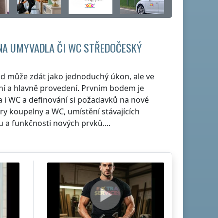
NA UMYVADLA ČI WC
STŘEDOČESKÝ
d může zdát jako jednoduchý úkon, ale ve
ání a hlavně provedení. Prvním bodem je
 i WC a definování si požadavků na nové
ěry koupelny a WC, umístění stávajících
a funkčnosti nových prvků....