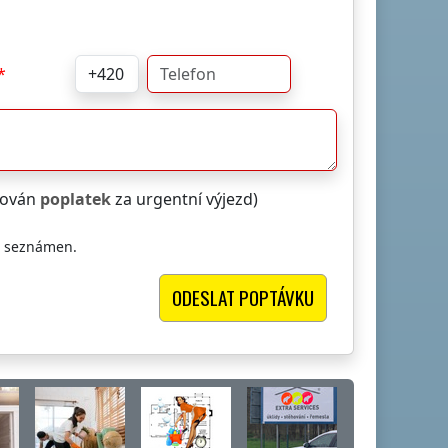
čtován
poplatek
za urgentní výjezd)
i seznámen.