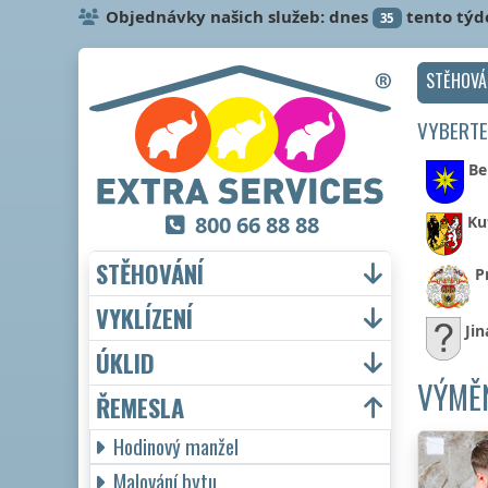
Objednávky našich služeb: dnes
tento týd
35
STĚHOVÁ
VYBERTE
Be
800 66 88 88
Ku
STĚHOVÁNÍ
P
VYKLÍZENÍ
Jin
ÚKLID
VÝMĚ
ŘEMESLA
Hodinový manžel
Malování bytu