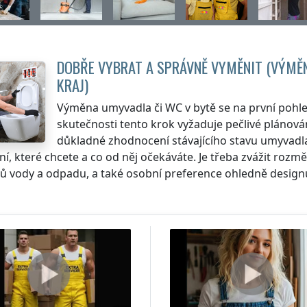
DOBŘE VYBRAT A SPRÁVNĚ VYMĚNIT (VÝMĚ
KRAJ
)
Výměna umyvadla či WC v bytě se na první pohle
skutečnosti tento krok vyžaduje pečlivé plánov
důkladné zhodnocení stávajícího stavu umyvadla
í, které chcete a co od něj očekáváte. Je třeba zvážit rozm
ů vody a odpadu, a také osobní preference ohledně designu 