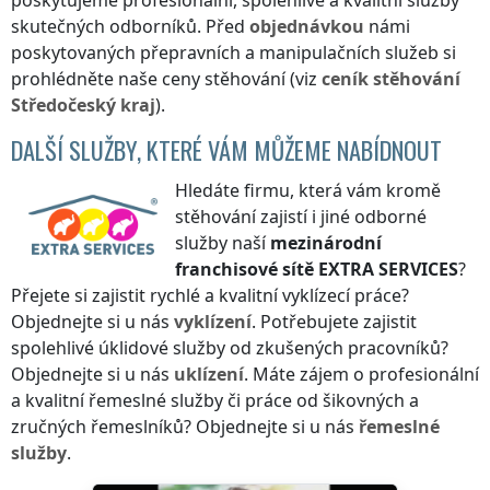
poskytujeme profesionální, spolehlivé a kvalitní služby
skutečných odborníků. Před
objednávkou
námi
poskytovaných přepravních a manipulačních služeb si
prohlédněte naše ceny stěhování (viz
ceník
stěhování
Středočeský kraj
).
DALŠÍ SLUŽBY, KTERÉ VÁM MŮŽEME NABÍDNOUT
Hledáte firmu, která vám kromě
stěhování zajistí i jiné odborné
služby naší
mezinárodní
franchisové sítě
EXTRA SERVICES
?
Přejete si zajistit rychlé a kvalitní vyklízecí práce?
Objednejte si u nás
vyklízení
. Potřebujete zajistit
spolehlivé úklidové služby od zkušených pracovníků?
Objednejte si u nás
uklízení
. Máte zájem o profesionální
a kvalitní řemeslné služby či práce od šikovných a
zručných řemeslníků? Objednejte si u nás
řemeslné
služby
.