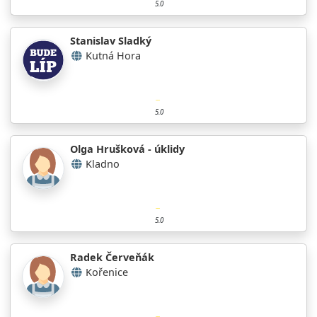
5.0
Stanislav Sladký
Kutná Hora
5.0
Olga Hrušková - úklidy
Kladno
5.0
Radek Červeňák
Kořenice