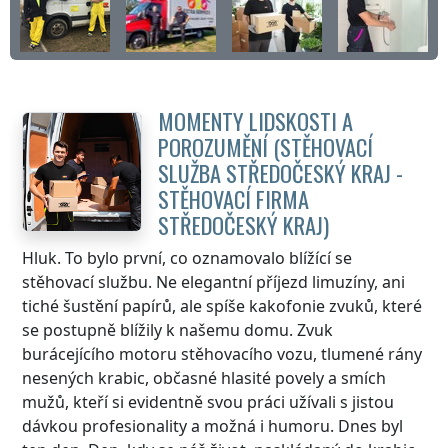
MOMENTY LIDSKOSTI A
POROZUMĚNÍ (STĚHOVACÍ
SLUŽBA
STŘEDOČESKÝ KRAJ
-
STĚHOVACÍ FIRMA
STŘEDOČESKÝ KRAJ
)
Hluk. To bylo první, co oznamovalo blížící se
stěhovací službu. Ne elegantní příjezd limuzíny, ani
tiché šustění papírů, ale spíše kakofonie zvuků, které
se postupně blížily k našemu domu. Zvuk
burácejícího motoru stěhovacího vozu, tlumené rány
nesených krabic, občasné hlasité povely a smích
mužů, kteří si evidentně svou práci užívali s jistou
dávkou profesionality a možná i humoru. Dnes byl