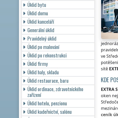
Úklid bytu
Úklid domu
Úklid kanceláří
Generální úklid
Pravidelný úklid
jednoráz
Úklid po malování
pravidel
Úklid po rekonstrukci
ve Střed
potěšeni
Úklid firmy
sítě
EXT
Úklid haly, skladu
KDE PO
Úklid restaurace, baru
Úklid ordinace, zdravotnického
EXTRA S
zařízení
oken ne
Středoče
Úklid hotelu, penzionu
mezináro
Úklid kadeřnictví, salónu
ceník
úk