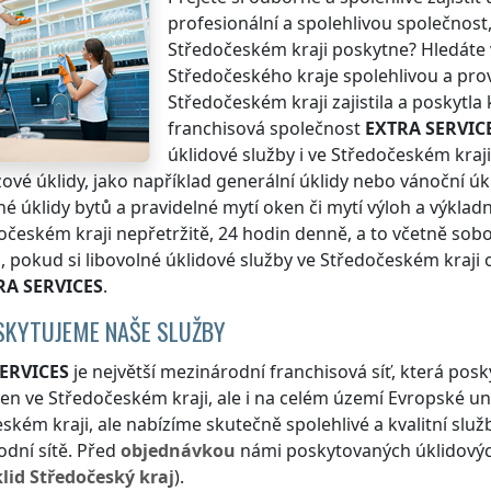
profesionální a spolehlivou společnost
Středočeském kraji
poskytne? Hledáte
Středočeského kraje
spolehlivou a pro
Středočeském kraji
zajistila a poskytla
franchisová společnost
EXTRA SERVIC
úklidové služby i
ve Středočeském kraji
ové úklidy, jako například generální úklidy nebo vánoční úkl
né úklidy bytů a pravidelné mytí oken či mytí výloh a výklad
očeském kraji
nepřetržitě, 24 hodin denně, a to včetně sobo
, pokud si libovolné úklidové služby
ve Středočeském kraji
o
RA SERVICES
.
SKYTUJEME NAŠE SLUŽBY
ERVICES
je největší mezinárodní franchisová síť, která posk
jen
ve Středočeském kraji
, ale i na celém území Evropské un
ském kraji
, ale nabízíme skutečně spolehlivé a kvalitní sl
dní sítě. Před
objednávkou
námi poskytovaných úklidových 
lid
Středočeský kraj
).