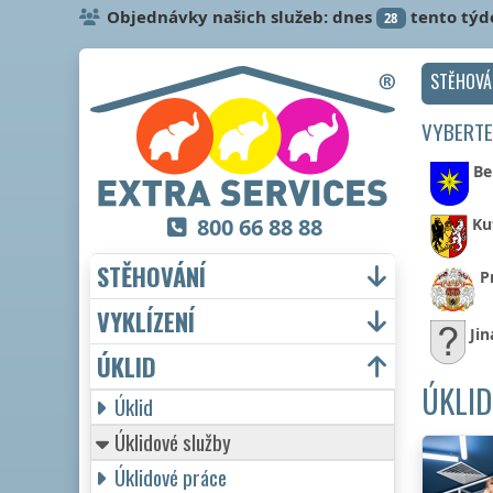
Objednávky našich služeb: dnes
tento týd
28
STĚHOVÁ
VYBERTE
Be
800 66 88 88
Ku
STĚHOVÁNÍ
P
VYKLÍZENÍ
Jin
ÚKLID
ÚKLID
Úklid
Úklidové služby
Úklidové práce