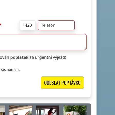
čtován
poplatek
za urgentní výjezd)
i seznámen.