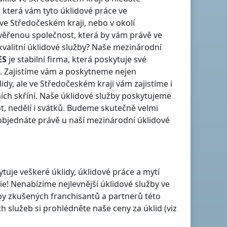
, která vám tyto úklidové práce
ve
ve Středočeském kraji
, nebo v okolí
věřenou společnost, která by vám právě
ve
 kvalitní úklidové služby? Naše mezinárodní
ES
je stabilní firma, která poskytuje své
. Zajistíme vám a poskytneme nejen
idy, ale
ve Středočeském kraji
vám zajistíme i
ních skříní. Naše úklidové služby poskytujeme
t, nedělí i svátků. Budeme skutečně velmi
bjednáte právě u naší mezinárodní úklidové
ytuje veškeré úklidy, úklidové práce a mytí
ie! Nenabízíme nejlevnější úklidové služby
ve
užby zkušených franchisantů a partnerů této
služeb si prohlédněte naše ceny za úklid (viz