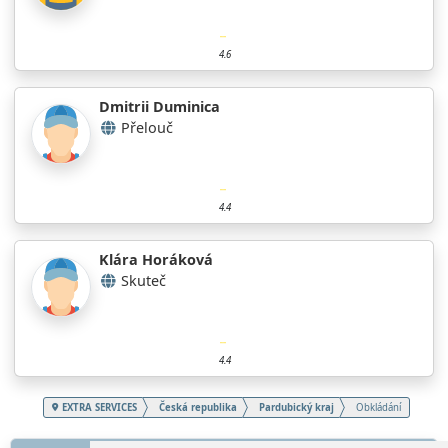
4.6
Dmitrii Duminica
Přelouč
4.4
Klára Horáková
Skuteč
4.4
EXTRA SERVICES
Česká republika
Pardubický kraj
Obkládání