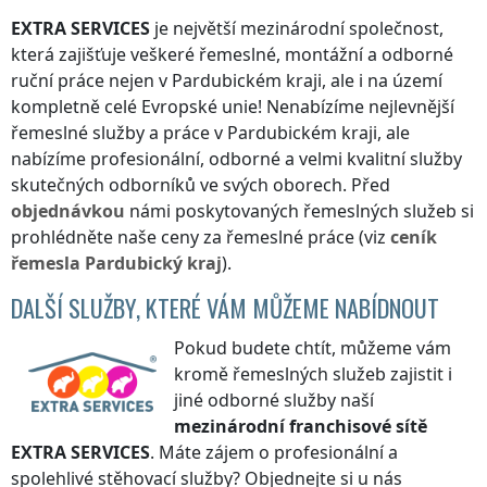
EXTRA SERVICES
je největší mezinárodní společnost,
která zajišťuje veškeré řemeslné, montážní a odborné
ruční práce nejen
v Pardubickém kraji
, ale i na území
kompletně celé Evropské unie! Nenabízíme nejlevnější
řemeslné služby a práce
v Pardubickém kraji
, ale
nabízíme profesionální, odborné a velmi kvalitní služby
skutečných odborníků ve svých oborech. Před
objednávkou
námi poskytovaných řemeslných služeb si
prohlédněte naše ceny za řemeslné práce (viz
ceník
řemesla
Pardubický kraj
).
DALŠÍ SLUŽBY, KTERÉ VÁM MŮŽEME NABÍDNOUT
Pokud budete chtít, můžeme vám
kromě řemeslných služeb zajistit i
jiné odborné služby naší
mezinárodní franchisové sítě
EXTRA SERVICES
. Máte zájem o profesionální a
spolehlivé stěhovací služby? Objednejte si u nás