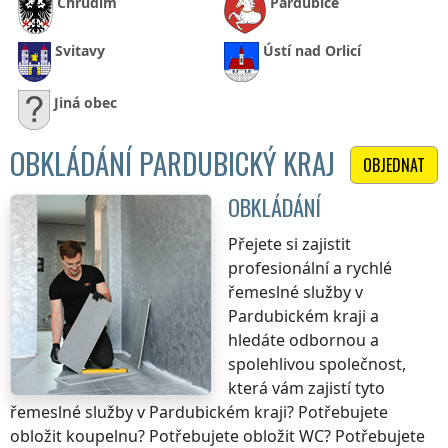
Chrudim
Pardubice
Svitavy
Ústí nad Orlicí
Jiná obec
OBKLÁDÁNÍ PARDUBICKÝ KRAJ
OBJEDNAT
OBKLÁDÁNÍ
Přejete si zajistit
profesionální a rychlé
řemeslné služby
v
Pardubickém kraji
a
hledáte odbornou a
spolehlivou společnost,
která vám zajistí tyto
řemeslné služby
v Pardubickém kraji
? Potřebujete
obložit koupelnu? Potřebujete obložit WC? Potřebujete