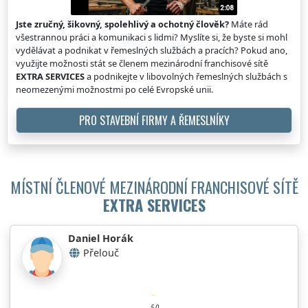
Jste zručný, šikovný, spolehlivý a ochotný člověk?
Máte rád
všestrannou práci a komunikaci s lidmi? Myslíte si, že byste si mohl
vydělávat a podnikat v řemeslných službách a pracích? Pokud ano,
využijte možnosti stát se členem mezinárodní franchisové sítě
EXTRA SERVICES
a podnikejte v libovolných řemeslných službách s
neomezenými možnostmi po celé Evropské unii.
PRO STAVEBNÍ FIRMY A ŘEMESLNÍKY
MÍSTNÍ ČLENOVÉ MEZINÁRODNÍ FRANCHISOVÉ SÍTĚ
EXTRA SERVICES
Daniel Horák
Přelouč
5.0