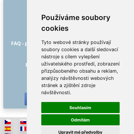
ODKAZY
O nás
Používáme soubory
Jak to všechno začalo
cookies
Ceník
Všeobecné obchodní podmínky
Tyto webové stránky používají
FAQ - pro objednatele
FAQ - pro poskytovatele
soubory cookies a další sledovací
Reklama a marketing
nástroje s cílem vylepšení
Blog
uživatelského prostředí, zobrazení
Recenze objednávek s hodnocením
přizpůsobeného obsahu a reklam,
Kontakt
analýzy návštěvnosti webových
SOCIÁLNÍ SÍTĚ
stránek a zjištění zdroje
návštěvnosti.
Souhlasím
Odmítám
Upravit mé předvolby