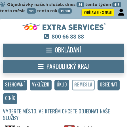
Objednávky našich služeb: dnes
tento týden
34
418
tento měsíc
tento rok
501
11 360
VYDĚLÁVEJTE S NÁMI
800 66 88 88
OBKLÁDÁNÍ
PARDUBICKÝ KRAJ
STĚHOVÁNÍ
VYKLÍZENÍ
ÚKLID
ŘEMESLA
OBJEDNAT
CENÍK
VYBERTE MĚSTO, VE KTERÉM CHCETE OBJEDNAT NAŠE
SLUŽBY: