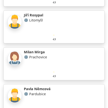
4.9
Jiří Rosypal
Litomyšl
4.9
Milan Mirga
Prachovice
4.9
Pavla Němcová
Pardubice