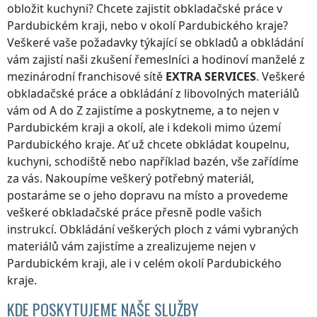
obložit kuchyni? Chcete zajistit obkladačské práce
v
Pardubickém kraji
, nebo v okolí
Pardubického kraje
?
Veškeré vaše požadavky týkající se obkladů a obkládání
vám zajistí naši zkušení řemeslníci a hodinoví manželé z
mezinárodní franchisové sítě
EXTRA SERVICES
. Veškeré
obkladačské práce a obkládání z libovolných materiálů
vám od A do Z zajistíme a poskytneme, a to nejen
v
Pardubickém kraji
a okolí, ale i kdekoli
mimo území
Pardubického kraje
. Ať už chcete obkládat koupelnu,
kuchyni, schodiště nebo například bazén, vše zařídíme
za vás. Nakoupíme veškerý potřebný materiál,
postaráme se o jeho dopravu na místo a provedeme
veškeré obkladačské práce přesně podle vašich
instrukcí. Obkládání veškerých ploch z vámi vybraných
materiálů vám zajistíme a zrealizujeme nejen
v
Pardubickém kraji
, ale i v celém okolí
Pardubického
kraje
.
KDE POSKYTUJEME NAŠE SLUŽBY