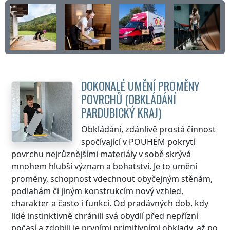
DOKONALÉ UMĚNÍ PROMĚNY
POVRCHŮ (OBKLÁDÁNÍ
PARDUBICKÝ KRAJ
)
Obkládání, zdánlivě prostá činnost
spočívající v POUHÉM pokrytí
povrchu nejrůznějšími materiály v sobě skrývá
mnohem hlubší význam a bohatství. Je to umění
proměny, schopnost vdechnout obyčejným stěnám,
podlahám či jiným konstrukcím nový vzhled,
charakter a často i funkci. Od pradávných dob, kdy
lidé instinktivně chránili svá obydlí před nepřízní
počasí a zdobili je prvními primitivními obklady, až po