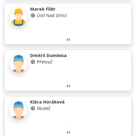
Marek Flídr
Ústí Nad Orlicí
4.6
Dmitrii Duminica
Přelouč
4.4
Klára Horáková
Skuteč
4.4