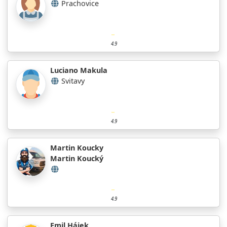
Prachovice
4.9
Luciano Makula
Svitavy
4.9
Martin Koucky
Martin Koucký
4.9
Emil Hájek