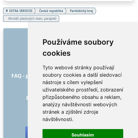
EXTRA SERVICES
Česká republika
Pardubický kraj
Montáž plastových oken, parapetů
ODKAZY
Používáme soubory
O nás
cookies
Jak to všechno začalo
Ceník
Tyto webové stránky používají
Všeobecné obchodní podmínky
soubory cookies a další sledovací
FAQ - pro objednatele
FAQ - pro poskytovatele
nástroje s cílem vylepšení
Reklama a marketing
uživatelského prostředí, zobrazení
Blog
přizpůsobeného obsahu a reklam,
Recenze objednávek s hodnocením
analýzy návštěvnosti webových
Kontakt
stránek a zjištění zdroje
SOCIÁLNÍ SÍTĚ
návštěvnosti.
Souhlasím