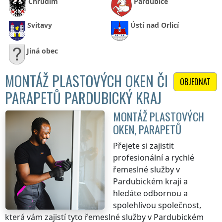
Chrudim
Pardubice
Svitavy
Ústí nad Orlicí
Jiná obec
MONTÁŽ PLASTOVÝCH OKEN ČI
OBJEDNAT
PARAPETŮ PARDUBICKÝ KRAJ
MONTÁŽ PLASTOVÝCH
OKEN, PARAPETŮ
Přejete si zajistit
profesionální a rychlé
řemeslné služby
v
Pardubickém kraji
a
hledáte odbornou a
spolehlivou společnost,
která vám zajistí tyto řemeslné služby
v Pardubickém