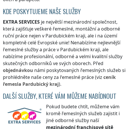
KDE POSKYTUJEME NAŠE SLUŽBY
EXTRA SERVICES
je největší mezinárodní společnost,
která zajišťuje veškeré řemeslné, montážní a odborné
ruční práce nejen
v Pardubickém kraji
, ale i na území
kompletně celé Evropské unie! Nenabízíme nejlevnější
řemeslné služby a práce
v Pardubickém kraji
, ale
nabízíme profesionální, odborné a velmi kvalitní služby
skutečných odborníků ve svých oborech. Před
objednávkou
námi poskytovaných řemeslných služeb si
prohlédněte naše ceny za řemeslné práce (viz
ceník
řemesla
Pardubický kraj
).
DALŠÍ SLUŽBY, KTERÉ VÁM MŮŽEME NABÍDNOUT
Pokud budete chtít, můžeme vám
kromě řemeslných služeb zajistit i
jiné odborné služby naší
mezinárodní franchisové sítě