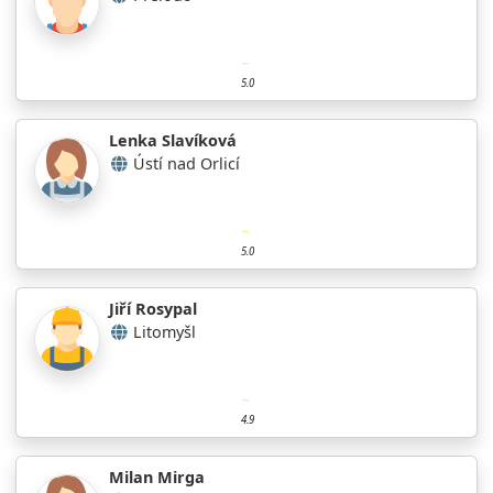
5.0
Lenka Slavíková
Ústí nad Orlicí
5.0
Jiří Rosypal
Litomyšl
4.9
Milan Mirga