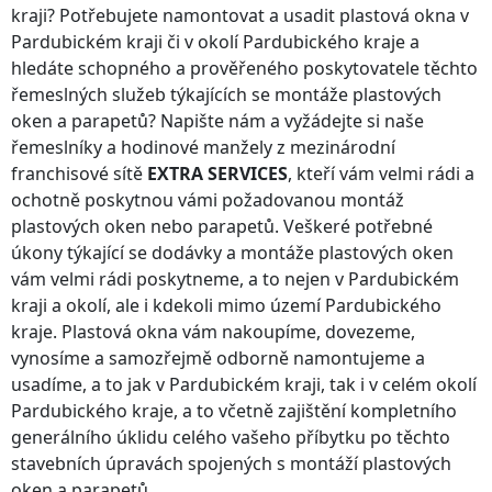
kraji
? Potřebujete namontovat a usadit plastová okna
v
Pardubickém kraji
či v okolí
Pardubického kraje
a
hledáte schopného a prověřeného poskytovatele těchto
řemeslných služeb týkajících se montáže plastových
oken a parapetů? Napište nám a vyžádejte si naše
řemeslníky a hodinové manžely z mezinárodní
franchisové sítě
EXTRA SERVICES
, kteří vám velmi rádi a
ochotně poskytnou vámi požadovanou montáž
plastových oken nebo parapetů. Veškeré potřebné
úkony týkající se dodávky a montáže plastových oken
vám velmi rádi poskytneme, a to nejen
v Pardubickém
kraji
a okolí, ale i kdekoli
mimo území Pardubického
kraje
. Plastová okna vám nakoupíme, dovezeme,
vynosíme a samozřejmě odborně namontujeme a
usadíme, a to jak
v Pardubickém kraji
, tak i v celém okolí
Pardubického kraje
, a to včetně zajištění kompletního
generálního úklidu celého vašeho příbytku po těchto
stavebních úpravách spojených s montáží plastových
oken a parapetů.