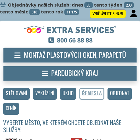
Objednávky našich služeb: dnes
tento týden
35
233
tento měsíc
tento rok
316
11 175
VYDĚLÁVEJTE S NÁMI
800 66 88 88
MONTÁŽ PLASTOVÝCH OKEN, PARAPETŮ
PARDUBICKÝ KRAJ
STĚHOVÁNÍ
VYKLÍZENÍ
ÚKLID
ŘEMESLA
OBJEDNAT
CENÍK
VYBERTE MĚSTO, VE KTERÉM CHCETE OBJEDNAT NAŠE
SLUŽBY: