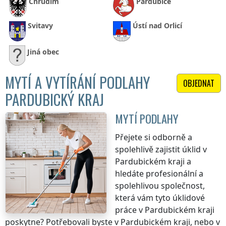
Chrudim
Pardubice
Svitavy
Ústí nad Orlicí
Jiná obec
MYTÍ A VYTÍRÁNÍ PODLAHY
OBJEDNAT
PARDUBICKÝ KRAJ
MYTÍ PODLAHY
Přejete si odborně a
spolehlivě zajistit úklid
v
Pardubickém kraji
a
hledáte profesionální a
spolehlivou společnost,
která vám tyto úklidové
práce
v Pardubickém kraji
poskytne? Potřebovali byste
v Pardubickém kraji
, nebo v