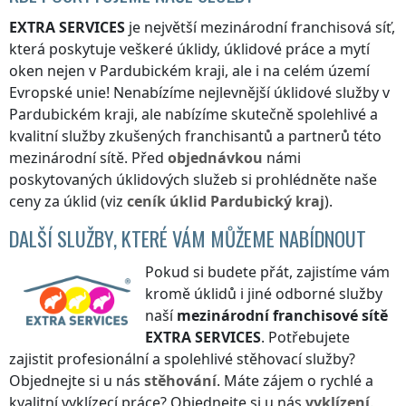
EXTRA SERVICES
je největší mezinárodní franchisová síť,
která poskytuje veškeré úklidy, úklidové práce a mytí
oken nejen
v Pardubickém kraji
, ale i na celém území
Evropské unie! Nenabízíme nejlevnější úklidové služby
v
Pardubickém kraji
, ale nabízíme skutečně spolehlivé a
kvalitní služby zkušených franchisantů a partnerů této
mezinárodní sítě. Před
objednávkou
námi
poskytovaných úklidových služeb si prohlédněte naše
ceny za úklid (viz
ceník
úklid
Pardubický kraj
).
DALŠÍ SLUŽBY, KTERÉ VÁM MŮŽEME NABÍDNOUT
Pokud si budete přát, zajistíme vám
kromě úklidů i jiné odborné služby
naší
mezinárodní franchisové sítě
EXTRA SERVICES
. Potřebujete
zajistit profesionální a spolehlivé stěhovací služby?
Objednejte si u nás
stěhování
. Máte zájem o rychlé a
kvalitní vyklízecí práce? Objednejte si u nás
vyklízení
.