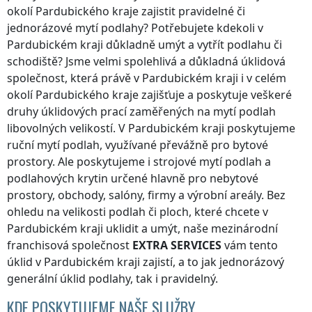
okolí
Pardubického kraje
zajistit pravidelné či
jednorázové mytí podlahy? Potřebujete kdekoli
v
Pardubickém kraji
důkladně umýt a vytřít podlahu či
schodiště? Jsme velmi spolehlivá a důkladná úklidová
společnost, která právě
v Pardubickém kraji
i v celém
okolí
Pardubického kraje
zajišťuje a poskytuje veškeré
druhy úklidových prací zaměřených na mytí podlah
libovolných velikostí.
V Pardubickém kraji
poskytujeme
ruční mytí podlah, využívané převážně pro bytové
prostory. Ale poskytujeme i strojové mytí podlah a
podlahových krytin určené hlavně pro nebytové
prostory, obchody, salóny, firmy a výrobní areály. Bez
ohledu na velikosti podlah či ploch, které chcete
v
Pardubickém kraji
uklidit a umýt, naše mezinárodní
franchisová společnost
EXTRA SERVICES
vám tento
úklid
v Pardubickém kraji
zajistí, a to jak jednorázový
generální úklid podlahy, tak i pravidelný.
KDE POSKYTUJEME NAŠE SLUŽBY