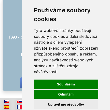
ODKAZY
Používáme soubory
O nás
cookies
Jak to všechno začalo
Ceník
Tyto webové stránky používají
Všeobecné obchodní podmínky
soubory cookies a další sledovací
FAQ - pro objednatele
FAQ - pro poskytovatele
nástroje s cílem vylepšení
Reklama a marketing
uživatelského prostředí, zobrazení
Blog
přizpůsobeného obsahu a reklam,
Recenze objednávek s hodnocením
analýzy návštěvnosti webových
Kontakt
stránek a zjištění zdroje
SOCIÁLNÍ SÍTĚ
návštěvnosti.
Souhlasím
Odmítám
Upravit mé předvolby