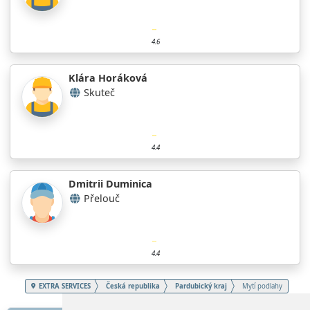
4.6
Klára Horáková
Skuteč
4.4
Dmitrii Duminica
Přelouč
4.4
EXTRA SERVICES
Česká republika
Pardubický kraj
Mytí podlahy