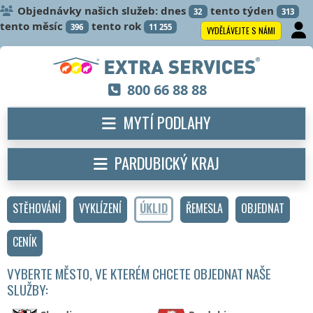
Objednávky našich služeb: dnes
tento týden
32
313
tento měsíc
tento rok
396
11 255
VYDĚLÁVEJTE S NÁMI
800 66 88 88
MYTÍ PODLAHY
PARDUBICKÝ KRAJ
STĚHOVÁNÍ
VYKLÍZENÍ
ÚKLID
ŘEMESLA
OBJEDNAT
CENÍK
VYBERTE MĚSTO, VE KTERÉM CHCETE OBJEDNAT NAŠE
SLUŽBY: