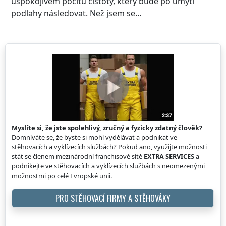
uspokojivém pocitu čistoty, který bude po umytí
podlahy následovat. Než jsem se...
Myslíte si, že jste spolehlivý, zručný a fyzicky zdatný člověk?
Domníváte se, že byste si mohl vydělávat a podnikat ve
stěhovacích a vyklízecích službách? Pokud ano, využijte možnosti
stát se členem mezinárodní franchisové sítě
EXTRA SERVICES
a
podnikejte ve stěhovacích a vyklízecích službách s neomezenými
možnostmi po celé Evropské unii.
PRO STĚHOVACÍ FIRMY A STĚHOVÁKY