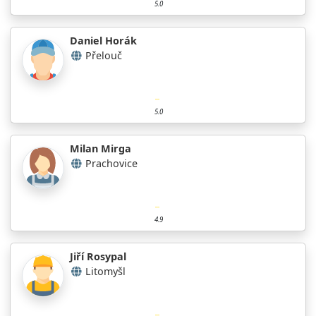
5.0
Daniel Horák
Přelouč
5.0
Milan Mirga
Prachovice
4.9
Jiří Rosypal
Litomyšl