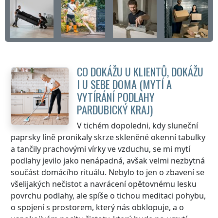
CO DOKÁŽU U KLIENTŮ, DOKÁŽU
I U SEBE DOMA (MYTÍ A
VYTÍRÁNÍ PODLAHY
PARDUBICKÝ KRAJ
)
V tichém dopoledni, kdy sluneční
paprsky líně pronikaly skrze skleněné okenní tabulky
a tančily prachovými vírky ve vzduchu, se mi mytí
podlahy jevilo jako nenápadná, avšak velmi nezbytná
součást domácího rituálu. Nebylo to jen o zbavení se
všelijakých nečistot a navrácení opětovnému lesku
povrchu podlahy, ale spíše o tichou meditaci pohybu,
o spojení s prostorem, který nás obklopuje, a o