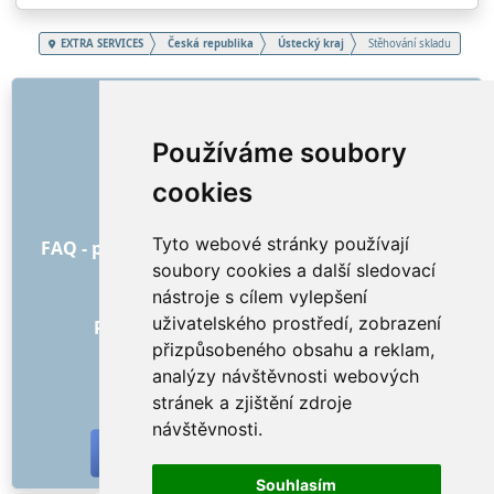
EXTRA SERVICES
Česká republika
Ústecký kraj
Stěhování skladu
ODKAZY
O nás
Používáme soubory
Jak to všechno začalo
cookies
Ceník
Všeobecné obchodní podmínky
Tyto webové stránky používají
FAQ - pro objednatele
FAQ - pro poskytovatele
soubory cookies a další sledovací
Reklama a marketing
nástroje s cílem vylepšení
Blog
uživatelského prostředí, zobrazení
Recenze objednávek s hodnocením
přizpůsobeného obsahu a reklam,
Kontakt
analýzy návštěvnosti webových
SOCIÁLNÍ SÍTĚ
stránek a zjištění zdroje
návštěvnosti.
Souhlasím