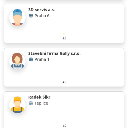
3D servis a.s.
Praha 6
4.6
Stavební firma Gully s.r.o.
Praha 1
4.6
Radek Šikr
Teplice
4.0