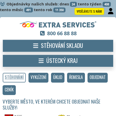
Objednávky našich služeb: dnes
tento týden
24
408
tento měsíc
tento rok
491
11 350
VYDĚLÁVEJTE S NÁMI
800 66 88 88
STĚHOVÁNÍ SKLADU
ÚSTECKÝ KRAJ
STĚHOVÁNÍ
VYKLÍZENÍ
ÚKLID
ŘEMESLA
OBJEDNAT
CENÍK
VYBERTE MĚSTO, VE KTERÉM CHCETE OBJEDNAT NAŠE
SLUŽBY: