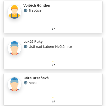
Vojtěch Günther
Travčice
4.7
Lukáš Puky
Ústí nad Labem-Neštěmice
4.7
Bára Brzoňová
Most
4.6