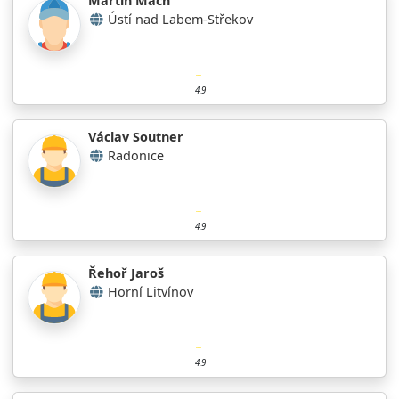
Martin Mach
Ústí nad Labem-Střekov
4.9
Václav Soutner
Radonice
4.9
Řehoř Jaroš
Horní Litvínov
4.9