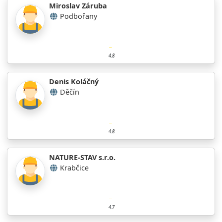
Miroslav Záruba
Podbořany
4.8
Denis Koláčný
Děčín
4.8
NATURE-STAV s.r.o.
Krabčice
4.7