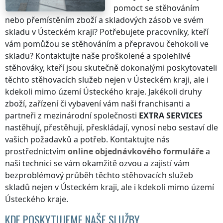
pomoct se stěhováním
nebo přemístěním zboží a skladových zásob ve svém
skladu
v Ústeckém kraji
? Potřebujete pracovníky, kteří
vám pomůžou se stěhováním a přepravou čehokoli ve
skladu? Kontaktujte naše proškolené a spolehlivé
stěhováky, kteří jsou skutečně dokonalými poskytovateli
těchto stěhovacích služeb nejen
v Ústeckém kraji
, ale i
kdekoli
mimo území Ústeckého kraje
. Jakékoli druhy
zboží, zařízení či vybavení vám naši franchisanti a
partneři z mezinárodní společnosti
EXTRA SERVICES
nastěhují, přestěhují, přeskládají, vynosí nebo sestaví dle
vašich požadavků a potřeb. Kontaktujte nás
prostřednictvím
online objednávkového formuláře
a
naši technici se vám okamžitě ozvou a zajistí vám
bezproblémový průběh těchto stěhovacích služeb
skladů nejen
v Ústeckém kraji
, ale i kdekoli
mimo území
Ústeckého kraje
.
KDE POSKYTUJEME NAŠE SLUŽBY