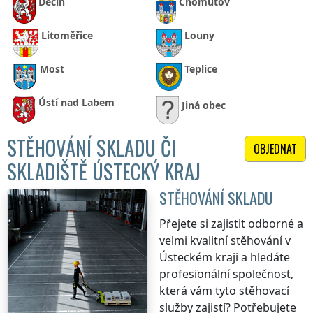
Děčín
Chomutov
Litoměřice
Louny
Most
Teplice
Ústí nad Labem
Jiná obec
STĚHOVÁNÍ SKLADU ČI
OBJEDNAT
SKLADIŠTĚ ÚSTECKÝ KRAJ
STĚHOVÁNÍ SKLADU
Přejete si zajistit odborné a
velmi kvalitní stěhování
v
Ústeckém kraji
a hledáte
profesionální společnost,
která vám tyto stěhovací
služby zajistí? Potřebujete