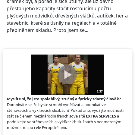
krámek byl, a pořád je sice útulný, ale už dávno
přestali jeho kapacity stačit rostoucímu počtu
plyšových medvídků, dřevěných vláčků, autíček, her a
stavebnic, které se tísnily na regálech a v totálně
přeplněném skladu. Proto jsem se...
Myslíte si, že jste spolehlivý, zručný a fyzicky zdatný člověk?
Domníváte se, že byste si mohl vydělávat a podnikat ve
stěhovacích a vyklízecích službách? Pokud ano, využijte možnosti
stát se členem mezinárodní franchisové sítě
EXTRA SERVICES
a
podnikejte ve stěhovacích a vyklízecích službách s neomezenými
možnostmi po celé Evropské unii.