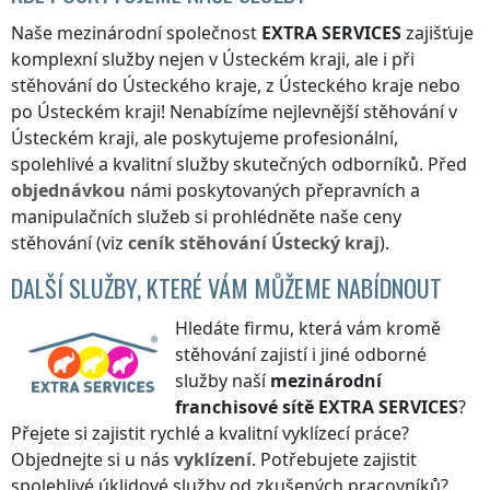
Naše mezinárodní společnost
EXTRA SERVICES
zajišťuje
komplexní služby nejen
v Ústeckém kraji
, ale i při
stěhování
do Ústeckého kraje
,
z Ústeckého kraje
nebo
po Ústeckém kraji
! Nenabízíme nejlevnější stěhování
v
Ústeckém kraji
, ale poskytujeme profesionální,
spolehlivé a kvalitní služby skutečných odborníků. Před
objednávkou
námi poskytovaných přepravních a
manipulačních služeb si prohlédněte naše ceny
stěhování (viz
ceník
stěhování
Ústecký kraj
).
DALŠÍ SLUŽBY, KTERÉ VÁM MŮŽEME NABÍDNOUT
Hledáte firmu, která vám kromě
stěhování zajistí i jiné odborné
služby naší
mezinárodní
franchisové sítě
EXTRA SERVICES
?
Přejete si zajistit rychlé a kvalitní vyklízecí práce?
Objednejte si u nás
vyklízení
. Potřebujete zajistit
spolehlivé úklidové služby od zkušených pracovníků?