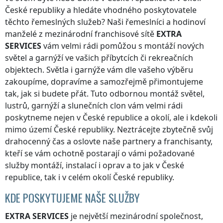
České republiky
a hledáte vhodného poskytovatele
těchto řemeslných služeb? Naši řemeslníci a hodinoví
manželé z mezinárodní franchisové sítě
EXTRA
SERVICES
vám velmi rádi pomůžou s montáží nových
světel a garnýží ve vašich příbytcích či rekreačních
objektech. Světla i garnýže vám dle vašeho výběru
zakoupíme, dopravíme a samozřejmě přimontujeme
tak, jak si budete přát. Tuto odbornou montáž světel,
lustrů, garnýží a slunečních clon vám velmi rádi
poskytneme nejen
v České republice
a okolí, ale i kdekoli
mimo území České republiky
. Neztrácejte zbytečně svůj
drahocenný čas a oslovte naše partnery a franchisanty,
kteří se vám ochotně postarají o vámi požadované
služby montáží, instalací i oprav a to jak
v České
republice
, tak i v celém okolí
České republiky
.
KDE POSKYTUJEME NAŠE SLUŽBY
EXTRA SERVICES
je největší mezinárodní společnost,