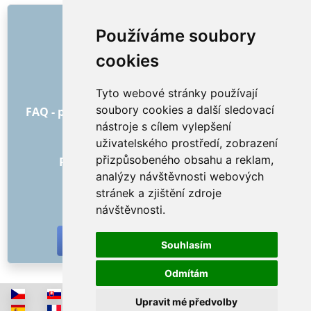
ODKAZY
Používáme soubory
O nás
cookies
Jak to všechno začalo
Ceník
Tyto webové stránky používají
Všeobecné obchodní podmínky
soubory cookies a další sledovací
FAQ - pro objednatele
FAQ - pro poskytovatele
nástroje s cílem vylepšení
Reklama a marketing
uživatelského prostředí, zobrazení
Blog
přizpůsobeného obsahu a reklam,
Recenze objednávek s hodnocením
analýzy návštěvnosti webových
Kontakt
stránek a zjištění zdroje
SOCIÁLNÍ SÍTĚ
návštěvnosti.
Souhlasím
Odmítám
Upravit mé předvolby