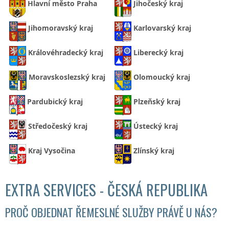
Hlavní město Praha
Jihočeský kraj
Jihomoravský kraj
Karlovarský kraj
Královéhradecký kraj
Liberecký kraj
Moravskoslezský kraj
Olomoucký kraj
Pardubický kraj
Plzeňský kraj
Středočeský kraj
Ústecký kraj
Kraj Vysočina
Zlínský kraj
EXTRA SERVICES - ČESKÁ REPUBLIKA
PROČ OBJEDNAT ŘEMESLNÉ SLUŽBY PRÁVĚ U NÁS?