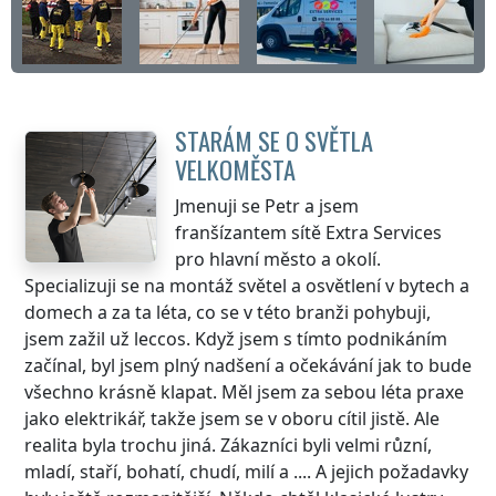
STARÁM SE O SVĚTLA
VELKOMĚSTA
Jmenuji se Petr a jsem
franšízantem sítě Extra Services
pro hlavní město a okolí.
Specializuji se na montáž světel a osvětlení v bytech a
domech a za ta léta, co se v této branži pohybuji,
jsem zažil už leccos. Když jsem s tímto podnikáním
začínal, byl jsem plný nadšení a očekávání jak to bude
všechno krásně klapat. Měl jsem za sebou léta praxe
jako elektrikář, takže jsem se v oboru cítil jistě. Ale
realita byla trochu jiná. Zákazníci byli velmi různí,
mladí, staří, bohatí, chudí, milí a .... A jejich požadavky