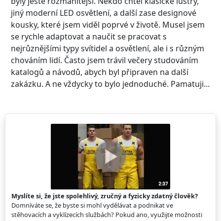
byly ještě rozmanitější. Někdo chtěl klasické lustry,
jiný moderní LED osvětlení, a další zase designové
kousky, které jsem viděl poprvé v životě. Musel jsem
se rychle adaptovat a naučit se pracovat s
nejrůznějšími typy svítidel a osvětlení, ale i s různým
chováním lidí. Často jsem trávil večery studováním
katalogů a návodů, abych byl připraven na další
zakázku. A ne vždycky to bylo jednoduché. Pamatuji...
Myslíte si, že jste spolehlivý, zručný a fyzicky zdatný člověk?
Domníváte se, že byste si mohl vydělávat a podnikat ve
stěhovacích a vyklízecích službách? Pokud ano, využijte možnosti