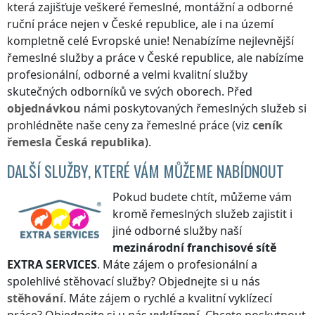
která zajišťuje veškeré řemeslné, montážní a odborné
ruční práce nejen
v České republice
, ale i na území
kompletně celé Evropské unie! Nenabízíme nejlevnější
řemeslné služby a práce
v České republice
, ale nabízíme
profesionální, odborné a velmi kvalitní služby
skutečných odborníků ve svých oborech. Před
objednávkou
námi poskytovaných řemeslných služeb si
prohlédněte naše ceny za řemeslné práce (viz
ceník
řemesla
Česká republika
).
DALŠÍ SLUŽBY, KTERÉ VÁM MŮŽEME NABÍDNOUT
Pokud budete chtít, můžeme vám
kromě řemeslných služeb zajistit i
jiné odborné služby naší
mezinárodní franchisové sítě
EXTRA SERVICES
. Máte zájem o profesionální a
spolehlivé stěhovací služby? Objednejte si u nás
stěhování
. Máte zájem o rychlé a kvalitní vyklízecí