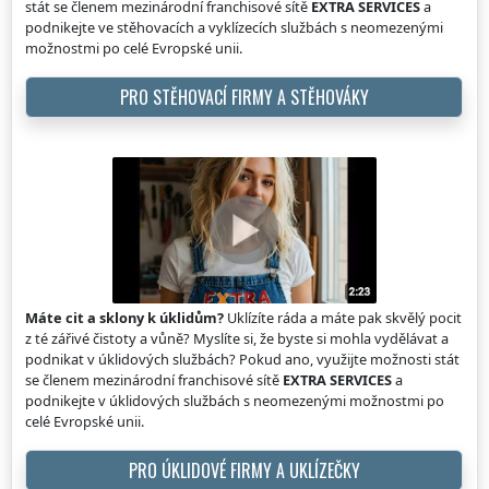
stát se členem mezinárodní franchisové sítě
EXTRA SERVICES
a
podnikejte ve stěhovacích a vyklízecích službách s neomezenými
možnostmi po celé Evropské unii.
PRO STĚHOVACÍ FIRMY A STĚHOVÁKY
Máte cit a sklony k úklidům?
Uklízíte ráda a máte pak skvělý pocit
z té zářivé čistoty a vůně? Myslíte si, že byste si mohla vydělávat a
podnikat v úklidových službách? Pokud ano, využijte možnosti stát
se členem mezinárodní franchisové sítě
EXTRA SERVICES
a
podnikejte v úklidových službách s neomezenými možnostmi po
celé Evropské unii.
PRO ÚKLIDOVÉ FIRMY A UKLÍZEČKY