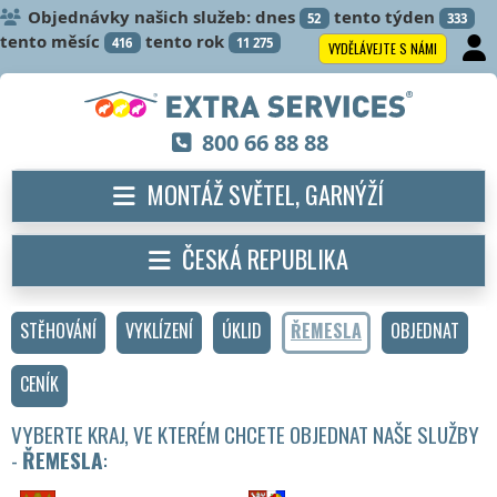
Objednávky našich služeb: dnes
tento týden
52
333
tento měsíc
tento rok
416
11 275
VYDĚLÁVEJTE S NÁMI
800 66 88 88
MONTÁŽ SVĚTEL, GARNÝŽÍ
ČESKÁ REPUBLIKA
STĚHOVÁNÍ
VYKLÍZENÍ
ÚKLID
ŘEMESLA
OBJEDNAT
CENÍK
VYBERTE KRAJ, VE KTERÉM CHCETE OBJEDNAT NAŠE SLUŽBY
-
ŘEMESLA
: