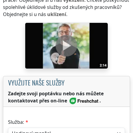
práce? Objednejte si u nás
vyklízení
. Chcete poskytnout
spolehlivé úklidové služby od zkušených pracovníků?
Objednejte si u nás
uklízení
.
VYUŽIJTE NAŠE SLUŽBY
Zadejte svoji poptávku nebo nás můžete
kontaktovat přes on-line
.
Služba: