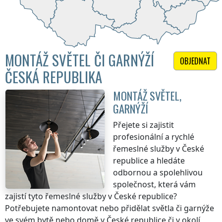
MONTÁŽ SVĚTEL ČI GARNÝŽÍ
OBJEDNAT
ČESKÁ REPUBLIKA
MONTÁŽ SVĚTEL,
GARNÝŽÍ
Přejete si zajistit
profesionální a rychlé
řemeslné služby
v České
republice
a hledáte
odbornou a spolehlivou
společnost, která vám
zajistí tyto řemeslné služby
v České republice
?
Potřebujete namontovat nebo přidělat světla či garnýže
ve svém bytě nebo domě
v České republice
či v okolí