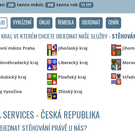
en
tento měsíc
tento rok
235
318
11 177
ÁNÍ
VYKLÍZENÍ
ÚKLID
ŘEMESLA
OBJEDNAT
CENÍK
 KRAJ, VE KTERÉM CHCETE OBJEDNAT NAŠE SLUŽBY -
STĚHOVÁ
avní město Praha
Jihočeský kraj
Jihom
álovéhradecký kraj
Liberecký kraj
Morav
dubický kraj
Plzeňský kraj
Střed
aj Vysočina
Zlínský kraj
 SERVICES - ČESKÁ REPUBLIKA
BJEDNAT STĚHOVÁNÍ PRÁVĚ U NÁS?