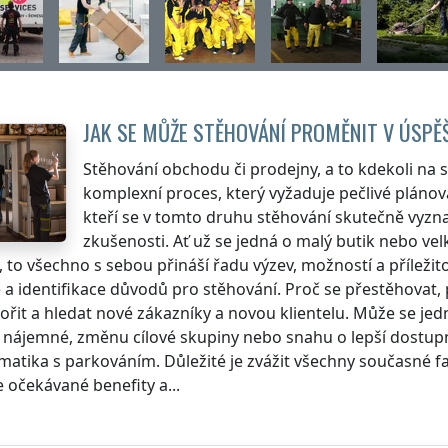
JAK SE MŮŽE STĚHOVÁNÍ PROMĚNIT V ÚSP
Stěhování obchodu či prodejny, a to kdekoli na s
komplexní proces, který vyžaduje pečlivé plánov
kteří se v tomto druhu stěhování skutečně vyzna
zkušenosti. Ať už se jedná o malý butik nebo ve
, to všechno s sebou přináší řadu výzev, možností a příležit
 a identifikace důvodů pro stěhování. Proč se přestěhovat, pr
tvořit a hledat nové zákazníky a novou klientelu. Může se je
 nájemné, změnu cílové skupiny nebo snahu o lepší dostupno
matika s parkováním. Důležité je zvážit všechny současné f
 očekávané benefity a...