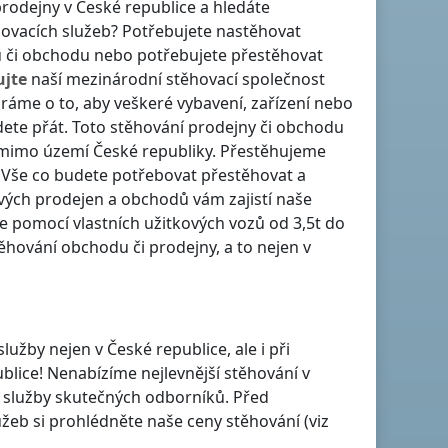
 prodejny
v České republice
a hledáte
hovacích služeb? Potřebujete nastěhovat
u či obchodu nebo potřebujete přestěhovat
ujte
naší mezinárodní stěhovací společnost
aráme o to, aby veškeré vybavení, zařízení nebo
dete přát. Toto stěhování prodejny či obchodu
mimo území České republiky
. Přestěhujeme
u. Vše co budete potřebovat přestěhovat a
vých prodejen a obchodů vám zajistí naše
me pomocí vlastních užitkových vozů od 3,5t do
ěhování obchodu či prodejny, a to nejen
v
 služby nejen
v České republice
, ale i při
blice
! Nenabízíme nejlevnější stěhování
v
ní služby skutečných odborníků. Před
eb si prohlédněte naše ceny stěhování (viz