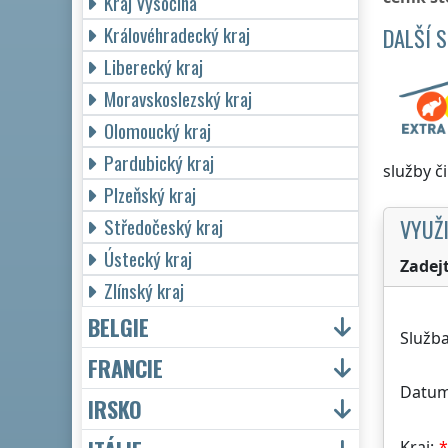
Kraj Vysočina
Královéhradecký kraj
DALŠÍ 
Liberecký kraj
Moravskoslezský kraj
Olomoucký kraj
Pardubický kraj
služby č
Plzeňský kraj
VYUŽI
Středočeský kraj
Ústecký kraj
Zadej
Zlínský kraj
BELGIE
Služba
FRANCIE
Datum
IRSKO
Kraj: