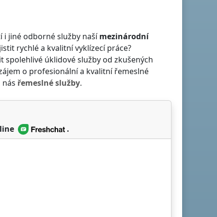
í i jiné odborné služby naší
mezinárodní
jistit rychlé a kvalitní vyklízecí práce?
tit spolehlivé úklidové služby od zkušených
zájem o profesionální a kvalitní řemeslné
u nás
řemeslné služby
.
line
.