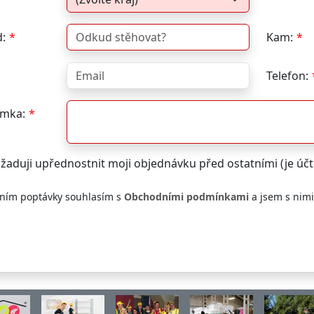
:
Kam:
Telefon:
mka:
žaduji upřednostnit moji objednávku před ostatními (je ú
ním poptávky souhlasím s
Obchodními podmínkami
a jsem s nim