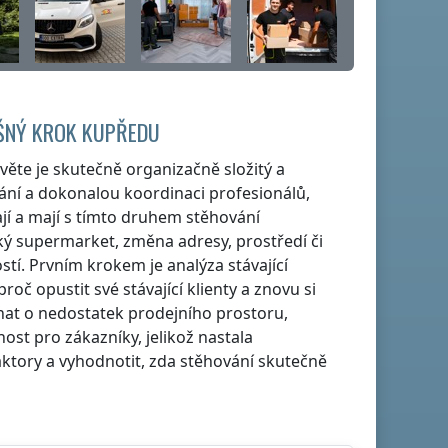
ĚŠNÝ KROK KUPŘEDU
věte je skutečně organizačně složitý a
ání a dokonalou koordinaci profesionálů,
jí a mají s tímto druhem stěhování
lký supermarket, změna adresy, prostředí či
ostí. Prvním krokem je analýza stávající
oč opustit své stávající klienty a znovu si
dnat o nedostatek prodejního prostoru,
st pro zákazníky, jelikož nastala
aktory a vyhodnotit, zda stěhování skutečně