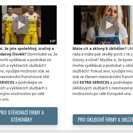
si, že jste spolehlivý, zručný a
Máte cit a sklony k úklidům?
Ukl
zdatný člověk?
Domníváte se, že
ráda a máte pak skvělý pocit z té z
 mohl vydělávat a podnikat ve
čistoty a vůně? Myslíte si, že byste 
ích a vyklízecích službách?
mohla vydělávat a podnikat v úkl
o, využijte možnosti stát se
službách? Pokud ano, využijte mo
ezinárodní franchisové sítě
stát se členem mezinárodní franc
ERVICES
a podnikejte ve
sítě
EXTRA SERVICES
a podnikejte
ích a vyklízecích službách s
úklidových službách s neomezen
nými možnostmi po celé
možnostmi po celé Evropské unii.
 unii.
PRO STĚHOVACÍ FIRMY A
STĚHOVÁKY
PRO ÚKLIDOVÉ FIRMY A UKLÍZ