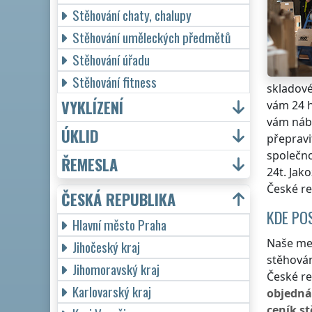
Stěhování chaty, chalupy
Stěhování uměleckých předmětů
Stěhování úřadu
Stěhování fitness
skladové
VYKLÍZENÍ
vám 24 h
vám náby
ÚKLID
přepravi
společn
ŘEMESLA
24t. Jak
České re
ČESKÁ REPUBLIKA
KDE PO
Hlavní město Praha
Naše me
Jihočeský kraj
stěhová
Jihomoravský kraj
České re
Karlovarský kraj
objedn
ceník
st