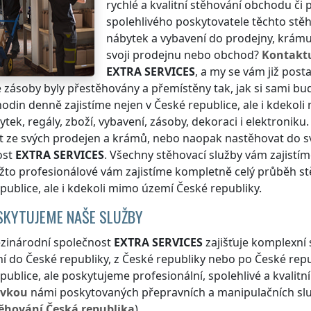
rychlé a kvalitní stěhování obchodu či
spolehlivého poskytovatele těchto stě
nábytek a vybavení do prodejny, krám
svoji prodejnu nebo obchod?
Kontakt
EXTRA SERVICES
, a my se vám již post
 zásoby byly přestěhovány a přemístěny tak, jak si sami bu
odin denně zajistíme nejen
v České republice
, ale i kdekoli
tek, regály, zboží, vybavení, zásoby, dekoraci i elektronik
t ze svých prodejen a krámů, nebo naopak nastěhovat do s
ost
EXTRA SERVICES
. Všechny stěhovací služby vám zajistí
ožto profesionálové vám zajistíme kompletně celý průběh st
publice
, ale i kdekoli
mimo území České republiky
.
SKYTUJEME NAŠE SLUŽBY
zinárodní společnost
EXTRA SERVICES
zajišťuje komplexní
ní
do České republiky
,
z České republiky
nebo
po České repu
publice
, ale poskytujeme profesionální, spolehlivé a kvalit
ávkou
námi poskytovaných přepravních a manipulačních služ
ěhování
Česká republika
).