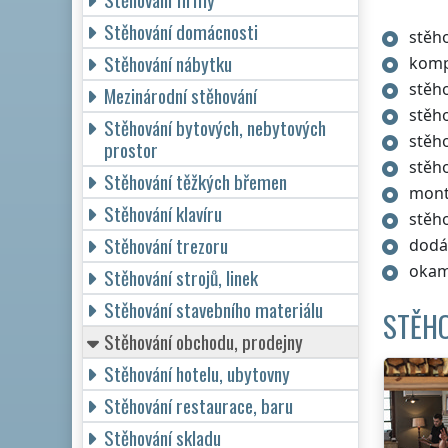
Stěhování domácnosti
stěho
Stěhování nábytku
komp
stěh
Mezinárodní stěhování
stěho
Stěhování bytových, nebytových
stěho
prostor
stěh
Stěhování těžkých břemen
mont
Stěhování klavíru
stěho
Stěhování trezoru
dodá
okam
Stěhování strojů, linek
Stěhování stavebního materiálu
STĚHO
Stěhování obchodu, prodejny
Stěhování hotelu, ubytovny
Stěhování restaurace, baru
Stěhování skladu