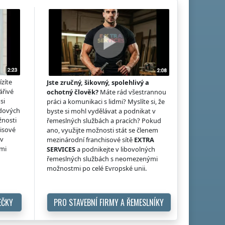
ízíte
Jste zručný, šikovný, spolehlivý a
ářivé
ochotný člověk?
Máte rád všestrannou
si
práci a komunikaci s lidmi? Myslíte si, že
idových
byste si mohl vydělávat a podnikat v
žnosti
řemeslných službách a pracích? Pokud
hisové
ano, využijte možnosti stát se členem
 v
mezinárodní franchisové sítě
EXTRA
ými
SERVICES
a podnikejte v libovolných
řemeslných službách s neomezenými
možnostmi po celé Evropské unii.
EČKY
PRO STAVEBNÍ FIRMY A ŘEMESLNÍKY