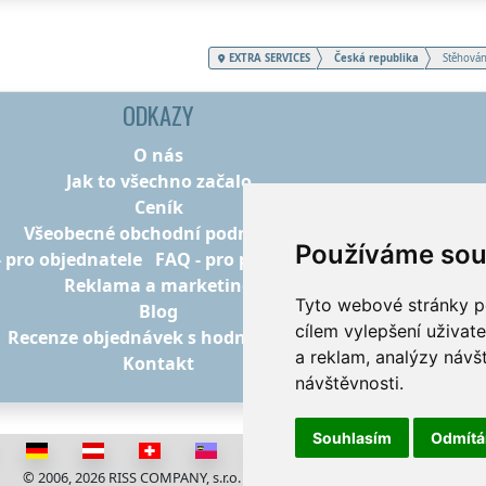
EXTRA SERVICES
Česká republika
Stěhován
ODKAZY
O nás
Jak to všechno začalo
Ceník
Všeobecné obchodní podmínky
Používáme sou
- pro objednatele
FAQ - pro poskytovatele
Reklama a marketing
Tyto webové stránky po
Blog
cílem vylepšení uživat
Recenze objednávek s hodnocením
a reklam, analýzy návš
Kontakt
návštěvnosti.
Souhlasím
Odmít
© 2006, 2026 RISS COMPANY, s.r.o. Všechna práva vyhrazena