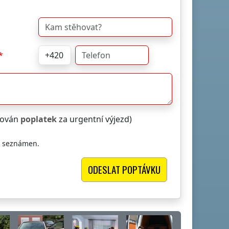
čtován
poplatek
za urgentní výjezd)
i seznámen.