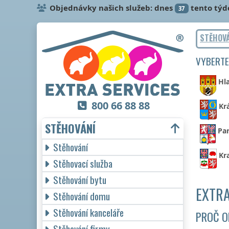
Objednávky našich služeb: dnes
tento týd
37
STĚHOV
VYBERTE
Hl
800 66 88 88
Kr
STĚHOVÁNÍ
Par
Stěhování
Kr
Stěhovací služba
Stěhování bytu
EXTRA
Stěhování domu
Stěhování kanceláře
PROČ O
Stěhování firmy