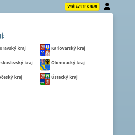
VYDĚLÁVEJTE S NÁMI
NÍ
:
oravský kraj
Karlovarský kraj
skoslezský kraj
Olomoucký kraj
očeský kraj
Ústecký kraj