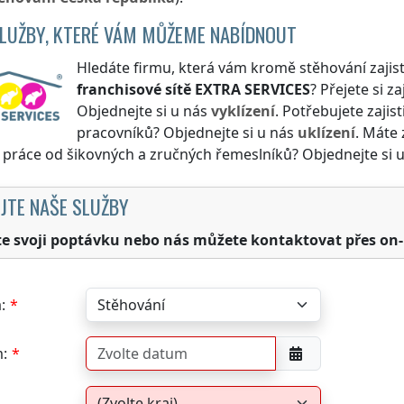
SLUŽBY, KTERÉ VÁM MŮŽEME NABÍDNOUT
Hledáte firmu, která vám kromě stěhování zajist
franchisové sítě
EXTRA SERVICES
? Přejete si za
Objednejte si u nás
vyklízení
. Potřebujete zajis
pracovníků? Objednejte si u nás
uklízení
. Máte 
i práce od šikovných a zručných řemeslníků? Objednejte si 
JTE NAŠE SLUŽBY
te svoji poptávku nebo nás můžete kontaktovat přes on-
:
: