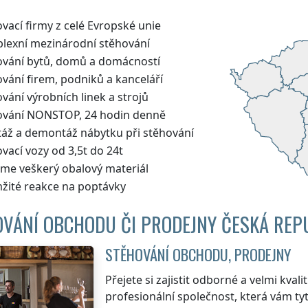
vací firmy z celé Evropské unie
lexní mezinárodní stěhování
ování bytů, domů a domácností
vání firem, podniků a kanceláří
vání výrobních linek a strojů
ování NONSTOP, 24 hodin denně
áž a demontáž nábytku při stěhování
vací vozy od 3,5t do 24t
me veškerý obalový materiál
žité reakce na poptávky
VÁNÍ OBCHODU ČI PRODEJNY ČESKÁ REP
STĚHOVÁNÍ OBCHODU, PRODEJNY
Přejete si zajistit odborné a velmi kval
profesionální společnost, která vám tyto