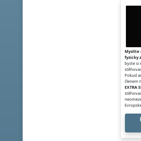
Myslíte 
fyzicky 
byste si
stěhovac
Pokud an
členem m
EXTRA S
stěhovac
neomeze
Evropské