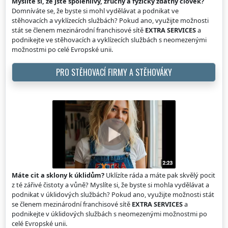
Myslíte si, že jste spolehlivý, zručný a fyzicky zdatný člověk?
Domníváte se, že byste si mohl vydělávat a podnikat ve
stěhovacích a vyklízecích službách? Pokud ano, využijte možnosti
stát se členem mezinárodní franchisové sítě
EXTRA SERVICES
a
podnikejte ve stěhovacích a vyklízecích službách s neomezenými
možnostmi po celé Evropské unii.
PRO STĚHOVACÍ FIRMY A STĚHOVÁKY
Máte cit a sklony k úklidům?
Uklízíte ráda a máte pak skvělý pocit
z té zářivé čistoty a vůně? Myslíte si, že byste si mohla vydělávat a
podnikat v úklidových službách? Pokud ano, využijte možnosti stát
se členem mezinárodní franchisové sítě
EXTRA SERVICES
a
podnikejte v úklidových službách s neomezenými možnostmi po
celé Evropské unii.