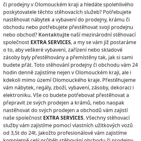
či prodejny
v Olomouckém kraji
a hledáte spolehlivého
poskytovatele těchto stěhovacích služeb? Potřebujete
nastěhovat nábytek a vybavení do prodejny, krámu či
obchodu nebo potřebujete přestěhovat svoji prodejnu
nebo obchod?
Kontaktujte
naší mezinárodní stěhovací
společnost
EXTRA SERVICES
, a my se vám již postaráme
o to, aby veškeré vybavení, zařízení nebo skladové
zásoby byly přestěhovány a přemístěny tak, jak si sami
budete přát. Toto stěhování prodejny či obchodu vám 24
hodin denně zajistíme nejen
v Olomouckém kraji
, ale i
kdekoli
mimo území Olomouckého kraje
. Přestěhujeme
vám nábytek, regály, zboží, vybavení, zásoby, dekoraci i
elektroniku. Vše co budete potřebovat přestěhovat a
přepravit ze svých prodejen a krámů, nebo naopak
nastěhovat do svých prodejen a obchodů vám zajistí
naše společnost
EXTRA SERVICES
. Všechny stěhovací
služby vám zajistíme pomocí vlastních užitkových vozů
od 3,5t do 24t. Jakožto profesionálové vám zajistíme
kompletně celý průběh stěhování obchodu či prodejny,