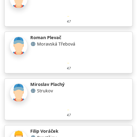
4.7
Roman Plevač
Moravská Třebová
4.7
Miroslav Plachý
Strukov
4.7
Filip Voráček