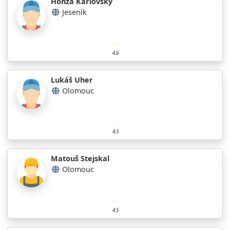
Honza Karlovský
Jeseník
4.6
Lukáš Uher
Olomouc
4.5
Matouš Stejskal
Olomouc
4.5