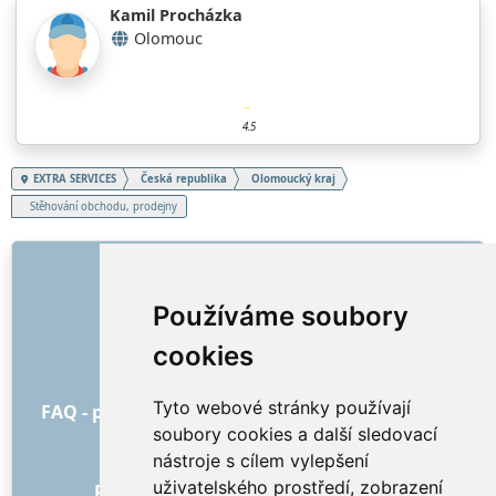
Kamil Procházka
Olomouc
4.5
EXTRA SERVICES
Česká republika
Olomoucký kraj
Stěhování obchodu, prodejny
ODKAZY
O nás
Používáme soubory
Jak to všechno začalo
cookies
Ceník
Všeobecné obchodní podmínky
Tyto webové stránky používají
FAQ - pro objednatele
FAQ - pro poskytovatele
soubory cookies a další sledovací
Reklama a marketing
nástroje s cílem vylepšení
Blog
uživatelského prostředí, zobrazení
Recenze objednávek s hodnocením