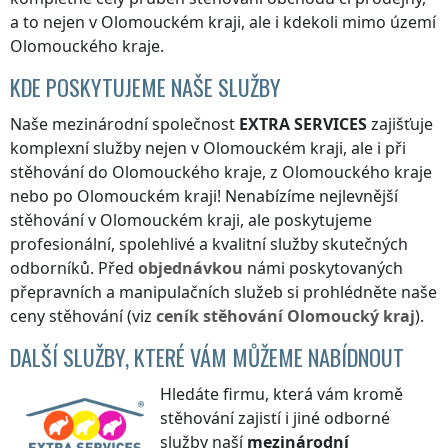
a to nejen
v Olomouckém kraji
, ale i kdekoli
mimo území
Olomouckého kraje
.
KDE POSKYTUJEME NAŠE SLUŽBY
Naše mezinárodní společnost
EXTRA SERVICES
zajišťuje
komplexní služby nejen
v Olomouckém kraji
, ale i při
stěhování
do Olomouckého kraje
,
z Olomouckého kraje
nebo
po Olomouckém kraji
! Nenabízíme nejlevnější
stěhování
v Olomouckém kraji
, ale poskytujeme
profesionální, spolehlivé a kvalitní služby skutečných
odborníků. Před
objednávkou
námi poskytovaných
přepravních a manipulačních služeb si prohlédněte naše
ceny stěhování (viz
ceník
stěhování
Olomoucký kraj
).
DALŠÍ SLUŽBY, KTERÉ VÁM MŮŽEME NABÍDNOUT
Hledáte firmu, která vám kromě
stěhování zajistí i jiné odborné
služby naší
mezinárodní