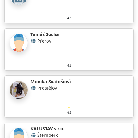
4.8
Tomáš Socha
Přerov
4.8
Monika Svatošová
Prostějov
4.8
KALUSTAV s.r.o.
Šternberk