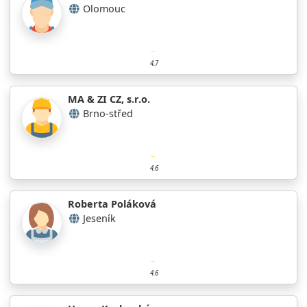
Olomouc
4.7
MA & ZI CZ, s.r.o.
Brno-střed
4.6
Roberta Poláková
Jeseník
4.6