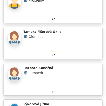
Prostějov
4.7
Tamara Fišerová Úklid
Olomouc
4.7
Barbora Konečná
Šumperk
4.7
Sýkorová Jiřina