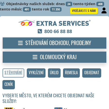
Objednávky našich služeb: dnes
tento týden
24
408
tento měsíc
tento rok
491
11 350
VYDĚLÁVEJTE S NÁMI
800 66 88 88
STĚHOVÁNÍ OBCHODU, PRODEJNY
OLOMOUCKÝ KRAJ
STĚHOVÁNÍ
VYKLÍZENÍ
ÚKLID
ŘEMESLA
OBJEDNAT
CENÍK
VYBERTE MĚSTO, VE KTERÉM CHCETE OBJEDNAT NAŠE
SLUŽBY: