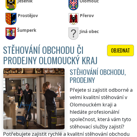
Jeseník
Olomouc
Prostějov
Přerov
Šumperk
Jiná obec
STĚHOVÁNÍ OBCHODU ČI
OBJEDNAT
PRODEJNY OLOMOUCKÝ KRAJ
STĚHOVÁNÍ OBCHODU,
PRODEJNY
Přejete si zajistit odborné a
velmi kvalitní stěhování
v
Olomouckém kraji
a
hledáte profesionální
společnost, která vám tyto
stěhovací služby zajistí?
Potřebujete zajistit rychlé a kvalitní stěhování obchodu