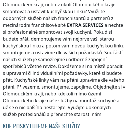
Olomouckém kraji
, nebo v okolí
Olomouckého kraje
smontovat a ustavit kuchyňskou linku? Využijte
odborných služeb našich franchisantů a partnerů z
mezinárodní franchisové sítě
EXTRA SERVICES
a nechte
si profesionálně smontovat svoji kuchyni. Pokud si
budete přát, demontujeme vám nejprve vaši starou
kuchyňskou linku a potom vám novou kuchyňskou linku
smontujeme a ustavíme dle vašich požadavků. Součástí
našich služeb je samozřejmě i odborné zapojení
spotřebičů včetně revize. Dokážeme si na místě poradit
s úpravami či individuálními požadavky, které si budete
přát. Kuchyňské linky vám na přání upravíme dle vašeho
přání. Přivezeme, smontujeme, zapojíme. Objednejte si
v
Olomouckém kraji
, nebo kdekoli
mimo území
Olomouckého kraje
naše služby na montáž kuchyně a
už se o nic dalšího nestarejte. Využijte dokonalých
služeb profesionálů a přenechte starosti nám.
KDE POSKYTUJEME NAŠE SLUŽBY