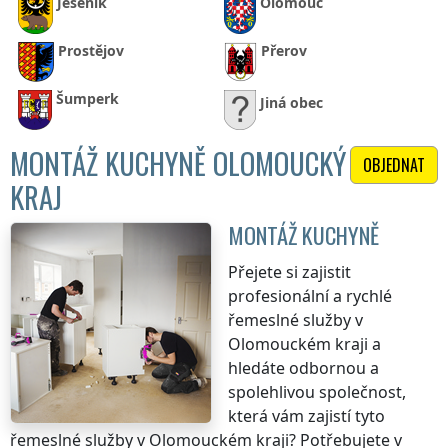
Jeseník
Olomouc
Prostějov
Přerov
Šumperk
Jiná obec
MONTÁŽ KUCHYNĚ OLOMOUCKÝ
OBJEDNAT
KRAJ
MONTÁŽ KUCHYNĚ
Přejete si zajistit
profesionální a rychlé
řemeslné služby
v
Olomouckém kraji
a
hledáte odbornou a
spolehlivou společnost,
která vám zajistí tyto
řemeslné služby
v Olomouckém kraji
? Potřebujete
v