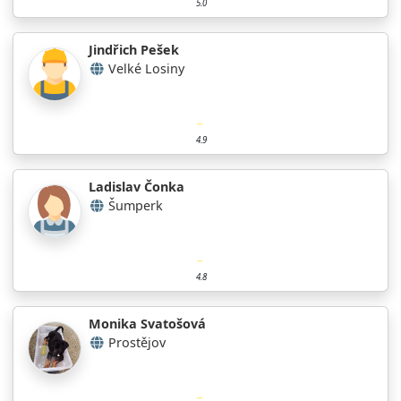
5.0
Jindřich Pešek
Velké Losiny
4.9
Ladislav Čonka
Šumperk
4.8
Monika Svatošová
Prostějov