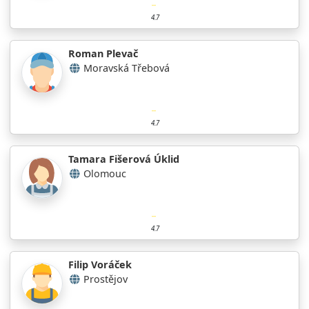
4.7
Roman Plevač
Moravská Třebová
4.7
Tamara Fišerová Úklid
Olomouc
4.7
Filip Voráček
Prostějov