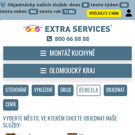
Objednávky našich služeb: dnes
tento týden
36
420
tento měsíc
tento rok
503
11 362
VYDĚLÁVEJTE S NÁMI
800 66 88 88
MONTÁŽ KUCHYNĚ
OLOMOUCKÝ KRAJ
STĚHOVÁNÍ
VYKLÍZENÍ
ÚKLID
ŘEMESLA
OBJEDNAT
CENÍK
VYBERTE MĚSTO, VE KTERÉM CHCETE OBJEDNAT NAŠE
SLUŽBY: