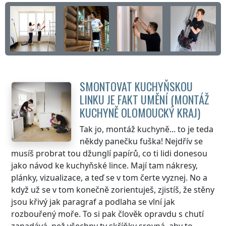
SMONTOVAT KUCHYŇSKOU
LINKU JE FAKT UMĚNÍ (MONTÁŽ
KUCHYNĚ
OLOMOUCKÝ KRAJ
)
Tak jo, montáž kuchyně... to je teda
někdy panečku fuška! Nejdřív se
musíš probrat tou džunglí papírů, co ti lidi donesou
jako návod ke kuchyňské lince. Mají tam nákresy,
plánky, vizualizace, a teď se v tom čerte vyznej. No a
když už se v tom konečně zorientuješ, zjistíš, že stěny
jsou křivý jak paragraf a podlaha se vlní jak
rozbouřený moře. To si pak člověk opravdu s chutí
zanadává, než všechny ty skříňky srovná, aby to