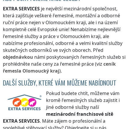
EXTRA SERVICES
je největší mezinárodní společnost,
která zajišťuje veškeré řemeslné, montážní a odborné
ruční práce nejen
v Olomouckém kraji
, ale i na území
kompletně celé Evropské unie! Nenabízíme nejlevnější
řemeslné služby a práce
v Olomouckém kraji
, ale
nabízíme profesionální, odborné a velmi kvalitní služby
skutečných odborníků ve svých oborech. Před
objednávkou
námi poskytovaných řemeslných služeb si
prohlédněte naše ceny za řemeslné práce (viz
ceník
řemesla
Olomoucký kraj
).
DALŠÍ SLUŽBY, KTERÉ VÁM MŮŽEME NABÍDNOUT
Pokud budete chtít, můžeme vám
kromě řemeslných služeb zajistit i
jiné odborné služby naší
mezinárodní franchisové sítě
EXTRA SERVICES
. Máte zájem o profesionální a
spolehlivé stěhovací služby? Objednejte si u nás