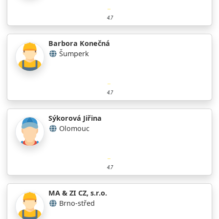
4.7
Barbora Konečná
Šumperk
4.7
Sýkorová Jiřina
Olomouc
4.7
MA & ZI CZ, s.r.o.
Brno-střed