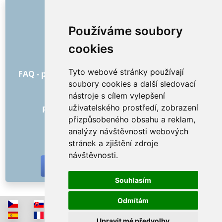
ODKAZY
O nás
Používáme soubory
Jak to všechno začalo
cookies
Ceník
Všeobecné obchodní podmínky
Tyto webové stránky používají
FAQ - pro objednatele
FAQ - pro poskytovatele
soubory cookies a další sledovací
Reklama a marketing
nástroje s cílem vylepšení
Blog
uživatelského prostředí, zobrazení
Recenze objednávek s hodnocením
přizpůsobeného obsahu a reklam,
Kontakt
analýzy návštěvnosti webových
SOCIÁLNÍ SÍTĚ
stránek a zjištění zdroje
návštěvnosti.
Souhlasím
Odmítám
Upravit mé předvolby