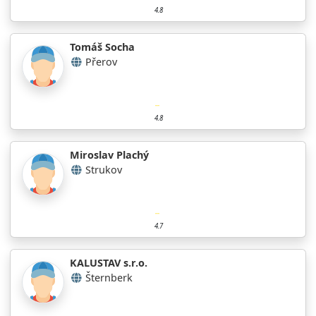
4.8
Tomáš Socha
Přerov
4.8
Miroslav Plachý
Strukov
4.7
KALUSTAV s.r.o.
Šternberk