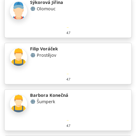
Sýkorová Jiřina
Olomouc
4.7
Filip Voráček
Prostějov
4.7
Barbora Konečná
Šumperk
4.7