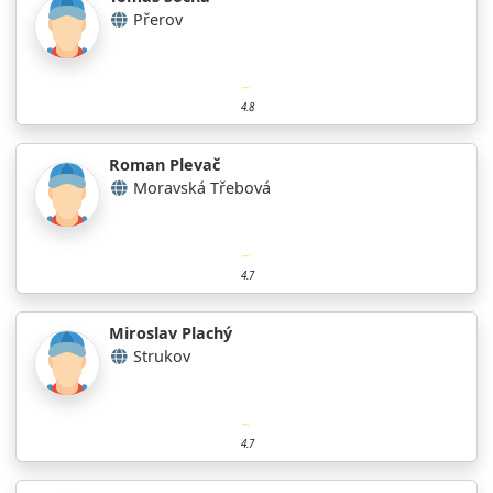
Přerov
4.8
Roman Plevač
Moravská Třebová
4.7
Miroslav Plachý
Strukov
4.7