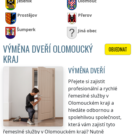
Jeseník
Olomouc
Prostějov
Přerov
Šumperk
Jiná obec
VÝMĚNA DVEŘÍ OLOMOUCKÝ
OBJEDNAT
KRAJ
VÝMĚNA DVEŘÍ
Přejete si zajistit
profesionální a rychlé
řemeslné služby
v
Olomouckém kraji
a
hledáte odbornou a
spolehlivou společnost,
která vám zajistí tyto
řemeslné služby
v Olomouckém kraji
? Nutně