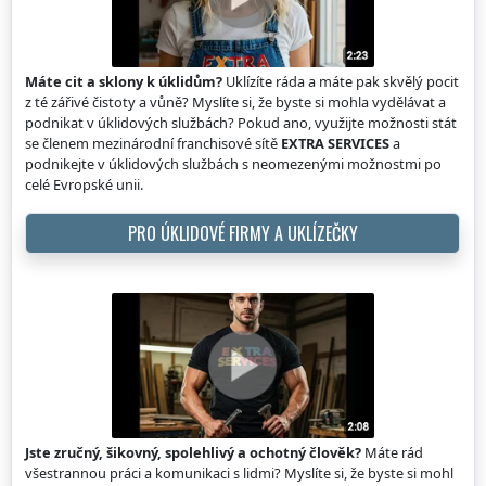
Máte cit a sklony k úklidům?
Uklízíte ráda a máte pak skvělý pocit
z té zářivé čistoty a vůně? Myslíte si, že byste si mohla vydělávat a
podnikat v úklidových službách? Pokud ano, využijte možnosti stát
se členem mezinárodní franchisové sítě
EXTRA SERVICES
a
podnikejte v úklidových službách s neomezenými možnostmi po
celé Evropské unii.
PRO ÚKLIDOVÉ FIRMY A UKLÍZEČKY
Jste zručný, šikovný, spolehlivý a ochotný člověk?
Máte rád
všestrannou práci a komunikaci s lidmi? Myslíte si, že byste si mohl