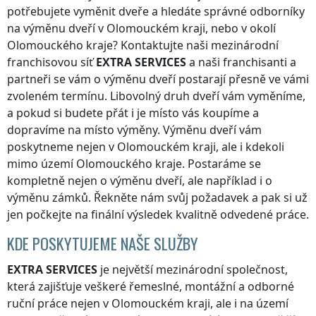
potřebujete vyměnit dveře a hledáte správné odborníky
na výměnu dveří
v Olomouckém kraji
, nebo v okolí
Olomouckého kraje
? Kontaktujte naši mezinárodní
franchisovou síť
EXTRA SERVICES
a naši franchisanti a
partneři se vám o výměnu dveří postarají přesně ve vámi
zvoleném termínu. Libovolný druh dveří vám vyměníme,
a pokud si budete přát i je místo vás koupíme a
dopravíme na místo výměny. Výměnu dveří vám
poskytneme nejen
v Olomouckém kraji
, ale i kdekoli
mimo území Olomouckého kraje
. Postaráme se
kompletně nejen o výměnu dveří, ale například i o
výměnu zámků. Řekněte nám svůj požadavek a pak si už
jen počkejte na finální výsledek kvalitně odvedené práce.
KDE POSKYTUJEME NAŠE SLUŽBY
EXTRA SERVICES
je největší mezinárodní společnost,
která zajišťuje veškeré řemeslné, montážní a odborné
ruční práce nejen
v Olomouckém kraji
, ale i na území