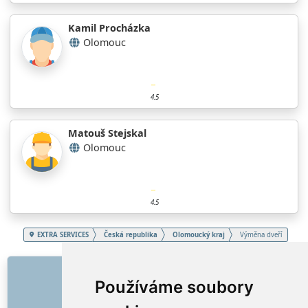
Kamil Procházka
Olomouc
4.5
Matouš Stejskal
Olomouc
4.5
EXTRA SERVICES
Česká republika
Olomoucký kraj
Výměna dveří
ODKAZY
Používáme soubory
O nás