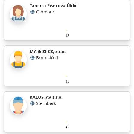
Tamara Fišerová Úklid
Olomouc
4.7
MA & ZI CZ, s.r.o.
Brno-střed
4.6
KALUSTAV s.r.o.
Šternberk
4.6