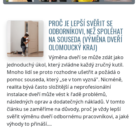
PROČ JE LEPŠÍ SVĚŘIT SE
ODBORNÍKOVI, NEŽ SPOLÉHAT
NA SOUSEDA (VÝMĚNA DVEŘÍ
OLOMOUCKÝ KRAJ
)
Výměna dveří se může zdát jako
jednoduchý úkol, který zvládne každý zručný kutil.
Mnoho lidí se proto rozhodne ušetřit a požádá o
pomoc souseda, který „se v tom vyzná". Nicméně,
realita bývá často složitější a neprofesionální
instalace dveří může vést k řadě problémů,
následných oprav a dodatečných nákladů. V tomto
článku se zaměříme na důvody, proč je vždy lepší
svěřit výměnu dveří odbornému pracovníkovi, a jaké
výhody to přináší....