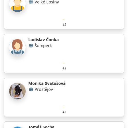
Velké Losiny
4.9
Ladislav Čonka
Šumperk
4.8
Monika Svatošová
Prostějov
4.8
Tomáš Socha