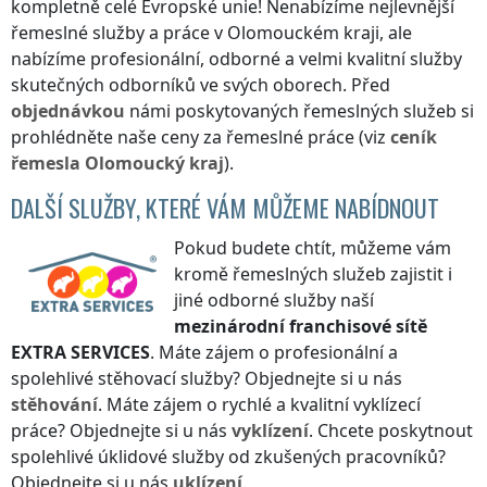
kompletně celé Evropské unie! Nenabízíme nejlevnější
řemeslné služby a práce
v Olomouckém kraji
, ale
nabízíme profesionální, odborné a velmi kvalitní služby
skutečných odborníků ve svých oborech. Před
objednávkou
námi poskytovaných řemeslných služeb si
prohlédněte naše ceny za řemeslné práce (viz
ceník
řemesla
Olomoucký kraj
).
DALŠÍ SLUŽBY, KTERÉ VÁM MŮŽEME NABÍDNOUT
Pokud budete chtít, můžeme vám
kromě řemeslných služeb zajistit i
jiné odborné služby naší
mezinárodní franchisové sítě
EXTRA SERVICES
. Máte zájem o profesionální a
spolehlivé stěhovací služby? Objednejte si u nás
stěhování
. Máte zájem o rychlé a kvalitní vyklízecí
práce? Objednejte si u nás
vyklízení
. Chcete poskytnout
spolehlivé úklidové služby od zkušených pracovníků?
Objednejte si u nás
uklízení
.