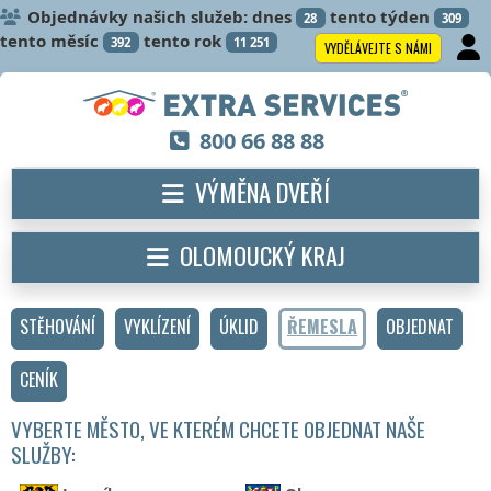
Objednávky našich služeb: dnes
tento týden
28
309
tento měsíc
tento rok
392
11 251
VYDĚLÁVEJTE S NÁMI
800 66 88 88
VÝMĚNA DVEŘÍ
OLOMOUCKÝ KRAJ
STĚHOVÁNÍ
VYKLÍZENÍ
ÚKLID
ŘEMESLA
OBJEDNAT
CENÍK
VYBERTE MĚSTO, VE KTERÉM CHCETE OBJEDNAT NAŠE
SLUŽBY: