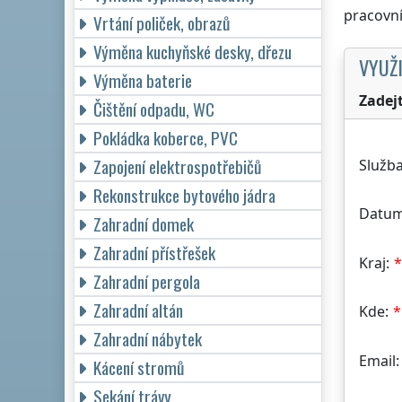
pracovní
Vrtání poliček, obrazů
Výměna kuchyňské desky, dřezu
VYUŽI
Výměna baterie
Zadej
Čištění odpadu, WC
Pokládka koberce, PVC
Zapojení elektrospotřebičů
Služba
Rekonstrukce bytového jádra
Datum
Zahradní domek
Zahradní přístřešek
Kraj:
Zahradní pergola
Zahradní altán
Kde:
Zahradní nábytek
Email:
Kácení stromů
Sekání trávy