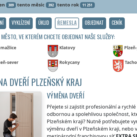
en
tento měsíc
tento rok
309
392
11 251
NÍ
VYKLÍZENÍ
ÚKLID
ŘEMESLA
OBJEDNAT
CENÍK
 MĚSTO, VE KTERÉM CHCETE OBJEDNAT NAŠE SLUŽBY:
mažlice
Klatovy
Plzeň-
zeň-sever
Rokycany
Tacho
A DVEŘÍ PLZEŇSKÝ KRAJ
VÝMĚNA DVEŘÍ
Přejete si zajistit profesionální a rych
odbornou a spolehlivou společnost, kte
Plzeňském kraji
? Nutně potřebujete vy
výměnu dveří
v Plzeňském kraji
, nebo 
mezinárodní franchisovou síť
EXTRA S