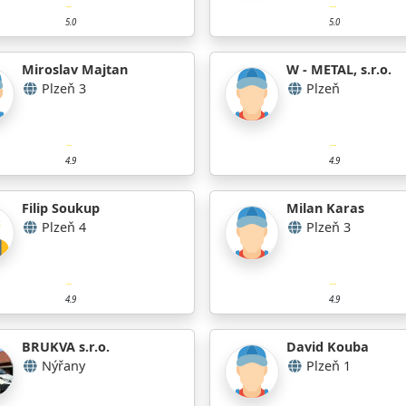
5.0
5.0
Miroslav Majtan
W - METAL, s.r.o.
Plzeň 3
Plzeň
4.9
4.9
Filip Soukup
Milan Karas
Plzeň 4
Plzeň 3
4.9
4.9
BRUKVA s.r.o.
David Kouba
Nýřany
Plzeň 1