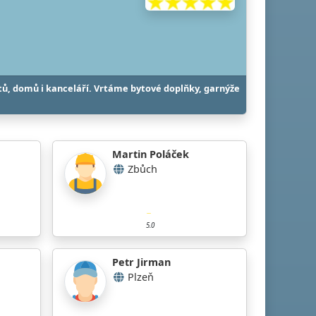
ů, domů i kanceláří. Vrtáme bytové doplňky, garnýže
Martin Poláček
Zbůch
5.0
Petr Jirman
Plzeň