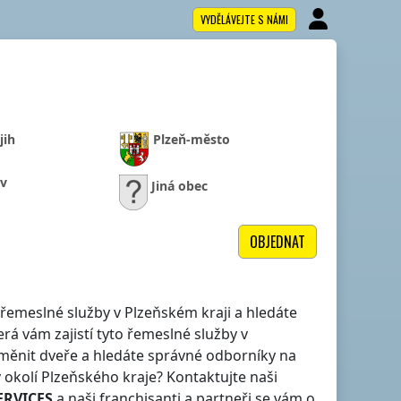
VYDĚLÁVEJTE S NÁMI
jih
Plzeň-město
v
Jiná obec
OBJEDNAT
lé řemeslné služby
v Plzeňském kraji
a hledáte
rá vám zajistí tyto řemeslné služby
v
měnit dveře a hledáte správné odborníky na
v okolí
Plzeňského kraje
? Kontaktujte naši
ERVICES
a naši franchisanti a partneři se vám o