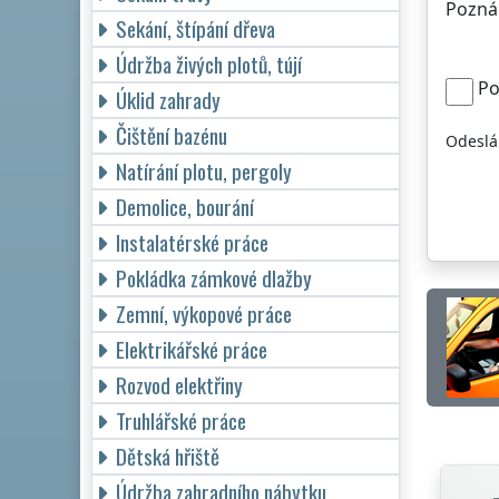
Pozná
Sekání, štípání dřeva
Údržba živých plotů, tújí
Po
Úklid zahrady
Čištění bazénu
Odeslá
Natírání plotu, pergoly
Demolice, bourání
Instalatérské práce
Pokládka zámkové dlažby
Zemní, výkopové práce
Elektrikářské práce
Rozvod elektřiny
Truhlářské práce
Dětská hřiště
Údržba zahradního nábytku