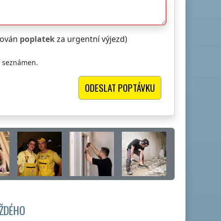
čtován
poplatek
za urgentní výjezd)
i seznámen.
AŽDÉHO