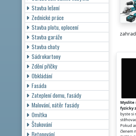
Stavba lešení
Zednické práce
Stavba plotu, oplocení
zahradn
Stavba garáže
Stavba chaty
Sádrokartony
Zdění příčky
Obkládání
Fasáda
Zateplení domu, fasády
Myslíte 
Malování, nátěr fasády
fyzicky 
Omítka
byste si
stěhovac
Štukování
Pokud an
členem m
Betonování