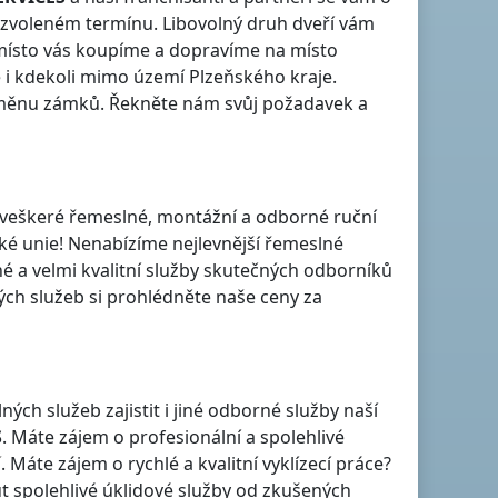
 zvoleném termínu. Libovolný druh dveří vám
 místo vás koupíme a dopravíme na místo
e i kdekoli
mimo území Plzeňského kraje
.
výměnu zámků. Řekněte nám svůj požadavek a
je veškeré řemeslné, montážní a odborné ruční
ské unie! Nenabízíme nejlevnější řemeslné
né a velmi kvalitní služby skutečných odborníků
h služeb si prohlédněte naše ceny za
h služeb zajistit i jiné odborné služby naší
S
. Máte zájem o profesionální a spolehlivé
í
. Máte zájem o rychlé a kvalitní vyklízecí práce?
t spolehlivé úklidové služby od zkušených