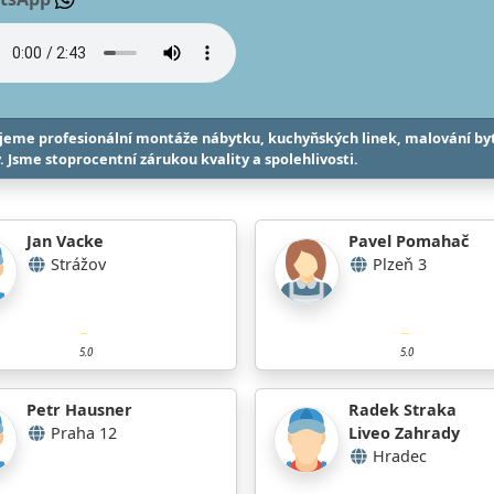
jeme profesionální montáže nábytku, kuchyňských linek, malování byt
y. Jsme stoprocentní zárukou kvality a spolehlivosti.
Jan Vacke
Pavel Pomahač
Strážov
Plzeň 3
5.0
5.0
Petr Hausner
Radek Straka
Praha 12
Liveo Zahrady
Hradec