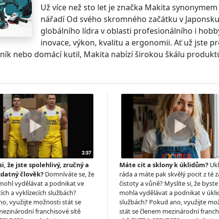
Už více než sto let je značka Makita synonymem p
nářadí Od svého skromného začátku v Japonsku 
globálního lídra v oblasti profesionálního i hob
inovace, výkon, kvalitu a ergonomii. Ať už jste p
ík nebo domácí kutil, Makita nabízí širokou škálu produktů, 
si, že jste spolehlivý, zručný a
Máte cit a sklony k úklidům?
Ukl
zdatný člověk?
Domníváte se, že
ráda a máte pak skvělý pocit z té z
 mohl vydělávat a podnikat ve
čistoty a vůně? Myslíte si, že byste 
ích a vyklízecích službách?
mohla vydělávat a podnikat v úkl
o, využijte možnosti stát se
službách? Pokud ano, využijte mo
ezinárodní franchisové sítě
stát se členem mezinárodní franc