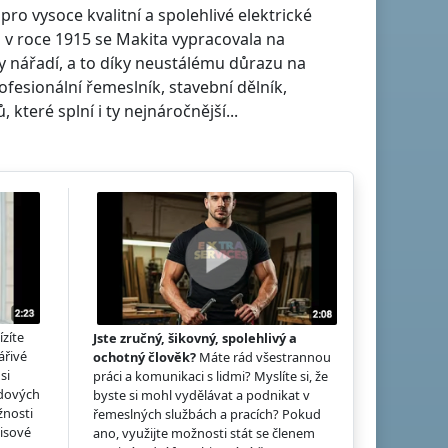
ro vysoce kvalitní a spolehlivé elektrické
v roce 1915 se Makita vypracovala na
by nářadí, a to díky neustálému důrazu na
rofesionální řemeslník, stavební dělník,
které splní i ty nejnáročnější...
ízíte
Jste zručný, šikovný, spolehlivý a
ářivé
ochotný člověk?
Máte rád všestrannou
si
práci a komunikaci s lidmi? Myslíte si, že
idových
byste si mohl vydělávat a podnikat v
žnosti
řemeslných službách a pracích? Pokud
hisové
ano, využijte možnosti stát se členem