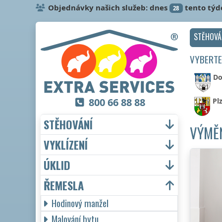
Objednávky našich služeb: dnes
tento týd
28
STĚHOVÁ
VYBERTE
Do
800 66 88 88
Pl
STĚHOVÁNÍ
VÝMĚN
VYKLÍZENÍ
ÚKLID
ŘEMESLA
Hodinový manžel
Malování bytu