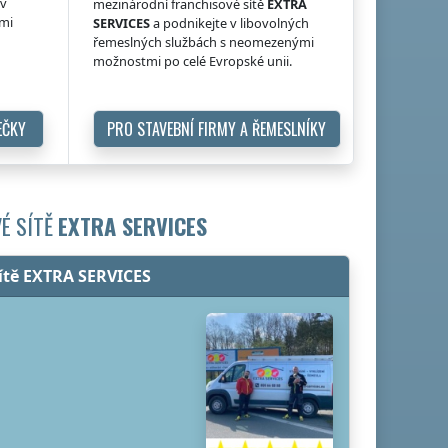
 v
mezinárodní franchisové sítě
EXTRA
ými
SERVICES
a podnikejte v libovolných
řemeslných službách s neomezenými
možnostmi po celé Evropské unii.
EČKY
PRO STAVEBNÍ FIRMY A ŘEMESLNÍKY
É SÍTĚ
EXTRA SERVICES
sítě EXTRA SERVICES