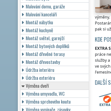
Malování domu, garáže
Malování kanceláří
výměny.
Montáž nábytku
Postarám
pak si u
Montáž kuchyně
Montáž světel, garnýží
KDE PO
Montáž bytových doplňků
EXTRA S
Montáž dřevěné terasy
práce n
služby a
Montáž dřevostavby
ve svýc
Údržba interiéru
řemeslné
Údržba exteriéru
DALŠÍ 
Výměna dveří
Výměna umyvadla, WC
Výměna sprchového koutu
Výměna vypínače, zásuvky