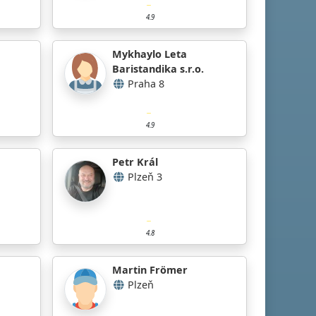
4.9
Mykhaylo Leta
Baristandika s.r.o.
Praha 8
4.9
Petr Král
Plzeň 3
4.8
Martin Frömer
Plzeň