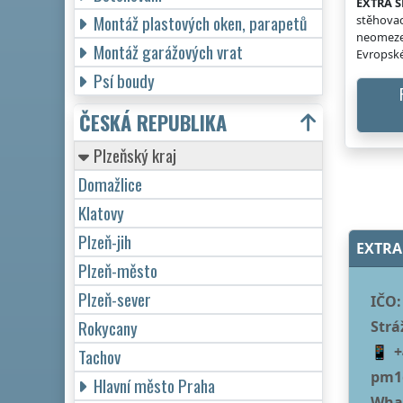
EXTRA S
Montáž plastových oken, parapetů
stěhovac
neomeze
Montáž garážových vrat
Evropské
Psí boudy
ČESKÁ REPUBLIKA
Plzeňský kraj
Domažlice
Klatovy
Plzeň-jih
EXTRA 
Plzeň-město
Plzeň-sever
IČO:
Rokycany
Strá
+
Tachov
pm1
Hlavní město Praha
Wha