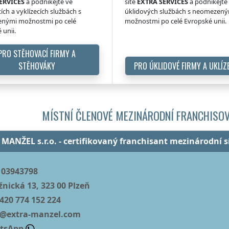
ERVICES
a podnikejte ve
sítě
EXTRA SERVICES
a podnikejte
ích a vyklízecích službách s
úklidových službách s neomezen
nými možnostmi po celé
možnostmi po celé Evropské unii.
 unii.
PRO STĚHOVACÍ FIRMY A
STĚHOVÁKY
PRO ÚKLIDOVÉ FIRMY A UKLÍZ
MÍSTNÍ ČLENOVÉ MEZINÁRODNÍ FRANCHISOV
MANŽEL s.r.o. - certifikovaný franchisant mezinárodní 
03943798
žnická 13, 323 00 Plzeň
420 774 152 224
@extra-manzel.com
tsApp