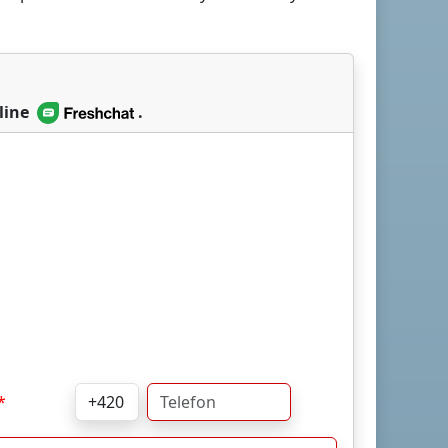
line
.