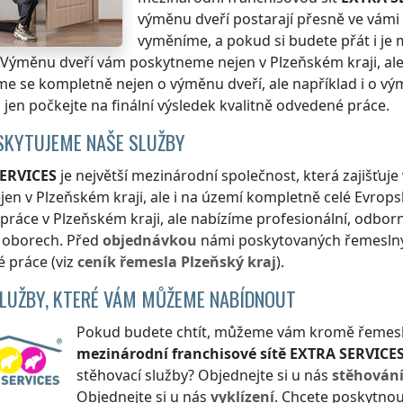
výměnu dveří postarají přesně ve vámi
vyměníme, a pokud si budete přát i je
 Výměnu dveří vám poskytneme nejen
v Plzeňském kraji
, al
e se kompletně nejen o výměnu dveří, ale například i o 
ž jen počkejte na finální výsledek kvalitně odvedené práce.
SKYTUJEME NAŠE SLUŽBY
ERVICES
je největší mezinárodní společnost, která zajišťu
ejen
v Plzeňském kraji
, ale i na území kompletně celé Evrop
 práce
v Plzeňském kraji
, ale nabízíme profesionální, odbor
h oborech. Před
objednávkou
námi poskytovaných řemeslnýc
 práce (viz
ceník
řemesla
Plzeňský kraj
).
SLUŽBY, KTERÉ VÁM MŮŽEME NABÍDNOUT
Pokud budete chtít, můžeme vám kromě řemeslnýc
mezinárodní franchisové sítě
EXTRA SERVICE
stěhovací služby? Objednejte si u nás
stěhován
Objednejte si u nás
vyklízení
. Chcete poskytnou