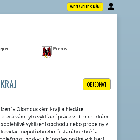
VYDĚLÁVEJTE S NÁMI
ějov
Přerov
 KRAJ
OBJEDNAT
lízení
v Olomouckém kraji
a hledáte
 která vám tyto vyklízecí práce
v Olomouckém
 a spolehlivé vyklizení obchodu nebo prodejny
v
t likvidaci nepotřebného či starého zboží a
olečnost, poskytující profesionální vyklízecí