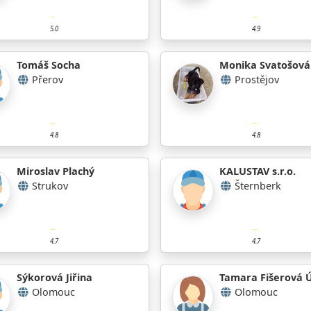
5.0
4.9
Tomáš Socha
Monika Svatošová
Přerov
Prostějov
4.8
4.8
Miroslav Plachý
KALUSTAV s.r.o.
Strukov
Šternberk
4.7
4.7
Sýkorová Jiřina
Tamara Fišerová Ú
Olomouc
Olomouc