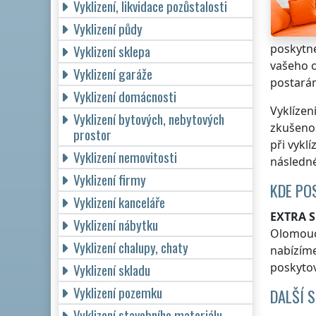
Vyklizení, likvidace pozůstalosti
Vyklizení půdy
poskytne
Vyklizení sklepa
vašeho o
Vyklizení garáže
postarám
Vyklizení domácnosti
Vyklízen
Vyklizení bytových, nebytových
zkušenos
prostor
při vykl
Vyklizení nemovitosti
následné
Vyklizení firmy
KDE PO
Vyklizení kanceláře
EXTRA S
Vyklizení nábytku
Olomouc
Vyklizení chalupy, chaty
nabízíme
poskytov
Vyklizení skladu
Vyklizení pozemku
DALŠÍ 
Vyklizení stavebního materiálu