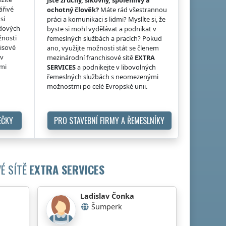
ářivé
ochotný člověk?
Máte rád všestrannou
si
práci a komunikaci s lidmi? Myslíte si, že
idových
byste si mohl vydělávat a podnikat v
žnosti
řemeslných službách a pracích? Pokud
hisové
ano, využijte možnosti stát se členem
 v
mezinárodní franchisové sítě
EXTRA
ými
SERVICES
a podnikejte v libovolných
řemeslných službách s neomezenými
možnostmi po celé Evropské unii.
EČKY
PRO STAVEBNÍ FIRMY A ŘEMESLNÍKY
É SÍTĚ
EXTRA SERVICES
Ladislav Čonka
Šumperk