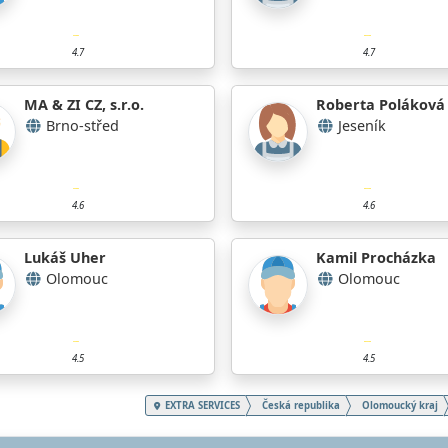
4.7
4.7
MA & ZI CZ, s.r.o.
Roberta Poláková
Brno-střed
Jeseník
4.6
4.6
Lukáš Uher
Kamil Procházka
Olomouc
Olomouc
4.5
4.5
EXTRA SERVICES
Česká republika
Olomoucký kraj