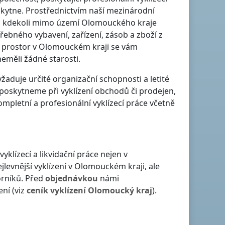
oskytne. Prostřednictvím naší mezinárodní
 kdekoli
mimo území Olomouckého kraje
ebného vybavení, zařízení, zásob a zboží z
h prostor
v Olomouckém kraji
se vám
eměli žádné starosti.
žaduje určité organizační schopnosti a letité
poskytneme při vyklízení obchodů či prodejen,
ompletní a profesionální vyklízecí práce včetně
vyklízecí a likvidační práce nejen
v
jlevnější vyklízení
v Olomouckém kraji
, ale
orníků. Před
objednávkou
námi
ení (viz
ceník
vyklízení
Olomoucký kraj
).