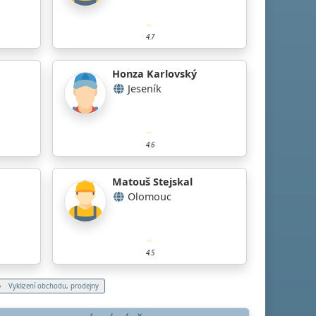
4.7
Honza Karlovský
Jeseník
4.6
Matouš Stejskal
Olomouc
4.5
Vyklizení obchodu, prodejny