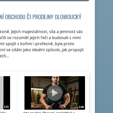
ENÍ OBCHODU ČI PRODEJNY
OLOMOUCKÝ
koně. Jejich majestátnost, síla a jemnost vás
učili se rozumět jejich řeči a budovali s nimi
ot spojit s koňmi i profesně, byla proto
í se zdálo jako ideální způsob, jak propojit
li...
ízíte
Jste zručný, šikovný, spolehlivý a