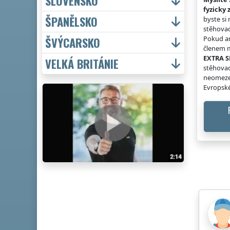
SLOVENSKO
fyzicky 
ŠPANĚLSKO
byste si
stěhovac
Pokud an
ŠVÝCARSKO
členem m
EXTRA S
VELKÁ BRITÁNIE
stěhovac
neomeze
Evropské