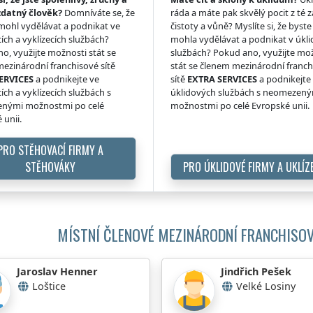
zdatný člověk?
Domníváte se, že
ráda a máte pak skvělý pocit z té z
 mohl vydělávat a podnikat ve
čistoty a vůně? Myslíte si, že byste 
ích a vyklízecích službách?
mohla vydělávat a podnikat v úkl
o, využijte možnosti stát se
službách? Pokud ano, využijte mo
ezinárodní franchisové sítě
stát se členem mezinárodní franc
ERVICES
a podnikejte ve
sítě
EXTRA SERVICES
a podnikejte
ích a vyklízecích službách s
úklidových službách s neomezen
nými možnostmi po celé
možnostmi po celé Evropské unii.
 unii.
PRO STĚHOVACÍ FIRMY A
STĚHOVÁKY
PRO ÚKLIDOVÉ FIRMY A UKLÍZ
MÍSTNÍ ČLENOVÉ MEZINÁRODNÍ FRANCHISOV
Jaroslav Henner
Jindřich Pešek
Loštice
Velké Losiny