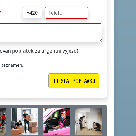
čtován
poplatek
za urgentní výjezd)
i seznámen.