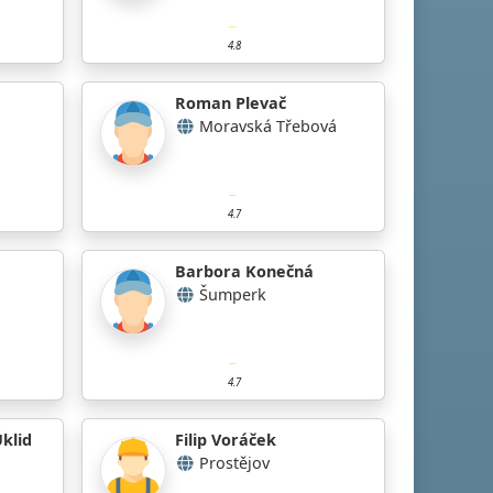
4.8
Roman Plevač
Moravská Třebová
4.7
Barbora Konečná
Šumperk
4.7
klid
Filip Voráček
Prostějov