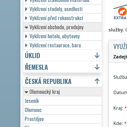
Vyklizení stodoly, usedlosti
Vyklizení před rekonstrukcí
Vyklizení obchodu, prodejny
služby
.
Vyklizení hotelu, ubytovny
Vyklizení restaurace, baru
VYUŽI
ÚKLID
Zadej
ŘEMESLA
Služba
ČESKÁ REPUBLIKA
Olomoucký kraj
Datum
Jeseník
Kraj:
Olomouc
Prostějov
Kde: