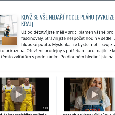
KDYŽ SE VŠE NEDAŘÍ PODLE PLÁNU (VYKLIZ
KRAJ
)
Už od dětství jste měli v srdci plamen vášně pro 
fascinovaly. Strávili jste nespočet hodin v sedle, 
hluboké pouto. Myšlenka, že byste mohli svůj živ
to přirozená. Otevření prodejny s potřebami pro majitele kon
 těmto zvířatům s podnikáním. Po dlouhém hledání jste nalez
si, že jste spolehlivý, zručný a
Máte cit a sklony k úklidům?
Ukl