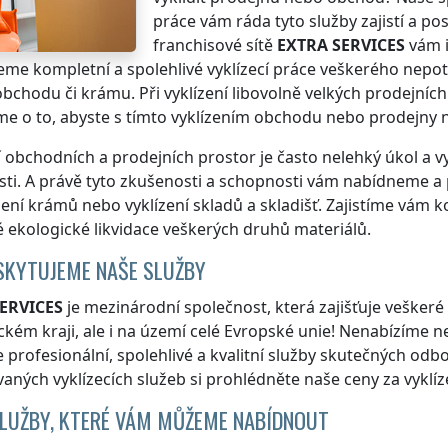
práce vám ráda tyto služby zajistí a p
franchisové sítě
EXTRA SERVICES
vám i
me kompletní a spolehlivé vyklízecí práce veškerého nepotř
bchodu či krámu. Při vyklízení libovolně velkých prodejníc
e o to, abyste s tímto vyklízením obchodu nebo prodejny n
í obchodních a prodejních prostor je často nelehký úkol a vy
ti. A právě tyto zkušenosti a schopnosti vám nabídneme a 
ízení krámů nebo vyklízení skladů a skladišť. Zajistíme vám k
 ekologické likvidace veškerých druhů materiálů.
SKYTUJEME NAŠE SLUŽBY
ERVICES
je mezinárodní společnost, která zajišťuje veškeré 
kém kraji
, ale i na území celé Evropské unie! Nenabízíme ne
 profesionální, spolehlivé a kvalitní služby skutečných odb
aných vyklízecích služeb si prohlédněte naše ceny za vyklíz
SLUŽBY, KTERÉ VÁM MŮŽEME NABÍDNOUT