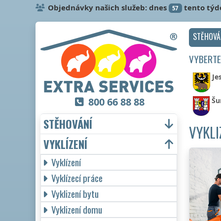
Objednávky našich služeb: dnes
tento týd
57
STĚHOVÁ
VYBERTE
Je
800 66 88 88
Šu
STĚHOVÁNÍ
VYKLI
VYKLÍZENÍ
Vyklízení
Vyklízecí práce
Vyklizení bytu
Vyklizení domu