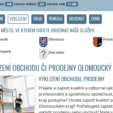
en
tento měsíc
tento rok
338
421
11 280
NÍ
VYKLÍZENÍ
ÚKLID
ŘEMESLA
OBJEDNAT
CENÍK
 MĚSTO, VE KTERÉM CHCETE OBJEDNAT NAŠE SLUŽBY:
seník
Olomouc
Prost
mperk
Jiná obec
ZENÍ OBCHODU ČI PRODEJNY OLOMOUCKÝ
VYKLIZENÍ OBCHODU, PRODEJNY
Přejete si zajistit kvalitní a odborné vyk
profesionální a spolehlivou společnost,
kraji
poskytne? Chcete zajistit kvalitní
Olomouckém kraji
? Potřebujete zajisti
vyklidit prodejnu nebo obchod? Naše sp