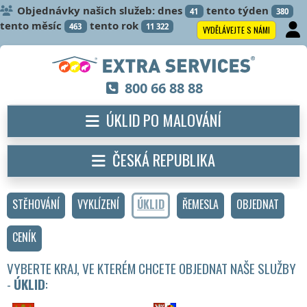
Objednávky našich služeb: dnes
tento týden
41
380
tento měsíc
tento rok
463
11 322
VYDĚLÁVEJTE S NÁMI
800 66 88 88
ÚKLID PO MALOVÁNÍ
ČESKÁ REPUBLIKA
STĚHOVÁNÍ
VYKLÍZENÍ
ÚKLID
ŘEMESLA
OBJEDNAT
CENÍK
VYBERTE KRAJ, VE KTERÉM CHCETE OBJEDNAT NAŠE SLUŽBY
-
ÚKLID
: