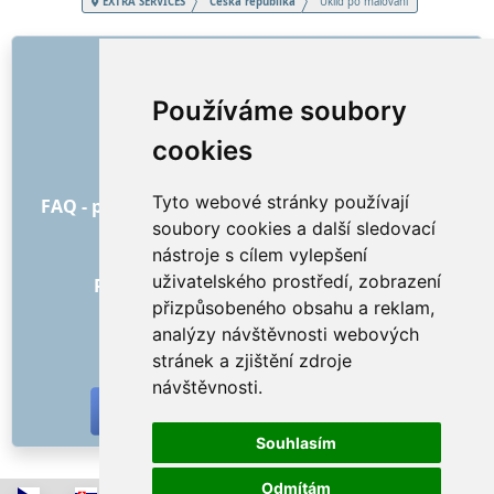
EXTRA SERVICES
Česká republika
Úklid po malování
ODKAZY
O nás
Používáme soubory
Jak to všechno začalo
cookies
Ceník
Všeobecné obchodní podmínky
Tyto webové stránky používají
FAQ - pro objednatele
FAQ - pro poskytovatele
soubory cookies a další sledovací
Reklama a marketing
nástroje s cílem vylepšení
Blog
uživatelského prostředí, zobrazení
Recenze objednávek s hodnocením
přizpůsobeného obsahu a reklam,
Kontakt
analýzy návštěvnosti webových
SOCIÁLNÍ SÍTĚ
stránek a zjištění zdroje
návštěvnosti.
Souhlasím
Odmítám