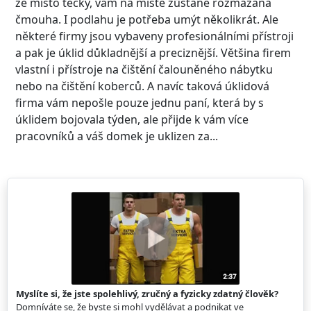
že místo tečky, vám na místě zůstane rozmazaná
čmouha. I podlahu je potřeba umýt několikrát. Ale
některé firmy jsou vybaveny profesionálními přístroji
a pak je úklid důkladnější a preciznější. Většina firem
vlastní i přístroje na čištění čalouněného nábytku
nebo na čištění koberců. A navíc taková úklidová
firma vám nepošle pouze jednu paní, která by s
úklidem bojovala týden, ale přijde k vám více
pracovníků a váš domek je uklizen za...
Myslíte si, že jste spolehlivý, zručný a fyzicky zdatný člověk?
Domníváte se, že byste si mohl vydělávat a podnikat ve