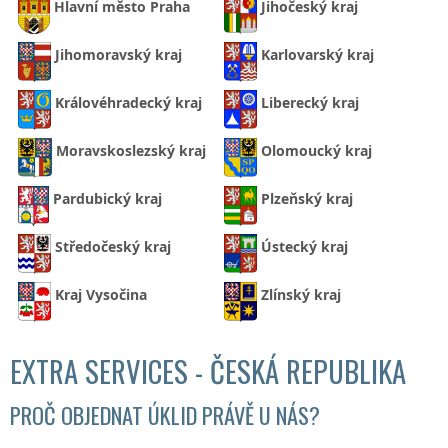
Hlavní město Praha
Jihočeský kraj
Jihomoravský kraj
Karlovarský kraj
Královéhradecký kraj
Liberecký kraj
Moravskoslezský kraj
Olomoucký kraj
Pardubický kraj
Plzeňský kraj
Středočeský kraj
Ústecký kraj
Kraj Vysočina
Zlínský kraj
EXTRA SERVICES - ČESKÁ REPUBLIKA
PROČ OBJEDNAT ÚKLID PRÁVĚ U NÁS?