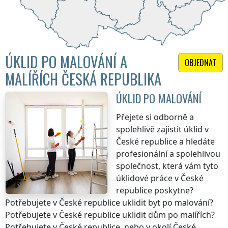
ÚKLID PO MALOVÁNÍ A
OBJEDNAT
MALÍŘÍCH ČESKÁ REPUBLIKA
ÚKLID PO MALOVÁNÍ
Přejete si odborně a
spolehlivě zajistit úklid
v
České republice
a hledáte
profesionální a spolehlivou
společnost, která vám tyto
úklidové práce
v České
republice
poskytne?
Potřebujete
v České republice
uklidit byt po malování?
Potřebujete
v České republice
uklidit dům po malířích?
Potřebujete
v České republice
, nebo v okolí
České