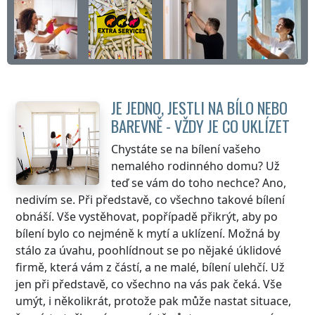
JE JEDNO, JESTLI NA BÍLO NEBO
BAREVNĚ - VŽDY JE CO UKLÍZET
Chystáte se na bílení vašeho
nemalého rodinného domu? Už
teď se vám do toho nechce? Ano,
nedivím se. Při představě, co všechno takové bílení
obnáší. Vše vystěhovat, popřípadě přikrýt, aby po
bílení bylo co nejméně k mytí a uklízení. Možná by
stálo za úvahu, poohlídnout se po nějaké úklidové
firmě, která vám z částí, a ne malé, bílení ulehčí. Už
jen při představě, co všechno na vás pak čeká. Vše
umýt, i několikrát, protože pak může nastat situace,