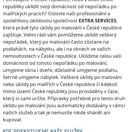
republiky
uklidit svoji domácnost od nepořádku po
malířských pracích? Oslovte naši profesionální a
spolehlivou úklidovou společnost
EXTRA SERVICES
,
která právě tyto úklidy po malování
v České republice
zajišťuje. Velmi rádi vám pomůžeme uklidit veškerý
nepořádek, který po malování často zůstane na
podlahách, na nábytku, ale i na oknech ve vašich
nemovitostech
v České republice
. Uklidíme celou vaši
domácnost od tohoto nepořádku po malování,
umyjeme okna i dveře, důkladně umyjeme podlahu,
šetrně umyjeme nábytek. Veškeré úklidy po malování
nebo úklidy po malířích
v České republice
či kdekoli
mimo území České republiky
jsou prováděny v čase,
který si sami určíte. Přípravky potřebné pro tento druh
úklidu po malování jsou automaticky dodávány v rámci
našich služeb a tak je nemusíte nikde shánět ani
kupovat.
KDE POSKYTUJEME NAŠE SLUŽBY